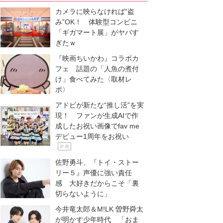
カメラに映らなければ“盗
み”OK！ 体験型コンビニ
「ギガマート展」がヤバす
ぎたｗ
『映画ちいかわ』コラボカ
フェ 話題の「人魚の煮付
け」食べてみた〈取材レ
ポ〉
アドビが新たな“推し活”を実
現！ ファンが生成AIで作
成したお祝い画像でfav me
デビュー1周年をお祝い
P R
佐野勇斗、『トイ・ストー
リー５』声優に強い責任
感 大好きだからこそ「裏
切らないように」
今井竜太郎＆M!LK 曽野舜太
が明かす少年時代 「おま