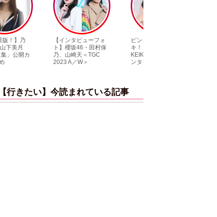
【インタビューフォ
ピンクの衣装がステ
【大胆カット満載
ト】櫻坂46・田村保
キ！ 「ME:I」MIU＆
乃木坂46・与田祐
乃、山崎天＜TGC
KEIKO撮り下ろしイ
3rd写真集『ヨー
2023 A／W＞
ンタビューフォト
ダ』公開カット
【行きたい】今読まれている記事