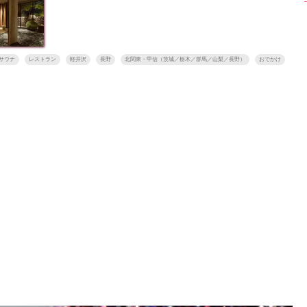
サウナ
レストラン
軽井沢
長野
北関東・甲信（茨城／栃木／群馬／山梨／長野）
おでかけ