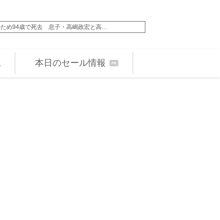
ため94歳で死去 息子・高嶋政宏と高…
『おちたらおわり』“明
本日のセール情報
PR