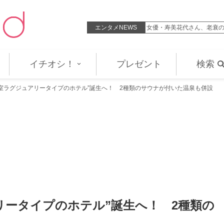
先行曲「CHERRY COKE」8.19配…
エンタメNEWS
女優・寿美花代さん、老衰の
イチオシ！
プレゼント
検索
全室ラグジュアリータイプのホテル”誕生へ！ 2種類のサウナが付いた温泉も併設
リータイプのホテル”誕生へ！ 2種類の