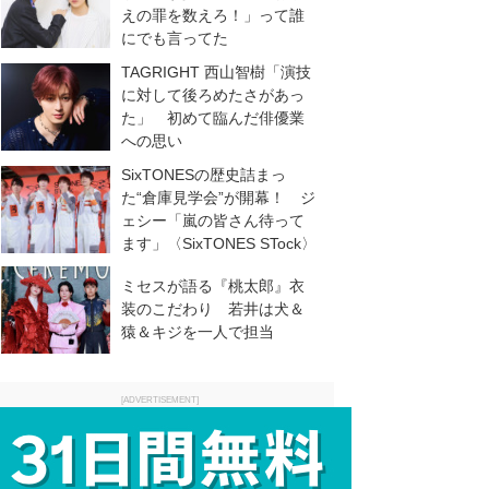
えの罪を数えろ！」って誰
にでも言ってた
TAGRIGHT 西山智樹「演技
に対して後ろめたさがあっ
た」 初めて臨んだ俳優業
への思い
SixTONESの歴史詰まっ
た“倉庫見学会”が開幕！ ジ
ェシー「嵐の皆さん待って
ます」〈SixTONES STock〉
ミセスが語る『桃太郎』衣
装のこだわり 若井は犬＆
猿＆キジを一人で担当
[ADVERTISEMENT]