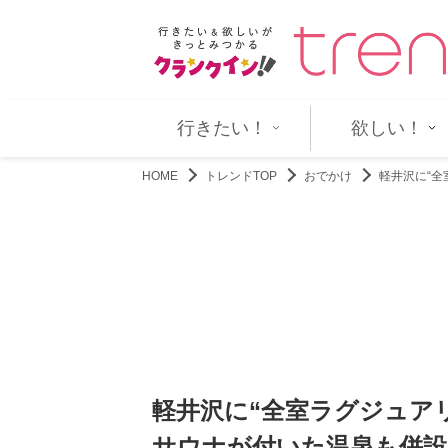
 MALONE LONDON」新作…
リトグリ、新作アルバム『BREATH』
行きたい！
欲しい！
HOME
トレンドTOP
おでかけ
軽井沢に“
軽井沢に“全室ラグジュア
サウナが付いた温泉も併設