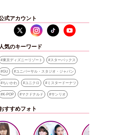
公式アカウント
人気のキーワード
#
東京ディズニーリゾート
#
スターバックス
#
GU
#
ユニバーサル・スタジオ・ジャパン
#
ちいかわ
#
ユニクロ
#
ミスタードーナツ
#
K-POP
#
マクドナルド
#
サンリオ
おすすめフォト