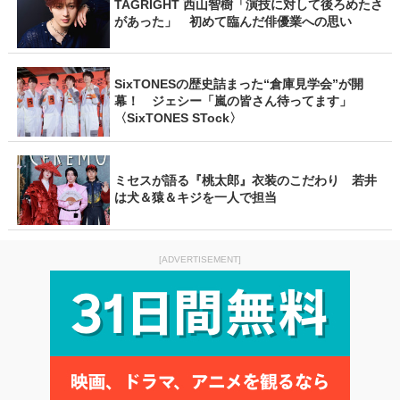
TAGRIGHT 西山智樹「演技に対して後ろめたさ
があった」 初めて臨んだ俳優業への思い
SixTONESの歴史詰まった“倉庫見学会”が開
幕！ ジェシー「嵐の皆さん待ってます」
〈SixTONES STock〉
ミセスが語る『桃太郎』衣装のこだわり 若井
は犬＆猿＆キジを一人で担当
[ADVERTISEMENT]