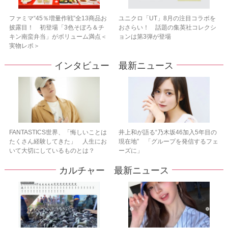
ファミマ“45％増量作戦”全13商品お
ユニクロ「UT」8月の注目コラボを
披露目！ 初登場「3色そぼろ＆チ
おさらい！ 話題の集英社コレクシ
キン南蛮弁当」がボリューム満点＜
ョンは第3弾が登場
実物レポ＞
インタビュー 最新ニュース
FANTASTICS世界、「悔しいことは
井上和が語る“乃木坂46加入5年目の
たくさん経験してきた」 人生にお
現在地” 「グループを発信するフェ
いて大切にしているものとは？
ーズに」
カルチャー 最新ニュース