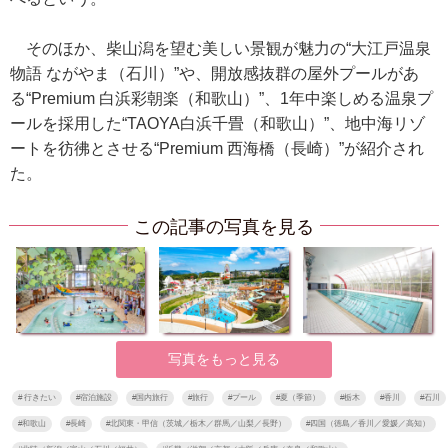
そのほか、柴山潟を望む美しい景観が魅力の“大江戸温泉
物語 ながやま（石川）”や、開放感抜群の屋外プールがあ
る“Premium 白浜彩朝楽（和歌山）”、1年中楽しめる温泉プ
ールを採用した“TAOYA白浜千畳（和歌山）”、地中海リゾ
ートを彷彿とさせる“Premium 西海橋（長崎）”が紹介され
た。
この記事の写真を見る
写真をもっと見る
#
行きたい
#
宿泊施設
#
国内旅行
#
旅行
#
プール
#
夏（季節）
#
栃木
#
香川
#
石川
#
和歌山
#
長崎
#
北関東・甲信（茨城／栃木／群馬／山梨／長野）
#
四国（徳島／香川／愛媛／高知）