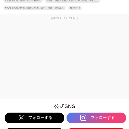
#
北陸（新潟／富山／石川／福井）
#
近畿（滋賀／京都／大阪／兵庫／奈良／和歌山）
#
九州（福岡／佐賀／長崎／熊本／大分／宮崎／鹿児島）
#
おでかけ
[ADVERTISEMENT]
公式SNS
フォローする
フォローする