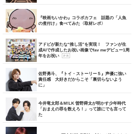
『映画ちいかわ』コラボカフェ 話題の「人魚
の煮付け」食べてみた〈取材レポ〉
アドビが新たな“推し活”を実現！ ファンが生
成AIで作成したお祝い画像でfav meデビュー1周
年をお祝い
P R
佐野勇斗、『トイ・ストーリー５』声優に強い
責任感 大好きだからこそ「裏切らないよう
に」
今井竜太郎＆M!LK 曽野舜太が明かす少年時代
「おまえの罪を数えろ！」って誰にでも言って
た