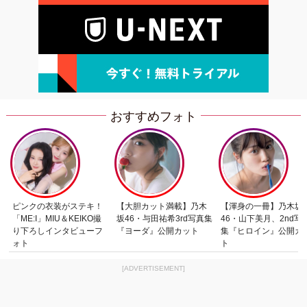
おすすめフォト
ピンクの衣装がステキ！
【大胆カット満載】乃木
【渾身の一冊】乃木坂
「ME:I」MIU＆KEIKO撮
坂46・与田祐希3rd写真集
46・山下美月、2nd写
り下ろしインタビューフ
『ヨーダ』公開カット
集『ヒロイン』公開カ
ォト
ト
[ADVERTISEMENT]