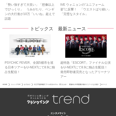
「勢い強すぎて大笑い」「想像以上
IVE ウォニョンの“ユニフォーム
でびっくり」 うみがたり、ペンギ
姿”に反響！ 「ウエストばり細い」
ンの大行進が10万「いいね」超えで
「完璧なスタイル」
話題
トピックス 最新ニュース
PSYCHIC FEVER、全国5都市を巡
超特急「ESCORT」ファイナル公演
る日本ツアーをU‐NEXTにて8.9に独
をU-NEXTにて8.9に独占生配信！
占生配信！
発売即秒速完売となったアリーナツ
アー
HOME
トレンドTOP
おでかけ
大江戸温泉物語“プール付きホテル・宿”まとめ！ 家族向け中四国最大級のリゾートなど紹介
1ページ