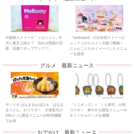
中国発スクイーズ「メロジョイ」9
『mofusand』の日本初スイーツビ
月に東京上陸か？ 匂わせ投稿が話
ュッフェがヒルトン大阪で開催！
題「店舗？ポップアップ？」
にゃんこたちをイメージしたメニュ
ーを提供
グルメ 最新ニュース
サンリオ はなまるおばけ＆「はなま
『ミニオンズ』×「くら寿司」が初
るうどん」がコラボ！ 大海老天が
コラボ！ 鮮やかな限定メニューや
3本のった限定メニューが特別価格
オリジナルグッズを展開
でお得
おでかけ 最新ニュース