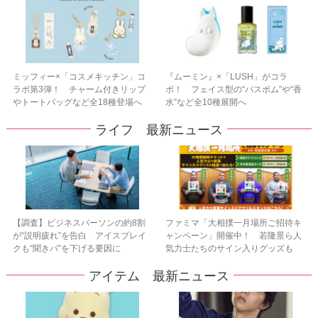
ミッフィー×「コスメキッチン」コ
『ムーミン』×「LUSH」がコラ
ラボ第3弾！ チャーム付きリップ
ボ！ フェイス型の“バスボム”や“香
やトートバッグなど全18種登場へ
水”など全10種展開へ
ライフ 最新ニュース
【調査】ビジネスパーソンの約8割
ファミマ「大相撲一月場所ご招待キ
が“説明疲れ”を告白 アイスブレイ
ャンペーン」開催中！ 若隆景ら人
クも“聞きパ”を下げる要因に
気力士たちのサイン入りグッズも
アイテム 最新ニュース