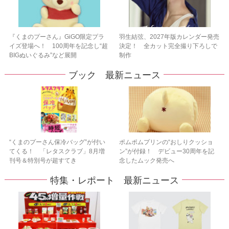
『くまのプーさん』GiGO限定プラ
羽生結弦、2027年版カレンダー発売
イズ登場へ！ 100周年を記念し“超
決定！ 全カット完全撮り下ろしで
BIGぬいぐるみ”など展開
制作
ブック 最新ニュース
“くまのプーさん保冷バッグ”が付い
ポムポムプリンの“おしりクッショ
てくる！ 「レタスクラブ」8月増
ン”が付録！ デビュー30周年を記
刊号＆特別号が超すてき
念したムック発売へ
特集・レポート 最新ニュース