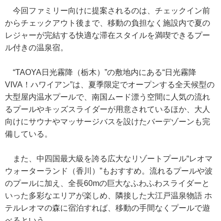
今回ファミリー向けに提案されるのは、チェックイン前
からチェックアウト後まで、移動の負担なく施設内で夏の
レジャーが完結する快適な滞在スタイルを満喫できるプー
ル付きの温泉宿。
“TAOYA日光霧降（栃木）”の敷地内にある“日光霧降
VIVA！ハワイアン”は、夏季限定でオープンする全天候型の
大型屋内温水プールで、南国ムード漂う空間に人気の流れ
るプールやキッズスライダーが用意されているほか、大人
向けにサウナやマッサージバスを設けたバーデゾーンも完
備している。
また、中四国最大級を誇る広大なリゾートプール“レオマ
ウォーターランド（香川）”もおすすめ。流れるプールや波
のプールに加え、全長60mの巨大なふわふわスライダーと
いった多彩なエリアが楽しめ、隣接した大江戸温泉物語 ホ
テルレオマの森に宿泊すれば、移動の手間なくプールで遊
べるという。