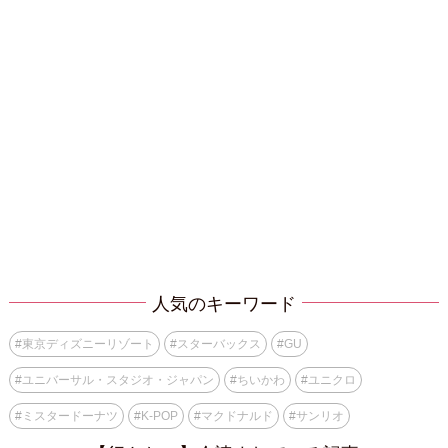
人気のキーワード
#
東京ディズニーリゾート
#
スターバックス
#
GU
#
ユニバーサル・スタジオ・ジャパン
#
ちいかわ
#
ユニクロ
#
ミスタードーナツ
#
K-POP
#
マクドナルド
#
サンリオ