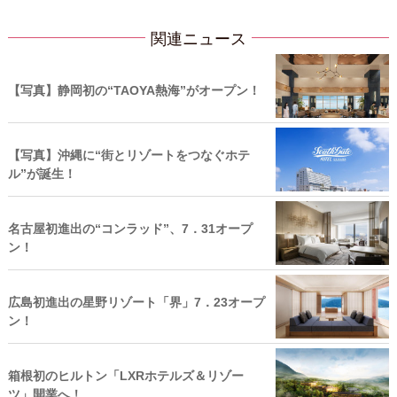
関連ニュース
【写真】静岡初の“TAOYA熱海”がオープン！
【写真】沖縄に“街とリゾートをつなぐホテ
ル”が誕生！
名古屋初進出の“コンラッド”、7．31オープ
ン！
広島初進出の星野リゾート「界」7．23オープ
ン！
箱根初のヒルトン「LXRホテルズ＆リゾー
ツ」開業へ！