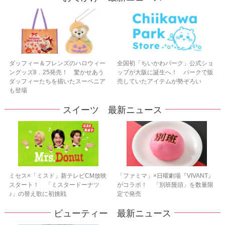
ダッフィー＆フレンズのハロウィー
全国初「ちいかわパーク」公式ショ
ングッズ8．25発売！ 驚かせあう
ップが大阪に誕生へ！ パークで販
ダッフィーたちを描いたスーベニア
売していたアイテムが勢ぞろい
も登場
スイーツ 最新ニュース
ミセス×「ミスド」新テレビCM放映
「ファミマ」×日曜劇場『VIVANT』
スタート！ 「ミスタードーナツ
がコラボ！ 「別班饅頭」を数量限
♪」の替え歌に初挑戦
定で発売
ビューティー 最新ニュース