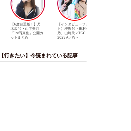
【6度目重版！】乃
【インタビューフォ
ピンクの衣装がス
木坂46・山下美月
ト】櫻坂46・田村保
キ！ 「ME:I」MIU
「1st写真集」公開カ
乃、山崎天＜TGC
KEIKO撮り下ろし
ットまとめ
2023 A／W＞
ンタビューフォト
【行きたい】今読まれている記事