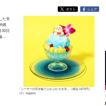
ポスト
シェア
した常
沖縄
月30日
輪…
「シーサーの浮き輪でぷかぷか かき氷」（税込 1870円）
（C）nagano