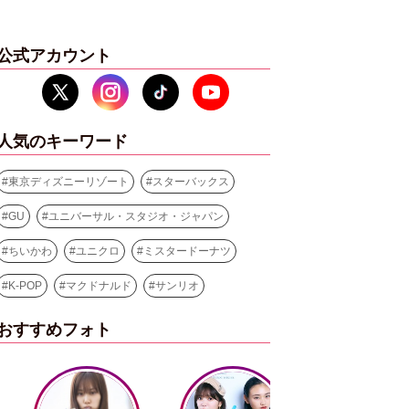
公式アカウント
人気のキーワード
#
東京ディズニーリゾート
#
スターバックス
#
GU
#
ユニバーサル・スタジオ・ジャパン
#
ちいかわ
#
ユニクロ
#
ミスタードーナツ
#
K-POP
#
マクドナルド
#
サンリオ
おすすめフォト