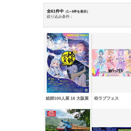
全61件中
（1～8件を表示）
絞り込み条件：
絵師100人展 16 大阪展
幼ラブフェス