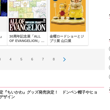
』
30周年記念展「ALL
金曜ロードショーとジ
OF EVANGELION」
ブリ展 山口展
（盛岡）
3
4
5
6
7
8
定『ちいかわ』グッズ発売決定！ ドンペン帽子やヒョ
デザイン