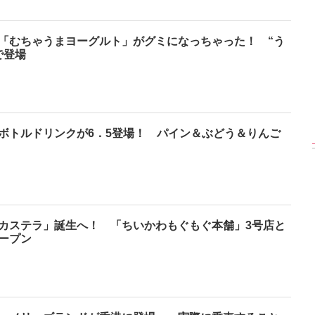
「むちゃうまヨーグルト」がグミになっちゃった！ “う
で登場
【大胆カット満載】
【渾身の一冊】乃木
【超貴重】デビュー
木坂46・与田祐希
坂46・山下美月、
前の初々しい姿が見
rd写真集『ヨー
2nd写真集『ヒロイ
られる「ILLIT」のセ
ダ』公開カット
ン』公開カット
ルカ独占公開
ボトルドリンクが6．5登場！ パイン＆ぶどう＆りんご
カステラ」誕生へ！ 「ちいかわもぐもぐ本舗」3号店と
ープン