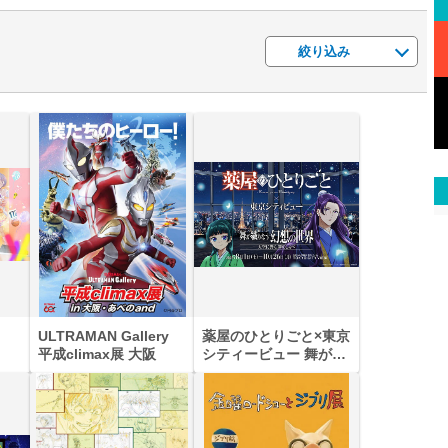
絞り込み
ULTRAMAN Gallery
薬屋のひとりごと×東京
平成climax展 大阪
シティービュー 舞が織
りなす幻想の世界 ―
天空に響く、舞のしら
べ―