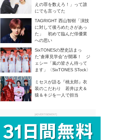
えの罪を数えろ！」って誰
にでも言ってた
TAGRIGHT 西山智樹「演技
に対して後ろめたさがあっ
た」 初めて臨んだ俳優業
への思い
SixTONESの歴史詰まっ
た“倉庫見学会”が開幕！ ジ
ェシー「嵐の皆さん待って
ます」〈SixTONES STock〉
ミセスが語る『桃太郎』衣
装のこだわり 若井は犬＆
猿＆キジを一人で担当
[ADVERTISEMENT]