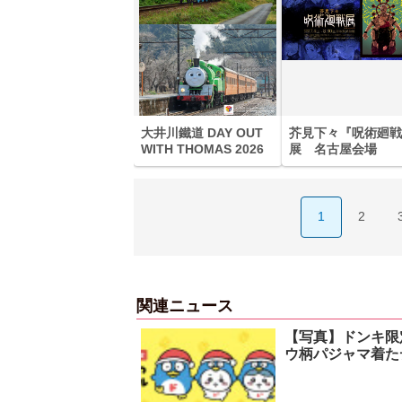
大井川鐵道 DAY OUT
芥見下々『呪術廻戦
WITH THOMAS 2026
展 名古屋会場
1
2
関連ニュース
【写真】ドンキ限
ウ柄パジャマ着た