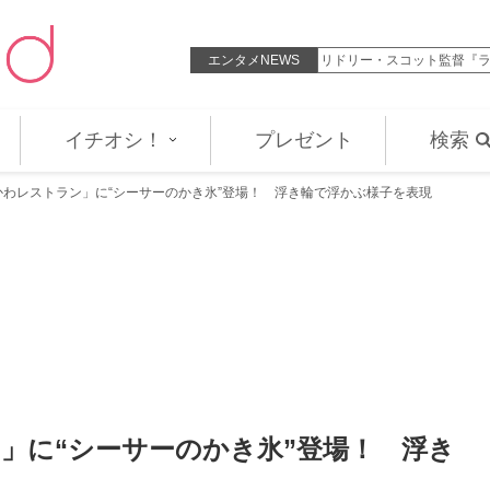
『借りぐらしのアリエッティ』4K…
エンタメNEWS
リドリー・スコット監督『
イチオシ！
プレゼント
検索
かわレストラン」に“シーサーのかき氷”登場！ 浮き輪で浮かぶ様子を表現
」に“シーサーのかき氷”登場！ 浮き