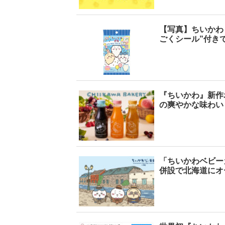
【写真】ちいかわ
ごくシール”付き
目重版！】乃
【インタビューフォ
ピンクの衣装がステ
6・山下美月
ト】櫻坂46・田村保
キ！ 「ME:I」MIU＆
乃
写真集」公開カ
乃、山崎天＜TGC
KEIKO撮り下ろしイ
3
とめ
2023 A／W＞
ンタビューフォト
『ちいかわ』新作
の爽やかな味わい
「ちいかわベビー
併設で北海道にオ