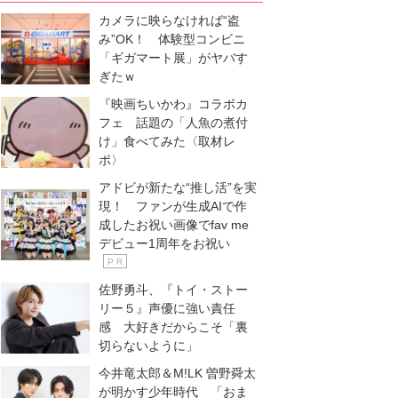
カメラに映らなければ“盗
み”OK！ 体験型コンビニ
「ギガマート展」がヤバす
ぎたｗ
『映画ちいかわ』コラボカ
フェ 話題の「人魚の煮付
け」食べてみた〈取材レ
ポ〉
アドビが新たな“推し活”を実
現！ ファンが生成AIで作
成したお祝い画像でfav me
デビュー1周年をお祝い
P R
佐野勇斗、『トイ・ストー
リー５』声優に強い責任
感 大好きだからこそ「裏
切らないように」
今井竜太郎＆M!LK 曽野舜太
が明かす少年時代 「おま