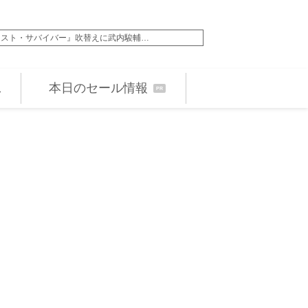
ラスト・サバイバー』吹替えに武内駿輔…
映画『八つ墓村』メイ
本日のセール情報
PR