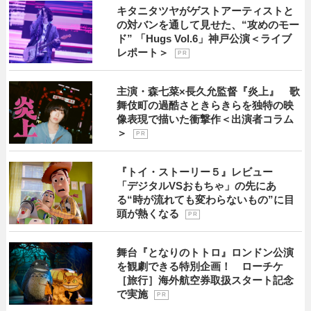
キタニタツヤがゲストアーティストと
の対バンを通して見せた、“攻めのモー
ド” 「Hugs Vol.6」神戸公演＜ライブ
レポート＞
P R
主演・森七菜×長久允監督『炎上』 歌
舞伎町の過酷さときらきらを独特の映
像表現で描いた衝撃作＜出演者コラム
＞
P R
『トイ・ストーリー５』レビュー
「デジタルVSおもちゃ」の先にあ
る“時が流れても変わらないもの”に目
頭が熱くなる
P R
舞台『となりのトトロ』ロンドン公演
を観劇できる特別企画！ ローチケ
［旅行］海外航空券取扱スタート記念
で実施
P R