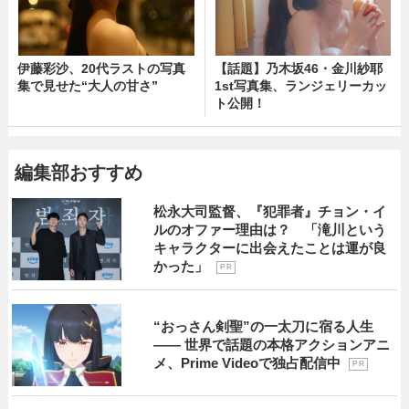
伊藤彩沙、20代ラストの写真
【話題】乃木坂46・金川紗耶
集で見せた“大人の甘さ”
1st写真集、ランジェリーカッ
ト公開！
編集部おすすめ
松永大司監督、『犯罪者』チョン・イ
ルのオファー理由は？ 「滝川という
キャラクターに出会えたことは運が良
かった」
P R
“おっさん剣聖”の一太刀に宿る人生
―― 世界で話題の本格アクションアニ
メ、Prime Videoで独占配信中
P R