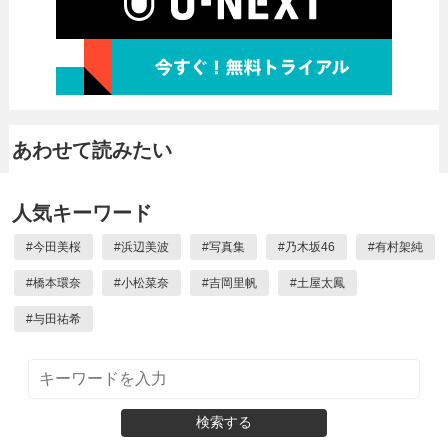
あわせて読みたい
人気キーワード
#
今田美桜
#
浜辺美波
#
写真集
#
乃木坂46
#
有村架純
#
橋本環奈
#
小松菜奈
#
吉岡里帆
#
土屋太鳳
#
与田祐希
検索する