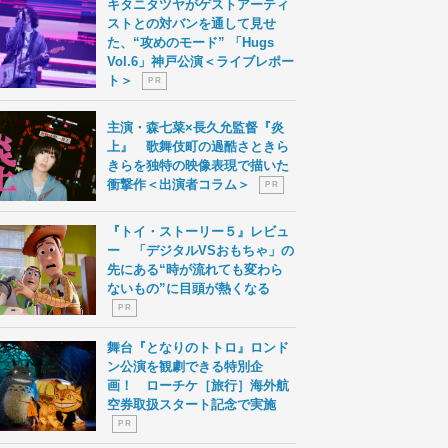
キタニタツヤがゲストアーティ
ストとの対バンを通して見せ
た、“攻めのモード” 「Hugs
Vol.6」神戸公演＜ライブレポー
ト＞
P R
主演・森七菜×長久允監督『炎
上』 歌舞伎町の過酷さときら
きらを独特の映像表現で描いた
衝撃作＜出演者コラム＞
P R
『トイ・ストーリー５』レビュ
ー 「デジタルVSおもちゃ」の
先にある“時が流れても変わら
ないもの”に目頭が熱くなる
P R
舞台『となりのトトロ』ロンド
ン公演を観劇できる特別企
画！ ローチケ［旅行］海外航
空券取扱スタート記念で実施
P R