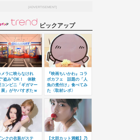
[ADVERTISEMENT]
ピックアップ
カメラに映らなけれ
『映画ちいかわ』コラ
ば“盗み”OK！ 体験
ボカフェ 話題の「人
型コンビニ「ギガマー
魚の煮付け」食べてみ
ト展」がヤバすぎたｗ
た〈取材レポ〉
ピンクの衣装がステ
【大胆カット満載】乃