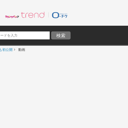
も初公開
動画