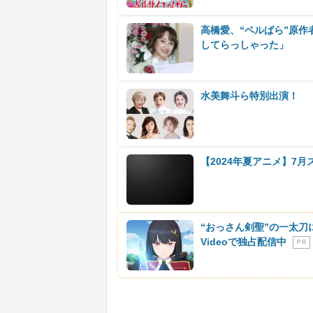
高橋愛、“ベルばら”原
してらっしゃった」
水美舞斗ら特別出演！ 
【2024年夏アニメ】7
“おっさん剣聖”の一太刀
Videoで独占配信中
P R