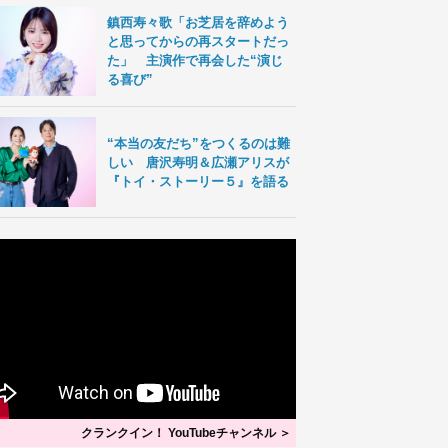
鎮西寿々歌「お芝居を辞めよう
と思ってからの再スタートだっ
た」 主演作で再会した“演じ
る喜び”
“本当の友だち”をつくるのは難
しい 唐沢寿明＆広瀬アリスが
『トイ・ストーリー５』を語る
クランクイン！ YouTubeチャンネル ＞