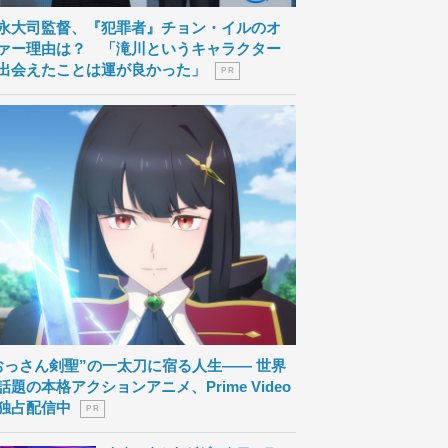
永大司監督、『犯罪者』チョン・イルのオ
ァー理由は？ 「滝川というキャラクター
出会えたことは運が良かった」
P R
おっさん剣聖”の一太刀に宿る人生―― 世界
話題の本格アクションアニメ、Prime Video
独占配信中
P R