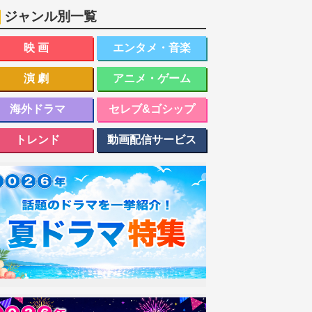
ジャンル別一覧
映画
エンタメ・音楽
演劇
アニメ・ゲーム
海外ドラマ
セレブ&ゴシップ
トレンド
動画配信サービス