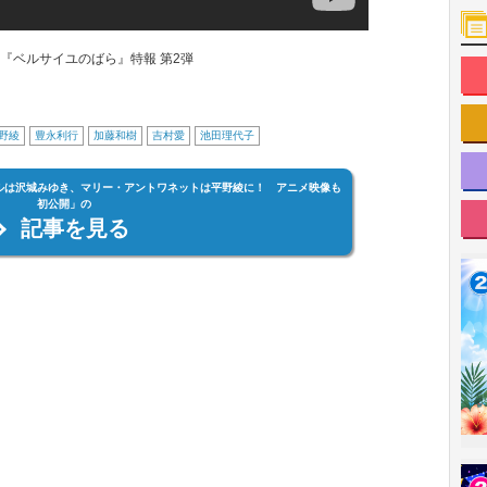
『ベルサイユのばら』特報 第2弾
野綾
豊永利行
加藤和樹
吉村愛
池田理代子
ルは沢城みゆき、マリー・アントワネットは平野綾に！ アニメ映像も
初公開」の
記事を見る