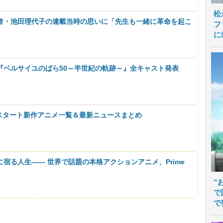
松
作者・池田理代子の連載当時の思いに「先生も一緒に革命を起こ
フ
に
『ベルサイユのばら50～半世紀の軌跡～』全キャスト発表
月スタート新作アニメ一覧＆最新ニュースまとめ
に宿る人生―― 世界で話題の本格アクションアニメ、Prime
“
で
で