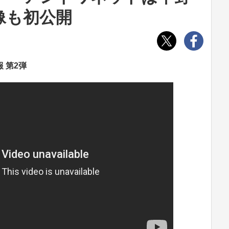
像も初公開
 第2弾