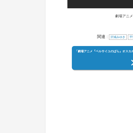
劇場アニメ
関連 :
沢城みゆき
平
「劇場アニメ『ベルサイユのばら』オスカ