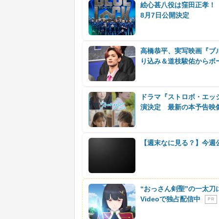
絵心甚八役は窪田正孝！
8月7日公開決定
高橋恭平、実写映画『ブ
り込み＆道枝駿佑からボ
ドラマ『ストロボ・エッジ
演決定 最新の本予告映
【週末なに見る？】今週
“おっさん剣聖”の一太刀
Videoで独占配信中
P R