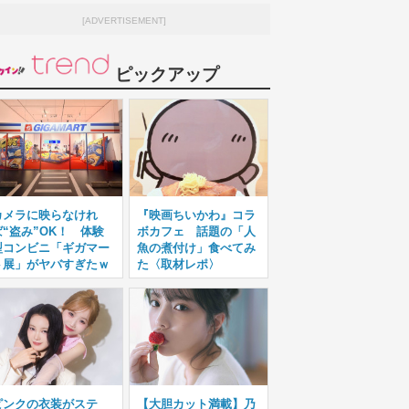
[ADVERTISEMENT]
ピックアップ
カメラに映らなけれ
『映画ちいかわ』コラ
ば“盗み”OK！ 体験
ボカフェ 話題の「人
型コンビニ「ギガマー
魚の煮付け」食べてみ
ト展」がヤバすぎたｗ
た〈取材レポ〉
ピンクの衣装がステ
【大胆カット満載】乃