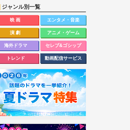
ジャンル別一覧
映画
エンタメ・音楽
演劇
アニメ・ゲーム
海外ドラマ
セレブ&ゴシップ
トレンド
動画配信サービス