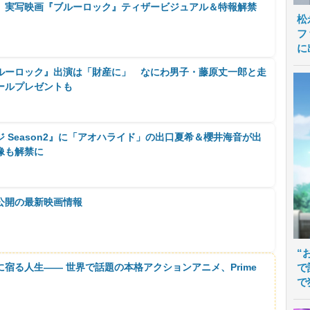
 実写映画『ブルーロック』ティザービジュアル＆特報解禁
松
フ
に
ルーロック』出演は「財産に」 なにわ男子・藤原丈一郎と走
ールプレゼントも
 Season2』に「アオハライド」の出口夏希＆櫻井海音が出
像も解禁に
公開の最新映画情報
“
に宿る人生―― 世界で話題の本格アクションアニメ、Prime
で
で