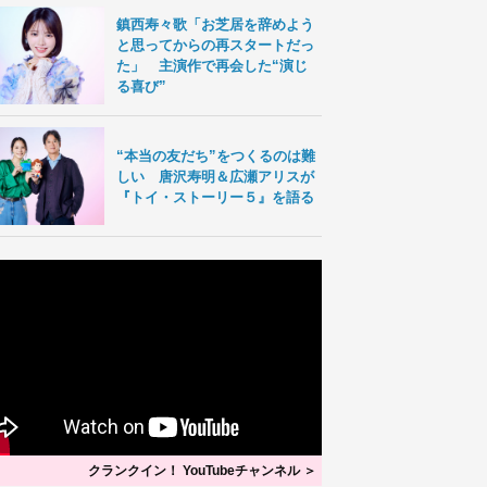
鎮西寿々歌「お芝居を辞めよう
と思ってからの再スタートだっ
た」 主演作で再会した“演じ
る喜び”
“本当の友だち”をつくるのは難
しい 唐沢寿明＆広瀬アリスが
『トイ・ストーリー５』を語る
クランクイン！ YouTubeチャンネル ＞