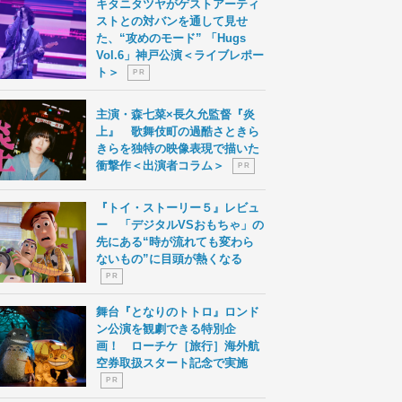
キタニタツヤがゲストアーティ
ストとの対バンを通して見せ
た、“攻めのモード” 「Hugs
Vol.6」神戸公演＜ライブレポー
ト＞
P R
主演・森七菜×長久允監督『炎
上』 歌舞伎町の過酷さときら
きらを独特の映像表現で描いた
衝撃作＜出演者コラム＞
P R
『トイ・ストーリー５』レビュ
ー 「デジタルVSおもちゃ」の
先にある“時が流れても変わら
ないもの”に目頭が熱くなる
P R
舞台『となりのトトロ』ロンド
ン公演を観劇できる特別企
画！ ローチケ［旅行］海外航
空券取扱スタート記念で実施
P R