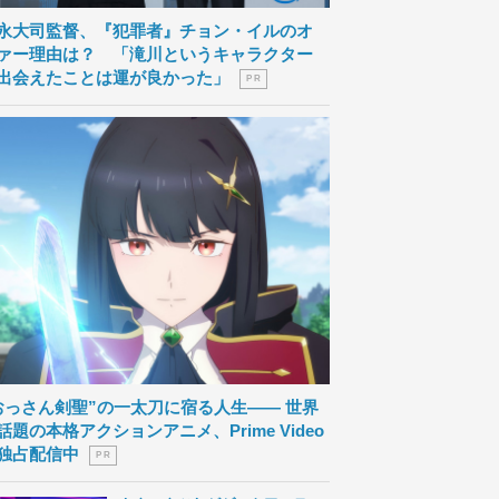
永大司監督、『犯罪者』チョン・イルのオ
ァー理由は？ 「滝川というキャラクター
出会えたことは運が良かった」
P R
おっさん剣聖”の一太刀に宿る人生―― 世界
話題の本格アクションアニメ、Prime Video
独占配信中
P R