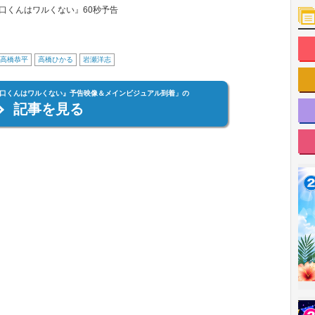
口くんはワルくない』60秒予告
高橋恭平
高橋ひかる
岩瀬洋志
口くんはワルくない』予告映像＆メインビジュアル到着」の
記事を見る