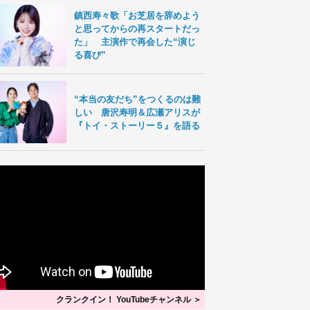
鎮西寿々歌「お芝居を辞めよう
と思ってからの再スタートだっ
た」 主演作で再会した“演じ
る喜び”
“本当の友だち”をつくるのは難
しい 唐沢寿明＆広瀬アリスが
『トイ・ストーリー５』を語る
クランクイン！ YouTubeチャンネル ＞