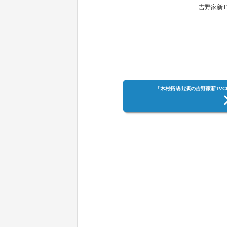
吉野家新T
「木村拓哉出演の吉野家新TVC