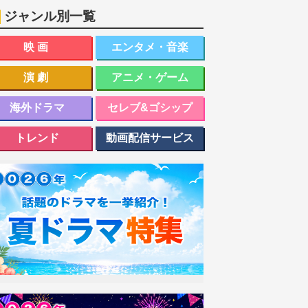
ジャンル別一覧
映画
エンタメ・音楽
演劇
アニメ・ゲーム
海外ドラマ
セレブ&ゴシップ
トレンド
動画配信サービス