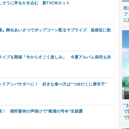
しそうに丼をかき込む 新TVCMカット
松
フ
に
場』舞台あいさつでポップコーン配るサプライズ 急接近に歓
ライブを開催「今からすごく楽しみ」 今夏アルバム発売も決
ンドアンバサダーに！ 好きな食べ方は“つゆだくに唐辛子”
“
続！ 猪狩蒼弥の声掛けで“教場の号令”生披露
で
で