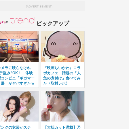
[ADVERTISEMENT]
ピックアップ
カメラに映らなけれ
『映画ちいかわ』コラ
ば“盗み”OK！ 体験
ボカフェ 話題の「人
型コンビニ「ギガマー
魚の煮付け」食べてみ
ト展」がヤバすぎたｗ
た〈取材レポ〉
ピンクの衣装がステ
【大胆カット満載】乃