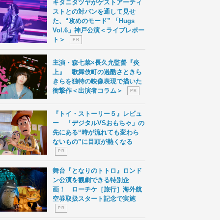
キタニタツヤがゲストアーティ
ストとの対バンを通して見せ
た、“攻めのモード” 「Hugs
Vol.6」神戸公演＜ライブレポー
ト＞
P R
主演・森七菜×長久允監督『炎
上』 歌舞伎町の過酷さときら
きらを独特の映像表現で描いた
衝撃作＜出演者コラム＞
P R
『トイ・ストーリー５』レビュ
ー 「デジタルVSおもちゃ」の
先にある“時が流れても変わら
ないもの”に目頭が熱くなる
P R
舞台『となりのトトロ』ロンド
ン公演を観劇できる特別企
画！ ローチケ［旅行］海外航
空券取扱スタート記念で実施
P R