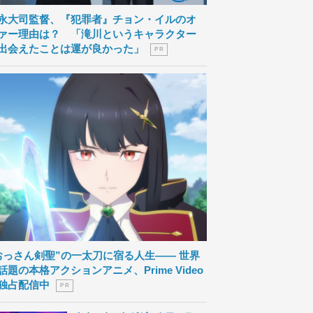
永大司監督、『犯罪者』チョン・イルのオ
ァー理由は？ 「滝川というキャラクター
出会えたことは運が良かった」
P R
おっさん剣聖”の一太刀に宿る人生―― 世界
話題の本格アクションアニメ、Prime Video
独占配信中
P R