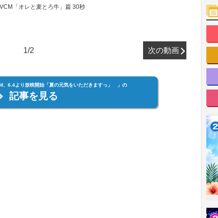
VCM「オレと麦とろ牛」篇 30秒
1/2
次の動画
M、6.4より放映開始「夏の元気をいただきますっ」 」の
記事を見る