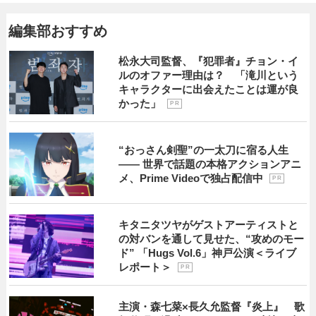
編集部おすすめ
松永大司監督、『犯罪者』チョン・イ
ルのオファー理由は？ 「滝川という
キャラクターに出会えたことは運が良
かった」
P R
“おっさん剣聖”の一太刀に宿る人生
―― 世界で話題の本格アクションアニ
メ、Prime Videoで独占配信中
P R
キタニタツヤがゲストアーティストと
の対バンを通して見せた、“攻めのモー
ド” 「Hugs Vol.6」神戸公演＜ライブ
レポート＞
P R
主演・森七菜×長久允監督『炎上』 歌