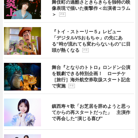
舞伎町の過酷さときらきらを独特の映
像表現で描いた衝撃作＜出演者コラム
＞
P R
『トイ・ストーリー５』レビュー
「デジタルVSおもちゃ」の先にあ
る“時が流れても変わらないもの”に目
頭が熱くなる
P R
舞台『となりのトトロ』ロンドン公演
を観劇できる特別企画！ ローチケ
［旅行］海外航空券取扱スタート記念
で実施
P R
鎮西寿々歌「お芝居を辞めようと思っ
てからの再スタートだった」 主演作
で再会した“演じる喜び”