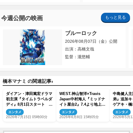
今週公開の映画
もっと見る
ブルーロック
2026年08月07日（金）公開
出演：高橋文哉
監督：瀧悠輔
›
橋本マナミ の関連記事
ダイアン・津田篤宏ドラマ
WEST.神山智洋×Travis
中島健人主
初主演『タイムトラベルダ
Japan中村海人『ミッドナ
弟』追加キ
ディ』8月1日スタート 愛
イト屋台2』7.4より地上波
ゲアキ・橋
妻役に橋本マナミ
放送決定
美子ら発表
エンタメ
エンタメ
エンタメ
2026年7月15日 05時00分
2026年6月8日 15時05分
2026年5月1