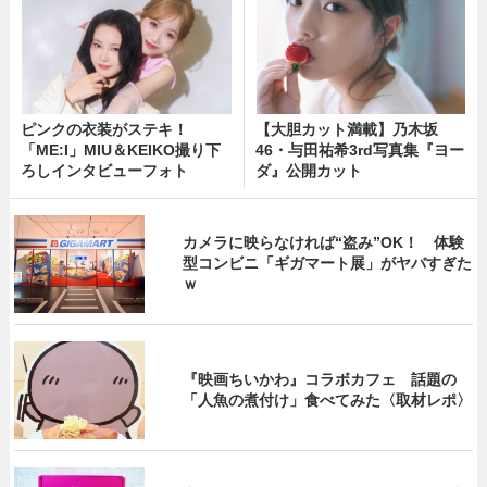
ピンクの衣装がステキ！
【大胆カット満載】乃木坂
「ME:I」MIU＆KEIKO撮り下
46・与田祐希3rd写真集『ヨー
ろしインタビューフォト
ダ』公開カット
カメラに映らなければ“盗み”OK！ 体験
型コンビニ「ギガマート展」がヤバすぎた
ｗ
『映画ちいかわ』コラボカフェ 話題の
「人魚の煮付け」食べてみた〈取材レポ〉