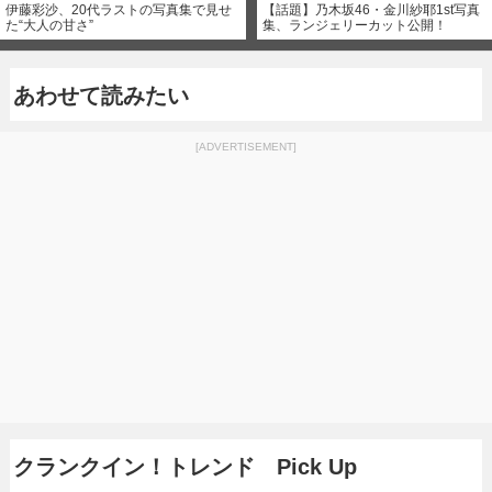
伊藤彩沙、20代ラストの写真集で見せ
【話題】乃木坂46・金川紗耶1st写真
た“大人の甘さ”
集、ランジェリーカット公開！
あわせて読みたい
[ADVERTISEMENT]
クランクイン！トレンド Pick Up