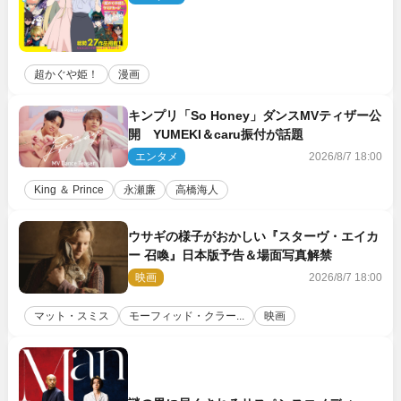
超かぐや姫！
漫画
キンプリ「So Honey」ダンスMVティザー公
開 YUMEKI＆caru振付が話題
エンタメ
2026/8/7 18:00
King ＆ Prince
永瀬廉
高橋海人
ウサギの様子がおかしい『スターヴ・エイカ
ー 召喚』日本版予告＆場面写真解禁
映画
2026/8/7 18:00
マット・スミス
モーフィッド・クラー...
映画