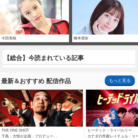
今田美桜
橋本環奈
【総合】今読まれている記事
最新＆おすすめ 配信作品
もっと見る
THE ONE SHOT
ヒーテッド・ライバルリー
千鳥・大悟が企画・プロデュー…
カナダの作家レイチェル・リ