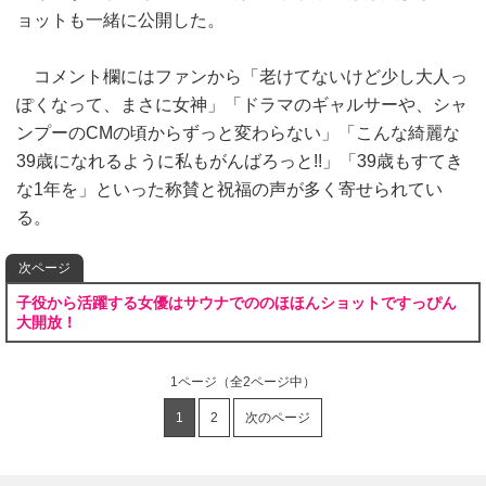
ョットも一緒に公開した。
コメント欄にはファンから「老けてないけど少し大人っ
ぽくなって、まさに女神」「ドラマのギャルサーや、シャ
ンプーのCMの頃からずっと変わらない」「こんな綺麗な
39歳になれるように私もがんばろっと!!」「39歳もすてき
な1年を」といった称賛と祝福の声が多く寄せられてい
る。
次ページ
子役から活躍する女優はサウナでののほほんショットですっぴん
大開放！
1ページ
（全2ページ中）
1
2
次のページ