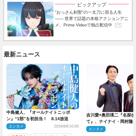
ピックアップ
“おっさん剣聖”の一太刀に宿る人生
―― 世界で話題の本格アクションアニ
メ、Prime Videoで独占配信中
P R
最新ニュース
中島健人、『オールナイトニッポ
吉川愛×奥田瑛二『名探偵
ン』“1部”を初担当！ 8.14放送
て』、ナイナイ・岡村隆
エンタメ
2026/8/8 03:00
のゲスト出演が決定！
エンタメ
2