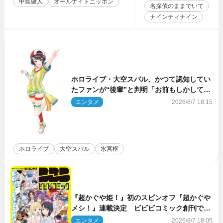
中島健人
オールナイトニッポン
名探偵のままでいて
ナインティナイン
ホロライブ・大空スバル、かつて認知してい
たファンが“後輩”と判明「お前もしかしてあ
のときの？」
エンタメ
2026/8/7 18:15
ホロライブ
大空スバル
水宮枢
『超かぐや姫！』初のスピンオフ『超かぐや
メシ！』連載決定 ビビビコミック創刊で31
作品一挙公開
エンタメ
2026/8/7 18:05