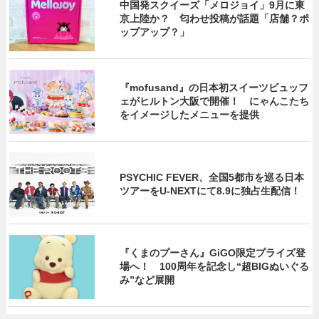
中国発スクイーズ「メロジョイ」9月に東
京上陸か？ 匂わせ投稿が話題「店舗？ポ
ップアップ？」
『mofusand』の日本初スイーツビュッフ
ェがヒルトン大阪で開催！ にゃんこたち
をイメージしたメニューを提供
PSYCHIC FEVER、全国5都市を巡る日本
ツアーをU‐NEXTにて8.9に独占生配信！
『くまのプーさん』GiGO限定プライズ登
場へ！ 100周年を記念し“超BIGぬいぐる
み”など展開