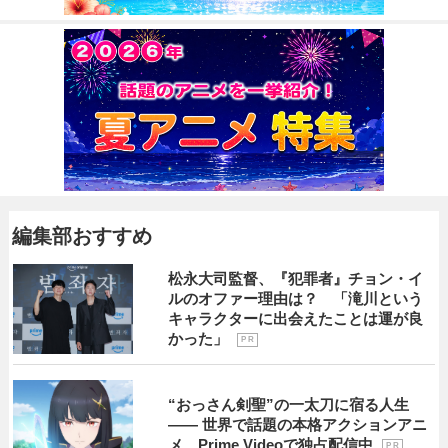
編集部おすすめ
松永大司監督、『犯罪者』チョン・イ
ルのオファー理由は？ 「滝川という
キャラクターに出会えたことは運が良
かった」
P R
“おっさん剣聖”の一太刀に宿る人生
―― 世界で話題の本格アクションアニ
メ、Prime Videoで独占配信中
P R