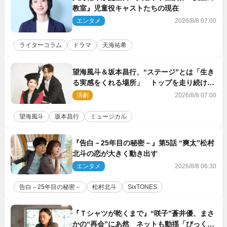
教室』児童役キャストたちの現在
エンタメ
2026/8/8 07:00
ライターコラム
ドラマ
天海祐希
望海風斗＆坂本昌行、“ステージ”とは「生き
る実感をくれる場所」 トップを走り続ける
原動力を語る
演劇
2026/8/8 07:00
望海風斗
坂本昌行
ミュージカル
『告白－25年目の秘密－』第5話 “爽太”松村
北斗の恋が大きく動き出す
エンタメ
2026/8/8 06:30
告白－25年目の秘密－
松村北斗
SixTONES
『Ｔシャツが乾くまで』“咲子”蒼井優、まさ
かの“再会”にあ然 ネットも動揺「びっくり