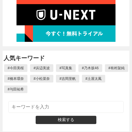
人気キーワード
#
今田美桜
#
浜辺美波
#
写真集
#
乃木坂46
#
有村架純
#
橋本環奈
#
小松菜奈
#
吉岡里帆
#
土屋太鳳
#
与田祐希
検索する