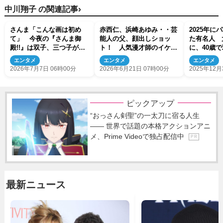
›
中川翔子 の関連記事
さんま「こんな画は初め
赤西仁、浜崎あゆみ・・芸
2025年に
て」 今夜の『さんま御
能人の父、顔出しショッ
た有名人 
殿!!』は双子、三つ子が集
ト！ 人気漫才師のイケメ
に、40歳
合 2世たち親子共演も
ン父、意外な年齢も
エンタメ
エンタメ
エンタメ
2026年7月7日 06時00分
2026年6月21日 07時00分
2025年12月
ピックアップ
“おっさん剣聖”の一太刀に宿る人生
―― 世界で話題の本格アクションアニ
メ、Prime Videoで独占配信中
P R
最新ニュース