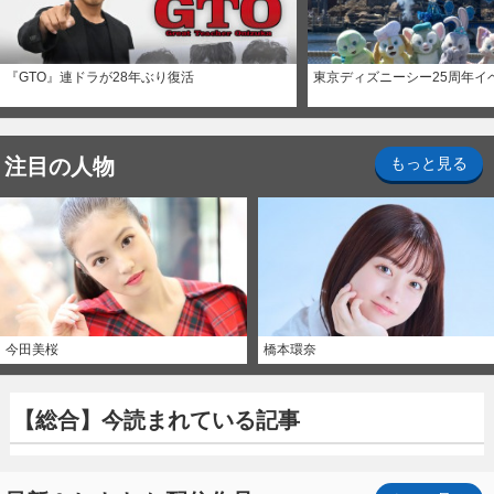
『GTO』連ドラが28年ぶり復活
東京ディズニーシー25周年イ
注目の人物
もっと見る
今田美桜
橋本環奈
【総合】今読まれている記事