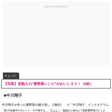
[ADVERTISEMENT]
チェック
【写真】芸能人の“夏野菜レシピ”がおいしそう！（8枚）
■中川翔子
中川翔子が作った夏野菜の揚げ浸し（2枚目） ※「中川翔子」インスタグラム
第1子妊娠中のタレント・中川翔子は、「なんと！ 親戚から採れたて新鮮夏野菜がたくさ