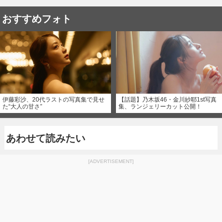
おすすめフォト
伊藤彩沙、20代ラストの写真集で見せ
【話題】乃木坂46・金川紗耶1st写真
た“大人の甘さ”
集、ランジェリーカット公開！
あわせて読みたい
[ADVERTISEMENT]