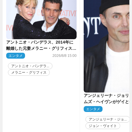
アントニオ・バンデラス、2014年に
離婚した元妻メラニー・グリフィスは
今も「親友の一人」
エンタメ
2026/8/8 15:00
アントニオ・バンデラ...
メラニー・グリフィス
アンジェリーナ・ジョリ
ムズ・ヘイヴンがゲイと
生配信で明らかに
エンタメ
2
アンジェリーナ・ジョ...
ジョン・ヴォイト