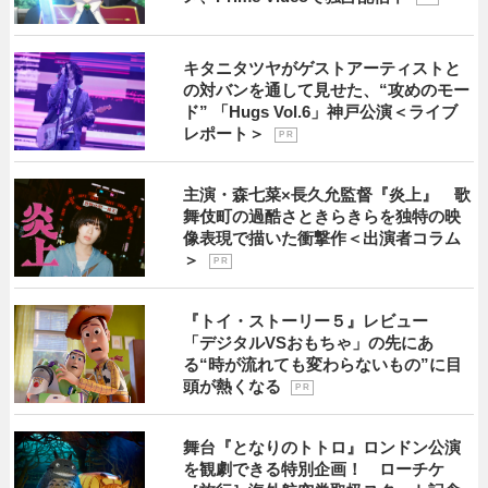
キタニタツヤがゲストアーティストと
の対バンを通して見せた、“攻めのモー
ド” 「Hugs Vol.6」神戸公演＜ライブ
レポート＞
P R
主演・森七菜×長久允監督『炎上』 歌
舞伎町の過酷さときらきらを独特の映
像表現で描いた衝撃作＜出演者コラム
＞
P R
『トイ・ストーリー５』レビュー
「デジタルVSおもちゃ」の先にあ
る“時が流れても変わらないもの”に目
頭が熱くなる
P R
舞台『となりのトトロ』ロンドン公演
を観劇できる特別企画！ ローチケ