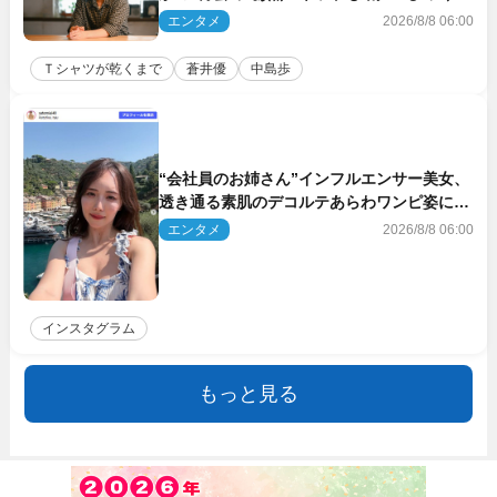
した!!」「今さら?!」（ネタバレあり）
エンタメ
2026/8/8 06:00
Ｔシャツが乾くまで
蒼井優
中島歩
“会社員のお姉さん”インフルエンサー美女、
透き通る素肌のデコルテあらわワンピ姿に反
響
エンタメ
2026/8/8 06:00
インスタグラム
もっと見る