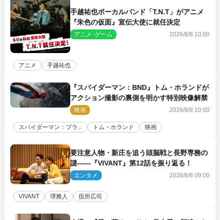
手越祐也ボーカルバンド「T.N.T」がアニメ
『朱色の仮面』宣伝大使に就任決定
アニメ･ゲーム
2026/8/8 10:00
アニメ
手越祐也
『スパイダーマン：BND』トム・ホランドが
アクション撮影の裏側を明かす特別映像解禁
映画
2026/8/8 10:00
スパイダーマン：ブラ...
トム・ホランド
映画
要注意人物・新庄を追う頭脳戦と長野専務の
謎――『VIVANT』第12話を振り返る！
エンタメ
2026/8/8 09:00
VIVANT
堺雅人
役所広司