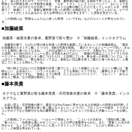
ん！ 送られてきたので、ワクワク！ 早速、夏野菜の揚げ浸しを初めて作ったよ」と、新鮮な
野菜とその野菜を使った手料理を披露。「なす、トマト、ししとうジューシー！ おいしくでき
ました、やっぱりかたちが元気！ で きゅうりは酢の物にしたけど太くてしゃきしゃき 全然
違う！ 味濃い！」と、新鮮な夏野菜で作った料理に大満足のよう。「まだじゃがいも、ピーマ
ン、トマトがたくさんあるから またお料理なにするか考えます！」と意欲を見せている。
この投稿には「野菜をふんだんに使った料理 いいですね」などのコメントが寄せられてい
る。
■加藤綾菜
加藤茶・綾菜夫妻の食卓。夏野菜で彩り豊か ※「加藤綾菜」インスタグラム
加藤茶の妻で、たびたび茶の体を気遣った料理を披露しているタレントの加藤綾菜は、「最近
の加藤家のスタミナご飯」とつづり、4枚の写真を投稿。「夏のトマトはジューシーで甘い。きゅ
うりも無性に食べたくなるね」「この日は鶏のミンチのハンバーグ。大根おろしでさっぱりと」
と説明。また別の日のメニューと思しき写真もあげており、「最後の写真はニンニクトマトのポ
ークソテー。胡瓜はカンタン酢につけただけ」と説明している。酢を使った料理については「さ
っぱりして美味い」「酢も毎日とってるよ。食欲ない日は酢を使うご飯だと食べれるんだ」と重
宝していることも明かしている。
「特に映えではないけど加藤家の日常ご飯でした」という加藤だったが、コメント欄には「素
晴らしい、お店みたい」「バランスも良いし、とても美味しそうですね」「豪華なスタミナ飯で
加藤ちゃん幸せですね」「美味しそうな料理、たくさんのレパートリー」「うわっ！！ めちゃ
めちゃご馳走」など絶賛が殺到している。
■藤本美貴
オクラなど夏野菜が彩る藤本美貴・庄司智春夫妻の食卓 ※「藤本美貴」インス
タグラム
お笑い芸人・庄司智春の妻で、最近ではYouTubeに寄せられる人生相談への回答が好評博して
いる藤本美貴は「夏野菜が多い夜ご飯になりました」とつづり、ブロッコリーや枝豆、トウモロ
コシやオクラなど色鮮やかな旬の夏野菜と、さらにラムチョップが並んだ夕飯メニューを公開し
た。
この投稿にファンからは、「ヘルシーで美味しそう」「こういうの大好き」「理想の夜ご飯」
「食べたい」「自然派な感じがすごくいい」などの声が多数寄せられた。また、“実食”した夫の庄
司からも「ちょうどラム肉食べたいと思ってタイミングで出てきた」「とにかく美味しかっ
た！」と称賛を寄せれている。