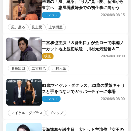
来週の『風、薫る』“りん”見上愛、新潟から
東京へ 恵風看護婦会での初仕事に向かう
エンタメ
2026/8/8 08:15
風、薫る
見上愛
上坂樹里
二宮和也主演『８番出口』が金ローで本編ノ
ーカット地上波初放送 川村元気監督＆二宮
コメント到着
映画
2026/8/8 08:00
８番出口
二宮和也
川村元気
81歳マイケル・ダグラス、23歳の愛娘キャリ
スと手をつないでガラパーティーに来場
エンタメ
2026/8/8 08:00
マイケル・ダグラス
ゴシップ
天海祐希が誕生日 大ヒット主演作『女王の