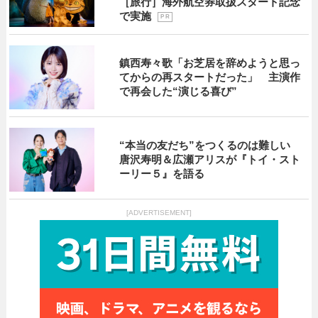
［旅行］海外航空券取扱スタート記念
で実施
P R
鎮西寿々歌「お芝居を辞めようと思っ
てからの再スタートだった」 主演作
で再会した“演じる喜び”
“本当の友だち”をつくるのは難しい
唐沢寿明＆広瀬アリスが『トイ・スト
ーリー５』を語る
[ADVERTISEMENT]