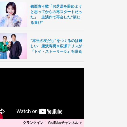
鎮西寿々歌「お芝居を辞めよう
と思ってからの再スタートだっ
た」 主演作で再会した“演じ
る喜び”
“本当の友だち”をつくるのは難
しい 唐沢寿明＆広瀬アリスが
『トイ・ストーリー５』を語る
クランクイン！ YouTubeチャンネル ＞