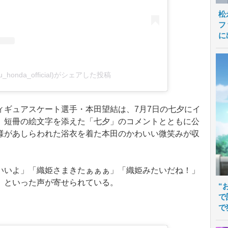
松
フ
に
_honda_official)がシェアした投稿
ギュアスケート選手・本田望結は、7月7日の七夕にイ
。短冊の絵文字を添えた「七夕」のコメントとともに公
様があしらわれた浴衣を着た本田のかわいい微笑みが収
いよ」「織姫さまきたぁぁぁ」「織姫みたいだね！」
」といった声が寄せられている。
“
で
で