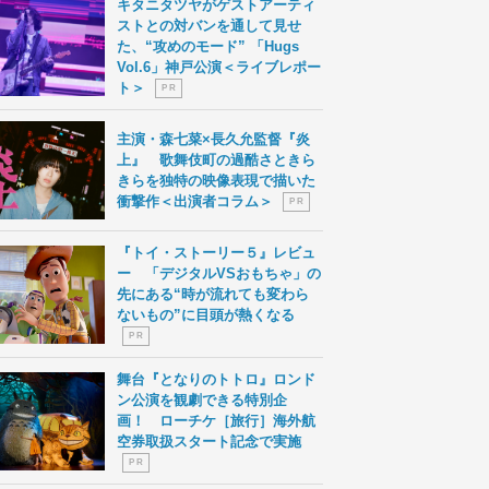
キタニタツヤがゲストアーティ
ストとの対バンを通して見せ
た、“攻めのモード” 「Hugs
Vol.6」神戸公演＜ライブレポー
ト＞
P R
主演・森七菜×長久允監督『炎
上』 歌舞伎町の過酷さときら
きらを独特の映像表現で描いた
衝撃作＜出演者コラム＞
P R
『トイ・ストーリー５』レビュ
ー 「デジタルVSおもちゃ」の
先にある“時が流れても変わら
ないもの”に目頭が熱くなる
P R
舞台『となりのトトロ』ロンド
ン公演を観劇できる特別企
画！ ローチケ［旅行］海外航
空券取扱スタート記念で実施
P R