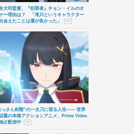
永大司監督、『犯罪者』チョン・イルのオ
ァー理由は？ 「滝川というキャラクター
出会えたことは運が良かった」
P R
おっさん剣聖”の一太刀に宿る人生―― 世界
話題の本格アクションアニメ、Prime Video
独占配信中
P R