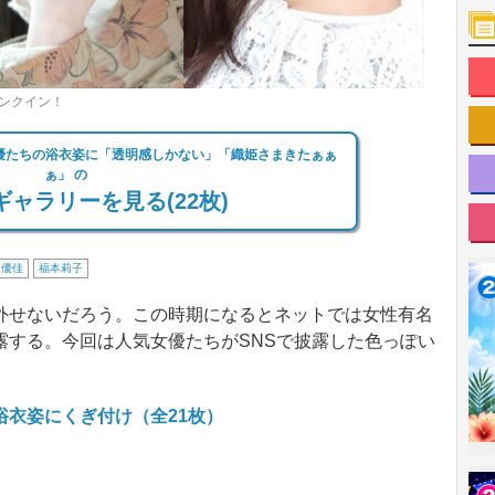
ンクイン！
優たちの浴衣姿に「透明感しかない」「織姫さまきたぁぁ
ぁ」 の
ャラリーを見る(22枚)
山優佳
福本莉子
せないだろう。この時期になるとネットでは女性有名
露する。今回は人気女優たちがSNSで披露した色っぽい
衣姿にくぎ付け（全21枚）