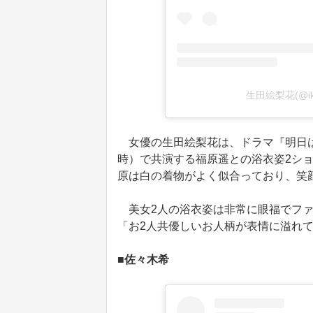
生田絵梨花(@iku
女優の生田絵梨花は、ドラマ『明日は
時）で共演する福原遥との浴衣姿2シ
原は白の着物がよく似合っており、笑
美女2人の浴衣姿は非常に眼福でファ
「お2人共優しいお人柄が表情に溢れ
■佐々木希