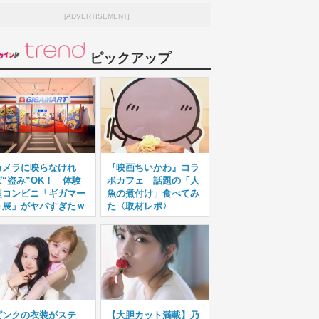
[ADVERTISEMENT]
ピックアップ
カメラに映らなけれ
『映画ちいかわ』コラ
ば“盗み”OK！ 体験
ボカフェ 話題の「人
型コンビニ「ギガマー
魚の煮付け」食べてみ
ト展」がヤバすぎたｗ
た〈取材レポ〉
ピンクの衣装がステ
【大胆カット満載】乃