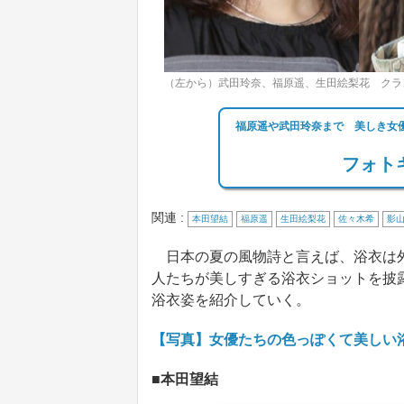
（左から）武田玲奈、福原遥、生田絵梨花 クラ
福原遥や武田玲奈まで 美しき女
フォトギ
関連 :
本田望結
福原遥
生田絵梨花
佐々木希
影
日本の夏の風物詩と言えば、浴衣は外
人たちが美しすぎる浴衣ショットを披
浴衣姿を紹介していく。
【写真】女優たちの色っぽくて美しい浴
■本田望結