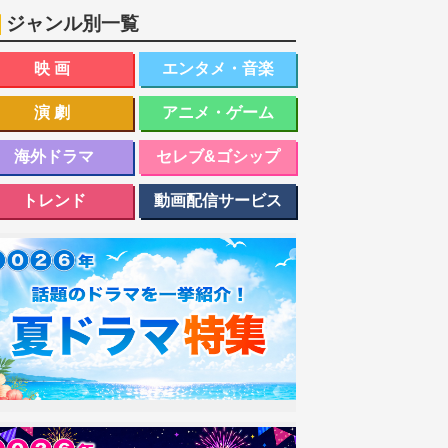
ジャンル別一覧
映画
エンタメ・音楽
演劇
アニメ・ゲーム
海外ドラマ
セレブ&ゴシップ
トレンド
動画配信サービス