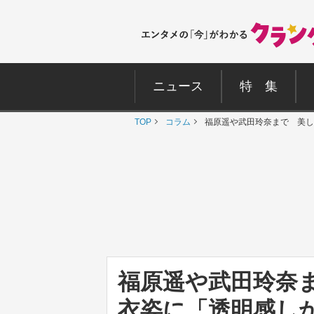
ニュース
特 集
TOP
コラム
福原遥や武田玲奈まで 美し
福原遥や武田玲奈
衣姿に「透明感し