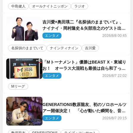
中島健人
オールナイトニッポン
ラジオ
吉川愛×奥田瑛二『名探偵のままでいて』、
ナイナイ・岡村隆史＆矢部浩之のゲスト出演
が決定！
エンタメ
2026/8/8 00:45
名探偵のままでいて
ナインティナイン
吉川愛
「Mトーナメント」優勝はBEAST X・東城り
お！ オーラス大混戦も最後は自ら和了って
幕引き
エンタメ
2026/8/7 22:02
Mリーグ
GENERATIONS数原龍友、初のソロホールツ
アー開催決定！ 「心が動いた瞬間を、音に
乗せてお届けできれば」
エンタメ
2026/8/7 20:15