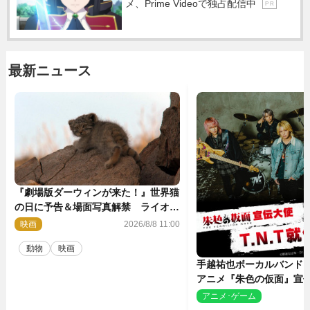
メ、Prime Videoで独占配信中
P R
最新ニュース
『劇場版ダーウィンが来た！』世界猫
の日に予告＆場面写真解禁 ライオン
やマヌルネコの赤ちゃんが大集合
映画
2026/8/8 11:00
動物
映画
手越祐也ボーカルバンド「T
アニメ『朱色の仮面』宣
決定
アニメ･ゲーム
2