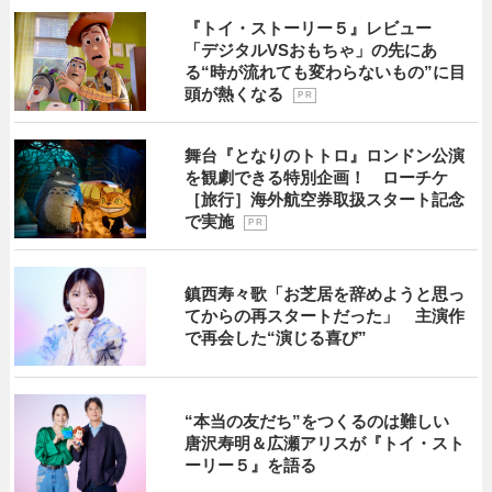
『トイ・ストーリー５』レビュー
「デジタルVSおもちゃ」の先にあ
る“時が流れても変わらないもの”に目
頭が熱くなる
P R
舞台『となりのトトロ』ロンドン公演
を観劇できる特別企画！ ローチケ
［旅行］海外航空券取扱スタート記念
で実施
P R
鎮西寿々歌「お芝居を辞めようと思っ
てからの再スタートだった」 主演作
で再会した“演じる喜び”
“本当の友だち”をつくるのは難しい
唐沢寿明＆広瀬アリスが『トイ・スト
ーリー５』を語る