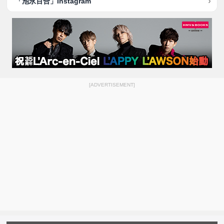
「池永百合」Instagram
[ADVERTISEMENT]