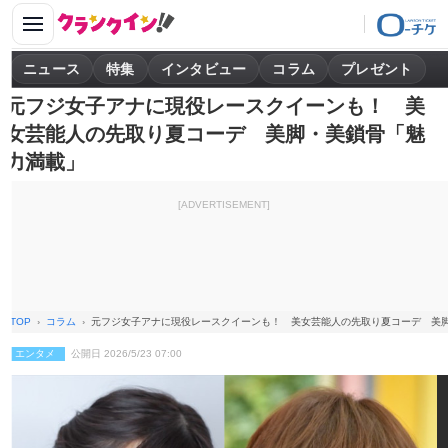
ニュース
特集
インタビュー
コラム
プレゼント
元フジ女子アナに現役レースクイーンも！ 美
女芸能人の先取り夏コーデ 美脚・美鎖骨「魅
力満載」
[ADVERTISEMENT]
TOP
コラム
元フジ女子アナに現役レースクイーンも！ 美女芸能人の先取り夏コーデ 美
エンタメ
公開日 2026/5/23 07:00