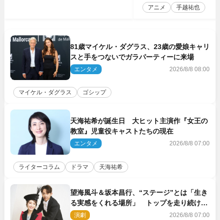
アニメ
手越祐也
81歳マイケル・ダグラス、23歳の愛娘キャリ
スと手をつないでガラパーティーに来場
エンタメ
2026/8/8 08:00
マイケル・ダグラス
ゴシップ
天海祐希が誕生日 大ヒット主演作『女王の
教室』児童役キャストたちの現在
エンタメ
2026/8/8 07:00
ライターコラム
ドラマ
天海祐希
望海風斗＆坂本昌行、“ステージ”とは「生き
る実感をくれる場所」 トップを走り続ける
原動力を語る
演劇
2026/8/8 07:00