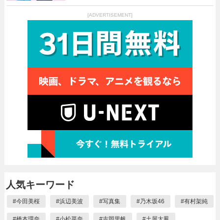
[ADVERTISEMENT]
人気キーワード
#
今田美桜
#
浜辺美波
#
写真集
#
乃木坂46
#
有村架純
#
橋本環奈
#
小松菜奈
#
吉岡里帆
#
土屋太鳳