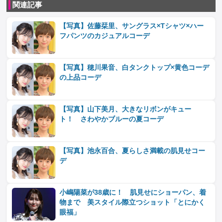
関連記事
【写真】佐藤栞里、サングラス×Tシャツ×ハー
フパンツのカジュアルコーデ
【写真】穂川果音、白タンクトップ×黄色コーデ
の上品コーデ
【写真】山下美月、大きなリボンがキュー
ト！ さわやかブルーの夏コーデ
【写真】池永百合、夏らしさ満載の肌見せコー
デ
小嶋陽菜が38歳に！ 肌見せにショーパン、着
物まで 美スタイル際立つショット「とにかく
眼福」