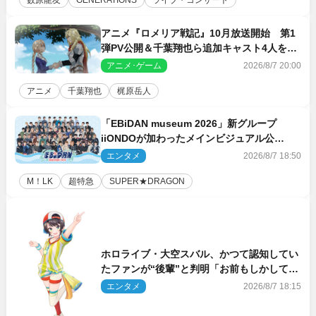
数原龍友
GENERATIONS
ライブ・コンサート
アニメ『ロメリア戦記』10月放送開始 第1
弾PV公開＆千葉翔也ら追加キャスト4人を発
表
アニメ･ゲーム
2026/8/7 20:00
アニメ
千葉翔也
梶原岳人
「EBiDAN museum 2026」新グループ
iiONDOが加わったメインビジュアル公
開！ 開催記念グッズラインナップも
エンタメ
2026/8/7 18:50
M！LK
超特急
SUPER★DRAGON
ホロライブ・大空スバル、かつて認知してい
たファンが“後輩”と判明「お前もしかしてあ
のときの？」
エンタメ
2026/8/7 18:15