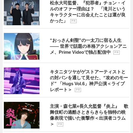
松永大司監督、『犯罪者』チョン・イ
ルのオファー理由は？ 「滝川という
キャラクターに出会えたことは運が良
かった」
P R
“おっさん剣聖”の一太刀に宿る人生
―― 世界で話題の本格アクションアニ
メ、Prime Videoで独占配信中
P R
キタニタツヤがゲストアーティストと
の対バンを通して見せた、“攻めのモー
ド” 「Hugs Vol.6」神戸公演＜ライブ
レポート＞
P R
主演・森七菜×長久允監督『炎上』 歌
舞伎町の過酷さときらきらを独特の映
像表現で描いた衝撃作＜出演者コラム
＞
P R