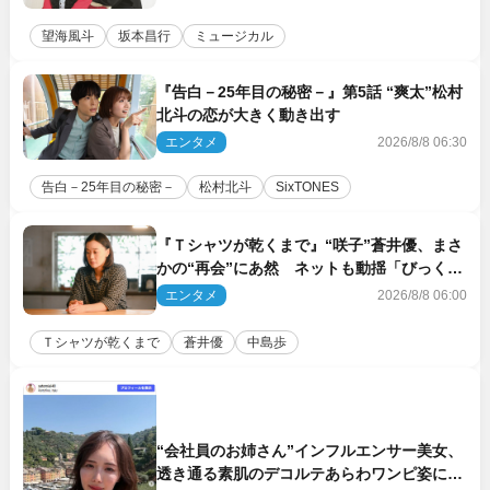
望海風斗
坂本昌行
ミュージカル
『告白－25年目の秘密－』第5話 “爽太”松村
北斗の恋が大きく動き出す
エンタメ
2026/8/8 06:30
告白－25年目の秘密－
松村北斗
SixTONES
『Ｔシャツが乾くまで』“咲子”蒼井優、まさ
かの“再会”にあ然 ネットも動揺「びっくり
した!!」「今さら?!」（ネタバレあり）
エンタメ
2026/8/8 06:00
Ｔシャツが乾くまで
蒼井優
中島歩
“会社員のお姉さん”インフルエンサー美女、
透き通る素肌のデコルテあらわワンピ姿に反