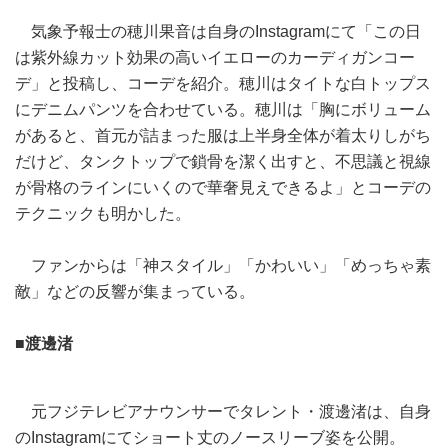
気象予報士の穂川果音は自身のInstagramにて「この日
は紫外線カット効果の高いイエローのカーディガンコー
デ」と投稿し、コーデを紹介。穂川はタイトな白トップス
にデニムパンツを合わせている。穂川は「胸にボリューム
があると、首元が詰まった服は上半身全体が着太りしがち
だけど、タンクトップで鎖骨を潔く出すと、不思議と視線
が骨格のラインにいくので華奢見えできるよ」とコーデの
テクニックも明かした。
ファンからは「神スタイル」「かわいい」「めっちゃ素
敵」などの反響が集まっている。
■渡邊渚
元フジテレビアナウンサーでタレント・渡邊渚は、自身
のInstagramにてショート丈のノースリーブ姿を公開。