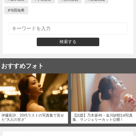
#
与田祐希
検索する
おすすめフォト
伊藤彩沙、20代ラストの写真集で見せ
【話題】乃木坂46・金川紗耶1st写真
た“大人の甘さ”
集、ランジェリーカット公開！