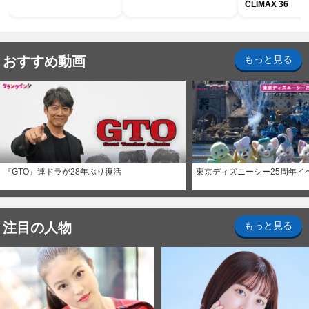
CLIMAX 36
おすすめ動画
もっと見る
『GTO』連ドラが28年ぶり復活
東京ディズニーシー25周年イ
注目の人物
もっと見る