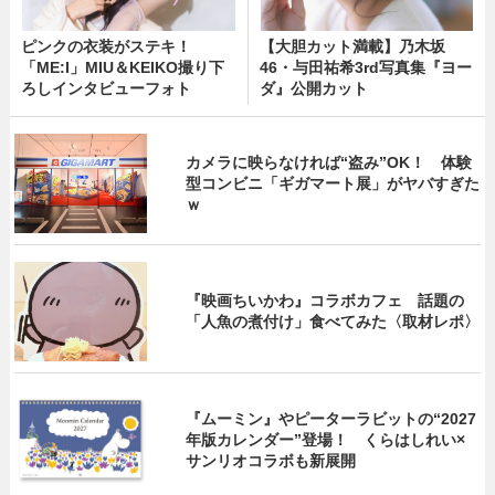
ピンクの衣装がステキ！
【大胆カット満載】乃木坂
「ME:I」MIU＆KEIKO撮り下
46・与田祐希3rd写真集『ヨー
ろしインタビューフォト
ダ』公開カット
カメラに映らなければ“盗み”OK！ 体験
型コンビニ「ギガマート展」がヤバすぎた
ｗ
『映画ちいかわ』コラボカフェ 話題の
「人魚の煮付け」食べてみた〈取材レポ〉
『ムーミン』やピーターラビットの“2027
年版カレンダー”登場！ くらはしれい×
サンリオコラボも新展開