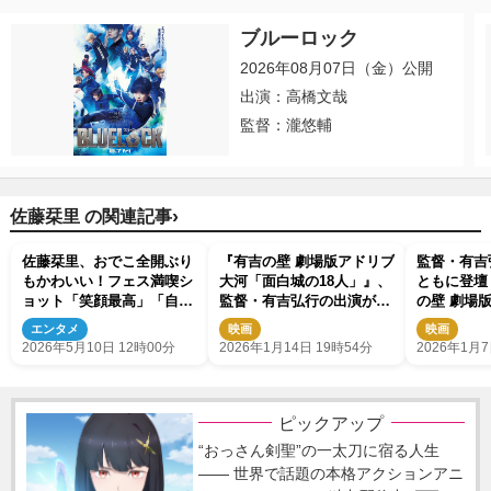
ブルーロック
2026年08月07日（金）公開
出演：高橋文哉
監督：瀧悠輔
›
佐藤栞里 の関連記事
佐藤栞里、おでこ全開ぶり
『有吉の壁 劇場版アドリブ
監督・有吉
もかわいい！フェス満喫シ
大河「面白城の18人」』、
ともに登壇
ョット「笑顔最高」「自然
監督・有吉弘行の出演が発
の壁 劇場
体で素敵」
表 殿役として有壁隊を追
「面白城の
エンタメ
映画
映画
い詰める！
いさつが開
2026年5月10日 12時00分
2026年1月14日 19時54分
2026年1月7
ピックアップ
“おっさん剣聖”の一太刀に宿る人生
―― 世界で話題の本格アクションアニ