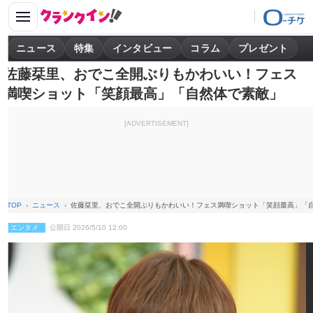
ニュース
特集
インタビュー
コラム
プレゼント
佐藤栞里、おでこ全開ぶりもかわいい！フェス
満喫ショット「笑顔最高」「自然体で素敵」
[ADVERTISEMENT]
TOP
ニュース
佐藤栞里、おでこ全開ぶりもかわいい！フェス満喫ショット「笑顔最高」「
エンタメ
公開日 2026/5/10 12:00