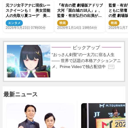
元フジ女子アナに現役レー
『有吉の壁 劇場版アドリブ
監督・有吉
スクイーンも！ 美女芸能
大河「面白城の18人」』、
ともに登壇
人の先取り夏コーデ 美
監督・有吉弘行の出演が発
の壁 劇場
脚・美鎖骨「魅力満載」
表 殿役として有壁隊を追
「面白城の
エンタメ
映画
映画
い詰める！
いさつが開
2026年5月23日 07時00分
2026年1月14日 19時54分
2026年1月7
ピックアップ
“おっさん剣聖”の一太刀に宿る人生
―― 世界で話題の本格アクションアニ
メ、Prime Videoで独占配信中
P R
最新ニュース