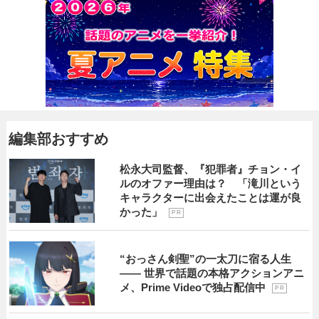
編集部おすすめ
松永大司監督、『犯罪者』チョン・イ
ルのオファー理由は？ 「滝川という
キャラクターに出会えたことは運が良
かった」
P R
“おっさん剣聖”の一太刀に宿る人生
―― 世界で話題の本格アクションアニ
メ、Prime Videoで独占配信中
P R