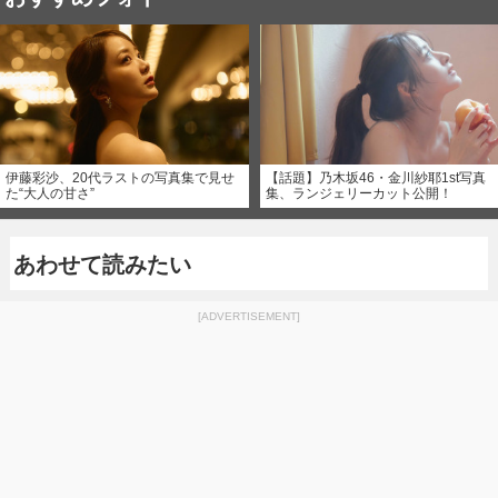
伊藤彩沙、20代ラストの写真集で見せ
【話題】乃木坂46・金川紗耶1st写真
た“大人の甘さ”
集、ランジェリーカット公開！
あわせて読みたい
[ADVERTISEMENT]