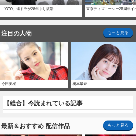
『GTO』連ドラが28年ぶり復活
東京ディズニーシー25周年イ
注目の人物
もっと見る
今田美桜
橋本環奈
【総合】今読まれている記事
最新＆おすすめ 配信作品
もっと見る