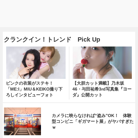
クランクイン！トレンド Pick Up
ピンクの衣装がステキ！
【大胆カット満載】乃木坂
「ME:I」MIU＆KEIKO撮り下
46・与田祐希3rd写真集『ヨー
ろしインタビューフォト
ダ』公開カット
カメラに映らなければ“盗み”OK！ 体験
型コンビニ「ギガマート展」がヤバすぎた
ｗ