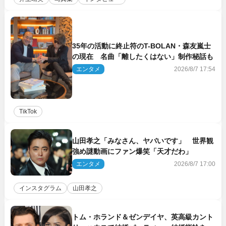
35年の活動に終止符のT-BOLAN・森友嵐士
の現在 名曲「離したくはない」制作秘話も
エンタメ
2026/8/7 17:54
TikTok
山田孝之「みなさん、ヤバいです」 世界観
強め謎動画にファン爆笑「天才だわ」
エンタメ
2026/8/7 17:00
インスタグラム
山田孝之
トム・ホランド＆ゼンデイヤ、英高級カント