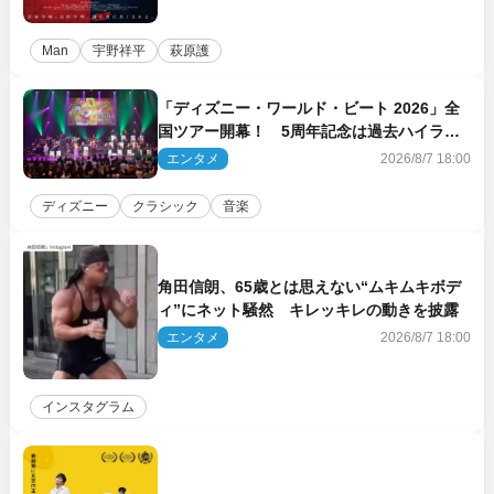
Man
宇野祥平
萩原護
「ディズニー・ワールド・ビート 2026」全
国ツアー開幕！ 5周年記念は過去ハイライ
ト＆クルーズ旅を大満喫！【潜入レポート】
エンタメ
2026/8/7 18:00
ディズニー
クラシック
音楽
角田信朗、65歳とは思えない“ムキムキボデ
ィ”にネット騒然 キレッキレの動きを披露
エンタメ
2026/8/7 18:00
インスタグラム