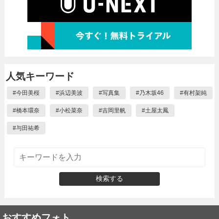
人気キーワード
#
今田美桜
#
浜辺美波
#
写真集
#
乃木坂46
#
有村架純
#
橋本環奈
#
小松菜奈
#
吉岡里帆
#
土屋太鳳
#
与田祐希
検索する
おすすめフォト