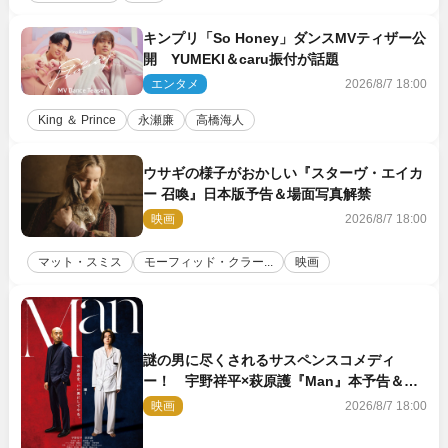
キンプリ「So Honey」ダンスMVティザー公
開 YUMEKI＆caru振付が話題
エンタメ
2026/8/7 18:00
King ＆ Prince
永瀬廉
高橋海人
ウサギの様子がおかしい『スターヴ・エイカ
ー 召喚』日本版予告＆場面写真解禁
映画
2026/8/7 18:00
マット・スミス
モーフィッド・クラー...
映画
謎の男に尽くされるサスペンスコメディ
ー！ 宇野祥平×萩原護『Man』本予告＆新
ビジュアル解禁
映画
2026/8/7 18:00