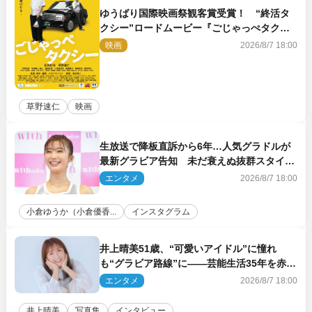
ゆうばり国際映画祭観客賞受賞！ “終活タ
クシー”ロードムービー『ごじゃっぺタクシ
ー』10月公開＆予告解禁
映画
2026/8/7 18:00
草野速仁
映画
生放送で降板直訴から6年…人気グラドルが
最新グラビア告知 未だ衰えぬ抜群スタイル
に反響
エンタメ
2026/8/7 18:00
小倉ゆうか（小倉優香...
インスタグラム
井上晴美51歳、“可愛いアイドル”に憧れ
も“グラビア路線”に――芸能生活35年を赤
裸々に語る 27年ぶりに写真集発売
エンタメ
2026/8/7 18:00
井上晴美
写真集
インタビュー