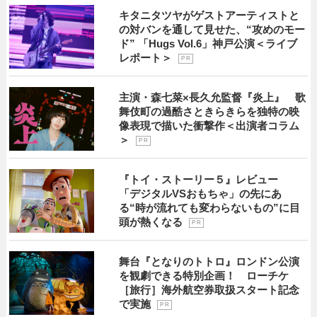
キタニタツヤがゲストアーティストと
の対バンを通して見せた、“攻めのモー
ド” 「Hugs Vol.6」神戸公演＜ライブ
レポート＞
P R
主演・森七菜×長久允監督『炎上』 歌
舞伎町の過酷さときらきらを独特の映
像表現で描いた衝撃作＜出演者コラム
＞
P R
『トイ・ストーリー５』レビュー
「デジタルVSおもちゃ」の先にあ
る“時が流れても変わらないもの”に目
頭が熱くなる
P R
舞台『となりのトトロ』ロンドン公演
を観劇できる特別企画！ ローチケ
［旅行］海外航空券取扱スタート記念
で実施
P R