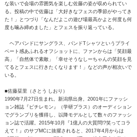
な装いで会場の雰囲気を楽しむ佐藤の姿が収められてい
る。投稿の中で佐藤は「大好きなフェスの季節がやってき
た！」とつづり「なんだよこの遊び場最高かよと何度も何
度も噛み締めました」とフェスを振り返っている。
ヘアバンドにサングラス、バンドTシャツというプライ
ベート感あふれるオフショットに、ファンからは「笑顔最
高」「自然体で素敵」「幸せそうなしーちゃんの笑顔を見
てるとフェスに行きたくなります！」などの声が相次いで
いる。
■佐藤栞里（さとう しおり）
1990年7月27日生まれ。新潟県出身。2001年にファッシ
ョン雑誌『ピチレモン』（学研プラス）のオーディション
でグランプリを獲得し、以降モデルとして数々のファッシ
ョン誌で活躍。2015年10月『1億人の大質問!?笑ってコラ
えて！』のサブMCに抜擢されると、2017年4月からは