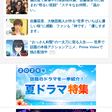
脳出血で療養中の清原翔32歳、佐藤栞里らに囲
まれ“明るい笑顔”「ステキなお仲間」「温か
い」
佐藤栞里、大物芸能人が作る“世界でいちばん優
しい味”に感動 ファンも「神です」「優しすぎ
ます」
“おっさん剣聖”の一太刀に宿る人生―― 世界で
話題の本格アクションアニメ、Prime Videoで
独占配信中
P R