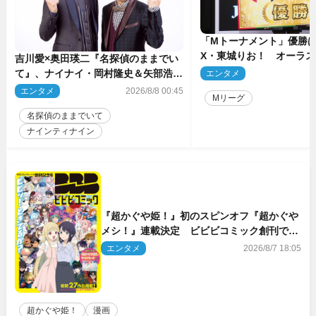
「Mトーナメント」優勝はB
X・東城りお！ オーラ
吉川愛×奥田瑛二『名探偵のままでい
後は自ら和了って幕引き
て』、ナイナイ・岡村隆史＆矢部浩之
エンタメ
2
のゲスト出演が決定！
エンタメ
2026/8/8 00:45
Mリーグ
名探偵のままでいて
ナインティナイン
『超かぐや姫！』初のスピンオフ『超かぐや
メシ！』連載決定 ビビビコミック創刊で31
作品一挙公開
エンタメ
2026/8/7 18:05
超かぐや姫！
漫画