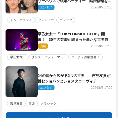
リーハウスで結婚パーティー 結婚指輪を身
に着けたトムも初キャッチ
エンタメ
2026/8/7 17:00
トム・ホランド
ゼンデイヤ
ゴシップ
早乙女太一『TOKYO INSIDE CLUB』開
幕！ 30年の芸歴が詰まった新たな世界観
演劇
2026/8/7 17:00
早乙女太一
ダンス・パフォーマン...
ローチケ演劇宣言！
24の調から広がる2つの世界――吉見友貴が
挑むショパンとショスタコーヴィチ
エンタメ
2026/8/7 17:00
吉見友貴
音楽
クラシック