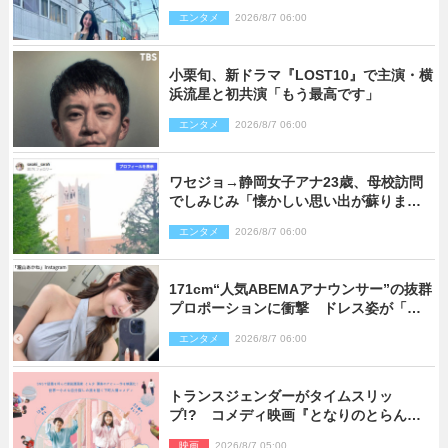
響
エンタメ
2026/8/7 06:00
小栗旬、新ドラマ『LOST10』で主演・横
浜流星と初共演「もう最高です」
エンタメ
2026/8/7 06:00
ワセジョ→静岡女子アナ23歳、母校訪問
でしみじみ「懐かしい思い出が蘇りまし
た」
エンタメ
2026/8/7 06:00
171cm“人気ABEMAアナウンサー”の抜群
プロポーションに衝撃 ドレス姿が「美
しい」「品がありすぎる」
エンタメ
2026/8/7 06:00
トランスジェンダーがタイムスリッ
プ!? コメディ映画『となりのとらんす
少女ちゃん』11.7公開決定
映画
2026/8/7 05:00