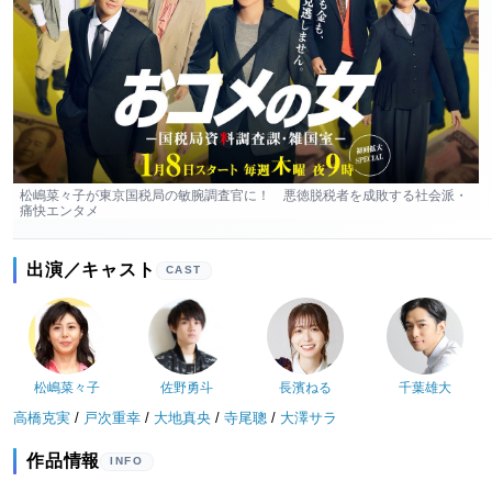
松嶋菜々子が東京国税局の敏腕調査官に！ 悪徳脱税者を成敗する社会派・
痛快エンタメ
出演／キャスト
CAST
松嶋菜々子
佐野勇斗
長濱ねる
千葉雄大
高橋克実
/
戸次重幸
/
大地真央
/
寺尾聰
/
大澤サラ
作品情報
INFO