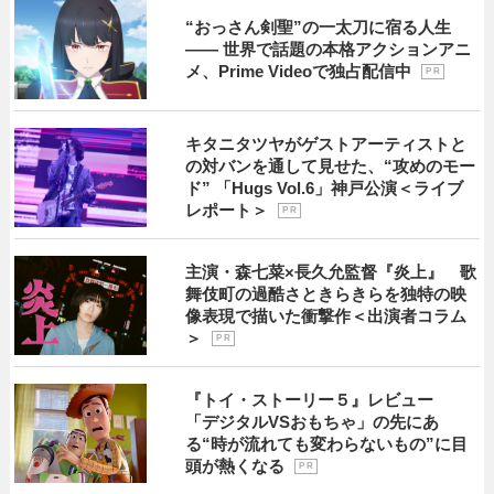
“おっさん剣聖”の一太刀に宿る人生
―― 世界で話題の本格アクションアニ
メ、Prime Videoで独占配信中
P R
キタニタツヤがゲストアーティストと
の対バンを通して見せた、“攻めのモー
ド” 「Hugs Vol.6」神戸公演＜ライブ
レポート＞
P R
主演・森七菜×長久允監督『炎上』 歌
舞伎町の過酷さときらきらを独特の映
像表現で描いた衝撃作＜出演者コラム
＞
P R
『トイ・ストーリー５』レビュー
「デジタルVSおもちゃ」の先にあ
る“時が流れても変わらないもの”に目
頭が熱くなる
P R