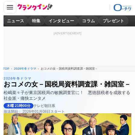
ニュース
特集
インタビュー
コラム
プレゼント
[ADVERTISEMENT]
TOP
2026年冬ドラマ
おコメの女－国税局資料調査課・雑国室－
2026年冬ドラマ
おコメの女－国税局資料調査課・雑国室－
松嶋菜々子が東京国税局の敏腕調査官に！ 悪徳脱税者を成敗する
社会派・痛快エンタメ
木曜 21時00分
テレビ朝日系
放送開始： 2026年01月08日スタート