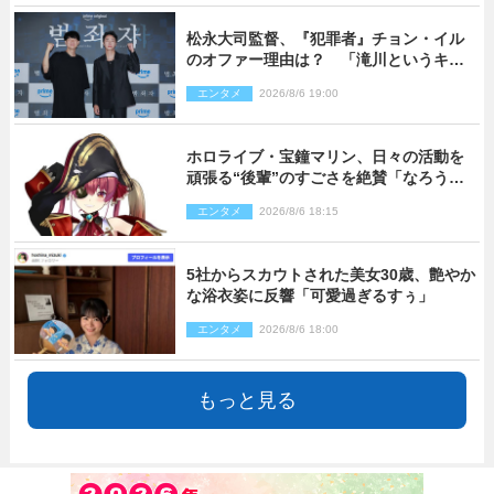
松永大司監督、『犯罪者』チョン・イル
のオファー理由は？ 「滝川というキャ
ラクターに出会えたことは本当に運が良
エンタメ
2026/8/6 19:00
かった」
ホロライブ・宝鐘マリン、日々の活動を
頑張る“後輩”のすごさを絶賛「なろう系
主人公まである」
エンタメ
2026/8/6 18:15
5社からスカウトされた美女30歳、艶やか
な浴衣姿に反響「可愛過ぎるすぅ」
エンタメ
2026/8/6 18:00
もっと見る