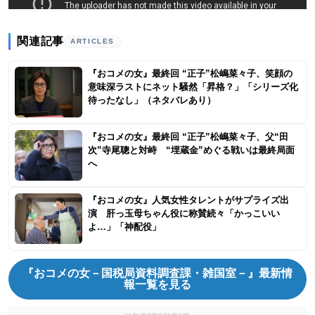
関連記事
ARTICLES
『おコメの女』最終回 “正子”松嶋菜々子、笑顔の
意味深ラストにネット騒然「昇格？」「シリーズ化
待ったなし」（ネタバレあり）
『おコメの女』最終回 “正子”松嶋菜々子、父“田
次”寺尾聰と対峙 “埋蔵金”めぐる戦いは最終局面
へ
『おコメの女』人気女性タレントがサプライズ出
演 肝っ玉母ちゃん役に称賛続々「かっこいい
よ…」「神配役」
『おコメの女－国税局資料調査課・雑国室－』最新情
報一覧を見る