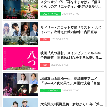
スタジオジブリ『耳をすませば』『借り
ぐらしのアリエッティ』4Kデジタルリマ
スターでIMAX上映決定！
アニメ･ゲーム
2026/8/7 07:00
リドリー・スコット監督『ラスト・サバ
イバー』吹替えに武内駿輔・内田直哉・
種崎敦美・井上和彦ら豪華声優陣が集
映画
2026/8/7 07:00
結！
映画『八つ墓村』メインビジュアル＆本
予告解禁 主題歌はB’z松本孝弘率いる
TMG「DOOM」に決定
映画
2026/8/7 07:00
堀田真由＆高橋一生、長編劇場アニメ
『ghost／夜の果て』声優に決定「言葉に
はできない沢山の感情を思い出しまし
アニメ･ゲーム
2026/8/7 07:00
た」
大高洋夫×長野里美 解散から15年「第三