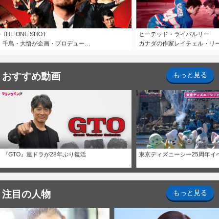
THE ONE SHOT
ヒーテッド・ライバルリー
千鳥・大悟が企画・プロデュー…
カナダの作家レイチェル・リ
おすすめ動画
もっと見る
『GTO』連ドラが28年ぶり復活
東京ディズニーシー25周年イ
注目の人物
もっと見る