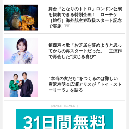
舞台『となりのトトロ』ロンドン公演
を観劇できる特別企画！ ローチケ
［旅行］海外航空券取扱スタート記念
で実施
P R
鎮西寿々歌「お芝居を辞めようと思っ
てからの再スタートだった」 主演作
で再会した“演じる喜び”
“本当の友だち”をつくるのは難しい
唐沢寿明＆広瀬アリスが『トイ・スト
ーリー５』を語る
[ADVERTISEMENT]