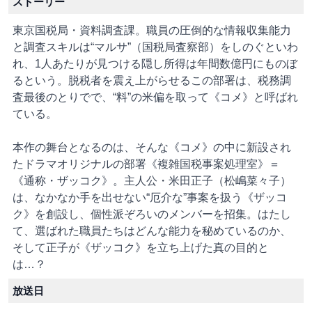
ストーリー
東京国税局・資料調査課。職員の圧倒的な情報収集能力
と調査スキルは“マルサ”（国税局査察部）をしのぐといわ
れ、1人あたりが見つける隠し所得は年間数億円にものぼ
るという。脱税者を震え上がらせるこの部署は、税務調
査最後のとりでで、“料”の米偏を取って《コメ》と呼ばれ
ている。
本作の舞台となるのは、そんな《コメ》の中に新設され
たドラマオリジナルの部署《複雑国税事案処理室》＝
《通称・ザッコク》。主人公・米田正子（松嶋菜々子）
は、なかなか手を出せない“厄介な”事案を扱う《ザッコ
ク》を創設し、個性派ぞろいのメンバーを招集。はたし
て、選ばれた職員たちはどんな能力を秘めているのか、
そして正子が《ザッコク》を立ち上げた真の目的と
は…？
放送日