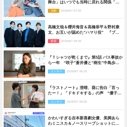
舞台」はいつでも当時に戻れる関係「や
っぱり他の方たちとは違います」
演劇
2026/8/7 07:00
高橋文哉＆櫻井海音＆高橋恭平＆野村康
太、お互いが認めた“ハマり役” 『ブル
ーロック』で築いた最高のチームワーク
映画
2026/8/7 06:30
『Ｔシャツが乾くまで』第5話 バス事故か
ら一年 “咲子”蒼井優と“樹生”中島歩は
心を許しあえる関係に
エンタメ
2026/8/7 06:30
『ラストノート』澄晴、葵に告白「言っ
たー！」「ドキドキする」の声 “優子劇
場”も話題
エンタメ
2026/8/7 06:00
かわいすぎる吉本新喜劇女優、美脚あら
わミニスカ＆ノースリーブショットに反