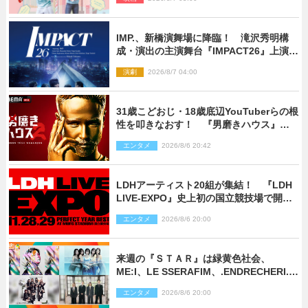
IMP.、新橋演舞場に降臨！ 滝沢秀明構
成・演出の主演舞台『IMPACT26』上演決
定
演劇
2026/8/7 04:00
31歳こどおじ・18歳底辺YouTuberらの根
性を叩きなおす！ 『男磨きハウス』第2
弾コーチ陣発表
エンタメ
2026/8/6 20:42
LDHアーティスト20組が集結！ 『LDH
LIVE‐EXPO』史上初の国立競技場で開催
決定
エンタメ
2026/8/6 20:00
来週の『ＳＴＡＲ』は緑黄色社会、
ME:I、LE SSERAFIM、.ENDRECHERI.が
話題曲をパフォーマンス！
エンタメ
2026/8/6 20:00