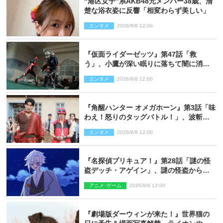
“港区女子”系AKB48元メンバー38歳、清
楚な浴衣姿に反響「相変わらず美しい」
エンタメ
2026/8/8 12:00
『仮面ライダーゼッツ』第47話「救
う」、小鷹が深い眠りに落ちて闇に消え
る…？
エンタメ
2026/8/8 12:00
『角醒ハンター オメガホーン』第3話「味
わえ！怒りのタッグバトル！」、波斬の
ギリコがハンターバトルを挑んできた！
エンタメ
2026/8/8 12:00
『名探偵プリキュア！』第28話「謎の怪
盗デッチ・アゲイン」、謎の怪盗から不
思議な予告状が届く
アニメ･ゲーム
2026/8/8 12:00
『劇場版ダーウィンが来た！』世界猫の