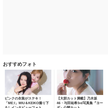
おすすめフォト
ピンクの衣装がステキ！
【大胆カット満載】乃木坂
「ME:I」MIU＆KEIKO撮り下
46・与田祐希3rd写真集『ヨー
ろしインタビューフォト
ダ』公開カット