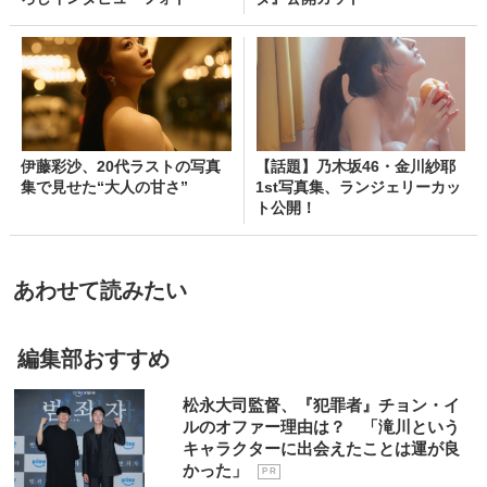
伊藤彩沙、20代ラストの写真
【話題】乃木坂46・金川紗耶
集で見せた“大人の甘さ”
1st写真集、ランジェリーカッ
ト公開！
あわせて読みたい
編集部おすすめ
松永大司監督、『犯罪者』チョン・イ
ルのオファー理由は？ 「滝川という
キャラクターに出会えたことは運が良
かった」
P R