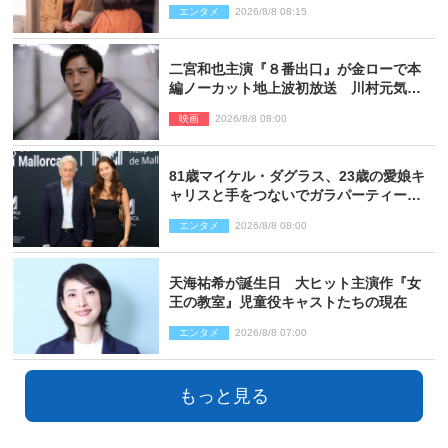
エンタメ
2026/8/8 08:15
二宮和也主演『８番出口』が金ローで本
編ノーカット地上波初放送 川村元気監
督＆二宮コメント到着
映画
2026/8/8 08:00
81歳マイケル・ダグラス、23歳の愛娘キ
ャリスと手をつないでガラパーティーに
来場
エンタメ
2026/8/8 08:00
天海祐希が誕生日 大ヒット主演作『女
王の教室』児童役キャストたちの現在
エンタメ
2026/8/8 07:00
もっと見る