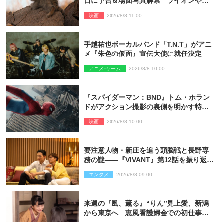
日に予告＆場面写真解禁 ライオンやマ
ヌルネコの赤ちゃんが大集合
映画
2026/8/8 11:00
手越祐也ボーカルバンド「T.N.T」がアニ
メ『朱色の仮面』宣伝大使に就任決定
アニメ･ゲーム
2026/8/8 10:00
『スパイダーマン：BND』トム・ホラン
ドがアクション撮影の裏側を明かす特別
映像解禁
映画
2026/8/8 10:00
要注意人物・新庄を追う頭脳戦と長野専
務の謎――『VIVANT』第12話を振り返
る！
エンタメ
2026/8/8 09:00
来週の『風、薫る』“りん”見上愛、新潟
から東京へ 恵風看護婦会での初仕事に
向かう