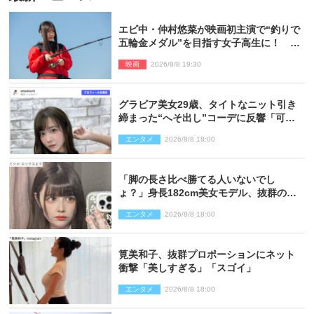
エビ中・仲村悠菜が映画初主演で“釣りで
五輪金メダル”を目指す女子高生に！ 映
画『つりこまち』今秋公開
映画
2026/8/8 19:30
グラビア美女29歳、タイトなニット引き
締まった“へそ出し”コーデに反響「可愛
い過ぎる」
エンタメ
2026/8/8 18:00
「脚の長さ比べ勝てる人いないでし
ょ？」身長182cm美女モデル、抜群のプ
ロポーションにネット衝撃
エンタメ
2026/8/8 18:00
筧美和子、抜群プロポーションにネット
衝撃「美しすぎる」「スゴイ」
エンタメ
2026/8/8 18:00