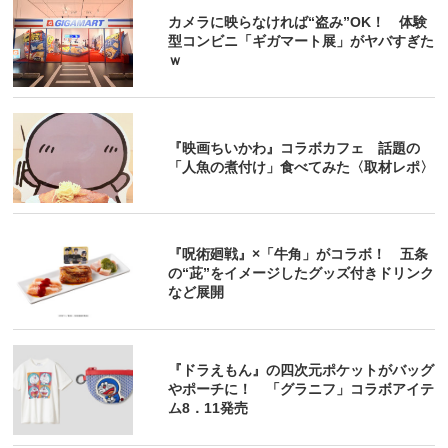
カメラに映らなければ“盗み”OK！ 体験
型コンビニ「ギガマート展」がヤバすぎた
ｗ
『映画ちいかわ』コラボカフェ 話題の
「人魚の煮付け」食べてみた〈取材レポ〉
『呪術廻戦』×「牛角」がコラボ！ 五条
の“茈”をイメージしたグッズ付きドリンク
など展開
『ドラえもん』の四次元ポケットがバッグ
やポーチに！ 「グラニフ」コラボアイテ
ム8．11発売