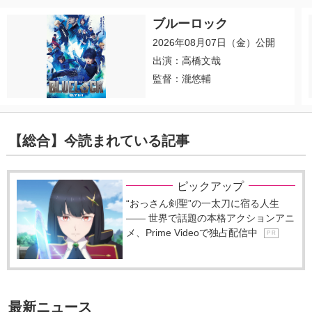
ブルーロック
2026年08月07日（金）公開
出演：高橋文哉
監督：瀧悠輔
【総合】今読まれている記事
ピックアップ
“おっさん剣聖”の一太刀に宿る人生
―― 世界で話題の本格アクションアニ
メ、Prime Videoで独占配信中
P R
最新ニュース