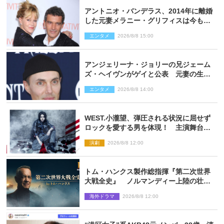
アントニオ・バンデラス、2014年に離婚
した元妻メラニー・グリフィスは今も
「親友の一人」
エンタメ
2026/8/8 15:00
アンジェリーナ・ジョリーの兄ジェーム
ズ・ヘイヴンがゲイと公表 元妻の生配
信で明らかに
エンタメ
2026/8/8 14:00
WEST.小瀧望、弾圧される状況に屈せず
ロックを愛する男を体現！ 主演舞台
『ロックンロール』ビジュアル解禁
演劇
2026/8/8 12:00
トム・ハンクス製作総指揮『第二次世界
大戦全史』 ノルマンディー上陸の壮絶
な戦場を収めた特別映像解禁
海外ドラマ
2026/8/8 12:00