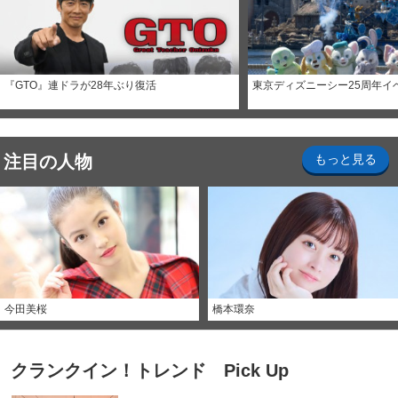
『GTO』連ドラが28年ぶり復活
東京ディズニーシー25周年イ
注目の人物
もっと見る
今田美桜
橋本環奈
クランクイン！トレンド Pick Up