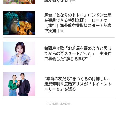
頭が熱くなる
P R
舞台『となりのトトロ』ロンドン公演
を観劇できる特別企画！ ローチケ
［旅行］海外航空券取扱スタート記念
で実施
P R
鎮西寿々歌「お芝居を辞めようと思っ
てからの再スタートだった」 主演作
で再会した“演じる喜び”
“本当の友だち”をつくるのは難しい
唐沢寿明＆広瀬アリスが『トイ・スト
ーリー５』を語る
[ADVERTISEMENT]