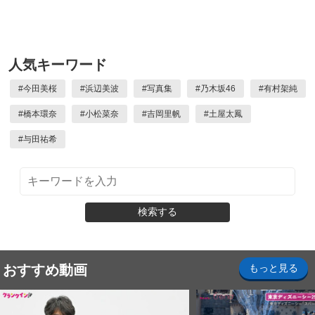
人気キーワード
#
今田美桜
#
浜辺美波
#
写真集
#
乃木坂46
#
有村架純
#
橋本環奈
#
小松菜奈
#
吉岡里帆
#
土屋太鳳
#
与田祐希
検索する
おすすめ動画
もっと見る