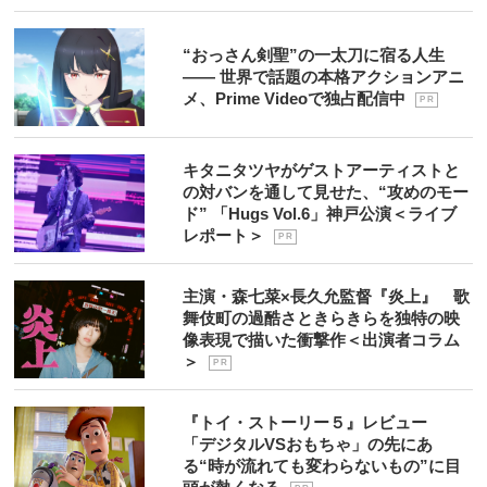
“おっさん剣聖”の一太刀に宿る人生
―― 世界で話題の本格アクションアニ
メ、Prime Videoで独占配信中
P R
キタニタツヤがゲストアーティストと
の対バンを通して見せた、“攻めのモー
ド” 「Hugs Vol.6」神戸公演＜ライブ
レポート＞
P R
主演・森七菜×長久允監督『炎上』 歌
舞伎町の過酷さときらきらを独特の映
像表現で描いた衝撃作＜出演者コラム
＞
P R
『トイ・ストーリー５』レビュー
「デジタルVSおもちゃ」の先にあ
る“時が流れても変わらないもの”に目