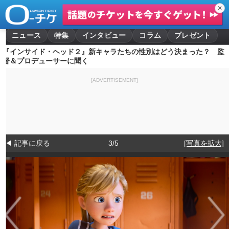
✕
ニュース
特集
インタビュー
コラム
プレゼント
『インサイド・ヘッド２』新キャラたちの性別はどう決まった？ 監
督＆プロデューサーに聞く
[ADVERTISEMENT]
◀ 記事に戻る
3/5
[写真を拡大]