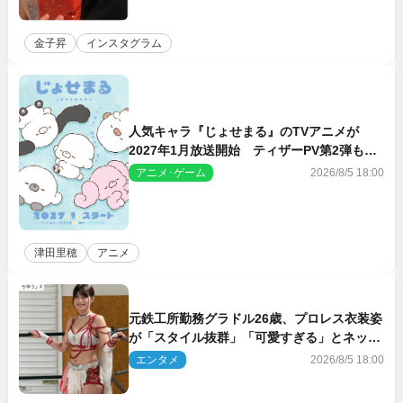
金子昇
インスタグラム
人気キャラ『じょせまる』のTVアニメが
2027年1月放送開始 ティザーPV第2弾も解
禁に
アニメ･ゲーム
2026/8/5 18:00
津田里穂
アニメ
元鉄工所勤務グラドル26歳、プロレス衣装姿
が「スタイル抜群」「可愛すぎる」とネット
衝撃
エンタメ
2026/8/5 18:00