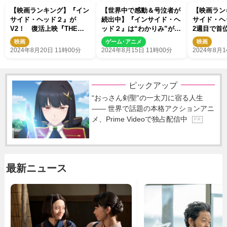
【映画ランキング】『イン
【世界中で感動＆号泣者が
【映画ラン
サイド・ヘッド２』が
続出中】『インサイド・ヘ
サイド・ヘ
V2！ 復活上映『THE
ッド２』は“わかりみ”が深
2週目で首
FIRST SLAM DUNK』が再
すぎる！ 自分自身を包み
ヨンしんち
映画
ゲーム･アニメ
映画
ランクイン！
込んでくれる“特別な映画
位スタート
2024年8月20日 11時00分
2024年8月15日 11時00分
2024年8月1
体験”に
ピックアップ
“おっさん剣聖”の一太刀に宿る人生
―― 世界で話題の本格アクションアニ
メ、Prime Videoで独占配信中
P R
最新ニュース