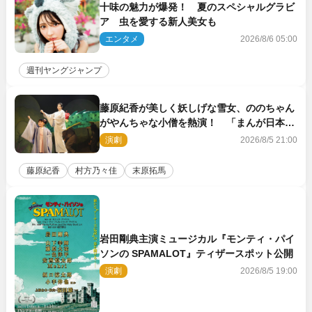
十味の魅力が爆発！ 夏のスペシャルグラビ
ア 虫を愛する新人美女も
エンタメ
2026/8/6 05:00
週刊ヤングジャンプ
藤原紀香が美しく妖しげな雪女、ののちゃん
がやんちゃな小僧を熱演！ 「まんが日本昔
ばなし」劇場開幕
演劇
2026/8/5 21:00
藤原紀香
村方乃々佳
末原拓馬
岩田剛典主演ミュージカル『モンティ・パイ
ソンの SPAMALOT』ティザースポット公開
演劇
2026/8/5 19:00