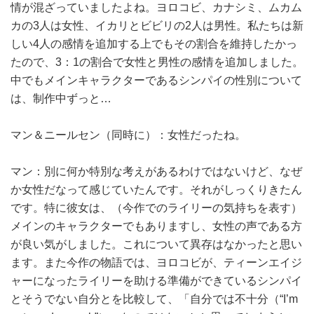
情が混ざっていましたよね。ヨロコビ、カナシミ、ムカム
カの3人は女性、イカリとビビリの2人は男性。私たちは新
しい4人の感情を追加する上でもその割合を維持したかっ
たので、3：1の割合で女性と男性の感情を追加しました。
中でもメインキャラクターであるシンパイの性別について
は、制作中ずっと…
マン＆ニールセン（同時に）：女性だったね。
マン：別に何か特別な考えがあるわけではないけど、なぜ
か女性だなって感じていたんです。それがしっくりきたん
です。特に彼女は、（今作でのライリーの気持ちを表す）
メインのキャラクターでもありますし、女性の声である方
が良い気がしました。これについて異存はなかったと思い
ます。また今作の物語では、ヨロコビが、ティーンエイジ
ャーになったライリーを助ける準備ができているシンパイ
とそうでない自分とを比較して、「自分では不十分（“I’m