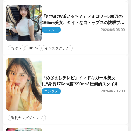
「むちむち派いる〜？」フォロワー500万の
165cm美女、タイトな白トップスの抜群プロ
ポーションにネット衝撃
エンタメ
2026/8/6 06:00
ちゆう
TikTok
インスタグラム
「めざましテレビ」イマドキガール美女
に“身長176cm股下90cm”圧倒的スタイルの
美女も ヤンジャン最新号
エンタメ
2026/8/6 05:00
週刊ヤングジャンプ