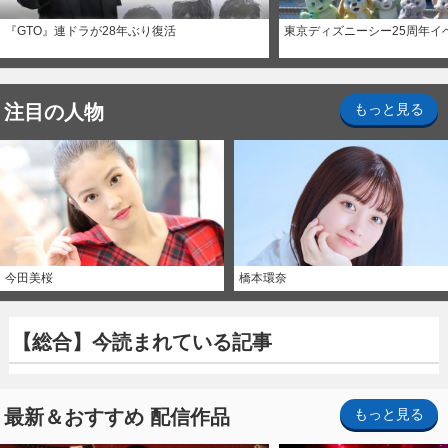
『GTO』連ドラが28年ぶり復活
東京ディズニーシー25周年イ
注目の人物
もっと見る
今田美桜
橋本環奈
【総合】今読まれている記事
最新＆おすすめ 配信作品
もっと見る