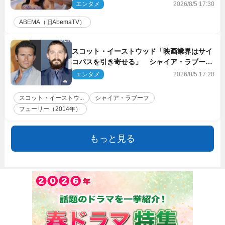
エンタメ
2026/8/5 17:30
ABEMA（旧AbemaTV）
スコット・イーストウッド「映画業界はサイ
コパスを引き寄せる」 シャイア・ラブーフ
との過去作でのトラブルを振り返る
エンタメ
2026/8/5 17:20
スコット・イーストウ...
シャイア・ラブーフ
フューリー（2014年）
もっと見る