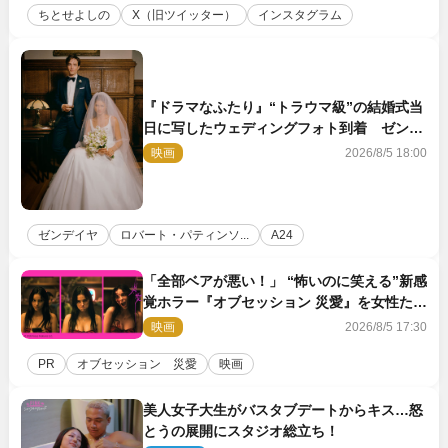
ちとせよしの
X（旧ツイッター）
インスタグラム
『ドラマなふたり』“トラウマ級”の結婚式当
日に写したウェディングフォト到着 ゼンデ
イヤ×ロバート・パティンソンのインタビュ
映画
2026/8/5 18:00
ー映像も
ゼンデイヤ
ロバート・パティンソ...
A24
「全部ベアが悪い！」 “怖いのに笑える”新感
覚ホラー『オブセッション 災愛』を女性たち
が本音で語る＜座談会＞
映画
2026/8/5 17:30
PR
オブセッション 災愛
映画
美人女子大生がバスタブデートからキス…怒
とうの展開にスタジオ総立ち！