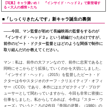
【写真】キャラ濃いめ！ 『インサイド・ヘッド２』で新登場す
る＜大人の感情＞たち
■「しっくりきたんです」新キャラ誕生の裏側
――今回、マン監督が初めて長編映画の監督をするのが
『インサイド・ヘッド２』という続編だったわけですが、
前作のピート・ドクター監督とはどのような関係で制作に
取り組んだのか教えてください。
マン：私は、前作の大ファンなので、前作に忠実であると
同時にそこからどう拡張していくのかを大切にしました。
『インサイド・ヘッド』（2015）を監督したピート・ド
クターは今やスタジオのチーフ・クリエイティブ・オフィ
サー（CCO）であり、本作にはエグゼクティブ・プロデ
ューサーとして関わっていますから、今回も非常に密接に
仕事をしました。私からしてみれば、今作は『スター・ウ
ォーズ』でいうところの2作目『帝国の逆襲』（1980）の