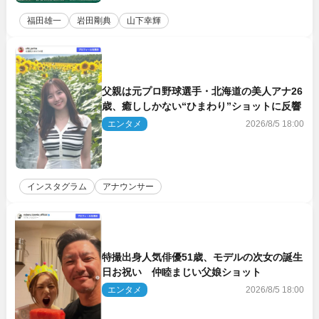
福田雄一
岩田剛典
山下幸輝
父親は元プロ野球選手・北海道の美人アナ26
歳、癒ししかない“ひまわり”ショットに反響
エンタメ
2026/8/5 18:00
インスタグラム
アナウンサー
特撮出身人気俳優51歳、モデルの次女の誕生
日お祝い 仲睦まじい父娘ショット
エンタメ
2026/8/5 18:00