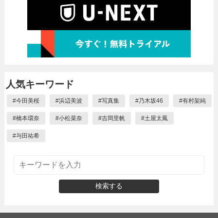
人気キーワード
#
今田美桜
#
浜辺美波
#
写真集
#
乃木坂46
#
有村架純
#
橋本環奈
#
小松菜奈
#
吉岡里帆
#
土屋太鳳
#
与田祐希
検索する