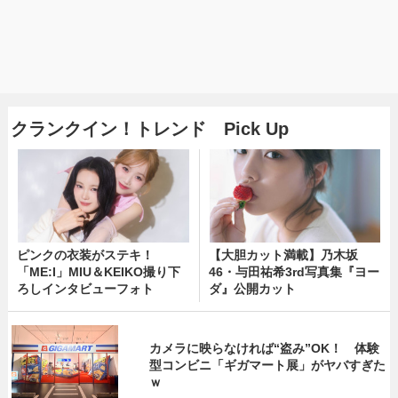
クランクイン！トレンド Pick Up
ピンクの衣装がステキ！
【大胆カット満載】乃木坂
「ME:I」MIU＆KEIKO撮り下
46・与田祐希3rd写真集『ヨー
ろしインタビューフォト
ダ』公開カット
カメラに映らなければ“盗み”OK！ 体験
型コンビニ「ギガマート展」がヤバすぎた
ｗ