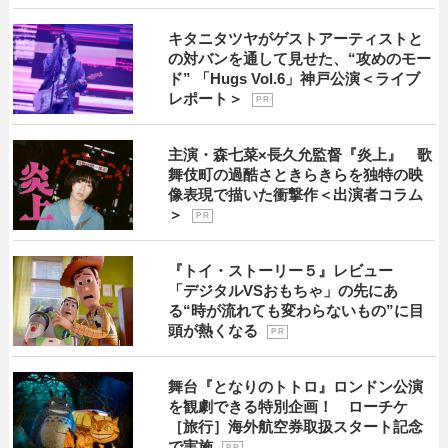
キタニタツヤがゲストアーティストと
の対バンを通して見せた、“攻めのモー
ド” 「Hugs Vol.6」神戸公演＜ライブ
レポート＞
P R
主演・森七菜×長久允監督『炎上』 歌
舞伎町の過酷さときらきらを独特の映
像表現で描いた衝撃作＜出演者コラム
＞
P R
『トイ・ストーリー５』レビュー
「デジタルVSおもちゃ」の先にあ
る“時が流れても変わらないもの”に目
頭が熱くなる
P R
舞台『となりのトトロ』ロンドン公演
を観劇できる特別企画！ ローチケ
［旅行］海外航空券取扱スタート記念
で実施
P R