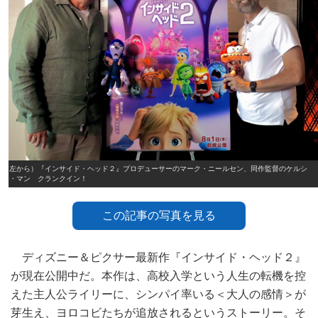
（左から）『インサイド・ヘッド２』プロデューサーのマーク・ニールセン、同作監督のケルシ
ー・マン クランクイン！
この記事の写真を見る
ディズニー＆ピクサー最新作『インサイド・ヘッド２』
が現在公開中だ。本作は、高校入学という人生の転機を控
えた主人公ライリーに、シンパイ率いる＜大人の感情＞が
芽生え、ヨロコビたちが追放されるというストーリー。そ