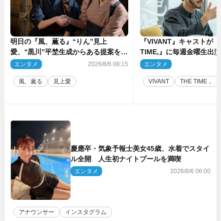
明日の『風、薫る』“りん”見上
『VIVANT』キャストが『
愛、“黒川”平埜生成からある提案を受
TIME,』に毎週金曜生出
ける
リ役・山中崇
エンタメ
2026/8/6 08:15
エンタメ
2
風、薫る
見上愛
VIVANT
THE TIME，
慶應卒・気象予報士美女45歳、水着でスタイ
ル全開 人生初ナイトプールを満喫
エンタメ
2026/8/6 06:00
アナウンサー
インスタグラム