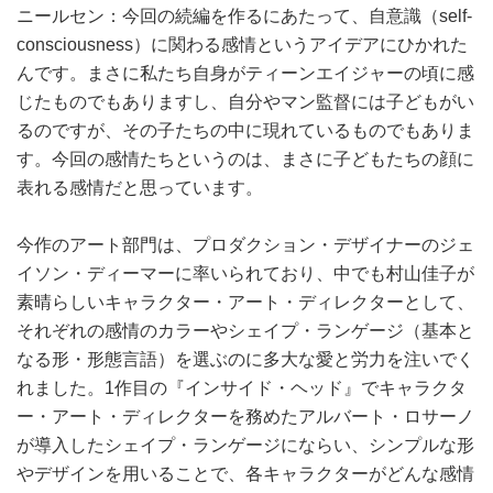
ニールセン：今回の続編を作るにあたって、自意識（self-
consciousness）に関わる感情というアイデアにひかれた
んです。まさに私たち自身がティーンエイジャーの頃に感
じたものでもありますし、自分やマン監督には子どもがい
るのですが、その子たちの中に現れているものでもありま
す。今回の感情たちというのは、まさに子どもたちの顔に
表れる感情だと思っています。
今作のアート部門は、プロダクション・デザイナーのジェ
イソン・ディーマーに率いられており、中でも村山佳子が
素晴らしいキャラクター・アート・ディレクターとして、
それぞれの感情のカラーやシェイプ・ランゲージ（基本と
なる形・形態言語）を選ぶのに多大な愛と労力を注いでく
れました。1作目の『インサイド・ヘッド』でキャラクタ
ー・アート・ディレクターを務めたアルバート・ロサーノ
が導入したシェイプ・ランゲージにならい、シンプルな形
やデザインを用いることで、各キャラクターがどんな感情