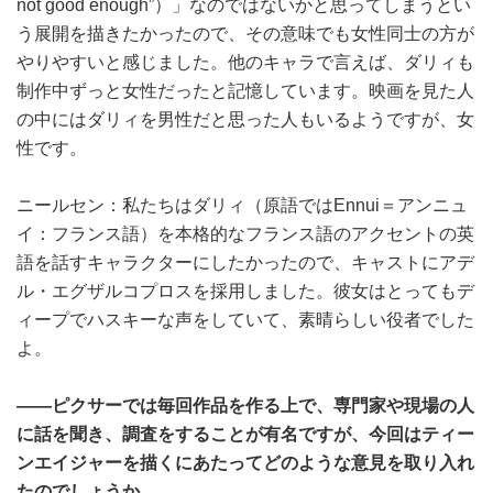
not good enough”）」なのではないかと思ってしまうとい
う展開を描きたかったので、その意味でも女性同士の方が
やりやすいと感じました。他のキャラで言えば、ダリィも
制作中ずっと女性だったと記憶しています。映画を見た人
の中にはダリィを男性だと思った人もいるようですが、女
性です。
ニールセン：私たちはダリィ（原語ではEnnui＝アンニュ
イ：フランス語）を本格的なフランス語のアクセントの英
語を話すキャラクターにしたかったので、キャストにアデ
ル・エグザルコプロスを採用しました。彼女はとってもデ
ィープでハスキーな声をしていて、素晴らしい役者でした
よ。
――ピクサーでは毎回作品を作る上で、専門家や現場の人
に話を聞き、調査をすることが有名ですが、今回はティー
ンエイジャーを描くにあたってどのような意見を取り入れ
たのでしょうか。