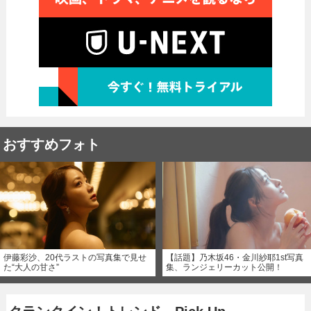
おすすめフォト
伊藤彩沙、20代ラストの写真集で見せ
【話題】乃木坂46・金川紗耶1st写真
た“大人の甘さ”
集、ランジェリーカット公開！