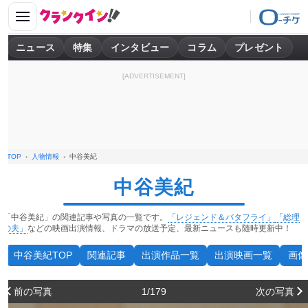
ニュース
特集
インタビュー
コラム
プレゼント
[ADVERTISEMENT]
TOP
人物情報
中谷美紀
中谷美紀
「中谷美紀」の関連記事や写真の一覧です。
「レジェンド＆バタフライ」
「総理
の夫」
などの映画出演情報、ドラマの放送予定、最新ニュースも随時更新中！
中谷美紀TOP
関連記事
出演作品一覧
出演映画一覧
画像
前の写真
1/179
次の写真