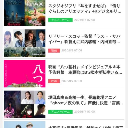
スタジオジブリ『耳をすませば』『借り
ぐらしのアリエッティ』4Kデジタルリマ
スターでIMAX上映決定！
アニメ･ゲーム
2026/8/7 07:00
リドリー・スコット監督『ラスト・サバ
イバー』吹替えに武内駿輔・内田直哉・
種崎敦美・井上和彦ら豪華声優陣が集
映画
2026/8/7 07:00
結！
映画『八つ墓村』メインビジュアル＆本
予告解禁 主題歌はB’z松本孝弘率いる
TMG「DOOM」に決定
映画
2026/8/7 07:00
堀田真由＆高橋一生、長編劇場アニメ
『ghost／夜の果て』声優に決定「言葉に
はできない沢山の感情を思い出しまし
アニメ･ゲーム
2026/8/7 07:00
た」