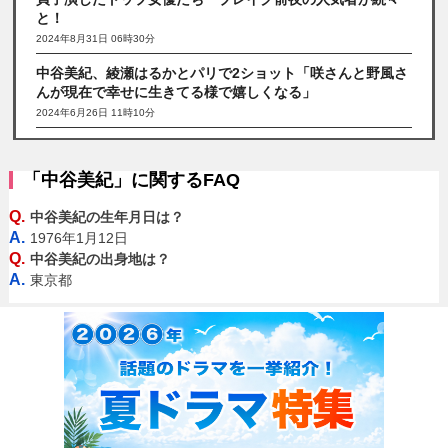
と！
2024年8月31日 06時30分
中谷美紀、綾瀬はるかとパリで2ショット「咲さんと野風さ
んが現在で幸せに生きてる様で嬉しくなる」
2024年6月26日 11時10分
「中谷美紀」に関するFAQ
Q.
中谷美紀の生年月日は？
A.
1976年1月12日
Q.
中谷美紀の出身地は？
A.
東京都