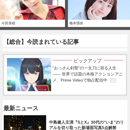
今田美桜
橋本環奈
【総合】今読まれている記事
ピックアップ
“おっさん剣聖”の一太刀に宿る人生
―― 世界で話題の本格アクションアニ
メ、Prime Videoで独占配信中
P R
最新ニュース
中島健人主演『SとX』30代の“いま”のリ
アルを切り取った新場面写真5点解禁