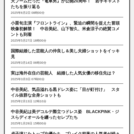
大ブームだった『電車男』が公開20周年！ 若手キャスト
たちを振り返る
2025年6月2日 08時00分
小栗旬主演『フロントライン』、緊迫の瞬間を捉えた冒頭
映像初解禁！ 中谷美紀、山下智久、米倉涼子の絶賛コメ
ントも到着
2025年5月27日 18時00分
国際結婚した芸能人の仲良し＆美し夫婦ショットをイッキ
見
2025年3月14日 06時30分
実は海外在住の芸能人 結婚した人気女優の移住先は？
2025年3月3日 07時00分
中谷美紀、気品溢れる黒ドレス姿に「目が釘付け」 スタ
イル抜群な全身ショットも
2025年2月13日 12時10分
中谷美紀は美デコルテ際立つドレス姿 BLACKPINK・ジ
スらディオールを纏ったセレブたち
2025年1月29日 15時00分
貞子演じたトップ女優たち ブレイク前夜の人気者が続々