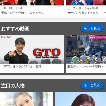
THE ONE SHOT
ヒーテッド・ライバルリー
千鳥・大悟が企画・プロデュー…
カナダの作家レイチェル・リ
おすすめ動画
もっと見る
『GTO』連ドラが28年ぶり復活
東京ディズニーシー25周年イ
注目の人物
もっと見る