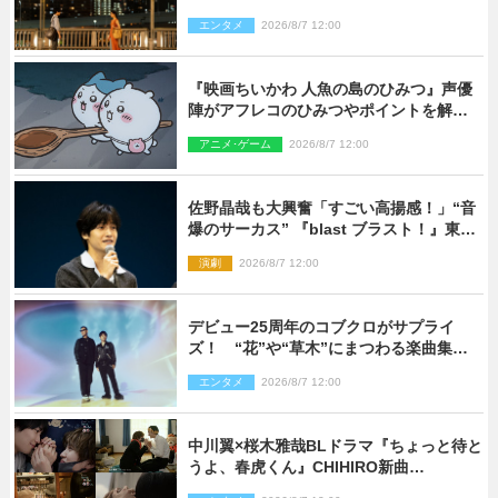
エンタメ
2026/8/7 12:00
『映画ちいかわ 人魚の島のひみつ』声優
陣がアフレコのひみつやポイントを解
説！ 新カットも到着
アニメ･ゲーム
2026/8/7 12:00
佐野晶哉も大興奮「すごい高揚感！」“音
爆のサーカス” 『blast ブラスト！』東京
公演が開幕！
演劇
2026/8/7 12:00
デビュー25周年のコブクロがサプライ
ズ！ “花”や“草木”にまつわる楽曲集め
た新コンセプトアルバムを“花の日”に配
エンタメ
2026/8/7 12:00
信リリース
中川翼×桜木雅哉BLドラマ『ちょっと待と
うよ、春虎くん』CHIHIRO新曲
「Honeyy」がED主題歌に決定！