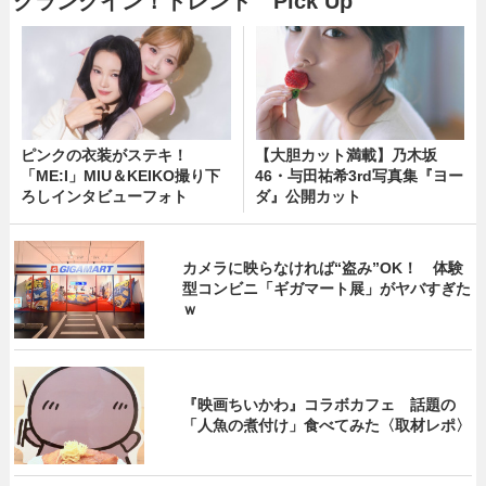
クランクイン！トレンド Pick Up
ピンクの衣装がステキ！
【大胆カット満載】乃木坂
「ME:I」MIU＆KEIKO撮り下
46・与田祐希3rd写真集『ヨー
ろしインタビューフォト
ダ』公開カット
カメラに映らなければ“盗み”OK！ 体験
型コンビニ「ギガマート展」がヤバすぎた
ｗ
『映画ちいかわ』コラボカフェ 話題の
「人魚の煮付け」食べてみた〈取材レポ〉