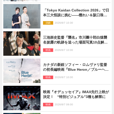
「Tokyo Kaidan Collection 2026」で日
本三大怪談に挑む――檀れい＆阪口珠美
が語る「牡丹灯籠」の新たな魅力
演劇
2026/8/7 10:30
三池崇史監督『襲名』市川團十郎白猿襲
名披露の軌跡を追った場面写真10点解
禁！
映画
2026/8/7 10:00
カナダの新鋭ソフィー・ロムヴァリ監督
の初長編映画『Blue Heron／ブルーヘロ
ン』10.23公開
映画
2026/8/7 10:00
映画『オデュッセイア』IMAX先行上映が
決定！ “特別ビジュアル”3種も解禁に
映画
2026/8/7 09:00