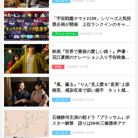
エンタメ
2026/8/7 12:00
「宇宙戦艦ヤマト2199」シリーズ人気投
票企画が開催 上位ランクインのキャラ
クター＆メカは新規描き下ろしイラスト
アニメ･ゲーム
2026/8/7 12:00
を制作
映画『世界で最後の愛しい娘！』声優・
花江夏樹のナレーション入り予告映像解
禁「あふれ出る温かさに涙が止まらな
映画
2026/8/7 12:00
い！」
『風、薫る』“りん”見上愛＆“直美”上坂
樹里、感染収束で固い握手 ネット感動
「このバディは最強」「アツい」
エンタメ
2026/8/7 11:00
石橋静河主演の朝ドラ『ブラッサム』ポ
スター解禁 語りはNHK三條雅幸アナ
エンタメ
2026/8/7 11:00