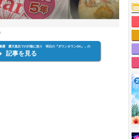
v
を暴露 露天風呂での行動に怒り 明日の『ダウンタウンDX』」の
記事を見る