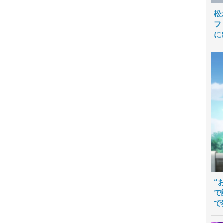
松
フ
に
“
で
で