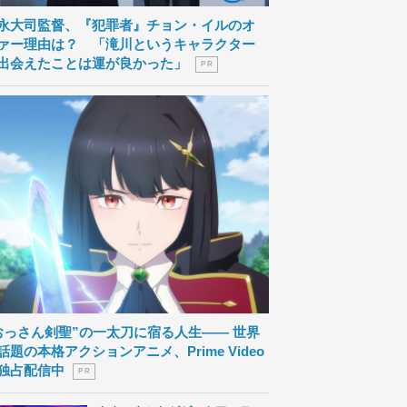
永大司監督、『犯罪者』チョン・イルのオ
ァー理由は？ 「滝川というキャラクター
出会えたことは運が良かった」
P R
おっさん剣聖”の一太刀に宿る人生―― 世界
話題の本格アクションアニメ、Prime Video
独占配信中
P R