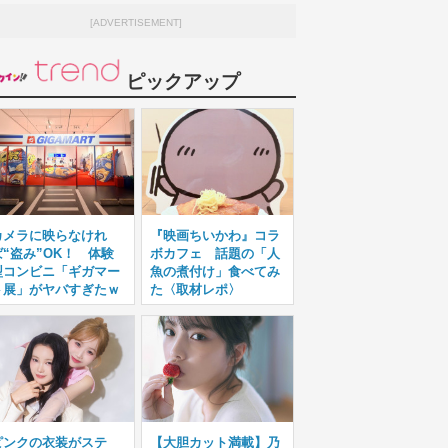
[ADVERTISEMENT]
ピックアップ
カメラに映らなけれ
『映画ちいかわ』コラ
ば“盗み”OK！ 体験
ボカフェ 話題の「人
型コンビニ「ギガマー
魚の煮付け」食べてみ
ト展」がヤバすぎたｗ
た〈取材レポ〉
ピンクの衣装がステ
【大胆カット満載】乃