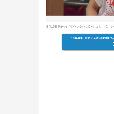
5月19日放送の『ダウンタウンDX』より （C）yt
「加藤綾菜、鈴木奈々の“超潔癖症”