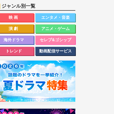
ジャンル別一覧
映画
エンタメ・音楽
演劇
アニメ・ゲーム
海外ドラマ
セレブ&ゴシップ
トレンド
動画配信サービス