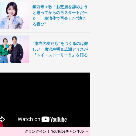
鎮西寿々歌「お芝居を辞めよう
と思ってからの再スタートだっ
た」 主演作で再会した“演じ
る喜び”
“本当の友だち”をつくるのは難
しい 唐沢寿明＆広瀬アリスが
『トイ・ストーリー５』を語る
クランクイン！ YouTubeチャンネル ＞