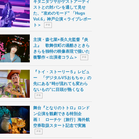
キタニタツヤがゲストアーティ
ストとの対バンを通して見せ
た、“攻めのモード” 「Hugs
Vol.6」神戸公演＜ライブレポー
ト＞
P R
主演・森七菜×長久允監督『炎
上』 歌舞伎町の過酷さときら
きらを独特の映像表現で描いた
衝撃作＜出演者コラム＞
P R
『トイ・ストーリー５』レビュ
ー 「デジタルVSおもちゃ」の
先にある“時が流れても変わら
ないもの”に目頭が熱くなる
P R
舞台『となりのトトロ』ロンド
ン公演を観劇できる特別企
画！ ローチケ［旅行］海外航
空券取扱スタート記念で実施
P R