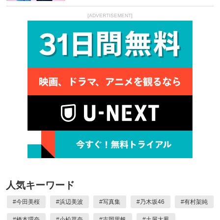
[ADVERTISEMENT]
人気キーワード
#
今田美桜
#
浜辺美波
#
写真集
#
乃木坂46
#
有村架純
#
橋本環奈
#
小松菜奈
#
吉岡里帆
#
土屋太鳳