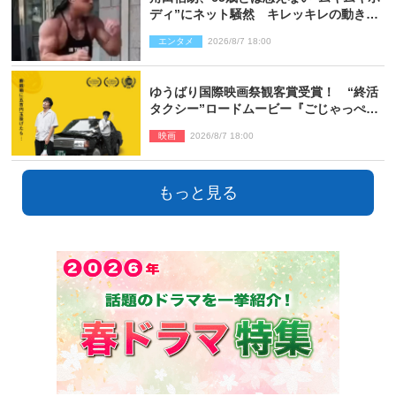
ディ”にネット騒然 キレッキレの動きを
披露
エンタメ
2026/8/7 18:00
ゆうばり国際映画祭観客賞受賞！ “終活
タクシー”ロードムービー『ごじゃっぺタ
クシー』10月公開＆予告解禁
映画
2026/8/7 18:00
もっと見る