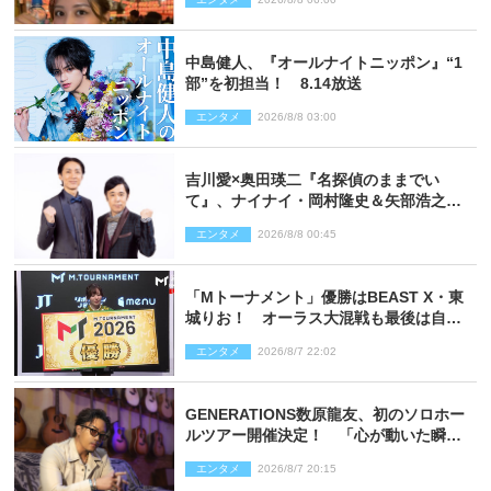
中島健人、『オールナイトニッポン』“1
部”を初担当！ 8.14放送
エンタメ
2026/8/8 03:00
吉川愛×奥田瑛二『名探偵のままでい
て』、ナイナイ・岡村隆史＆矢部浩之の
ゲスト出演が決定！
エンタメ
2026/8/8 00:45
「Mトーナメント」優勝はBEAST X・東
城りお！ オーラス大混戦も最後は自ら
和了って幕引き
エンタメ
2026/8/7 22:02
GENERATIONS数原龍友、初のソロホー
ルツアー開催決定！ 「心が動いた瞬間
を、音に乗せてお届けできれば」
エンタメ
2026/8/7 20:15