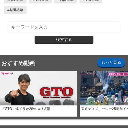
#
与田祐希
検索する
おすすめ動画
もっと見る
『GTO』連ドラが28年ぶり復活
東京ディズニーシー25周年イ