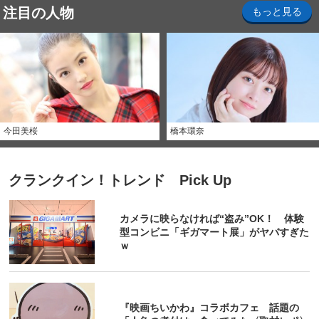
注目の人物
もっと見る
今田美桜
橋本環奈
クランクイン！トレンド Pick Up
カメラに映らなければ“盗み”OK！ 体験
型コンビニ「ギガマート展」がヤバすぎた
ｗ
『映画ちいかわ』コラボカフェ 話題の