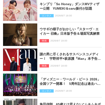
キンプリ「So Honey」ダンスMVティザ
ー公開 YUMEKI＆caru振付が話題
エンタメ
2026/8/7 18:00
ウサギの様子がおかしい『スターヴ・エ
イカー 召喚』日本版予告＆場面写真解禁
映画
2026/8/7 18:00
謎の男に尽くされるサスペンスコメディ
ー！ 宇野祥平×萩原護『Man』本予告＆
新ビジュアル解禁
映画
2026/8/7 18:00
「ディズニー・ワールド・ビート 2026」
全国ツアー開幕！ 5周年記念は過去ハイ
ライト＆クルーズ旅を大満喫！【潜入レ
エンタメ
2026/8/7 18:00
ポート】
角田信朗、65歳とは思えない“ムキムキボ