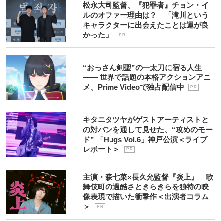
松永大司監督、『犯罪者』チョン・イ
ルのオファー理由は？ 「滝川という
キャラクターに出会えたことは運が良
かった」
P R
“おっさん剣聖”の一太刀に宿る人生
―― 世界で話題の本格アクションアニ
メ、Prime Videoで独占配信中
P R
キタニタツヤがゲストアーティストと
の対バンを通して見せた、“攻めのモー
ド” 「Hugs Vol.6」神戸公演＜ライブ
レポート＞
P R
主演・森七菜×長久允監督『炎上』 歌
舞伎町の過酷さときらきらを独特の映
像表現で描いた衝撃作＜出演者コラム
＞
P R