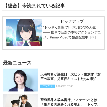
【総合】今読まれている記事
ピックアップ
“おっさん剣聖”の一太刀に宿る人生
―― 世界で話題の本格アクションアニ
メ、Prime Videoで独占配信中
P R
最新ニュース
天海祐希が誕生日 大ヒット主演作『女
王の教室』児童役キャストたちの現在
エンタメ
2026/8/8 07:00
望海風斗＆坂本昌行、“ステージ”とは
「生きる実感をくれる場所」 トップを