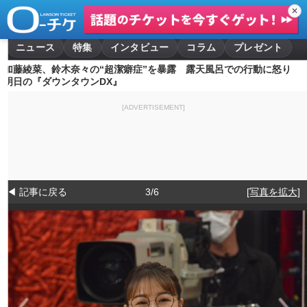
✕
ニュース
特集
インタビュー
コラム
プレゼント
加藤綾菜、鈴木奈々の“超潔癖症”を暴露 露天風呂での行動に怒り
明日の『ダウンタウンDX』
[ADVERTISEMENT]
◀ 記事に戻る
3/6
[写真を拡大]