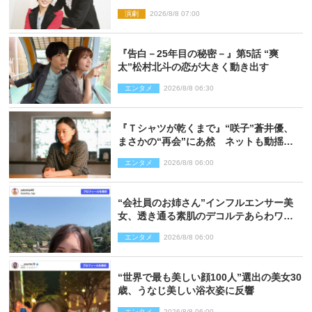
走り続ける原動力を語る
演劇
2026/8/8 07:00
『告白－25年目の秘密－』第5話 “爽
太”松村北斗の恋が大きく動き出す
エンタメ
2026/8/8 06:30
『Ｔシャツが乾くまで』“咲子”蒼井優、
まさかの“再会”にあ然 ネットも動揺
「びっくりした!!」「今さら?!」（ネタバ
エンタメ
2026/8/8 06:00
レあり）
“会社員のお姉さん”インフルエンサー美
女、透き通る素肌のデコルテあらわワン
ピ姿に反響
エンタメ
2026/8/8 06:00
“世界で最も美しい顔100人”選出の美女30
歳、うなじ美しい浴衣姿に反響
エンタメ
2026/8/8 06:00