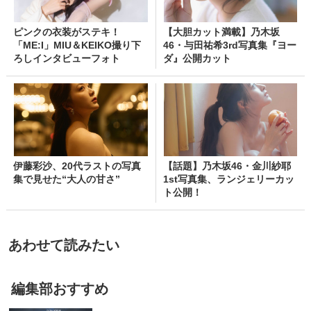
ピンクの衣装がステキ！
【大胆カット満載】乃木坂
「ME:I」MIU＆KEIKO撮り下
46・与田祐希3rd写真集『ヨー
ろしインタビューフォト
ダ』公開カット
伊藤彩沙、20代ラストの写真
【話題】乃木坂46・金川紗耶
集で見せた“大人の甘さ”
1st写真集、ランジェリーカッ
ト公開！
あわせて読みたい
編集部おすすめ