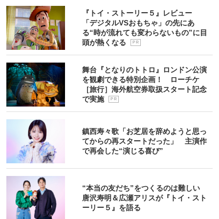
『トイ・ストーリー５』レビュー
「デジタルVSおもちゃ」の先にあ
る“時が流れても変わらないもの”に目
頭が熱くなる
P R
舞台『となりのトトロ』ロンドン公演
を観劇できる特別企画！ ローチケ
［旅行］海外航空券取扱スタート記念
で実施
P R
鎮西寿々歌「お芝居を辞めようと思っ
てからの再スタートだった」 主演作
で再会した“演じる喜び”
“本当の友だち”をつくるのは難しい
唐沢寿明＆広瀬アリスが『トイ・スト
ーリー５』を語る