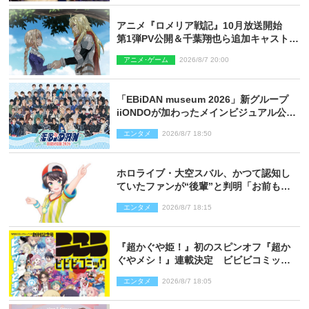
アニメ『ロメリア戦記』10月放送開始
第1弾PV公開＆千葉翔也ら追加キャスト4
人を発表
アニメ･ゲーム
2026/8/7 20:00
「EBiDAN museum 2026」新グループ
iiONDOが加わったメインビジュアル公
開！ 開催記念グッズラインナップも
エンタメ
2026/8/7 18:50
ホロライブ・大空スバル、かつて認知し
ていたファンが“後輩”と判明「お前もし
かしてあのときの？」
エンタメ
2026/8/7 18:15
『超かぐや姫！』初のスピンオフ『超か
ぐやメシ！』連載決定 ビビビコミック
創刊で31作品一挙公開
エンタメ
2026/8/7 18:05