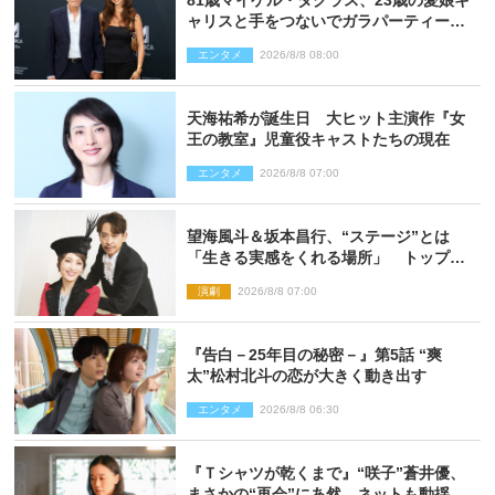
81歳マイケル・ダグラス、23歳の愛娘キ
ャリスと手をつないでガラパーティーに
来場
エンタメ
2026/8/8 08:00
天海祐希が誕生日 大ヒット主演作『女
王の教室』児童役キャストたちの現在
エンタメ
2026/8/8 07:00
望海風斗＆坂本昌行、“ステージ”とは
「生きる実感をくれる場所」 トップを
走り続ける原動力を語る
演劇
2026/8/8 07:00
『告白－25年目の秘密－』第5話 “爽
太”松村北斗の恋が大きく動き出す
エンタメ
2026/8/8 06:30
『Ｔシャツが乾くまで』“咲子”蒼井優、
まさかの“再会”にあ然 ネットも動揺