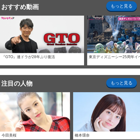
おすすめ動画
もっと見る
『GTO』連ドラが28年ぶり復活
東京ディズニーシー25周年イ
注目の人物
もっと見る
今田美桜
橋本環奈