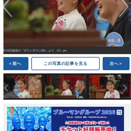
5月19日放送の『ダウンタウンDX』より （C）ytv
＜前へ
この写真の記事を見る
次へ＞