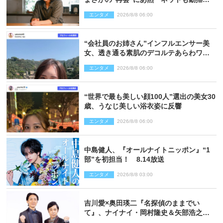
「びっくりした!!」「今さら?!」（ネタバ
エンタメ
2026/8/8 06:00
レあり）
“会社員のお姉さん”インフルエンサー美
女、透き通る素肌のデコルテあらわワン
ピ姿に反響
エンタメ
2026/8/8 06:00
“世界で最も美しい顔100人”選出の美女30
歳、うなじ美しい浴衣姿に反響
エンタメ
2026/8/8 06:00
中島健人、『オールナイトニッポン』“1
部”を初担当！ 8.14放送
エンタメ
2026/8/8 03:00
吉川愛×奥田瑛二『名探偵のままでい
て』、ナイナイ・岡村隆史＆矢部浩之の
ゲスト出演が決定！