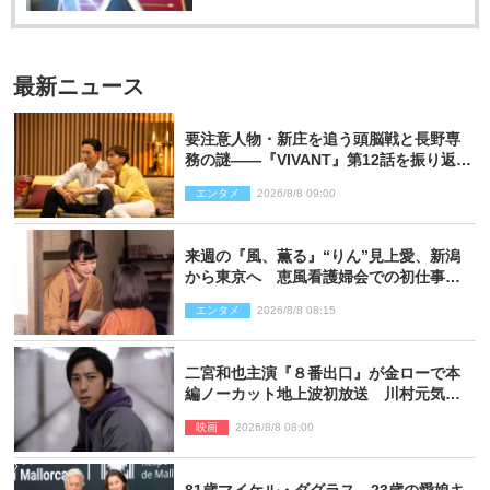
最新ニュース
要注意人物・新庄を追う頭脳戦と長野専
務の謎――『VIVANT』第12話を振り返
る！
エンタメ
2026/8/8 09:00
来週の『風、薫る』“りん”見上愛、新潟
から東京へ 恵風看護婦会での初仕事に
向かう
エンタメ
2026/8/8 08:15
二宮和也主演『８番出口』が金ローで本
編ノーカット地上波初放送 川村元気監
督＆二宮コメント到着
映画
2026/8/8 08:00