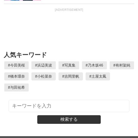
[ADVERTISEMENT]
人気キーワード
#
今田美桜
#
浜辺美波
#
写真集
#
乃木坂46
#
有村架純
#
橋本環奈
#
小松菜奈
#
吉岡里帆
#
土屋太鳳
#
与田祐希
検索する