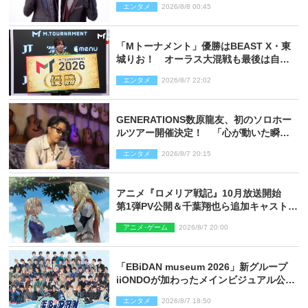
エンタメ
2026/8/8 00:45
「Mトーナメント」優勝はBEAST X・東
城りお！ オーラス大混戦も最後は自ら
和了って幕引き
エンタメ
2026/8/7 22:02
GENERATIONS数原龍友、初のソロホー
ルツアー開催決定！ 「心が動いた瞬間
を、音に乗せてお届けできれば」
エンタメ
2026/8/7 20:15
アニメ『ロメリア戦記』10月放送開始
第1弾PV公開＆千葉翔也ら追加キャスト4
人を発表
アニメ･ゲーム
2026/8/7 20:00
「EBiDAN museum 2026」新グループ
iiONDOが加わったメインビジュアル公
開！ 開催記念グッズラインナップも
エンタメ
2026/8/7 18:50