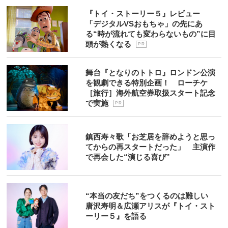
『トイ・ストーリー５』レビュー
「デジタルVSおもちゃ」の先にあ
る“時が流れても変わらないもの”に目
頭が熱くなる
P R
舞台『となりのトトロ』ロンドン公演
を観劇できる特別企画！ ローチケ
［旅行］海外航空券取扱スタート記念
で実施
P R
鎮西寿々歌「お芝居を辞めようと思っ
てからの再スタートだった」 主演作
で再会した“演じる喜び”
“本当の友だち”をつくるのは難しい
唐沢寿明＆広瀬アリスが『トイ・スト
ーリー５』を語る