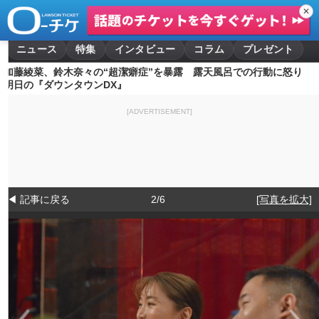
✕
ニュース
特集
インタビュー
コラム
プレゼント
加藤綾菜、鈴木奈々の“超潔癖症”を暴露 露天風呂での行動に怒り
明日の『ダウンタウンDX』
[ADVERTISEMENT]
◀ 記事に戻る
2/6
[写真を拡大]