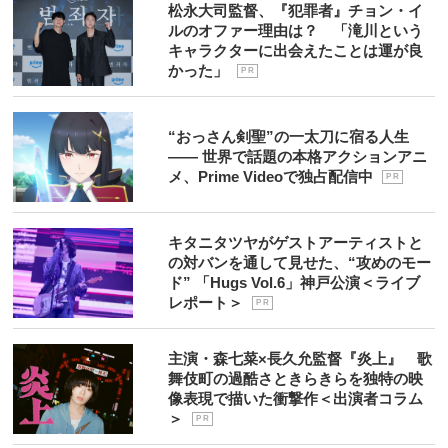
松永大司監督、『犯罪者』チョン・イ
ルのオファー理由は？ 「滝川という
キャラクターに出会えたことは運が良
かった」
P R
“おっさん剣聖”の一太刀に宿る人生
―― 世界で話題の本格アクションアニ
メ、Prime Videoで独占配信中
P R
キタニタツヤがゲストアーティストと
の対バンを通して見せた、“攻めのモー
ド” 「Hugs Vol.6」神戸公演＜ライブ
レポート＞
P R
主演・森七菜×長久允監督『炎上』 歌
舞伎町の過酷さときらきらを独特の映
像表現で描いた衝撃作＜出演者コラム
＞
P R