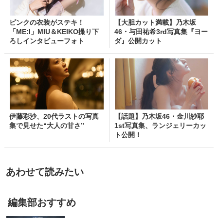
ピンクの衣装がステキ！
【大胆カット満載】乃木坂
「ME:I」MIU＆KEIKO撮り下
46・与田祐希3rd写真集『ヨー
ろしインタビューフォト
ダ』公開カット
伊藤彩沙、20代ラストの写真
【話題】乃木坂46・金川紗耶
集で見せた“大人の甘さ”
1st写真集、ランジェリーカッ
ト公開！
あわせて読みたい
編集部おすすめ