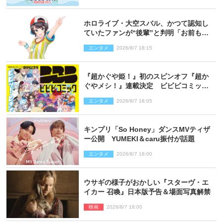
ホロライブ・大空スバル、かつて認知し
ていたファンが“後輩”と判明「お前もし
かしてあのときの？」
エンタメ
2026/8/7 18:15
『超かぐや姫！』初のスピンオフ『超か
ぐやメシ！』連載決定 ビビビコミック
創刊で31作品一挙公開
エンタメ
2026/8/7 18:05
キンプリ「So Honey」ダンスMVティザ
ー公開 YUMEKI＆caru振付が話題
エンタメ
2026/8/7 18:00
ウサギの様子がおかしい『スターヴ・エ
イカー 召喚』日本版予告＆場面写真解禁
映画
2026/8/7 18:00