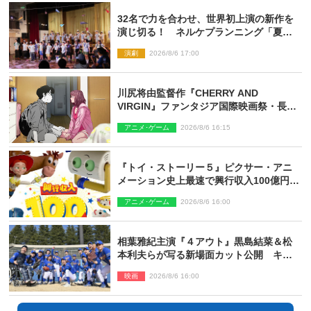
32名で力を合わせ、世界初上演の新作を
演じ切る！ ネルケプランニング「夏休
み！オン・ワークショップ2026」レポー
演劇
2026/8/6 17:00
ト【最終日】
川尻将由監督作『CHERRY AND
VIRGIN』ファンタジア国際映画祭・長編
アニメ部門で観客賞・金賞受賞！
アニメ･ゲーム
2026/8/6 16:15
『トイ・ストーリー５』ピクサー・アニ
メーション史上最速で興行収入100億円突
破 シリーズNo.1興収が目前
アニメ･ゲーム
2026/8/6 16:00
相葉雅紀主演『４アウト』黒島結菜＆松
本利夫らが写る新場面カット公開 キャ
スト登壇イベントも決定
映画
2026/8/6 16:00