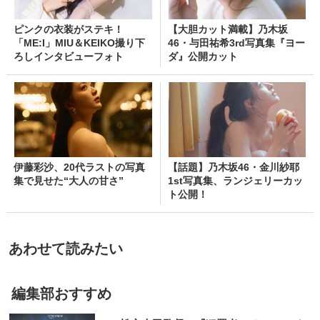
ピンクの衣装がステキ！
【大胆カット満載】乃木坂
「ME:I」MIU＆KEIKO撮り下
46・与田祐希3rd写真集『ヨー
ろしインタビューフォト
ダ』公開カット
伊藤彩沙、20代ラストの写真
【話題】乃木坂46・金川紗耶
集で見せた“大人の甘さ”
1st写真集、ランジェリーカッ
ト公開！
あわせて読みたい
編集部おすすめ