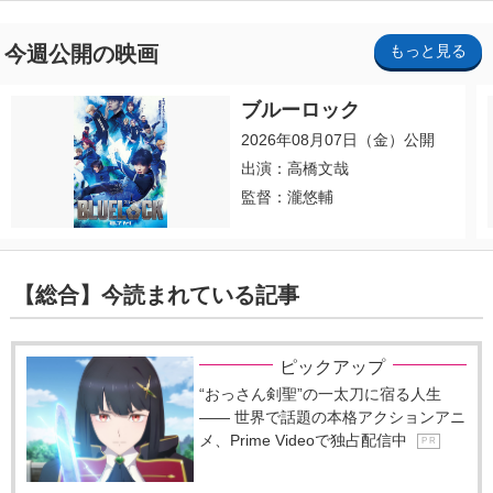
今週公開の映画
もっと見る
ブルーロック
2026年08月07日（金）公開
出演：高橋文哉
監督：瀧悠輔
【総合】今読まれている記事
ピックアップ
“おっさん剣聖”の一太刀に宿る人生
―― 世界で話題の本格アクションアニ
メ、Prime Videoで独占配信中
P R