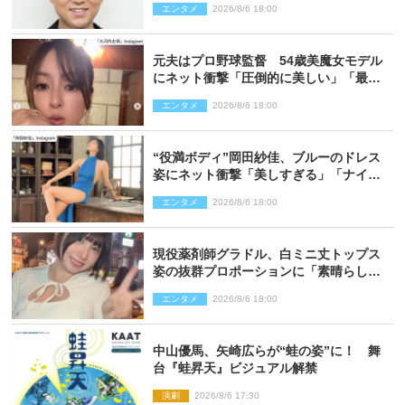
エンタメ
2026/8/6 18:00
元夫はプロ野球監督 54歳美魔女モデル
にネット衝撃「圧倒的に美しい」「最強
クラス」「うっとり」
エンタメ
2026/8/6 18:00
“役満ボディ”岡田紗佳、ブルーのドレス
姿にネット衝撃「美しすぎる」「ナイ
ス」
エンタメ
2026/8/6 18:00
現役薬剤師グラドル、白ミニ丈トップス
姿の抜群プロポーションに「素晴らしす
ぎる」「すっっっご！」とネット絶賛
エンタメ
2026/8/6 18:00
中山優馬、矢崎広らが“蛙の姿”に！ 舞
台『蛙昇天』ビジュアル解禁
演劇
2026/8/6 17:30