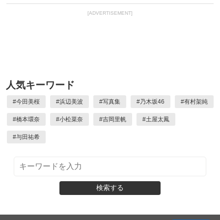
[ADVERTISEMENT]
人気キーワード
#
今田美桜
#
浜辺美波
#
写真集
#
乃木坂46
#
有村架純
#
橋本環奈
#
小松菜奈
#
吉岡里帆
#
土屋太鳳
#
与田祐希
検索する