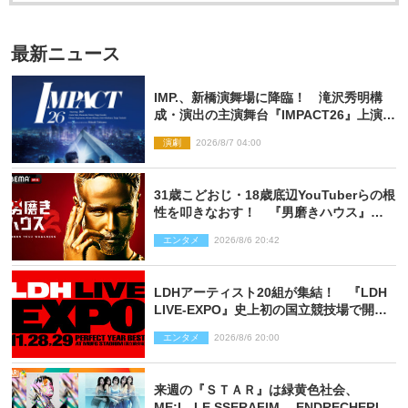
最新ニュース
IMP.、新橋演舞場に降臨！ 滝沢秀明構
成・演出の主演舞台『IMPACT26』上演決
定
演劇
2026/8/7 04:00
31歳こどおじ・18歳底辺YouTuberらの根
性を叩きなおす！ 『男磨きハウス』第2
弾コーチ陣発表
エンタメ
2026/8/6 20:42
LDHアーティスト20組が集結！ 『LDH
LIVE‐EXPO』史上初の国立競技場で開催
決定
エンタメ
2026/8/6 20:00
来週の『ＳＴＡＲ』は緑黄色社会、
ME:I、LE SSERAFIM、.ENDRECHERI.が