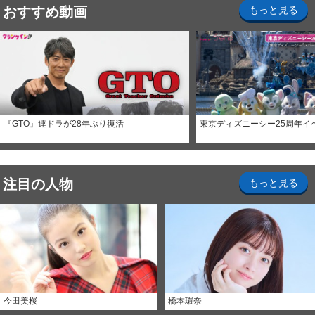
おすすめ動画
もっと見る
『GTO』連ドラが28年ぶり復活
東京ディズニーシー25周年イ
注目の人物
もっと見る
今田美桜
橋本環奈