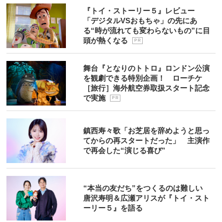
『トイ・ストーリー５』レビュー
「デジタルVSおもちゃ」の先にあ
る“時が流れても変わらないもの”に目
頭が熱くなる
P R
舞台『となりのトトロ』ロンドン公演
を観劇できる特別企画！ ローチケ
［旅行］海外航空券取扱スタート記念
で実施
P R
鎮西寿々歌「お芝居を辞めようと思っ
てからの再スタートだった」 主演作
で再会した“演じる喜び”
“本当の友だち”をつくるのは難しい
唐沢寿明＆広瀬アリスが『トイ・スト
ーリー５』を語る