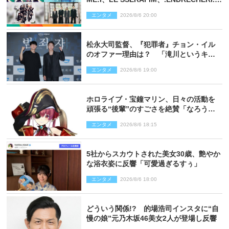
話題曲をパフォーマンス！
エンタメ
2026/8/6 20:00
松永大司監督、『犯罪者』チョン・イル
のオファー理由は？ 「滝川というキャ
ラクターに出会えたことは本当に運が良
エンタメ
2026/8/6 19:00
かった」
ホロライブ・宝鐘マリン、日々の活動を
頑張る“後輩”のすごさを絶賛「なろう系
主人公まである」
エンタメ
2026/8/6 18:15
5社からスカウトされた美女30歳、艶やか
な浴衣姿に反響「可愛過ぎるすぅ」
エンタメ
2026/8/6 18:00
どういう関係!? 的場浩司インスタに“自
慢の娘”元乃木坂46美女2人が登場し反響