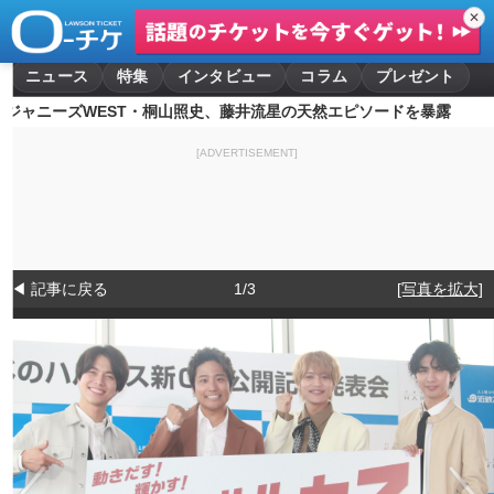
✕
ニュース
特集
インタビュー
コラム
プレゼント
ジャニーズWEST・桐山照史、藤井流星の天然エピソードを暴露
[ADVERTISEMENT]
◀ 記事に戻る
1/3
[写真を拡大]