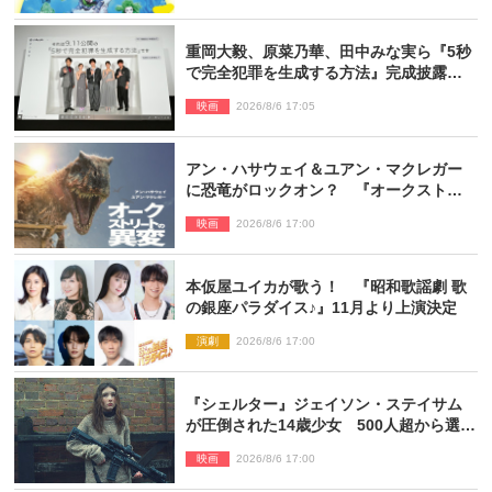
重岡大毅、原菜乃華、田中みな実ら『5秒
で完全犯罪を生成する方法』完成披露に
登壇！ それぞれのAI活用術も発表
映画
2026/8/6 17:05
アン・ハサウェイ＆ユアン・マクレガー
に恐竜がロックオン？ 『オークストリ
ートの異変』新ビジュアル＆本編映像初
映画
2026/8/6 17:00
解禁
本仮屋ユイカが歌う！ 『昭和歌謡劇 歌
の銀座パラダイス♪』11月より上演決定
演劇
2026/8/6 17:00
『シェルター』ジェイソン・ステイサム
が圧倒された14歳少女 500人超から選出
された新鋭ボディ・レイ・ブレスナック
映画
2026/8/6 17:00
とは