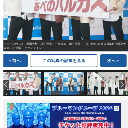
ジャニーズWEST・重岡大毅、桐山照史、中間淳太、藤井流星、「あべのハルカス 新CM公開記者
発表会」に登場 クランクイン！
＜前へ
この写真の記事を見る
次へ＞