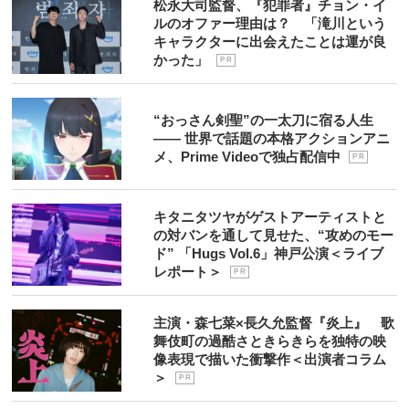
松永大司監督、『犯罪者』チョン・イ
ルのオファー理由は？ 「滝川という
キャラクターに出会えたことは運が良
かった」
P R
“おっさん剣聖”の一太刀に宿る人生
―― 世界で話題の本格アクションアニ
メ、Prime Videoで独占配信中
P R
キタニタツヤがゲストアーティストと
の対バンを通して見せた、“攻めのモー
ド” 「Hugs Vol.6」神戸公演＜ライブ
レポート＞
P R
主演・森七菜×長久允監督『炎上』 歌
舞伎町の過酷さときらきらを独特の映
像表現で描いた衝撃作＜出演者コラム
＞
P R