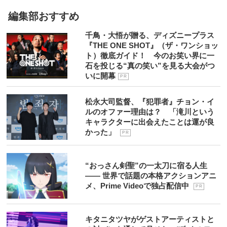
編集部おすすめ
千鳥・大悟が贈る、ディズニープラス
『THE ONE SHOT』（ザ・ワンショッ
ト）徹底ガイド！ 今のお笑い界に一
石を投じる“真の笑い”を見る大会がつ
いに開幕
P R
松永大司監督、『犯罪者』チョン・イ
ルのオファー理由は？ 「滝川という
キャラクターに出会えたことは運が良
かった」
P R
“おっさん剣聖”の一太刀に宿る人生
―― 世界で話題の本格アクションアニ
メ、Prime Videoで独占配信中
P R
キタニタツヤがゲストアーティストと