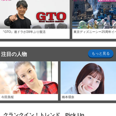
『GTO』連ドラが28年ぶり復活
東京ディズニーシー25周年イ
注目の人物
もっと見る
今田美桜
橋本環奈
クランクイン！トレンド Pick Up