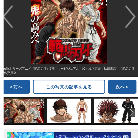
Netflixシリーズアニメ『範馬刃牙』2期・キービジュアル （C）板垣恵介（秋田書店）／範馬刃牙
製作委員会
＜前へ
この写真の記事を見る
次へ＞