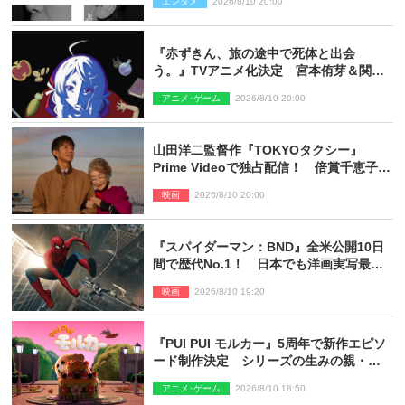
エンタメ
2026/8/10 20:00
『赤ずきん、旅の途中で死体と出会
う。』TVアニメ化決定 宮本侑芽＆関根
明良出演＆ティザーPV公開
アニメ･ゲーム
2026/8/10 20:00
山田洋二監督作『TOKYOタクシー』
Prime Videoで独占配信！ 倍賞千恵子×
木村拓哉で贈る珠玉のヒューマンドラマ
映画
2026/8/10 20:00
『スパイダーマン：BND』全米公開10日
間で歴代No.1！ 日本でも洋画実写最速
で興収30億円突破
映画
2026/8/10 19:20
『PUI PUI モルカー』5周年で新作エピソ
ード制作決定 シリーズの生みの親・見
里朝希監督が復帰
アニメ･ゲーム
2026/8/10 18:50