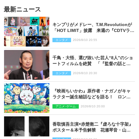
最新ニュース
キンプリがメドレー、T.M.Revolutionが
「HOT LIMIT」披露 来週の『CDTVライ
ブ！ライブ！』
エンタメ
2026/8/10 20:55
千鳥・大悟、選び抜いた芸人“8人”のショ
ートフィルムを絶賛 「『監督の話とか
来るんじゃない？』みたいな人間もいま
エンタメ
2026/8/10 20:30
した」
『映画ちいかわ』原作者・ナガノがキャ
ラクター誕生秘話などを語る！ ロング
インタビュー＆新規カット解禁
アニメ･ゲーム
2026/8/10 20:00
香取慎吾主演×赤楚衛二『虚ろな十字架』
ポスター＆本予告解禁 花瀬琴音・山中
崇らオールキャスト発表