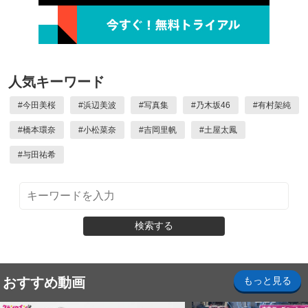
人気キーワード
#
今田美桜
#
浜辺美波
#
写真集
#
乃木坂46
#
有村架純
#
橋本環奈
#
小松菜奈
#
吉岡里帆
#
土屋太鳳
#
与田祐希
検索する
おすすめ動画
もっと見る