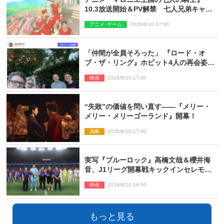
10.3放送開始＆PV解禁 七人兄弟キャス
トに高梨謙吾、川島零士ら
アニメ･ゲーム
2026/8/10 17:00
「仲間が全員そろった」 『ロード・オ
ブ・ザ・リング』ホビット4人の再会姿に
ファン感激
映画
2026/8/10 17:00
“失敗”の価値を問い直す――『メリー・
メリー・メリーゴーランド』開幕！
演劇
2026/8/10 17:00
実写『ブルーロック』高橋文哉＆櫻井海
音、J1リーグ開幕戦キックインセレモニ
ーに登場＆喜びの声到着
映画
2026/8/10 16:50
もっと見る