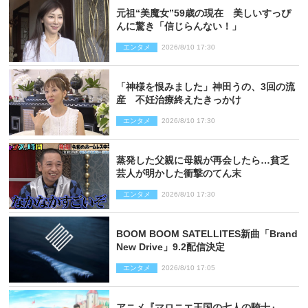
元祖“美魔女”59歳の現在 美しいすっぴ
んに驚き「信じらんない！」
エンタメ
2026/8/10 17:30
「神様を恨みました」神田うの、3回の流
産 不妊治療終えたきっかけ
エンタメ
2026/8/10 17:30
蒸発した父親に母親が再会したら…貧乏
芸人が明かした衝撃のてん末
エンタメ
2026/8/10 17:30
BOOM BOOM SATELLITES新曲「Brand
New Drive」9.2配信決定
エンタメ
2026/8/10 17:05
アニメ『マロニエ王国の七人の騎士』