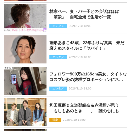
林家ペー、妻・パー子との会話はほぼ
「筆談」 自宅全焼で生活が一変
エンタメ
2026/8/10 18:00
雛形あきこ48歳、22年ぶり写真集 未だ
衰えぬスタイルに「ヤバイ！」
エンタメ
2026/8/10 18:00
フォロワー500万の165cm美女、タイトな
コスプレ姿の抜群プロポーションにネッ
ト衝撃
エンタメ
2026/8/10 18:00
和田琢磨＆立道梨緒奈＆赤澤燈が思う
「もしもあのとき……」 誰の心にもあ
るもの描く舞台『回転する夜』に込める
演劇
2026/8/10 18:00
思い