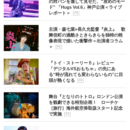
の対バンを通して見せた、“攻めのモー
ド” 「Hugs Vol.6」神戸公演＜ライブ
レポート＞
P R
主演・森七菜×長久允監督『炎上』 歌
舞伎町の過酷さときらきらを独特の映
像表現で描いた衝撃作＜出演者コラム
＞
P R
『トイ・ストーリー５』レビュー
「デジタルVSおもちゃ」の先にあ
る“時が流れても変わらないもの”に目
頭が熱くなる
P R
舞台『となりのトトロ』ロンドン公演
を観劇できる特別企画！ ローチケ
［旅行］海外航空券取扱スタート記念
で実施
P R