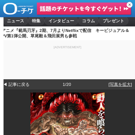
✕
ニュース
特集
インタビュー
コラム
プレゼント
アニメ『範馬刃牙』2期、7月よりNetflixで配信 キービジュアル＆
PV第1弾公開、草尾毅＆飛田展男も参戦
[ADVERTISEMENT]
◀ 記事に戻る
1/20
[写真を拡大]