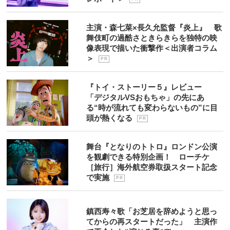
主演・森七菜×長久允監督『炎上』 歌
舞伎町の過酷さときらきらを独特の映
像表現で描いた衝撃作＜出演者コラム
＞
P R
『トイ・ストーリー５』レビュー
「デジタルVSおもちゃ」の先にあ
る“時が流れても変わらないもの”に目
頭が熱くなる
P R
舞台『となりのトトロ』ロンドン公演
を観劇できる特別企画！ ローチケ
［旅行］海外航空券取扱スタート記念
で実施
P R
鎮西寿々歌「お芝居を辞めようと思っ
てからの再スタートだった」 主演作