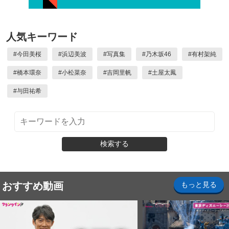
人気キーワード
#
今田美桜
#
浜辺美波
#
写真集
#
乃木坂46
#
有村架純
#
橋本環奈
#
小松菜奈
#
吉岡里帆
#
土屋太鳳
#
与田祐希
検索する
おすすめ動画
もっと見る