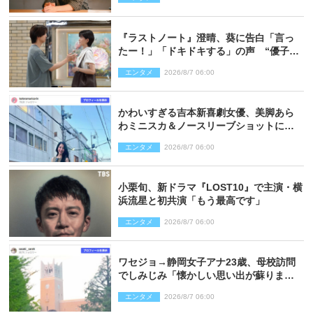
『ラストノート』澄晴、葵に告白「言っ
たー！」「ドキドキする」の声 “優子劇
場”も話題
エンタメ
2026/8/7 06:00
かわいすぎる吉本新喜劇女優、美脚あら
わミニスカ＆ノースリーブショットに反
響
エンタメ
2026/8/7 06:00
小栗旬、新ドラマ『LOST10』で主演・横
浜流星と初共演「もう最高です」
エンタメ
2026/8/7 06:00
ワセジョ→静岡女子アナ23歳、母校訪問
でしみじみ「懐かしい思い出が蘇りまし
た」
エンタメ
2026/8/7 06:00