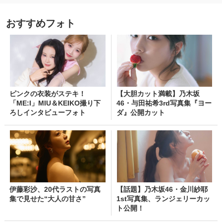
おすすめフォト
ピンクの衣装がステキ！
【大胆カット満載】乃木坂
「ME:I」MIU＆KEIKO撮り下
46・与田祐希3rd写真集『ヨー
ろしインタビューフォト
ダ』公開カット
伊藤彩沙、20代ラストの写真
【話題】乃木坂46・金川紗耶
集で見せた“大人の甘さ”
1st写真集、ランジェリーカッ
ト公開！