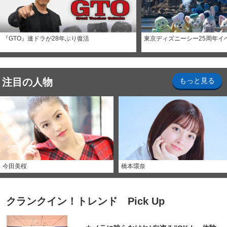
『GTO』連ドラが28年ぶり復活
東京ディズニーシー25周年イ
注目の人物
もっと見る
今田美桜
橋本環奈
クランクイン！トレンド Pick Up