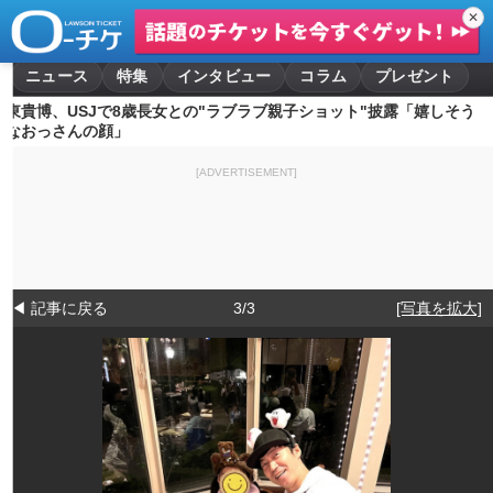
✕
ニュース
特集
インタビュー
コラム
プレゼント
東貴博、USJで8歳長女との"ラブラブ親子ショット"披露「嬉しそう
なおっさんの顔」
[ADVERTISEMENT]
◀ 記事に戻る
3/3
[写真を拡大]