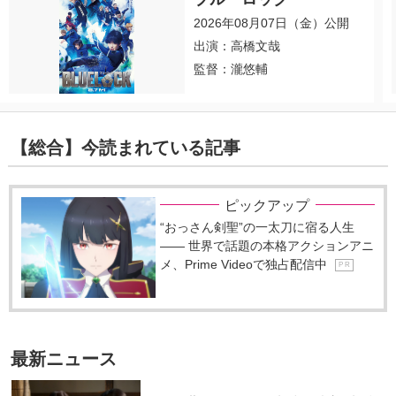
2026年08月07日（金）公開
出演：高橋文哉
監督：瀧悠輔
【総合】今読まれている記事
ピックアップ
“おっさん剣聖”の一太刀に宿る人生
―― 世界で話題の本格アクションアニ
メ、Prime Videoで独占配信中
P R
最新ニュース