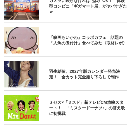
カメラに映らなければ“盗み”OK！ 体験
型コンビニ「ギガマート展」がヤバすぎた
ｗ
『映画ちいかわ』コラボカフェ 話題の
「人魚の煮付け」食べてみた〈取材レポ〉
羽生結弦、2027年版カレンダー発売決
定！ 全カット完全撮り下ろしで制作
ミセス×「ミスド」新テレビCM放映スタ
ート！ 「ミスタードーナツ♪」の替え歌
に初挑戦