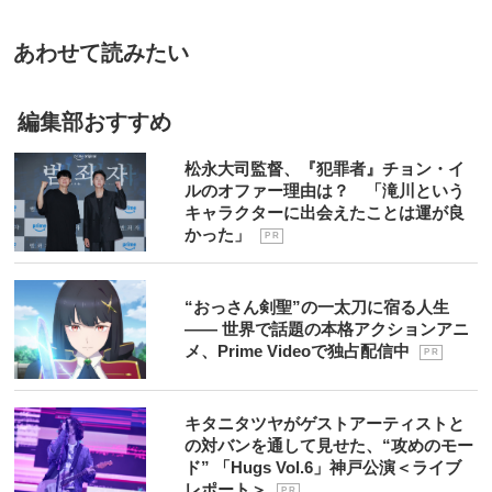
あわせて読みたい
編集部おすすめ
松永大司監督、『犯罪者』チョン・イ
ルのオファー理由は？ 「滝川という
キャラクターに出会えたことは運が良
かった」
P R
“おっさん剣聖”の一太刀に宿る人生
―― 世界で話題の本格アクションアニ
メ、Prime Videoで独占配信中
P R
キタニタツヤがゲストアーティストと
の対バンを通して見せた、“攻めのモー
ド” 「Hugs Vol.6」神戸公演＜ライブ
レポート＞
P R