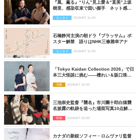
『風、薫る』“りん”見上愛＆“直美”上坂
樹里、感染収束で固い握手 ネット感動
「このバディは最強」「アツい」
エンタメ
2026/8/7 11:00
石橋静河主演の朝ドラ『ブラッサム』ポ
スター解禁 語りはNHK三條雅幸アナ
エンタメ
2026/8/7 11:00
「Tokyo Kaidan Collection 2026」で日
本三大怪談に挑む――檀れい＆阪口珠美
が語る「牡丹灯籠」の新たな魅力
演劇
2026/8/7 10:30
三池崇史監督『襲名』市川團十郎白猿襲
名披露の軌跡を追った場面写真10点解
禁！
映画
2026/8/7 10:00
カナダの新鋭ソフィー・ロムヴァリ監督