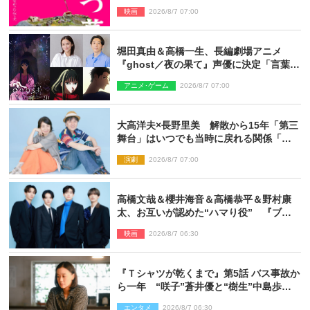
TMG「DOOM」に決定
映画
2026/8/7 07:00
堀田真由＆高橋一生、長編劇場アニメ
『ghost／夜の果て』声優に決定「言葉に
はできない沢山の感情を思い出しまし
アニメ･ゲーム
2026/8/7 07:00
た」
大高洋夫×長野里美 解散から15年「第三
舞台」はいつでも当時に戻れる関係「や
っぱり他の方たちとは違います」
演劇
2026/8/7 07:00
高橋文哉＆櫻井海音＆高橋恭平＆野村康
太、お互いが認めた“ハマり役” 『ブル
ーロック』で築いた最高のチームワーク
映画
2026/8/7 06:30
『Ｔシャツが乾くまで』第5話 バス事故か
ら一年 “咲子”蒼井優と“樹生”中島歩は
心を許しあえる関係に
エンタメ
2026/8/7 06:30