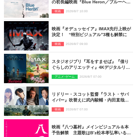
の初長編映画『Blue Heron／ブルーヘロ
ン』10.23公開
映画
2026/8/7 10:00
映画『オデュッセイア』IMAX先行上映が
決定！ “特別ビジュアル”3種も解禁に
映画
2026/8/7 09:00
スタジオジブリ『耳をすませば』『借り
ぐらしのアリエッティ』4Kデジタルリマ
スターでIMAX上映決定！
アニメ･ゲーム
2026/8/7 07:00
リドリー・スコット監督『ラスト・サバ
イバー』吹替えに武内駿輔・内田直哉・
種崎敦美・井上和彦ら豪華声優陣が集
映画
2026/8/7 07:00
結！
映画『八つ墓村』メインビジュアル＆本
予告解禁 主題歌はB’z松本孝弘率いる