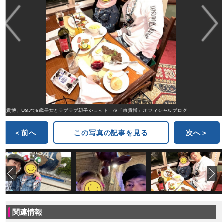
東貴博、USJで8歳長女とラブラブ親子ショット ※「東貴博」オフィシャルブログ
＜前へ
この写真の記事を見る
次へ＞
関連情報