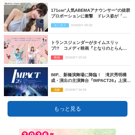
171cm“人気ABEMAアナウンサー”の抜群
プロポーションに衝撃 ドレス姿が「美
しい」「品がありすぎる」
エンタメ
2026/8/7 06:00
トランスジェンダーがタイムスリッ
プ!? コメディ映画『となりのとらんす
少女ちゃん』11.7公開決定
映画
2026/8/7 05:00
IMP.、新橋演舞場に降臨！ 滝沢秀明構
成・演出の主演舞台『IMPACT26』上演決
定
演劇
2026/8/7 04:00
もっと見る