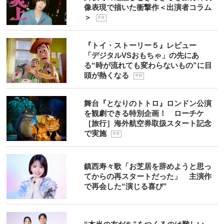
像表現で描いた衝撃作＜出演者コラム
＞
P R
『トイ・ストーリー５』レビュー
「デジタルVSおもちゃ」の先にあ
る“時が流れても変わらないもの”に目
頭が熱くなる
P R
舞台『となりのトトロ』ロンドン公演
を観劇できる特別企画！ ローチケ
［旅行］海外航空券取扱スタート記念
で実施
P R
鎮西寿々歌「お芝居を辞めようと思っ
てからの再スタートだった」 主演作
で再会した“演じる喜び”