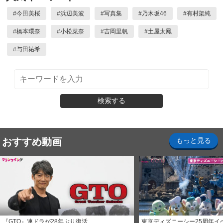
#
今田美桜
#
浜辺美波
#
写真集
#
乃木坂46
#
有村架純
#
橋本環奈
#
小松菜奈
#
吉岡里帆
#
土屋太鳳
#
与田祐希
検索する
おすすめ動画
もっと見る
『GTO』連ドラが28年ぶり復活
東京ディズニーシー25周年イ