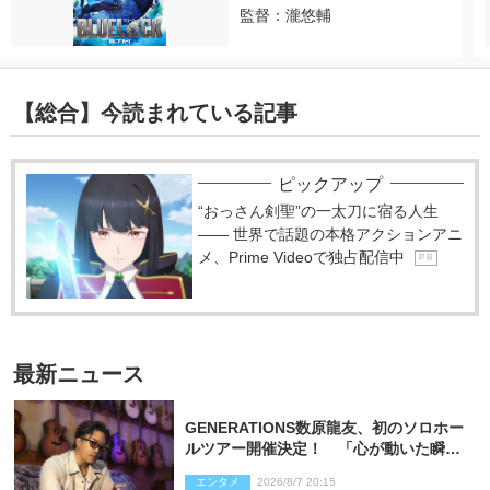
監督：瀧悠輔
【総合】今読まれている記事
ピックアップ
“おっさん剣聖”の一太刀に宿る人生
―― 世界で話題の本格アクションアニ
メ、Prime Videoで独占配信中
P R
最新ニュース
GENERATIONS数原龍友、初のソロホー
ルツアー開催決定！ 「心が動いた瞬間
を、音に乗せてお届けできれば」
エンタメ
2026/8/7 20:15