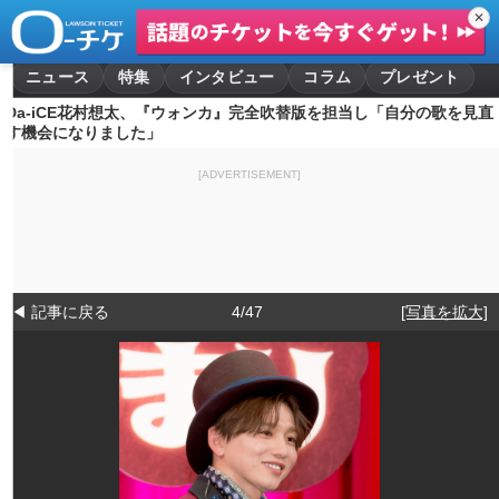
✕
ニュース
特集
インタビュー
コラム
プレゼント
Da-iCE花村想太、『ウォンカ』完全吹替版を担当し「自分の歌を見直
す機会になりました」
[ADVERTISEMENT]
◀ 記事に戻る
4/47
[写真を拡大]