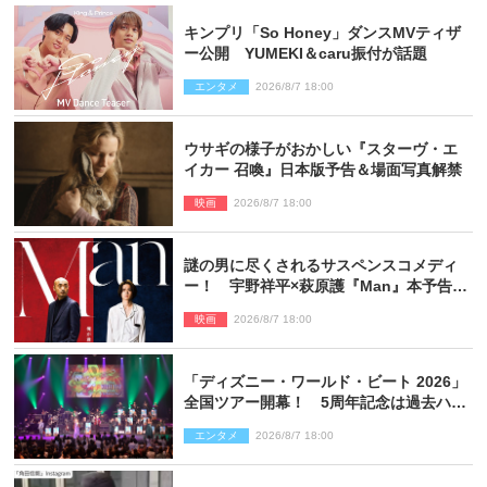
キンプリ「So Honey」ダンスMVティザ
ー公開 YUMEKI＆caru振付が話題
エンタメ
2026/8/7 18:00
ウサギの様子がおかしい『スターヴ・エ
イカー 召喚』日本版予告＆場面写真解禁
映画
2026/8/7 18:00
謎の男に尽くされるサスペンスコメディ
ー！ 宇野祥平×萩原護『Man』本予告＆
新ビジュアル解禁
映画
2026/8/7 18:00
「ディズニー・ワールド・ビート 2026」
全国ツアー開幕！ 5周年記念は過去ハイ
ライト＆クルーズ旅を大満喫！【潜入レ
エンタメ
2026/8/7 18:00
ポート】