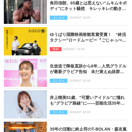
角田信朗、65歳とは思えない“ムキムキボ
ディ”にネット騒然 キレッキレの動きを
披露
エンタメ
2026/8/7 18:00
ゆうばり国際映画祭観客賞受賞！ “終活
タクシー”ロードムービー『ごじゃっぺタ
クシー』10月公開＆予告解禁
映画
2026/8/7 18:00
生放送で降板直訴から6年…人気グラドル
が最新グラビア告知 未だ衰えぬ抜群ス
タイルに反響
エンタメ
2026/8/7 18:00
井上晴美51歳、“可愛いアイドル”に憧れ
も“グラビア路線”に――芸能生活35年を
赤裸々に語る 27年ぶりに写真集発売
エンタメ
2026/8/7 18:00
35年の活動に終止符のT-BOLAN・森友嵐