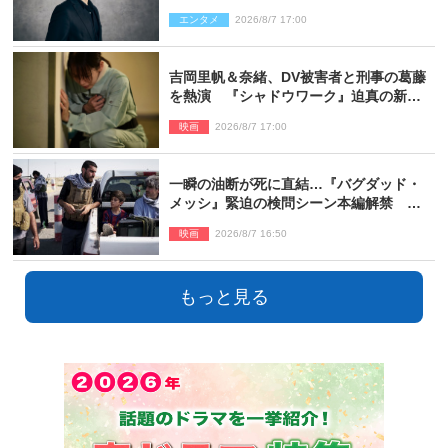
エンタメ
2026/8/7 17:00
吉岡里帆＆奈緒、DV被害者と刑事の葛藤
を熱演 『シャドウワーク』迫真の新場
面写真公開
映画
2026/8/7 17:00
一瞬の油断が死に直結…『バグダッド・
メッシ』緊迫の検問シーン本編解禁 監
督メッセージも到着
映画
2026/8/7 16:50
もっと見る