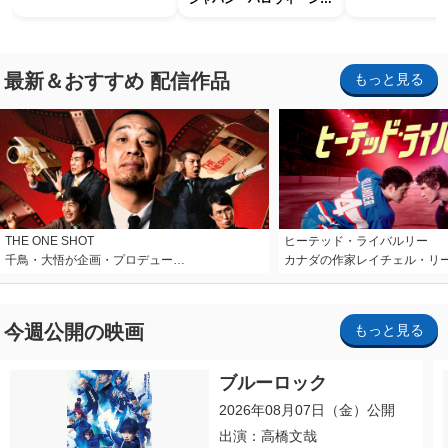
ホラー・ナイト ～オール
ナイト～パス」
最新＆おすすめ 配信作品
もっと見る
THE ONE SHOT
ヒーテッド・ライバルリー
千鳥・大悟が企画・プロデュー…
カナダの作家レイチェル・リ
今週公開の映画
もっと見る
ブルーロック
2026年08月07日（金）公開
出演：高橋文哉