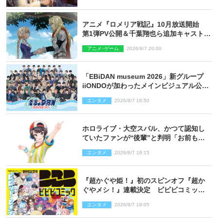
アニメ『ロメリア戦記』10月放送開始
第1弾PV公開＆千葉翔也ら追加キャスト4
人を発表
アニメ･ゲーム
2026/8/7 20:00
「EBiDAN museum 2026」新グループ
iiONDOが加わったメインビジュアル公
開！ 開催記念グッズラインナップも
エンタメ
2026/8/7 18:50
ホロライブ・大空スバル、かつて認知し
ていたファンが“後輩”と判明「お前もし
かしてあのときの？」
エンタメ
2026/8/7 18:15
『超かぐや姫！』初のスピンオフ『超か
ぐやメシ！』連載決定 ビビビコミック
創刊で31作品一挙公開
エンタメ
2026/8/7 18:05