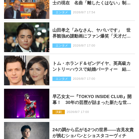
士の現在 名曲「離したくはない」制作
秘話も
エンタメ
2026/8/7 17:54
山田孝之「みなさん、ヤバいです」 世
界観強め謎動画にファン爆笑「天才だ
わ」
エンタメ
2026/8/7 17:00
トム・ホランド＆ゼンデイヤ、英高級カ
ントリーハウスで結婚パーティー 結婚
指輪を身に着けたトムも初キャッチ
エンタメ
2026/8/7 17:00
早乙女太一『TOKYO INSIDE CLUB』開
幕！ 30年の芸歴が詰まった新たな世界
観
演劇
2026/8/7 17:00
24の調から広がる2つの世界――吉見友貴
が挑むショパンとショスタコーヴィチ