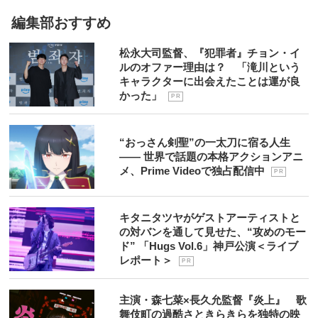
編集部おすすめ
松永大司監督、『犯罪者』チョン・イ
ルのオファー理由は？ 「滝川という
キャラクターに出会えたことは運が良
かった」
P R
“おっさん剣聖”の一太刀に宿る人生
―― 世界で話題の本格アクションアニ
メ、Prime Videoで独占配信中
P R
キタニタツヤがゲストアーティストと
の対バンを通して見せた、“攻めのモー
ド” 「Hugs Vol.6」神戸公演＜ライブ
レポート＞
P R
主演・森七菜×長久允監督『炎上』 歌
舞伎町の過酷さときらきらを独特の映