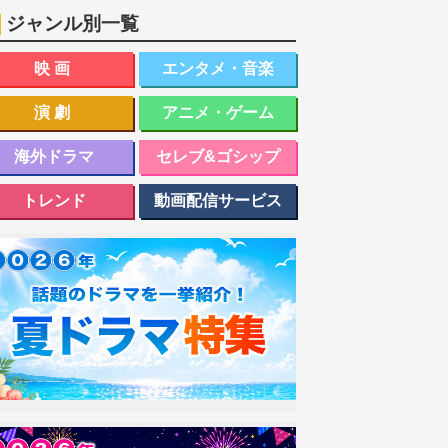
ジャンル別一覧
映画
エンタメ・音楽
演劇
アニメ・ゲーム
海外ドラマ
セレブ&ゴシップ
トレンド
動画配信サービス