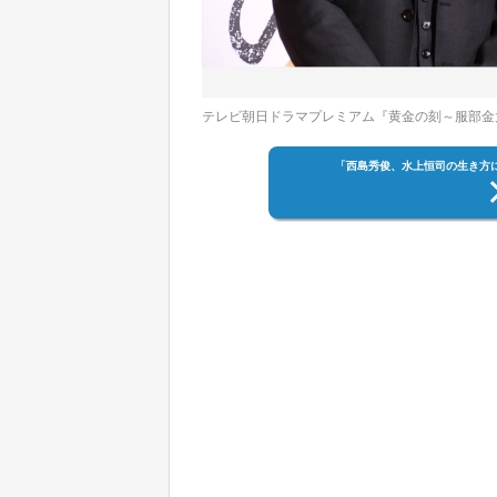
テレビ朝日ドラマプレミアム『黄金の刻～服部金
「西島秀俊、水上恒司の生き方