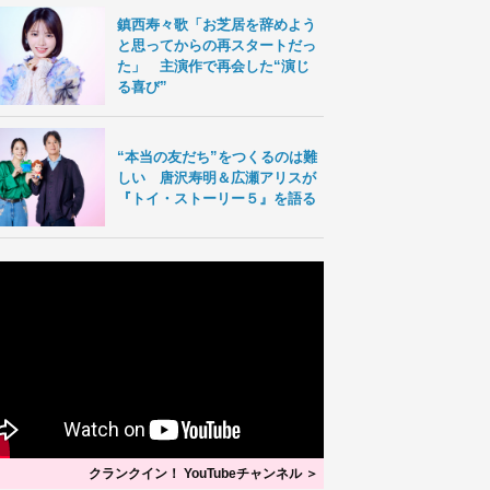
鎮西寿々歌「お芝居を辞めよう
と思ってからの再スタートだっ
た」 主演作で再会した“演じ
る喜び”
“本当の友だち”をつくるのは難
しい 唐沢寿明＆広瀬アリスが
『トイ・ストーリー５』を語る
クランクイン！ YouTubeチャンネル ＞