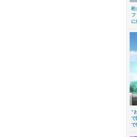
松
フ
に
“
で
で