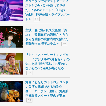
キタニタツヤがゲストアーティ
ストとの対バンを通して見せ
た、“攻めのモード” 「Hugs
Vol.6」神戸公演＜ライブレポー
ト＞
P R
主演・森七菜×長久允監督『炎
上』 歌舞伎町の過酷さときら
きらを独特の映像表現で描いた
衝撃作＜出演者コラム＞
P R
『トイ・ストーリー５』レビュ
ー 「デジタルVSおもちゃ」の
先にある“時が流れても変わら
ないもの”に目頭が熱くなる
P R
舞台『となりのトトロ』ロンド
ン公演を観劇できる特別企
画！ ローチケ［旅行］海外航
空券取扱スタート記念で実施
P R