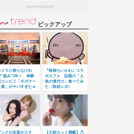
[ADVERTISEMENT]
ピックアップ
カメラに映らなけれ
『映画ちいかわ』コラ
ば“盗み”OK！ 体験
ボカフェ 話題の「人
型コンビニ「ギガマー
魚の煮付け」食べてみ
ト展」がヤバすぎたｗ
た〈取材レポ〉
ピンクの衣装がステ
【大胆カット満載】乃