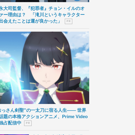
永大司監督、『犯罪者』チョン・イルのオ
ァー理由は？ 「滝川というキャラクター
出会えたことは運が良かった」
P R
おっさん剣聖”の一太刀に宿る人生―― 世界
話題の本格アクションアニメ、Prime Video
独占配信中
P R