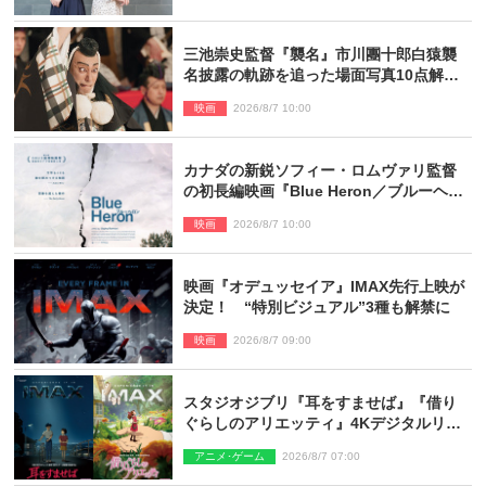
三池崇史監督『襲名』市川團十郎白猿襲
名披露の軌跡を追った場面写真10点解
禁！
映画
2026/8/7 10:00
カナダの新鋭ソフィー・ロムヴァリ監督
の初長編映画『Blue Heron／ブルーヘロ
ン』10.23公開
映画
2026/8/7 10:00
映画『オデュッセイア』IMAX先行上映が
決定！ “特別ビジュアル”3種も解禁に
映画
2026/8/7 09:00
スタジオジブリ『耳をすませば』『借り
ぐらしのアリエッティ』4Kデジタルリマ
スターでIMAX上映決定！
アニメ･ゲーム
2026/8/7 07:00