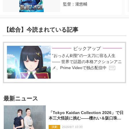
監督：瀧悠輔
【総合】今読まれている記事
ピックアップ
“おっさん剣聖”の一太刀に宿る人生
―― 世界で話題の本格アクションアニ
メ、Prime Videoで独占配信中
P R
最新ニュース
「Tokyo Kaidan Collection 2026」で日
本三大怪談に挑む――檀れい＆阪口珠美
が語る「牡丹灯籠」の新たな魅力
演劇
2026/8/7 10:30