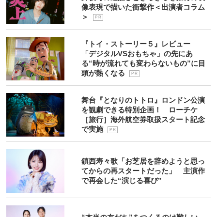
像表現で描いた衝撃作＜出演者コラム
＞
P R
『トイ・ストーリー５』レビュー
「デジタルVSおもちゃ」の先にあ
る“時が流れても変わらないもの”に目
頭が熱くなる
P R
舞台『となりのトトロ』ロンドン公演
を観劇できる特別企画！ ローチケ
［旅行］海外航空券取扱スタート記念
で実施
P R
鎮西寿々歌「お芝居を辞めようと思っ
てからの再スタートだった」 主演作
で再会した“演じる喜び”