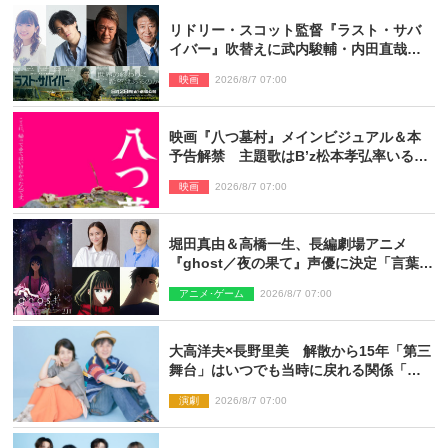
リドリー・スコット監督『ラスト・サバ
イバー』吹替えに武内駿輔・内田直哉・
種崎敦美・井上和彦ら豪華声優陣が集
映画
2026/8/7 07:00
結！
映画『八つ墓村』メインビジュアル＆本
予告解禁 主題歌はB’z松本孝弘率いる
TMG「DOOM」に決定
映画
2026/8/7 07:00
堀田真由＆高橋一生、長編劇場アニメ
『ghost／夜の果て』声優に決定「言葉に
はできない沢山の感情を思い出しまし
アニメ･ゲーム
2026/8/7 07:00
た」
大高洋夫×長野里美 解散から15年「第三
舞台」はいつでも当時に戻れる関係「や
っぱり他の方たちとは違います」
演劇
2026/8/7 07:00