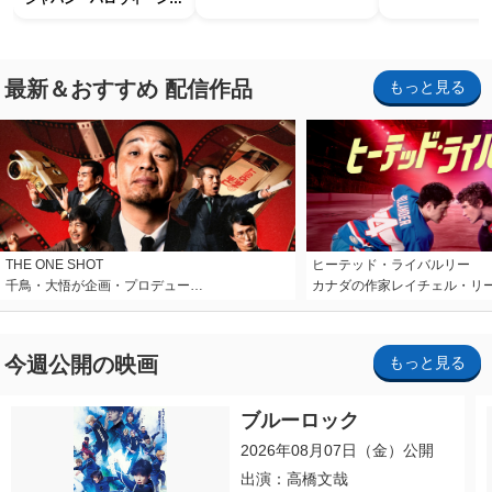
ホラー・ナイト ～オール
ナイト～パス」
最新＆おすすめ 配信作品
もっと見る
THE ONE SHOT
ヒーテッド・ライバルリー
千鳥・大悟が企画・プロデュー…
カナダの作家レイチェル・リ
今週公開の映画
もっと見る
ブルーロック
2026年08月07日（金）公開
出演：高橋文哉