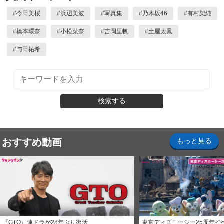
#
今田美桜
#
浜辺美波
#
写真集
#
乃木坂46
#
有村架純
#
橋本環奈
#
小松菜奈
#
吉岡里帆
#
土屋太鳳
#
与田祐希
検索する
おすすめ動画
もっと見る
『GTO』連ドラが28年ぶり復活
東京ディズニーシー25周年イ