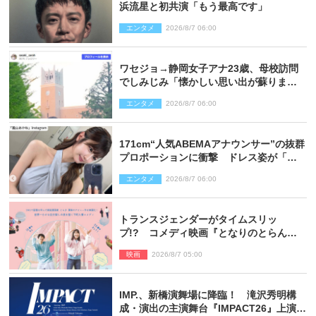
浜流星と初共演「もう最高です」
エンタメ
2026/8/7 06:00
ワセジョ→静岡女子アナ23歳、母校訪問
でしみじみ「懐かしい思い出が蘇りまし
た」
エンタメ
2026/8/7 06:00
171cm“人気ABEMAアナウンサー”の抜群
プロポーションに衝撃 ドレス姿が「美
しい」「品がありすぎる」
エンタメ
2026/8/7 06:00
トランスジェンダーがタイムスリッ
プ!? コメディ映画『となりのとらんす
少女ちゃん』11.7公開決定
映画
2026/8/7 05:00
IMP.、新橋演舞場に降臨！ 滝沢秀明構
成・演出の主演舞台『IMPACT26』上演決