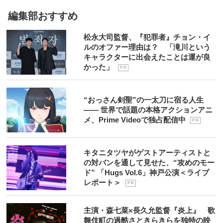
編集部おすすめ
松永大司監督、『犯罪者』チョン・イ
ルのオファー理由は？ 「滝川という
キャラクターに出会えたことは運が良
かった」
P R
“おっさん剣聖”の一太刀に宿る人生
―― 世界で話題の本格アクションアニ
メ、Prime Videoで独占配信中
P R
キタニタツヤがゲストアーティストと
の対バンを通して見せた、“攻めのモー
ド” 「Hugs Vol.6」神戸公演＜ライブ
レポート＞
P R
主演・森七菜×長久允監督『炎上』 歌
舞伎町の過酷さときらきらを独特の映