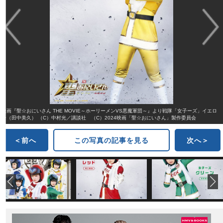
映画『聖☆おにいさん THE MOVIE～ホーリーメンVS悪魔軍団～』より戦隊「女子ーズ」イエロ
ー（田中美久） （C）中村光／講談社 （C）2024映画「聖☆おにいさん」製作委員会
＜前へ
この写真の記事を見る
次へ＞