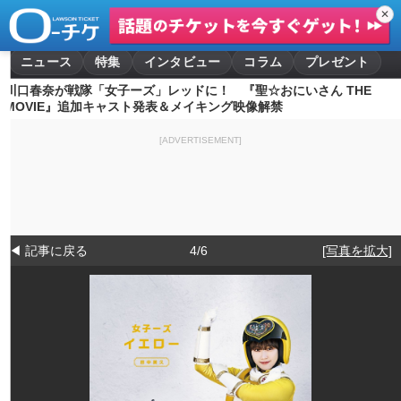
✕
ニュース
特集
インタビュー
コラム
プレゼント
川口春奈が戦隊「女子ーズ」レッドに！ 『聖☆おにいさん THE
MOVIE』追加キャスト発表＆メイキング映像解禁
[ADVERTISEMENT]
◀ 記事に戻る
4/6
[写真を拡大]