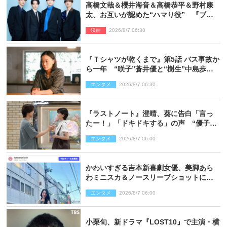
高橋文哉＆櫻井海音＆高橋恭平＆野村康
太、お互いが認めた“ハマり役” 『ブル
ーロック』で築いた最高のチームワーク
映画
2026/8/7 06:30
『Ｔシャツが乾くまで』第5話 バス事故か
ら一年 “咲子”蒼井優と“樹生”中島歩は
心を許しあえる関係に
エンタメ
2026/8/7 06:30
『ラストノート』澄晴、葵に告白「言っ
たー！」「ドキドキする」の声 “優子劇
場”も話題
エンタメ
2026/8/7 06:00
かわいすぎる吉本新喜劇女優、美脚あら
わミニスカ＆ノースリーブショットに反
響
エンタメ
2026/8/7 06:00
小栗旬、新ドラマ『LOST10』で主演・横