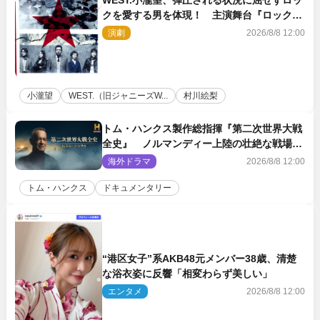
クを愛する男を体現！ 主演舞台『ロックン
ロール』ビジュアル解禁
演劇
2026/8/8 12:00
小瀧望
WEST.（旧ジャニーズW...
村川絵梨
トム・ハンクス製作総指揮『第二次世界大戦
全史』 ノルマンディー上陸の壮絶な戦場を
収めた特別映像解禁
海外ドラマ
2026/8/8 12:00
トム・ハンクス
ドキュメンタリー
“港区女子”系AKB48元メンバー38歳、清楚
な浴衣姿に反響「相変わらず美しい」
エンタメ
2026/8/8 12:00