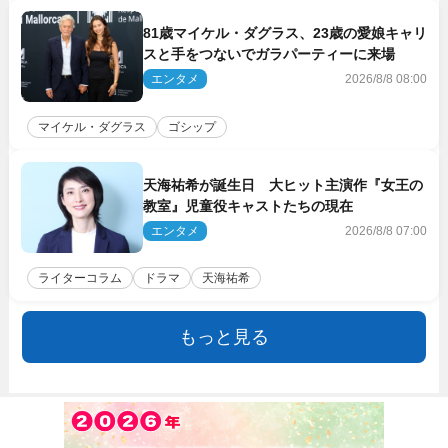
81歳マイケル・ダグラス、23歳の愛娘キャリ
スと手をつないでガラパーティーに来場
エンタメ
2026/8/8 08:00
マイケル・ダグラス
ゴシップ
天海祐希が誕生日 大ヒット主演作『女王の
教室』児童役キャストたちの現在
エンタメ
2026/8/8 07:00
ライターコラム
ドラマ
天海祐希
もっと見る