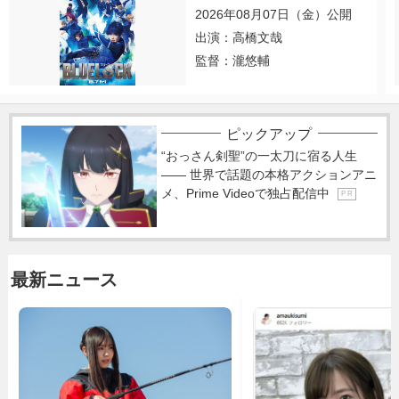
2026年08月07日（金）公開
出演：高橋文哉
監督：瀧悠輔
ピックアップ
“おっさん剣聖”の一太刀に宿る人生
―― 世界で話題の本格アクションアニ
メ、Prime Videoで独占配信中
P R
最新ニュース