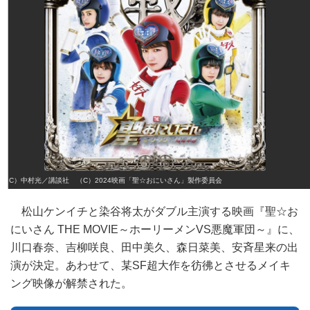
（C）中村光／講談社 （C）2024映画「聖☆おにいさん」製作委員会
松山ケンイチと染谷将太がダブル主演する映画『聖☆お
にいさん THE MOVIE～ホーリーメンVS悪魔軍団～』に、
川口春奈、吉柳咲良、田中美久、森日菜美、安斉星来の出
演が決定。あわせて、某SF超大作を彷彿とさせるメイキ
ング映像が解禁された。