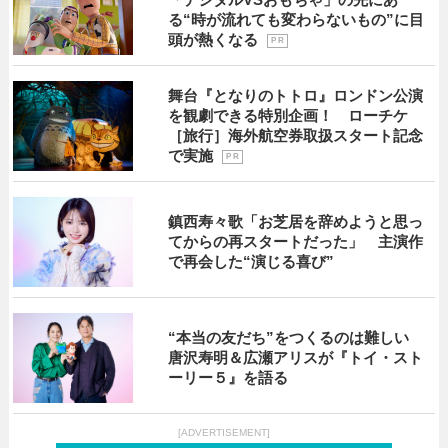
る“時が流れても変わらないもの”に目
頭が熱くなる
P R
舞台『となりのトトロ』ロンドン公演
を観劇できる特別企画！ ローチケ
［旅行］海外航空券取扱スタート記念
で実施
P R
鎮西寿々歌「お芝居を辞めようと思っ
てからの再スタートだった」 主演作
で再会した“演じる喜び”
“本当の友だち”をつくるのは難しい
唐沢寿明＆広瀬アリスが『トイ・スト
ーリー５』を語る
[ADVERTISEMENT]