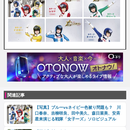
関連記事
【写真】ブルーvsネイビー色被り問題も？ 川
口春奈、吉柳咲良、田中美久、森日菜美、安斉
星来演じる戦隊「女子ーズ」ソロビジュアル