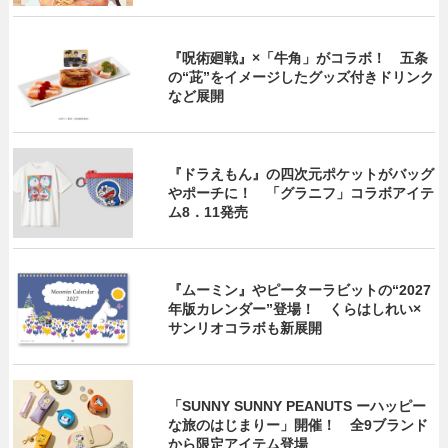
『呪術廻戦』×「牛角」がコラボ！ 五条
の“茈”をイメージしたグッズ付きドリンク
など展開
『ドラえもん』の四次元ポケットがバッグ
やポーチに！ 「グラニフ」コラボアイテ
ム8．11発売
『ムーミン』やピーターラビットの“2027
年版カレンダー”登場！ くらはしれい×
サンリオコラボも新展開
「SUNNY SUNNY PEANUTS ーハッピー
な旅のはじまりー」開催！ 全9ブランド
から限定アイテム登場