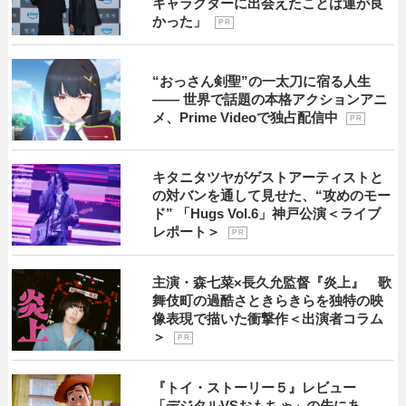
キャラクターに出会えたことは運が良
かった」
P R
“おっさん剣聖”の一太刀に宿る人生
―― 世界で話題の本格アクションアニ
メ、Prime Videoで独占配信中
P R
キタニタツヤがゲストアーティストと
の対バンを通して見せた、“攻めのモー
ド” 「Hugs Vol.6」神戸公演＜ライブ
レポート＞
P R
主演・森七菜×長久允監督『炎上』 歌
舞伎町の過酷さときらきらを独特の映
像表現で描いた衝撃作＜出演者コラム
＞
P R
『トイ・ストーリー５』レビュー
「デジタルVSおもちゃ」の先にあ