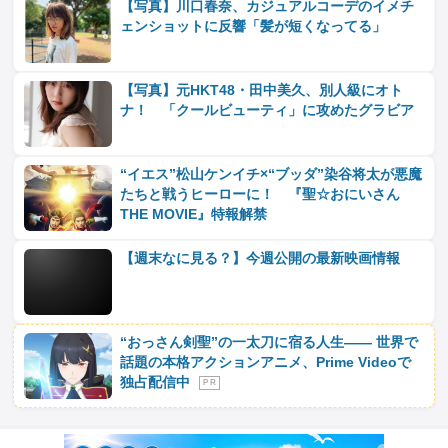
【写真】川口春奈、カジュアルコーデのイメチ
ェンショットに反響「髪が短くなってる」
【写真】元HKT48・田中美久、別人級にオト
ナ！ 「クールビューティ」に攻めたグラビア
“イエス”松山ケンイチ×“ブッダ”染谷将太が悪魔
たちと戦うヒーローに！ 『聖☆おにいさん
THE MOVIE』特報解禁
【週末なに見る？】今週公開の最新映画情報
“おっさん剣聖”の一太刀に宿る人生―― 世界で
話題の本格アクションアニメ、Prime Videoで
独占配信中
P R