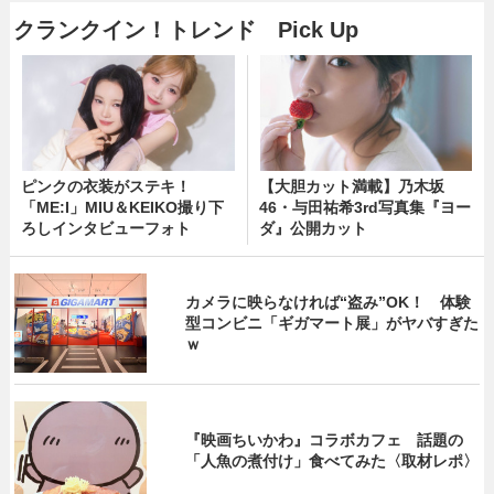
クランクイン！トレンド Pick Up
ピンクの衣装がステキ！
【大胆カット満載】乃木坂
「ME:I」MIU＆KEIKO撮り下
46・与田祐希3rd写真集『ヨー
ろしインタビューフォト
ダ』公開カット
カメラに映らなければ“盗み”OK！ 体験
型コンビニ「ギガマート展」がヤバすぎた
ｗ
『映画ちいかわ』コラボカフェ 話題の
「人魚の煮付け」食べてみた〈取材レポ〉