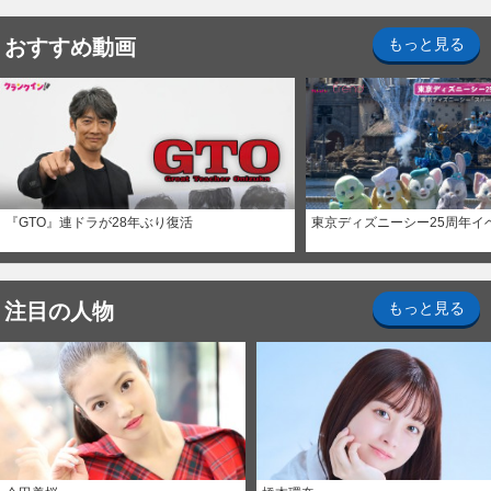
おすすめ動画
もっと見る
『GTO』連ドラが28年ぶり復活
東京ディズニーシー25周年イ
注目の人物
もっと見る