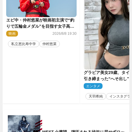
エビ中・仲村悠菜が映画初主演で“釣
りで五輪金メダル”を目指す女子高生
に！ 映画『つりこまち』今秋公開
映画
2026/8/8 19:30
私立恵比寿中学
仲村悠菜
グラビア美女29歳、タイ
引き締まった“へそ出し”
「可愛い過ぎる」
エンタメ
2
天羽希純
インスタグラ
WEST.小瀧望、弾圧される状況に屈せずロッ