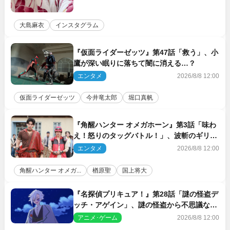
大島麻衣
インスタグラム
『仮面ライダーゼッツ』第47話「救う」、小
鷹が深い眠りに落ちて闇に消える…？
エンタメ
2026/8/8 12:00
仮面ライダーゼッツ
今井竜太郎
堀口真帆
『角醒ハンター オメガホーン』第3話「味わ
え！怒りのタッグバトル！」、波斬のギリコ
がハンターバトルを挑んできた！
エンタメ
2026/8/8 12:00
角醒ハンター オメガ...
楢原聖
国上将大
『名探偵プリキュア！』第28話「謎の怪盗デ
ッチ・アゲイン」、謎の怪盗から不思議な予
告状が届く
アニメ･ゲーム
2026/8/8 12:00