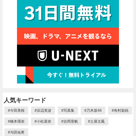
人気キーワード
#
今田美桜
#
浜辺美波
#
写真集
#
乃木坂46
#
有村架純
#
橋本環奈
#
小松菜奈
#
吉岡里帆
#
土屋太鳳
#
与田祐希