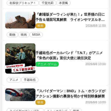
名探偵プリキュア！
千賀光莉
本渡楓
『劇場版ダーウィンが来た！』世界猫の日に
予告＆場面写真解禁 ライオンやマヌルネコ
の赤ちゃんが大集合
映画
2026/8/8 11:00
動物
映画
MISIA
手越祐也ボーカルバンド「T.N.T」がアニメ
『朱色の仮面』宣伝大使に就任決定
アニメ･ゲーム
2026/8/8 10:00
アニメ
手越祐也
『スパイダーマン：BND』トム・ホランドが
アクション撮影の裏側を明かす特別映像解禁
映画
2026/8/8 10:00