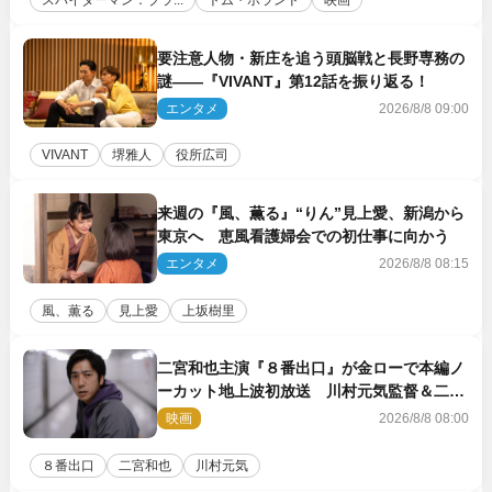
スパイダーマン：ブラ...
トム・ホランド
映画
要注意人物・新庄を追う頭脳戦と長野専務の
謎――『VIVANT』第12話を振り返る！
エンタメ
2026/8/8 09:00
VIVANT
堺雅人
役所広司
来週の『風、薫る』“りん”見上愛、新潟から
東京へ 恵風看護婦会での初仕事に向かう
エンタメ
2026/8/8 08:15
風、薫る
見上愛
上坂樹里
二宮和也主演『８番出口』が金ローで本編ノ
ーカット地上波初放送 川村元気監督＆二宮
コメント到着
映画
2026/8/8 08:00
８番出口
二宮和也
川村元気