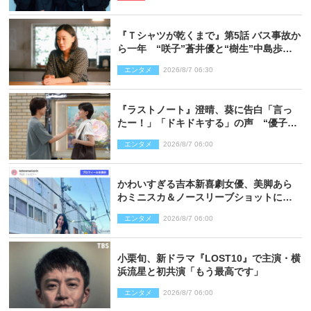
『Ｔシャツが乾くまで』第5話 バス事故か
ら一年 “咲子”蒼井優と“樹生”中島歩は
心を許しあえる関係に
エンタメ
2026/8/7 06:30
『ラストノート』澄晴、葵に告白「言っ
たー！」「ドキドキする」の声 “優子劇
場”も話題
エンタメ
2026/8/7 06:00
かわいすぎる吉本新喜劇女優、美脚あら
わミニスカ＆ノースリーブショットに反
響
エンタメ
2026/8/7 06:00
小栗旬、新ドラマ『LOST10』で主演・横
浜流星と初共演「もう最高です」
エンタメ
2026/8/7 06:00