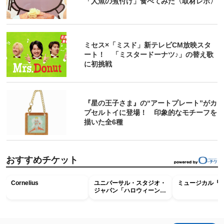
「人魚の煮付け」食べてみた〈取材レポ〉
ミセス×「ミスド」新テレビCM放映スタ
ート！ 「ミスタードーナツ♪」の替え歌
に初挑戦
『星の王子さま』の“アートプレート”がカ
プセルトイに登場！ 印象的なモチーフを
描いた全6種
おすすめチケット
Cornelius
ユニバーサル・スタジオ・
ミュージカル『R
ジャパン「ハロウィーン・
ホラー・ナイト ～オール
ナイト～パス」