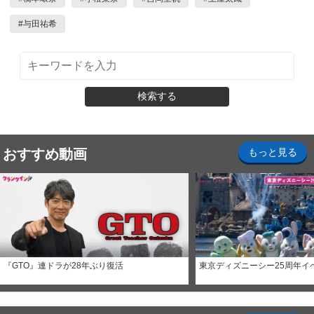
#
与田祐希
検索する
おすすめ動画
もっと見る
『GTO』連ドラが28年ぶり復活
東京ディズニーシー25周年イ