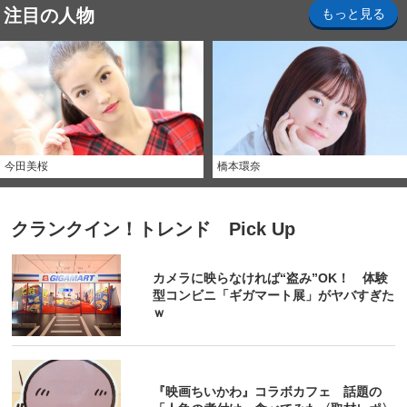
注目の人物
もっと見る
今田美桜
橋本環奈
クランクイン！トレンド Pick Up
カメラに映らなければ“盗み”OK！ 体験
型コンビニ「ギガマート展」がヤバすぎた
ｗ
『映画ちいかわ』コラボカフェ 話題の