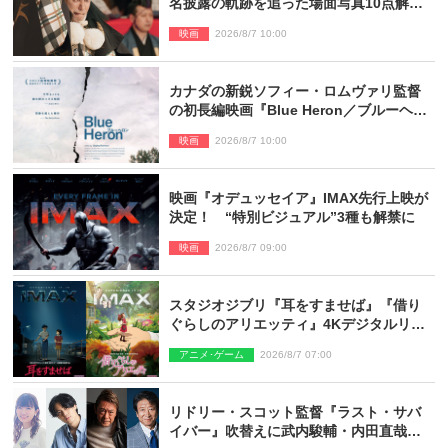
名披露の軌跡を追った場面写真10点解
禁！
映画
2026/8/7 10:00
カナダの新鋭ソフィー・ロムヴァリ監督
の初長編映画『Blue Heron／ブルーヘロ
ン』10.23公開
映画
2026/8/7 10:00
映画『オデュッセイア』IMAX先行上映が
決定！ “特別ビジュアル”3種も解禁に
映画
2026/8/7 09:00
スタジオジブリ『耳をすませば』『借り
ぐらしのアリエッティ』4Kデジタルリマ
スターでIMAX上映決定！
アニメ･ゲーム
2026/8/7 07:00
リドリー・スコット監督『ラスト・サバ
イバー』吹替えに武内駿輔・内田直哉・