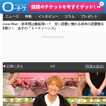
✕
ニュース
特集
インタビュー
コラム
プレゼント
Snow Man・岩本照は嫉妬深い？ 甘い恋愛に憧れる岩本の恋愛観を
深堀り！ あすの『トークィーンズ』
[ADVERTISEMENT]
◀ 記事に戻る
1/4
[写真を拡大]