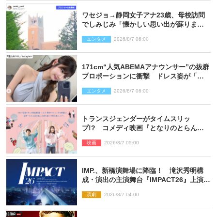
ワセジョ→静岡女子アナ23歳、母校訪問
でしみじみ「懐かしい思い出が蘇りまし
た」
エンタメ
2026/8/7 06:00
171cm“人気ABEMAアナウンサー”の抜群
プロポーションに衝撃 ドレス姿が「美
しい」「品がありすぎる」
エンタメ
2026/8/7 06:00
トランスジェンダーがタイムスリッ
プ!? コメディ映画『となりのとらんす
少女ちゃん』11.7公開決定
映画
2026/8/7 05:00
IMP.、新橋演舞場に降臨！ 滝沢秀明構
成・演出の主演舞台『IMPACT26』上演決
定
演劇
2026/8/7 04:00