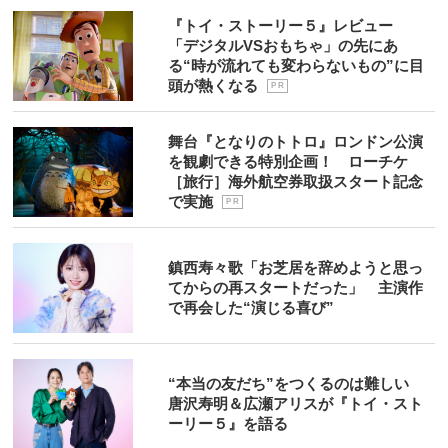
『トイ・ストーリー５』レビュー
「デジタルVSおもちゃ」の先にあ
る“時が流れても変わらないもの”に目
頭が熱くなる
P R
舞台『となりのトトロ』ロンドン公演
を観劇できる特別企画！ ローチケ
［旅行］海外航空券取扱スタート記念
で実施
P R
鎮西寿々歌「お芝居を辞めようと思っ
てからの再スタートだった」 主演作
で再会した“演じる喜び”
“本当の友だち”をつくるのは難しい
唐沢寿明＆広瀬アリスが『トイ・スト
ーリー５』を語る