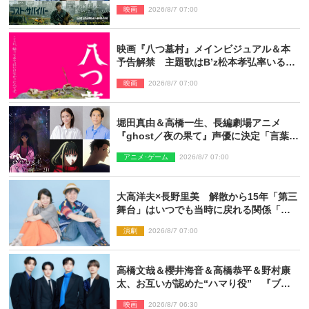
種崎敦美・井上和彦ら豪華声優陣が集
映画
2026/8/7 07:00
結！
映画『八つ墓村』メインビジュアル＆本
予告解禁 主題歌はB’z松本孝弘率いる
TMG「DOOM」に決定
映画
2026/8/7 07:00
堀田真由＆高橋一生、長編劇場アニメ
『ghost／夜の果て』声優に決定「言葉に
はできない沢山の感情を思い出しまし
アニメ･ゲーム
2026/8/7 07:00
た」
大高洋夫×長野里美 解散から15年「第三
舞台」はいつでも当時に戻れる関係「や
っぱり他の方たちとは違います」
演劇
2026/8/7 07:00
高橋文哉＆櫻井海音＆高橋恭平＆野村康
太、お互いが認めた“ハマり役” 『ブル
ーロック』で築いた最高のチームワーク
映画
2026/8/7 06:30