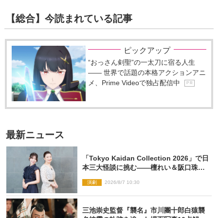
【総合】今読まれている記事
ピックアップ
“おっさん剣聖”の一太刀に宿る人生
―― 世界で話題の本格アクションアニ
メ、Prime Videoで独占配信中
P R
最新ニュース
「Tokyo Kaidan Collection 2026」で日
本三大怪談に挑む――檀れい＆阪口珠美
が語る「牡丹灯籠」の新たな魅力
演劇
2026/8/7 10:30
三池崇史監督『襲名』市川團十郎白猿襲