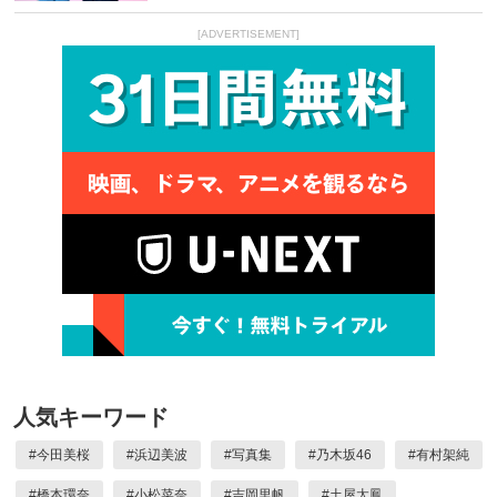
[ADVERTISEMENT]
人気キーワード
#
今田美桜
#
浜辺美波
#
写真集
#
乃木坂46
#
有村架純
#
橋本環奈
#
小松菜奈
#
吉岡里帆
#
土屋太鳳