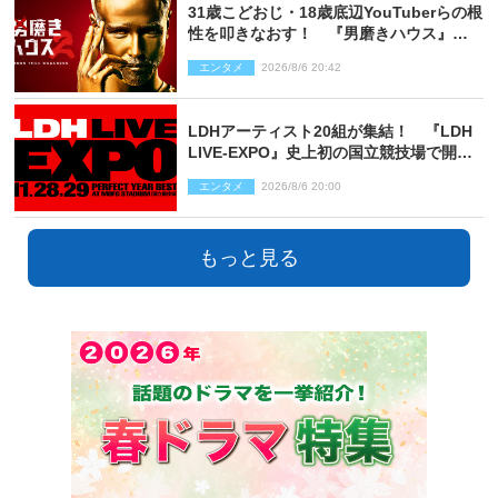
31歳こどおじ・18歳底辺YouTuberらの根
性を叩きなおす！ 『男磨きハウス』第2
弾コーチ陣発表
エンタメ
2026/8/6 20:42
LDHアーティスト20組が集結！ 『LDH
LIVE‐EXPO』史上初の国立競技場で開催
決定
エンタメ
2026/8/6 20:00
もっと見る