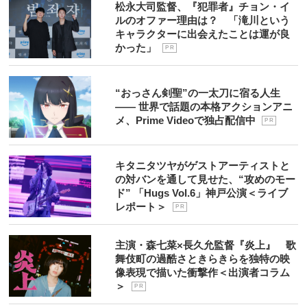
松永大司監督、『犯罪者』チョン・イ
ルのオファー理由は？ 「滝川という
キャラクターに出会えたことは運が良
かった」
P R
“おっさん剣聖”の一太刀に宿る人生
―― 世界で話題の本格アクションアニ
メ、Prime Videoで独占配信中
P R
キタニタツヤがゲストアーティストと
の対バンを通して見せた、“攻めのモー
ド” 「Hugs Vol.6」神戸公演＜ライブ
レポート＞
P R
主演・森七菜×長久允監督『炎上』 歌
舞伎町の過酷さときらきらを独特の映
像表現で描いた衝撃作＜出演者コラム
＞
P R