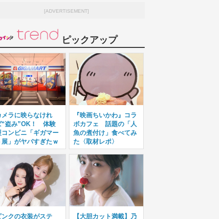
[ADVERTISEMENT]
ピックアップ
カメラに映らなけれ
『映画ちいかわ』コラ
ば“盗み”OK！ 体験
ボカフェ 話題の「人
型コンビニ「ギガマー
魚の煮付け」食べてみ
ト展」がヤバすぎたｗ
た〈取材レポ〉
ピンクの衣装がステ
【大胆カット満載】乃