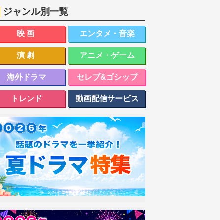
ジャンル別一覧
映画
エンタメ・音楽
演劇
アニメ・ゲーム
海外ドラマ
セレブ&ゴシップ
トレンド
動画配信サービス