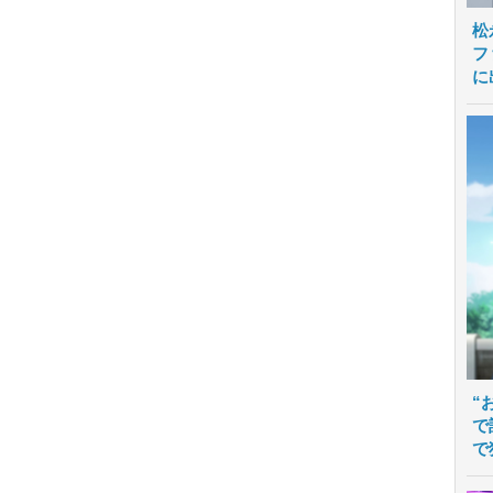
松
フ
に
“
で
で