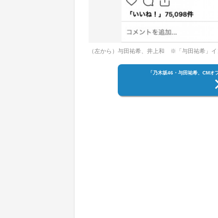
（左から）与田祐希、井上和 ※「与田祐希」イ
「乃木坂46・与田祐希、CM