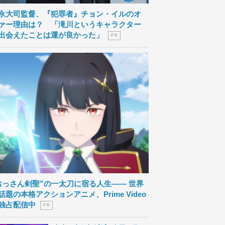
永大司監督、『犯罪者』チョン・イルのオ
ァー理由は？ 「滝川というキャラクター
出会えたことは運が良かった」
P R
おっさん剣聖”の一太刀に宿る人生―― 世界
話題の本格アクションアニメ、Prime Video
独占配信中
P R