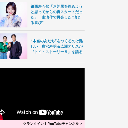
鎮西寿々歌「お芝居を辞めよう
と思ってからの再スタートだっ
た」 主演作で再会した“演じ
る喜び”
“本当の友だち”をつくるのは難
しい 唐沢寿明＆広瀬アリスが
『トイ・ストーリー５』を語る
クランクイン！ YouTubeチャンネル ＞