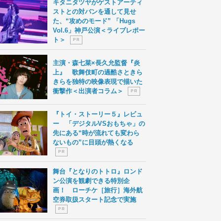
キタニタツヤがゲストアーティ
ストとの対バンを通して見せ
た、“攻めのモード” 「Hugs
Vol.6」神戸公演＜ライブレポー
ト＞
P R
主演・森七菜×長久允監督『炎
上』 歌舞伎町の過酷さときら
きらを独特の映像表現で描いた
衝撃作＜出演者コラム＞
P R
『トイ・ストーリー５』レビュ
ー 「デジタルVSおもちゃ」の
先にある“時が流れても変わら
ないもの”に目頭が熱くなる
P R
舞台『となりのトトロ』ロンド
ン公演を観劇できる特別企
画！ ローチケ［旅行］海外航
空券取扱スタート記念で実施
P R