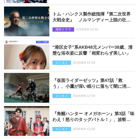
トム・ハンクス製作総指揮『第二次世界
大戦全史』 ノルマンディー上陸の壮絶
な戦場を収めた特別映像解禁
海外ドラマ
2026/8/8 12:00
“港区女子”系AKB48元メンバー38歳、清
楚な浴衣姿に反響「相変わらず美しい」
エンタメ
2026/8/8 12:00
『仮面ライダーゼッツ』第47話「救
う」、小鷹が深い眠りに落ちて闇に消え
る…？
エンタメ
2026/8/8 12:00
『角醒ハンター オメガホーン』第3話「味
わえ！怒りのタッグバトル！」、波斬の
ギリコがハンターバトルを挑んできた！
エンタメ
2026/8/8 12:00