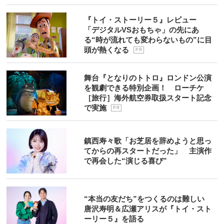
『トイ・ストーリー５』レビュー
「デジタルVSおもちゃ」の先にあ
る“時が流れても変わらないもの”に目
頭が熱くなる
P R
舞台『となりのトトロ』ロンドン公演
を観劇できる特別企画！ ローチケ
［旅行］海外航空券取扱スタート記念
で実施
P R
鎮西寿々歌「お芝居を辞めようと思っ
てからの再スタートだった」 主演作
で再会した“演じる喜び”
“本当の友だち”をつくるのは難しい
唐沢寿明＆広瀬アリスが『トイ・スト
ーリー５』を語る