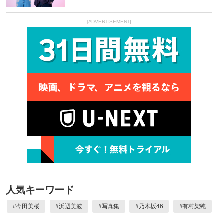
[ADVERTISEMENT]
人気キーワード
#
今田美桜
#
浜辺美波
#
写真集
#
乃木坂46
#
有村架純