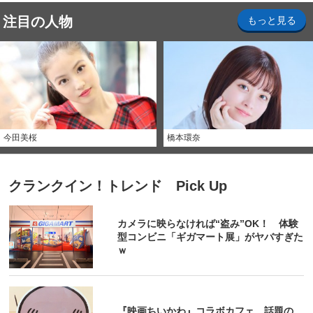
注目の人物
もっと見る
今田美桜
橋本環奈
クランクイン！トレンド Pick Up
カメラに映らなければ“盗み”OK！ 体験
型コンビニ「ギガマート展」がヤバすぎた
ｗ
『映画ちいかわ』コラボカフェ 話題の