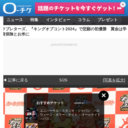
✕
ニュース
特集
インタビュー
コラム
プレゼント
ラブレターズ、『キングオブコント2024』で悲願の初優勝 賞金は学
資保険とお米に
[ADVERTISEMENT]
◀ 記事に戻る
5/26
[写真を拡大]
×
おすすめチケット
ユニバーサル・スタジオ・ジャパン「ハロ
ウィーン・ホラー・ナイト ～オールナイト
～パス」