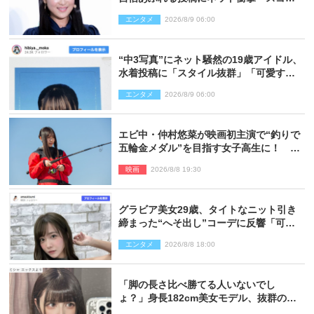
イ」「写真集を出して欲しい」
エンタメ
2026/8/9 06:00
“中3写真”にネット騒然の19歳アイドル、
水着投稿に「スタイル抜群」「可愛すぎ
る」と絶賛の声
エンタメ
2026/8/9 06:00
エビ中・仲村悠菜が映画初主演で“釣りで
五輪金メダル”を目指す女子高生に！ 映
画『つりこまち』今秋公開
映画
2026/8/8 19:30
グラビア美女29歳、タイトなニット引き
締まった“へそ出し”コーデに反響「可愛
い過ぎる」
エンタメ
2026/8/8 18:00
「脚の長さ比べ勝てる人いないでし
ょ？」身長182cm美女モデル、抜群のプ
ロポーションにネット衝撃