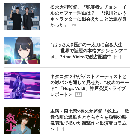
松永大司監督、『犯罪者』チョン・イ
ルのオファー理由は？ 「滝川という
キャラクターに出会えたことは運が良
かった」
P R
“おっさん剣聖”の一太刀に宿る人生
―― 世界で話題の本格アクションアニ
メ、Prime Videoで独占配信中
P R
キタニタツヤがゲストアーティストと
の対バンを通して見せた、“攻めのモー
ド” 「Hugs Vol.6」神戸公演＜ライブ
レポート＞
P R
主演・森七菜×長久允監督『炎上』 歌
舞伎町の過酷さときらきらを独特の映
像表現で描いた衝撃作＜出演者コラム
＞
P R