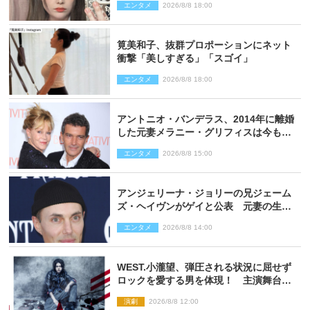
エンタメ
2026/8/8 18:00
筧美和子、抜群プロポーションにネット
衝撃「美しすぎる」「スゴイ」
エンタメ
2026/8/8 18:00
アントニオ・バンデラス、2014年に離婚
した元妻メラニー・グリフィスは今も
「親友の一人」
エンタメ
2026/8/8 15:00
アンジェリーナ・ジョリーの兄ジェーム
ズ・ヘイヴンがゲイと公表 元妻の生配
信で明らかに
エンタメ
2026/8/8 14:00
WEST.小瀧望、弾圧される状況に屈せず
ロックを愛する男を体現！ 主演舞台
『ロックンロール』ビジュアル解禁
演劇
2026/8/8 12:00