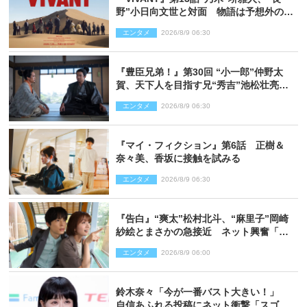
野”小日向文世と対面 物語は予想外の展
開へ
エンタメ
2026/8/9 06:30
『豊臣兄弟！』第30回 “小一郎”仲野太
賀、天下人を目指す兄“秀吉”池松壮亮
と“清須会議”へ
エンタメ
2026/8/9 06:30
『マイ・フィクション』第6話 正樹＆
奈々美、香坂に接触を試みる
エンタメ
2026/8/9 06:30
『告白』“爽太”松村北斗、“麻里子”岡崎
紗絵とまさかの急接近 ネット興奮「そ
の反応は」「いいの!?」（ネタバレあ
エンタメ
2026/8/9 06:00
り）
鈴木奈々「今が一番バスト大きい！」
自信あふれる投稿にネット衝撃「スゴ