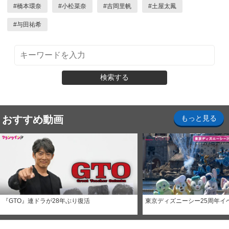
#
橋本環奈
#
小松菜奈
#
吉岡里帆
#
土屋太鳳
#
与田祐希
検索する
おすすめ動画
もっと見る
『GTO』連ドラが28年ぶり復活
東京ディズニーシー25周年イ