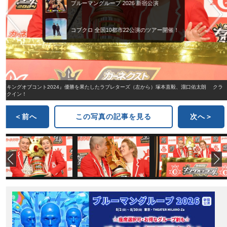
ブルーマングループ 2026 新宿公演
コブクロ 全国10都市22公演のツアー開催！
『キングオブコント2024』優勝を果たしたラブレターズ（左から）塚本直毅、溜口佑太朗 クラ
ンクイン！
＜前へ
この写真の記事を見る
次へ＞