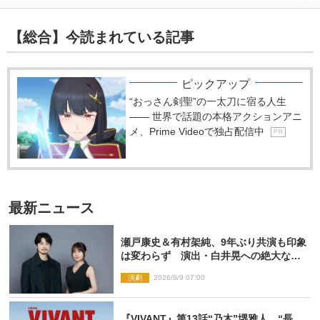
【総合】今読まれている記事
ピックアップ
“おっさん剣聖”の一太刀に宿る人生
―― 世界で話題の本格アクションアニ
メ、Prime Videoで独占配信中
P R
最新ニュース
瀬戸康史＆有村架純、9年ぶり共演も印象
は変わらず 演出・白井晃への絶大なる
信頼を胸に舞台『キュー』に挑む
演劇
2026/8/9 07:00
『VIVANT』第13話“乃木”堺雅人、“長