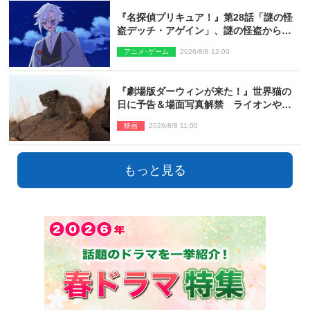
『名探偵プリキュア！』第28話「謎の怪
盗デッチ・アゲイン」、謎の怪盗から不
思議な予告状が届く
アニメ･ゲーム
2026/8/8 12:00
『劇場版ダーウィンが来た！』世界猫の
日に予告＆場面写真解禁 ライオンやマ
ヌルネコの赤ちゃんが大集合
映画
2026/8/8 11:00
もっと見る