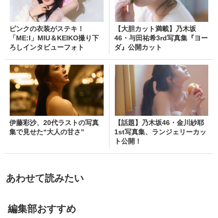
ピンクの衣装がステキ！
【大胆カット満載】乃木坂
「ME:I」MIU＆KEIKO撮り下
46・与田祐希3rd写真集『ヨー
ろしインタビューフォト
ダ』公開カット
伊藤彩沙、20代ラストの写真
【話題】乃木坂46・金川紗耶
集で見せた“大人の甘さ”
1st写真集、ランジェリーカッ
ト公開！
あわせて読みたい
編集部おすすめ