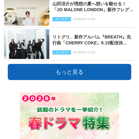
山田涼介が理想の夏へ想いを馳せる！
「JO MALONE LONDON」新作フレグラ
ンスを体験
エンタメ
2026/8/6 14:55
リトグリ、新作アルバム『BREATH』先
行曲「CHERRY COKE」8.19配信決
定！ eill書き下ろしのラブソング
エンタメ
2026/8/6 14:20
もっと見る