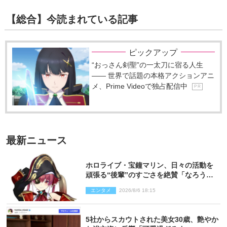
【総合】今読まれている記事
ピックアップ
“おっさん剣聖”の一太刀に宿る人生
―― 世界で話題の本格アクションアニ
メ、Prime Videoで独占配信中
P R
最新ニュース
ホロライブ・宝鐘マリン、日々の活動を
頑張る“後輩”のすごさを絶賛「なろう系
主人公まである」
エンタメ
2026/8/6 18:15
5社からスカウトされた美女30歳、艶やか