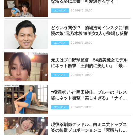
な浴衣姿に反響「可愛過ぎるすぅ」
エンタメ
2026/8/6 18:00
どういう関係!? 的場浩司インスタに“自
慢の娘”元乃木坂46美女2人が登場し反響
エンタメ
2026/8/6 18:00
元夫はプロ野球監督 54歳美魔女モデル
にネット衝撃「圧倒的に美しい」「最強
クラス」「うっとり」
エンタメ
2026/8/6 18:00
“役満ボディ”岡田紗佳、ブルーのドレス
姿にネット衝撃「美しすぎる」「ナイ
ス」
エンタメ
2026/8/6 18:00
現役薬剤師グラドル、白ミニ丈トップス
姿の抜群プロポーションに「素晴らしす