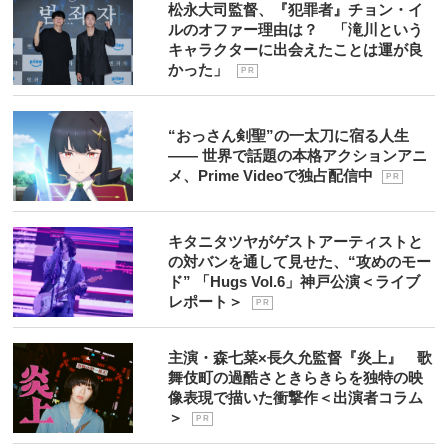
松永大司監督、『犯罪者』チョン・イ
ルのオファー理由は？ 「滝川という
キャラクターに出会えたことは運が良
かった」
P R
“おっさん剣聖”の一太刀に宿る人生
―― 世界で話題の本格アクションアニ
メ、Prime Videoで独占配信中
P R
キタニタツヤがゲストアーティストと
の対バンを通して見せた、“攻めのモー
ド” 「Hugs Vol.6」神戸公演＜ライブ
レポート＞
P R
主演・森七菜×長久允監督『炎上』 歌
舞伎町の過酷さときらきらを独特の映
像表現で描いた衝撃作＜出演者コラム
＞
P R