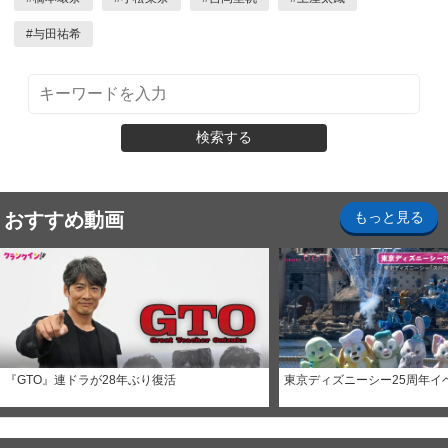
#
与田祐希
検索する
おすすめ動画
もっと見る
『GTO』連ドラが28年ぶり復活
東京ディズニーシー25周年イ