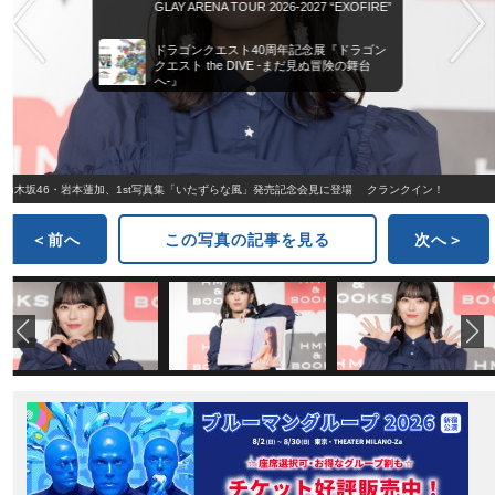
GLAY ARENA TOUR 2026-2027 “EXOFIRE”
ドラゴンクエスト40周年記念展『ドラゴン
クエスト the DIVE -まだ見ぬ冒険の舞台
へ-』
乃木坂46・岩本蓮加、1st写真集「いたずらな風」発売記念会見に登場 クランクイン！
＜前へ
この写真の記事を見る
次へ＞