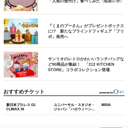
「人魚の煮付け」食べてみた〈取材レポ〉
『くまのプーさん』がプレゼントボックス
に!? 新たなブラインドフィギュア「フリ
ポ」発売へ
サンリオのレトロかわいいランチバッグな
ど90商品が集結！ 「212 KITCHEN
STORE」コラボコレクション登場
おすすめチケット
新日本プロレス G1
ユニバーサル・スタジオ・
MISIA
CLIMAX 36
ジャパン「ハロウィーン・
ホラー・ナイト ～オール
ナイト～パス」