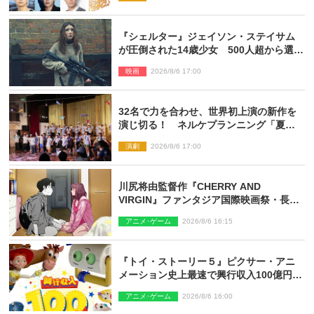
『シェルター』ジェイソン・ステイサム
が圧倒された14歳少女 500人超から選出
された新鋭ボディ・レイ・ブレスナック
映画
2026/8/6 17:00
とは
32名で力を合わせ、世界初上演の新作を
演じ切る！ ネルケプランニング「夏休
み！オン・ワークショップ2026」レポー
演劇
2026/8/6 17:00
ト【最終日】
川尻将由監督作『CHERRY AND
VIRGIN』ファンタジア国際映画祭・長編
アニメ部門で観客賞・金賞受賞！
アニメ･ゲーム
2026/8/6 16:15
『トイ・ストーリー５』ピクサー・アニ
メーション史上最速で興行収入100億円突
破 シリーズNo.1興収が目前
アニメ･ゲーム
2026/8/6 16:00