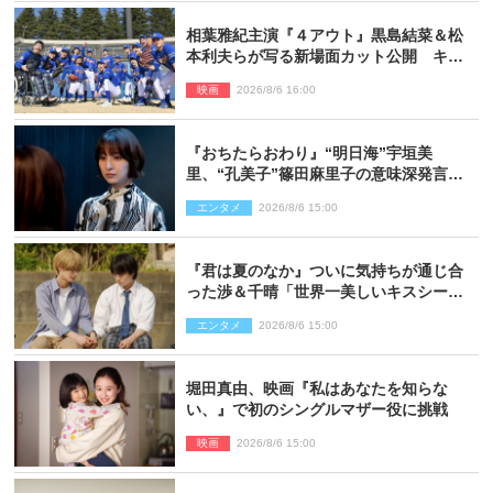
相葉雅紀主演『４アウト』黒島結菜＆松
本利夫らが写る新場面カット公開 キャ
スト登壇イベントも決定
映画
2026/8/6 16:00
『おちたらおわり』“明日海”宇垣美
里、“孔美子”篠田麻里子の意味深発言に
絶句 ネット驚き「まさか」「意外な展
エンタメ
2026/8/6 15:00
開」
『君は夏のなか』ついに気持ちが通じ合
った渉＆千晴「世界一美しいキスシー
ン」「めっちゃキュン」反響続々
エンタメ
2026/8/6 15:00
堀田真由、映画『私はあなたを知らな
い、』で初のシングルマザー役に挑戦
映画
2026/8/6 15:00