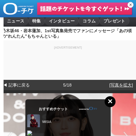
✕
ニュース
特集
インタビュー
コラム
プレゼント
乃木坂46・岩本蓮加、1st写真集発売でファンにメッセージ「あの頃
の“れんたん”もちゃんといる」
[ADVERTISEMENT]
◀ 記事に戻る
5/18
[写真を拡大]
×
おすすめチケット
MISIA