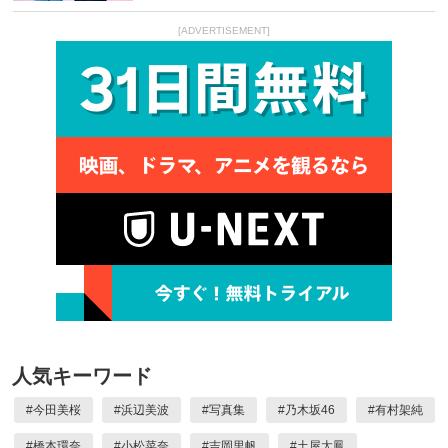
[ADVERTISEMENT]
人気キーワード
#
今田美桜
#
浜辺美波
#
写真集
#
乃木坂46
#
有村架純
#
橋本環奈
#
小松菜奈
#
吉岡里帆
#
土屋太鳳