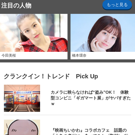
注目の人物
もっと見る
今田美桜
橋本環奈
クランクイン！トレンド Pick Up
カメラに映らなければ“盗み”OK！ 体験
型コンビニ「ギガマート展」がヤバすぎた
ｗ
『映画ちいかわ』コラボカフェ 話題の