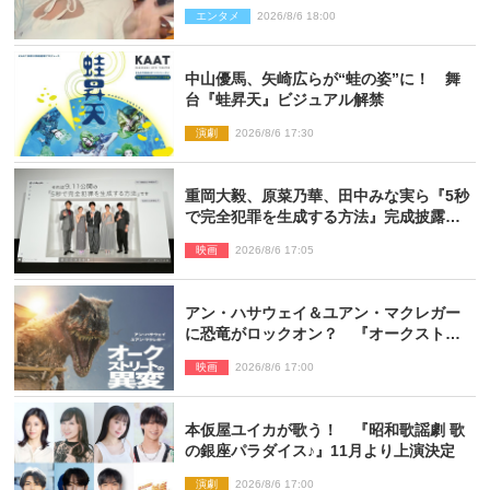
ぎる」「すっっっご！」とネット絶賛
エンタメ
2026/8/6 18:00
中山優馬、矢崎広らが“蛙の姿”に！ 舞
台『蛙昇天』ビジュアル解禁
演劇
2026/8/6 17:30
重岡大毅、原菜乃華、田中みな実ら『5秒
で完全犯罪を生成する方法』完成披露に
登壇！ それぞれのAI活用術も発表
映画
2026/8/6 17:05
アン・ハサウェイ＆ユアン・マクレガー
に恐竜がロックオン？ 『オークストリ
ートの異変』新ビジュアル＆本編映像初
映画
2026/8/6 17:00
解禁
本仮屋ユイカが歌う！ 『昭和歌謡劇 歌
の銀座パラダイス♪』11月より上演決定
演劇
2026/8/6 17:00