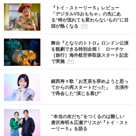
『トイ・ストーリー５』レビュー
「デジタルVSおもちゃ」の先にあ
る“時が流れても変わらないもの”に目
頭が熱くなる
P R
舞台『となりのトトロ』ロンドン公演
を観劇できる特別企画！ ローチケ
［旅行］海外航空券取扱スタート記念
で実施
P R
鎮西寿々歌「お芝居を辞めようと思っ
てからの再スタートだった」 主演作
で再会した“演じる喜び”
“本当の友だち”をつくるのは難しい
唐沢寿明＆広瀬アリスが『トイ・スト
ーリー５』を語る