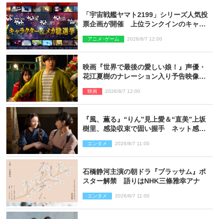
「宇宙戦艦ヤマト2199」シリーズ人気投
票企画が開催 上位ランクインのキャラ
クター＆メカは新規描き下ろしイラスト
アニメ･ゲーム
2026/8/7 12:00
を制作
映画『世界で最後の愛しい娘！』声優・
花江夏樹のナレーション入り予告映像解
禁「あふれ出る温かさに涙が止まらな
映画
2026/8/7 12:00
い！」
『風、薫る』“りん”見上愛＆“直美”上坂
樹里、感染収束で固い握手 ネット感動
「このバディは最強」「アツい」
エンタメ
2026/8/7 11:00
石橋静河主演の朝ドラ『ブラッサム』ポ
スター解禁 語りはNHK三條雅幸アナ
エンタメ
2026/8/7 11:00