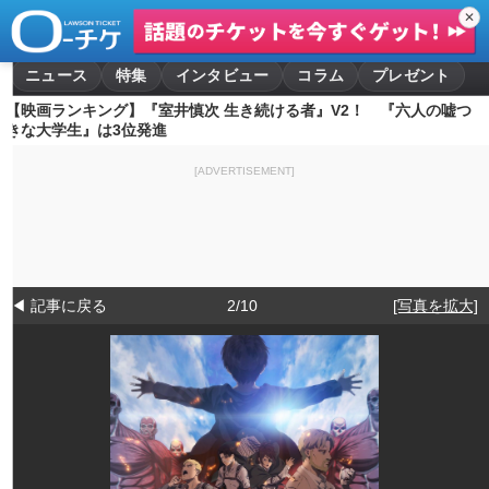
✕
ニュース
特集
インタビュー
コラム
プレゼント
【映画ランキング】『室井慎次 生き続ける者』V2！ 『六人の嘘つ
きな大学生』は3位発進
[ADVERTISEMENT]
◀ 記事に戻る
2/10
[写真を拡大]