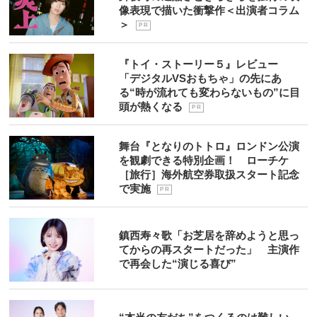
像表現で描いた衝撃作＜出演者コラム
＞
P R
『トイ・ストーリー５』レビュー
「デジタルVSおもちゃ」の先にあ
る“時が流れても変わらないもの”に目
頭が熱くなる
P R
舞台『となりのトトロ』ロンドン公演
を観劇できる特別企画！ ローチケ
［旅行］海外航空券取扱スタート記念
で実施
P R
鎮西寿々歌「お芝居を辞めようと思っ
てからの再スタートだった」 主演作
で再会した“演じる喜び”