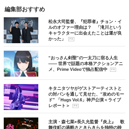
編集部おすすめ
松永大司監督、『犯罪者』チョン・イ
ルのオファー理由は？ 「滝川という
キャラクターに出会えたことは運が良
かった」
P R
“おっさん剣聖”の一太刀に宿る人生
―― 世界で話題の本格アクションアニ
メ、Prime Videoで独占配信中
P R
キタニタツヤがゲストアーティストと
の対バンを通して見せた、“攻めのモー
ド” 「Hugs Vol.6」神戸公演＜ライブ
レポート＞
P R
主演・森七菜×長久允監督『炎上』 歌
舞伎町の過酷さときらきらを独特の映