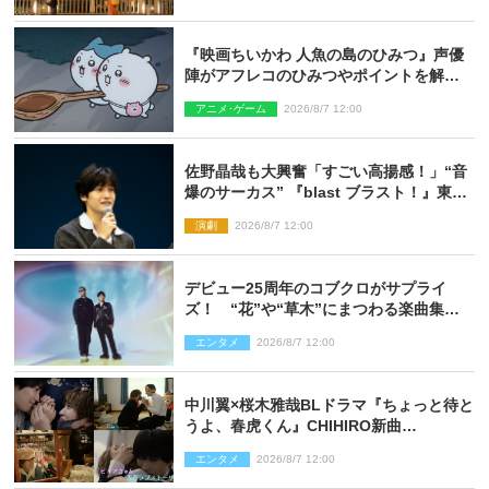
『映画ちいかわ 人魚の島のひみつ』声優
陣がアフレコのひみつやポイントを解
説！ 新カットも到着
アニメ･ゲーム
2026/8/7 12:00
佐野晶哉も大興奮「すごい高揚感！」“音
爆のサーカス” 『blast ブラスト！』東京
公演が開幕！
演劇
2026/8/7 12:00
デビュー25周年のコブクロがサプライ
ズ！ “花”や“草木”にまつわる楽曲集め
た新コンセプトアルバムを“花の日”に配
エンタメ
2026/8/7 12:00
信リリース
中川翼×桜木雅哉BLドラマ『ちょっと待と
うよ、春虎くん』CHIHIRO新曲
「Honeyy」がED主題歌に決定！
エンタメ
2026/8/7 12:00