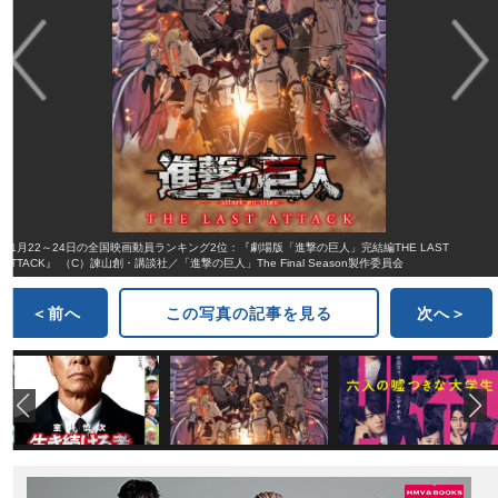
11月22～24日の全国映画動員ランキング2位：『劇場版「進撃の巨人」完結編THE LAST
ATTACK』 （C）諫山創・講談社／「進撃の巨人」The Final Season製作委員会
＜前へ
この写真の記事を見る
次へ＞