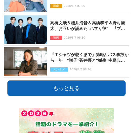
っぱり他の方たちとは違います」
演劇
2026/8/7 07:00
高橋文哉＆櫻井海音＆高橋恭平＆野村康
太、お互いが認めた“ハマり役” 『ブル
ーロック』で築いた最高のチームワーク
映画
2026/8/7 06:30
『Ｔシャツが乾くまで』第5話 バス事故か
ら一年 “咲子”蒼井優と“樹生”中島歩は
心を許しあえる関係に
エンタメ
2026/8/7 06:30
もっと見る