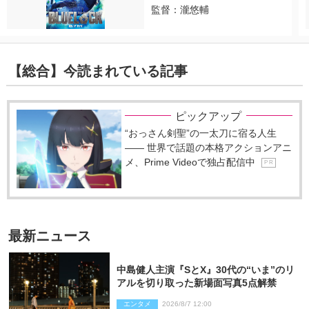
監督：瀧悠輔
【総合】今読まれている記事
ピックアップ
“おっさん剣聖”の一太刀に宿る人生
―― 世界で話題の本格アクションアニ
メ、Prime Videoで独占配信中
P R
最新ニュース
中島健人主演『SとX』30代の“いま”のリ
アルを切り取った新場面写真5点解禁
エンタメ
2026/8/7 12:00