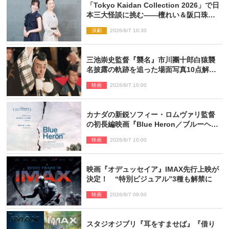
「Tokyo Kaidan Collection 2026」で日
本三大怪談に挑む――檀れい＆阪口珠美
が語る「牡丹灯籠」の新たな魅力
演劇
2026/8/7 10:30
三池崇史監督『襲名』市川團十郎白猿襲
名披露の軌跡を追った場面写真10点解
禁！
映画
2026/8/7 10:00
カナダの新鋭ソフィー・ロムヴァリ監督
の初長編映画『Blue Heron／ブルーヘロ
ン』10.23公開
映画
2026/8/7 10:00
映画『オデュッセイア』IMAX先行上映が
決定！ “特別ビジュアル”3種も解禁に
映画
2026/8/7 09:00
スタジオジブリ『耳をすませば』『借り