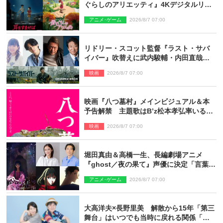
ぐらしのアリエッティ』4Kデジタルリマ
スターでIMAX上映決定！
アニメ･ゲーム
2026/8/7 07:00
リドリー・スコット監督『ラスト・サバ
イバー』吹替えに武内駿輔・内田直哉・
種崎敦美・井上和彦ら豪華声優陣が集
映画
2026/8/7 07:00
結！
映画『八つ墓村』メインビジュアル＆本
予告解禁 主題歌はB’z松本孝弘率いる
TMG「DOOM」に決定
映画
2026/8/7 07:00
堀田真由＆高橋一生、長編劇場アニメ
『ghost／夜の果て』声優に決定「言葉に
はできない沢山の感情を思い出しまし
アニメ･ゲーム
2026/8/7 07:00
た」
大高洋夫×長野里美 解散から15年「第三
舞台」はいつでも当時に戻れる関係「や