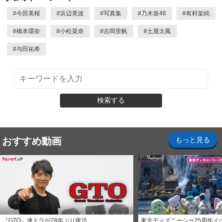
#
今田美桜
#
浜辺美波
#
写真集
#
乃木坂46
#
有村架純
#
橋本環奈
#
小松菜奈
#
吉岡里帆
#
土屋太鳳
#
与田祐希
検索する
おすすめ動画
もっと見る
『GTO』連ドラが28年ぶり復活
東京ディズニーシー25周年イ