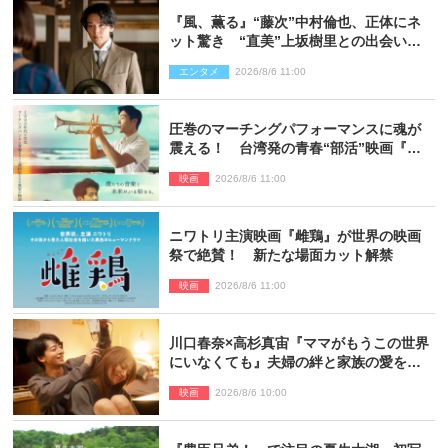
『風、薫る』“藤次”中村倫也、正体にネ
ット驚き “直美”上坂樹里との出会いに
も反響「力になってくれそう」「仲良く
エンタメ
2026/8/6 11:00
しなよ！」
圧巻のマーチングパフォーマンスに魂が
震える！ 台湾発の青春“部活”映画『進
行曲 マーチングボーイズ』予告解禁
映画
2026/8/6 11:00
ニワトリ主演映画『雌鶏』が世界の映画
祭で絶賛！ 新たな場面カット解禁
映画
2026/8/6 11:00
川口春奈×高杉真宙『ママがもうこの世界
にいなくても』夫婦の絆と家族の愛を映
す場面写真公開
映画
2026/8/6 10:00