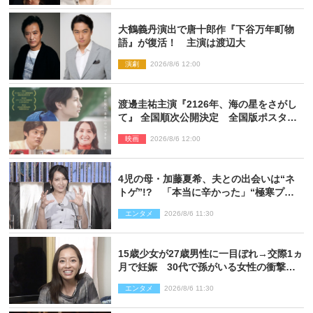
大鶴義丹演出で唐十郎作『下谷万年町物
語』が復活！ 主演は渡辺大
演劇
2026/8/6 12:00
渡邊圭祐主演『2126年、海の星をさがし
て』 全国順次公開決定 全国版ポスター
解禁
映画
2026/8/6 12:00
4児の母・加藤夏希、夫との出会いは“ネ
トゲ”!? 「本当に辛かった」“極寒プロ
ポーズ”も告白
エンタメ
2026/8/6 11:30
15歳少女が27歳男性に一目ぼれ→交際1ヵ
月で妊娠 30代で孫がいる女性の衝撃半
生
エンタメ
2026/8/6 11:30