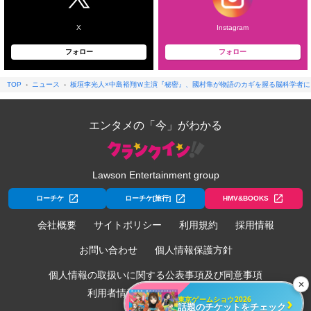
X
Instagram
フォロー
フォロー
TOP
ニュース
板垣李光人×中島裕翔Ｗ主演『秘密』、國村隼が物語のカギを握る脳科学者に
エンタメの「今」がわかる
Lawson Entertainment group
ローチケ
ローチケ[旅行]
HMV&BOOKS
会社概要
サイトポリシー
利用規約
採用情報
お問い合わせ
個人情報保護方針
個人情報の取扱いに関する公表事項及び同意事項
✕
利用者情報の外部送信について
›
東京ゲームショウ2026
話題のチケットをチェック