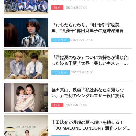
スト登壇イベントも決定
映画
2026/8/6 16:00
『おちたらおわり』“明日海”宇垣美
里、“孔美子”篠田麻里子の意味深発言に
絶句 ネット驚き「まさか」「意外な展
エンタメ
2026/8/6 15:00
開」
『君は夏のなか』ついに気持ちが通じ合
った渉＆千晴「世界一美しいキスシー
ン」「めっちゃキュン」反響続々
エンタメ
2026/8/6 15:00
堀田真由、映画『私はあなたを知らな
い、』で初のシングルマザー役に挑戦
映画
2026/8/6 15:00
山田涼介が理想の夏へ想いを馳せる！
「JO MALONE LONDON」新作フレグラ
ンスを体験