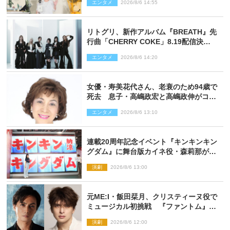
エンタメ
2026/8/6 14:55
リトグリ、新作アルバム『BREATH』先
行曲「CHERRY COKE」8.19配信決
定！ eill書き下ろしのラブソング
エンタメ
2026/8/6 14:20
女優・寿美花代さん、老衰のため94歳で
死去 息子・高嶋政宏と高嶋政伸がコメ
ント「いつもユーモアを忘れない明るく
エンタメ
2026/8/6 13:10
優しい母でした」
連載20周年記念イベント『キンキンキン
グダム』に舞台版カイネ役・森莉那が潜
入！【密着レポート】
演劇
2026/8/6 13:00
元ME:I・飯田栞月、クリスティーヌ役で
ミュージカル初挑戦 『ファントム』
2027年上演
演劇
2026/8/6 12:00