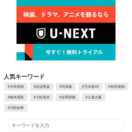
人気キーワード
#
今田美桜
#
浜辺美波
#
写真集
#
乃木坂46
#
有村架純
#
橋本環奈
#
小松菜奈
#
吉岡里帆
#
土屋太鳳
#
与田祐希