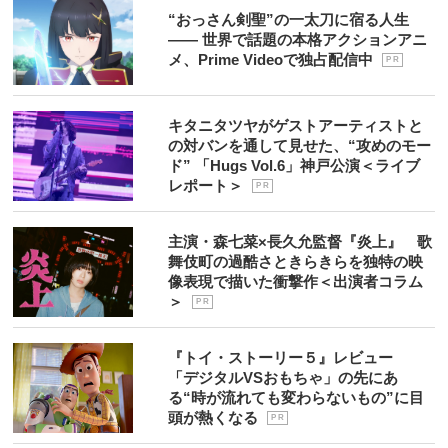
“おっさん剣聖”の一太刀に宿る人生
―― 世界で話題の本格アクションアニ
メ、Prime Videoで独占配信中
P R
キタニタツヤがゲストアーティストと
の対バンを通して見せた、“攻めのモー
ド” 「Hugs Vol.6」神戸公演＜ライブ
レポート＞
P R
主演・森七菜×長久允監督『炎上』 歌
舞伎町の過酷さときらきらを独特の映
像表現で描いた衝撃作＜出演者コラム
＞
P R
『トイ・ストーリー５』レビュー
「デジタルVSおもちゃ」の先にあ
る“時が流れても変わらないもの”に目
頭が熱くなる
P R