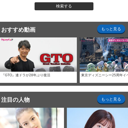
検索する
おすすめ動画
もっと見る
『GTO』連ドラが28年ぶり復活
東京ディズニーシー25周年イ
注目の人物
もっと見る