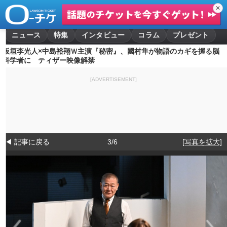
✕
ニュース
特集
インタビュー
コラム
プレゼント
板垣李光人×中島裕翔Ｗ主演『秘密』、國村隼が物語のカギを握る脳
科学者に ティザー映像解禁
[ADVERTISEMENT]
◀ 記事に戻る
3/6
[写真を拡大]