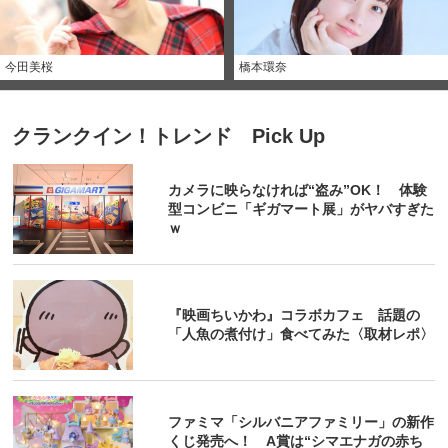
今田美桜
橋本環奈
クランクイン！トレンド Pick Up
カメラに映らなければ“盗み”OK！ 体験
型コンビニ「ギガマート展」がヤバすぎた
ｗ
『映画ちいかわ』コラボカフェ 話題の
「人魚の煮付け」食べてみた〈取材レポ〉
ファミマ「シルバニアファミリー」の新作
くじ発売へ！ A賞は“シマエナガの赤ち