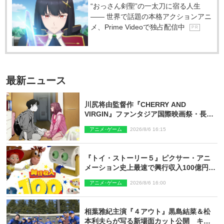
“おっさん剣聖”の一太刀に宿る人生
―― 世界で話題の本格アクションアニ
メ、Prime Videoで独占配信中
P R
最新ニュース
川尻将由監督作『CHERRY AND
VIRGIN』ファンタジア国際映画祭・長編
アニメ部門で観客賞・金賞受賞！
アニメ･ゲーム
2026/8/6 16:15
『トイ・ストーリー５』ピクサー・アニ
メーション史上最速で興行収入100億円突
破 シリーズNo.1興収が目前
アニメ･ゲーム
2026/8/6 16:00
相葉雅紀主演『４アウト』黒島結菜＆松
本利夫らが写る新場面カット公開 キャ