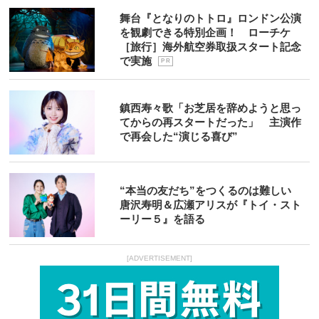
舞台『となりのトトロ』ロンドン公演
を観劇できる特別企画！ ローチケ
［旅行］海外航空券取扱スタート記念
で実施
P R
鎮西寿々歌「お芝居を辞めようと思っ
てからの再スタートだった」 主演作
で再会した“演じる喜び”
“本当の友だち”をつくるのは難しい
唐沢寿明＆広瀬アリスが『トイ・スト
ーリー５』を語る
[ADVERTISEMENT]