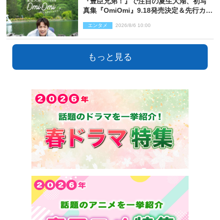
『豊臣兄弟！』で注目の夏生大湖、初写
真集『OmiOmi』9.18発売決定＆先行カッ
ト解禁
エンタメ
2026/8/6 10:00
もっと見る