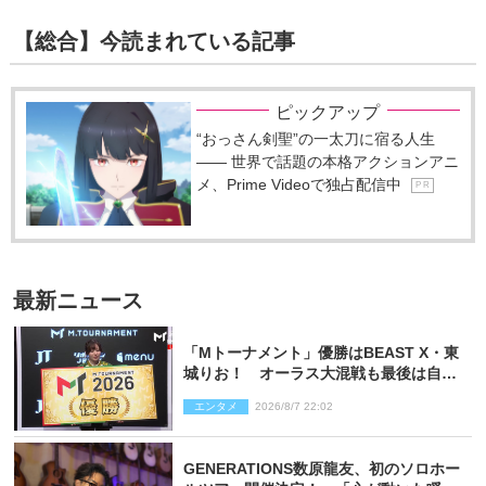
【総合】今読まれている記事
ピックアップ
“おっさん剣聖”の一太刀に宿る人生
―― 世界で話題の本格アクションアニ
メ、Prime Videoで独占配信中
P R
最新ニュース
「Mトーナメント」優勝はBEAST X・東
城りお！ オーラス大混戦も最後は自ら
和了って幕引き
エンタメ
2026/8/7 22:02
GENERATIONS数原龍友、初のソロホー