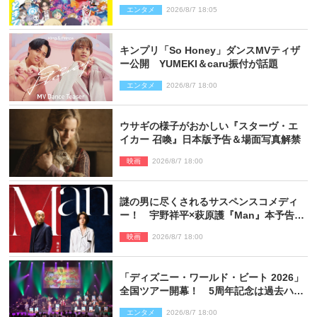
創刊で31作品一挙公開
エンタメ
2026/8/7 18:05
キンプリ「So Honey」ダンスMVティザ
ー公開 YUMEKI＆caru振付が話題
エンタメ
2026/8/7 18:00
ウサギの様子がおかしい『スターヴ・エ
イカー 召喚』日本版予告＆場面写真解禁
映画
2026/8/7 18:00
謎の男に尽くされるサスペンスコメディ
ー！ 宇野祥平×萩原護『Man』本予告＆
新ビジュアル解禁
映画
2026/8/7 18:00
「ディズニー・ワールド・ビート 2026」
全国ツアー開幕！ 5周年記念は過去ハイ
ライト＆クルーズ旅を大満喫！【潜入レ
エンタメ
2026/8/7 18:00