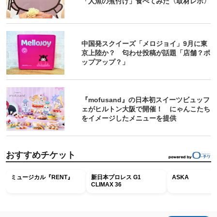
「人魚の煮付け」食べてみた〈取材レポ〉
中国発スクイーズ「メロジョイ」9月に東
京上陸か？ 匂わせ投稿が話題「店舗？ポ
ップアップ？」
『mofusand』の日本初スイーツビュッフ
ェがヒルトン大阪で開催！ にゃんこたち
をイメージしたメニューを提供
おすすめチケット
ミュージカル『RENT』
新日本プロレス G1
ASKA
CLIMAX 36