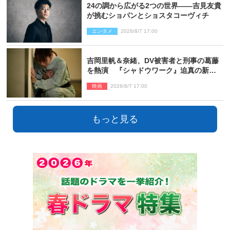
24の調から広がる2つの世界――吉見友貴
が挑むショパンとショスタコーヴィチ
エンタメ
2026/8/7 17:00
吉岡里帆＆奈緒、DV被害者と刑事の葛藤
を熱演 『シャドウワーク』迫真の新場
面写真公開
映画
2026/8/7 17:00
もっと見る