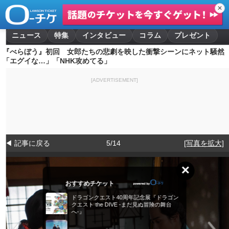
✕
ニュース
特集
インタビュー
コラム
プレゼント
『べらぼう』初回 女郎たちの悲劇を映した衝撃シーンにネット騒然
「エグイな…」「NHK攻めてる」
[ADVERTISEMENT]
◀ 記事に戻る
5/14
[写真を拡大]
×
おすすめチケット
ドラゴンクエスト40周年記念展『ドラゴン
クエスト the DIVE -まだ見ぬ冒険の舞台
へ-』