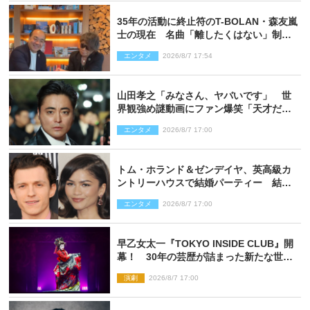
35年の活動に終止符のT-BOLAN・森友嵐
士の現在 名曲「離したくはない」制作
秘話も
エンタメ
2026/8/7 17:54
山田孝之「みなさん、ヤバいです」 世
界観強め謎動画にファン爆笑「天才だ
わ」
エンタメ
2026/8/7 17:00
トム・ホランド＆ゼンデイヤ、英高級カ
ントリーハウスで結婚パーティー 結婚
指輪を身に着けたトムも初キャッチ
エンタメ
2026/8/7 17:00
早乙女太一『TOKYO INSIDE CLUB』開
幕！ 30年の芸歴が詰まった新たな世界
観
演劇
2026/8/7 17:00