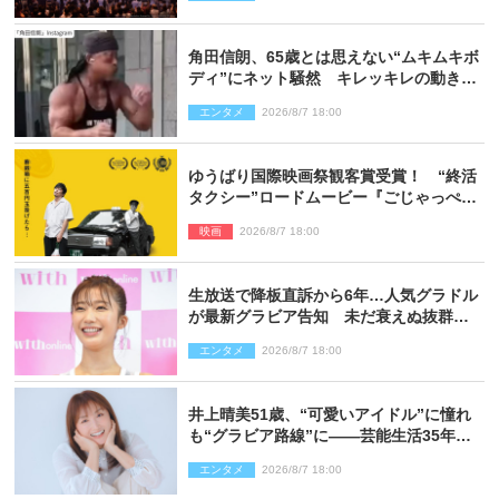
ポート】
角田信朗、65歳とは思えない“ムキムキボ
ディ”にネット騒然 キレッキレの動きを
披露
エンタメ
2026/8/7 18:00
ゆうばり国際映画祭観客賞受賞！ “終活
タクシー”ロードムービー『ごじゃっぺタ
クシー』10月公開＆予告解禁
映画
2026/8/7 18:00
生放送で降板直訴から6年…人気グラドル
が最新グラビア告知 未だ衰えぬ抜群ス
タイルに反響
エンタメ
2026/8/7 18:00
井上晴美51歳、“可愛いアイドル”に憧れ
も“グラビア路線”に――芸能生活35年を
赤裸々に語る 27年ぶりに写真集発売
エンタメ
2026/8/7 18:00