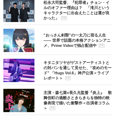
松永大司監督、『犯罪者』チョン・イ
ルのオファー理由は？ 「滝川という
キャラクターに出会えたことは運が良
かった」
P R
“おっさん剣聖”の一太刀に宿る人生
―― 世界で話題の本格アクションアニ
メ、Prime Videoで独占配信中
P R
キタニタツヤがゲストアーティストと
の対バンを通して見せた、“攻めのモー
ド” 「Hugs Vol.6」神戸公演＜ライブ
レポート＞
P R
主演・森七菜×長久允監督『炎上』 歌
舞伎町の過酷さときらきらを独特の映
像表現で描いた衝撃作＜出演者コラム
＞
P R