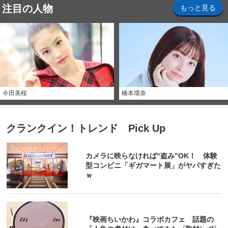
注目の人物
もっと見る
今田美桜
橋本環奈
クランクイン！トレンド Pick Up
カメラに映らなければ“盗み”OK！ 体験
型コンビニ「ギガマート展」がヤバすぎた
ｗ
『映画ちいかわ』コラボカフェ 話題の