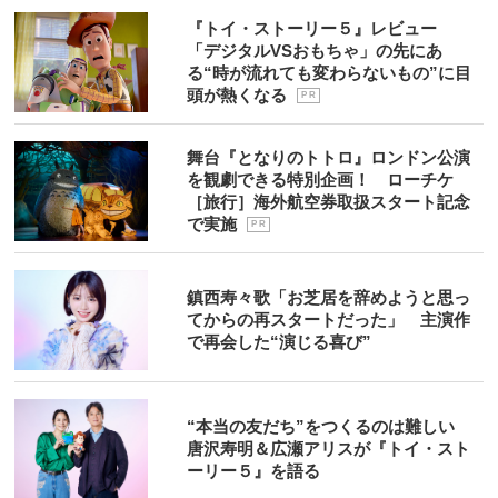
『トイ・ストーリー５』レビュー
「デジタルVSおもちゃ」の先にあ
る“時が流れても変わらないもの”に目
頭が熱くなる
P R
舞台『となりのトトロ』ロンドン公演
を観劇できる特別企画！ ローチケ
［旅行］海外航空券取扱スタート記念
で実施
P R
鎮西寿々歌「お芝居を辞めようと思っ
てからの再スタートだった」 主演作
で再会した“演じる喜び”
“本当の友だち”をつくるのは難しい
唐沢寿明＆広瀬アリスが『トイ・スト
ーリー５』を語る