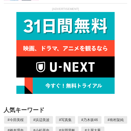
[ADVERTISEMENT]
人気キーワード
#
今田美桜
#
浜辺美波
#
写真集
#
乃木坂46
#
有村架純
#
橋本環奈
#
小松菜奈
#
吉岡里帆
#
土屋太鳳