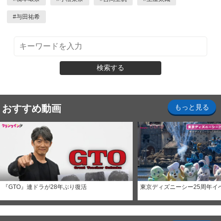
#
与田祐希
検索する
おすすめ動画
もっと見る
『GTO』連ドラが28年ぶり復活
東京ディズニーシー25周年イ