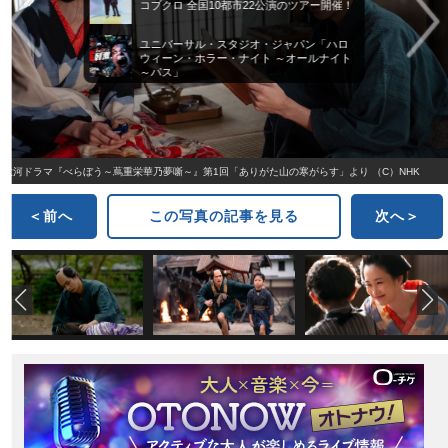
コブクロ 全国10都市22公演のツアー開催！
ユニバーサル・スタジオ・ジャパン「ハロ
ウィーン・ホラー・ナイト ～オールナイト
～パス」
大河ドラマ『べらぼう～蔦重栄華乃夢噺～』第1回「ありがた山の寒がらす」より （C）NHK
＜前へ
この写真の記事を見る
次へ＞