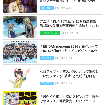
ルツアー開催決定！ 「心が動いた瞬間
を、音に乗せてお届けできれば」
エンタメ
2026/8/7 20:15
アニメ『ロメリア戦記』10月放送開始
第1弾PV公開＆千葉翔也ら追加キャスト4
人を発表
アニメ･ゲーム
2026/8/7 20:00
「EBiDAN museum 2026」新グループ
iiONDOが加わったメインビジュアル公
開！ 開催記念グッズラインナップも
エンタメ
2026/8/7 18:50
ホロライブ・大空スバル、かつて認知し
ていたファンが“後輩”と判明「お前もし
かしてあのときの？」
エンタメ
2026/8/7 18:15
『超かぐや姫！』初のスピンオフ『超か
ぐやメシ！』連載決定 ビビビコミック