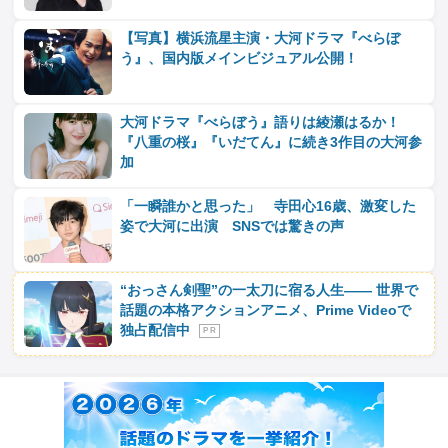
【写真】横浜流星主演・大河ドラマ『べらぼ
う』、国内版メインビジュアル公開！
大河ドラマ『べらぼう』語りは綾瀬はるか！
『八重の桜』『いだてん』に続き3作目の大河参
加
「一瞬誰かと思った」 寺田心16歳、激変した
姿で大河に出演 SNSでは驚きの声
“おっさん剣聖”の一太刀に宿る人生―― 世界で
話題の本格アクションアニメ、Prime Videoで
独占配信中
P R