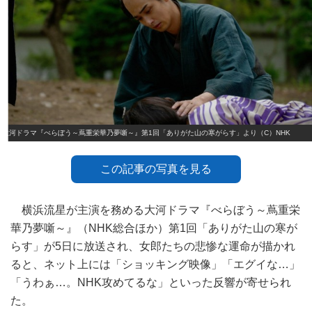
大河ドラマ『べらぼう～蔦重栄華乃夢噺～』第1回「ありがた山の寒がらす」より（C）NHK
この記事の写真を見る
横浜流星が主演を務める大河ドラマ『べらぼう～蔦重栄
華乃夢噺～』（NHK総合ほか）第1回「ありがた山の寒が
らす」が5日に放送され、女郎たちの悲惨な運命が描かれ
ると、ネット上には「ショッキング映像」「エグイな…」
「うわぁ…。NHK攻めてるな」といった反響が寄せられ
た。