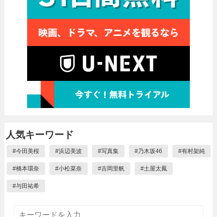
人気キーワード
#
今田美桜
#
浜辺美波
#
写真集
#
乃木坂46
#
有村架純
#
橋本環奈
#
小松菜奈
#
吉岡里帆
#
土屋太鳳
#
与田祐希