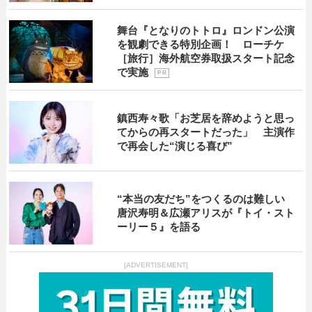
舞台『となりのトトロ』ロンドン公演
を観劇できる特別企画！ ローチケ
［旅行］海外航空券取扱スタート記念
で実施
P R
鎮西寿々歌「お芝居を辞めようと思っ
てからの再スタートだった」 主演作
で再会した“演じる喜び”
“本当の友だち”をつくるのは難しい
唐沢寿明＆広瀬アリスが『トイ・スト
ーリー５』を語る
[ADVERTISEMENT]