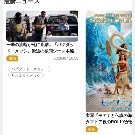
最新ニュース
一瞬の油断が死に直結…『バグダッ
ド・メッシ』緊迫の検問シーン本編解
禁 監督メッセージも到着
映画
2026/8/7 16:50
バグダッド・メッシ...
リオネル・メッシ
実写『モアナと伝説の海
タマトア役のROLLYが
スな劇中歌「シャイニー
映画
2
禁