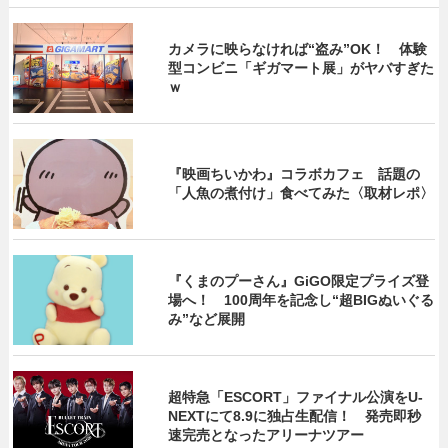
カメラに映らなければ“盗み”OK！ 体験
型コンビニ「ギガマート展」がヤバすぎた
ｗ
『映画ちいかわ』コラボカフェ 話題の
「人魚の煮付け」食べてみた〈取材レポ〉
『くまのプーさん』GiGO限定プライズ登
場へ！ 100周年を記念し“超BIGぬいぐる
み”など展開
超特急「ESCORT」ファイナル公演をU-
NEXTにて8.9に独占生配信！ 発売即秒
速完売となったアリーナツアー