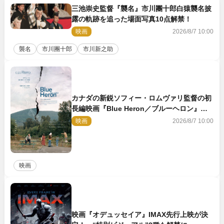
三池崇史監督『襲名』市川團十郎白猿襲名披
露の軌跡を追った場面写真10点解禁！
映画
2026/8/7 10:00
襲名
市川團十郎
市川新之助
カナダの新鋭ソフィー・ロムヴァリ監督の初
長編映画『Blue Heron／ブルーヘロン』
10.23公開
映画
2026/8/7 10:00
映画
映画『オデュッセイア』IMAX先行上映が決