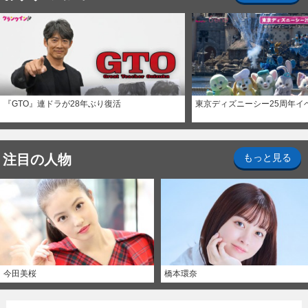
『GTO』連ドラが28年ぶり復活
東京ディズニーシー25周年イ
注目の人物
もっと見る
今田美桜
橋本環奈