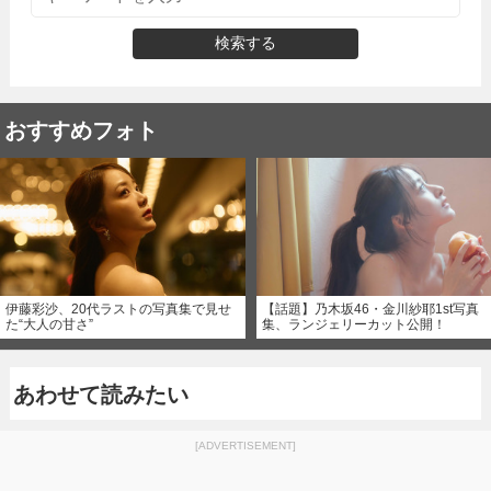
検索する
おすすめフォト
伊藤彩沙、20代ラストの写真集で見せ
【話題】乃木坂46・金川紗耶1st写真
た“大人の甘さ”
集、ランジェリーカット公開！
あわせて読みたい
[ADVERTISEMENT]