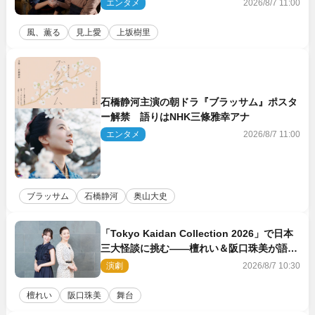
エンタメ
2026/8/7 11:00
風、薫る
見上愛
上坂樹里
石橋静河主演の朝ドラ『ブラッサム』ポスタ
ー解禁 語りはNHK三條雅幸アナ
エンタメ
2026/8/7 11:00
ブラッサム
石橋静河
奥山大史
「Tokyo Kaidan Collection 2026」で日本
三大怪談に挑む――檀れい＆阪口珠美が語る
「牡丹灯籠」の新たな魅力
演劇
2026/8/7 10:30
檀れい
阪口珠美
舞台