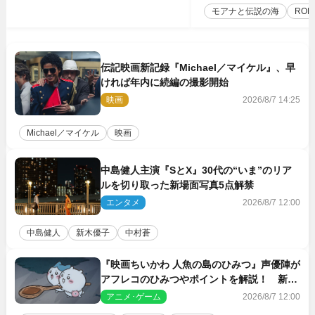
モアナと伝説の海
ROL
伝記映画新記録『Michael／マイケル』、早
ければ年内に続編の撮影開始
映画
2026/8/7 14:25
Michael／マイケル
映画
中島健人主演『SとX』30代の“いま”のリア
ルを切り取った新場面写真5点解禁
エンタメ
2026/8/7 12:00
中島健人
新木優子
中村蒼
『映画ちいかわ 人魚の島のひみつ』声優陣が
アフレコのひみつやポイントを解説！ 新カ
ットも到着
アニメ･ゲーム
2026/8/7 12:00