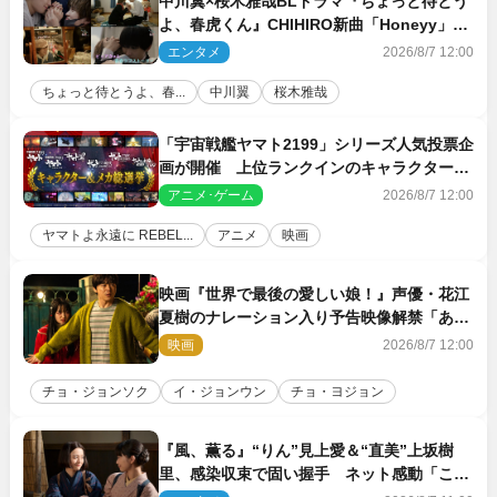
中川翼×桜木雅哉BLドラマ『ちょっと待とう
よ、春虎くん』CHIHIRO新曲「Honeyy」が
ED主題歌に決定！
エンタメ
2026/8/7 12:00
ちょっと待とうよ、春...
中川翼
桜木雅哉
「宇宙戦艦ヤマト2199」シリーズ人気投票企
画が開催 上位ランクインのキャラクター＆
メカは新規描き下ろしイラストを制作
アニメ･ゲーム
2026/8/7 12:00
ヤマトよ永遠に REBEL...
アニメ
映画
映画『世界で最後の愛しい娘！』声優・花江
夏樹のナレーション入り予告映像解禁「あふ
れ出る温かさに涙が止まらない！」
映画
2026/8/7 12:00
チョ・ジョンソク
イ・ジョンウン
チョ・ヨジョン
『風、薫る』“りん”見上愛＆“直美”上坂樹
里、感染収束で固い握手 ネット感動「この
バディは最強」「アツい」