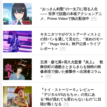
“おっさん剣聖”の一太刀に宿る人生
―― 世界で話題の本格アクションアニ
メ、Prime Videoで独占配信中
P R
キタニタツヤがゲストアーティストと
の対バンを通して見せた、“攻めのモー
ド” 「Hugs Vol.6」神戸公演＜ライブ
レポート＞
P R
主演・森七菜×長久允監督『炎上』 歌
舞伎町の過酷さときらきらを独特の映
像表現で描いた衝撃作＜出演者コラム
＞
P R
『トイ・ストーリー５』レビュー
「デジタルVSおもちゃ」の先にあ
る“時が流れても変わらないもの”に目
頭が熱くなる
P R