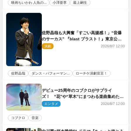
映画ちいかわ 人魚の...
小澤亜李
最上嗣生
佐野晶哉も大興奮「すごい高揚感！」“音爆
のサーカス” 『blast ブラスト！』東京公演
が開幕！
演劇
2026/8/7 12:00
佐野晶哉
ダンス・パフォーマン...
ローチケ演劇宣言！
デビュー25周年のコブクロがサプライ
ズ！ “花”や“草木”にまつわる楽曲集めた新
コンセプトアルバムを“花の日”に配信リリー
エンタメ
2026/8/7 12:00
ス
コブクロ
音楽