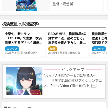
監督：瀧悠輔
›
横浜流星 の関連記事
小栗旬、新ドラマ
RADWIMPS、横浜流星×広
横浜流星が
『LOST10』で主演・横浜
瀬すず『汝、星のごとく』
佐渡子と再
流星と初共演「もう最高で
主題歌を書き下ろし 最新
期TBSドラ
す」
予告＆新ビジュアル解禁
で主演
エンタメ
映画
エンタメ
2026年8月7日 06時00分
2026年8月3日 05時00分
2026年7月3
ピックアップ
“おっさん剣聖”の一太刀に宿る人生
―― 世界で話題の本格アクションアニ
メ、Prime Videoで独占配信中
P R