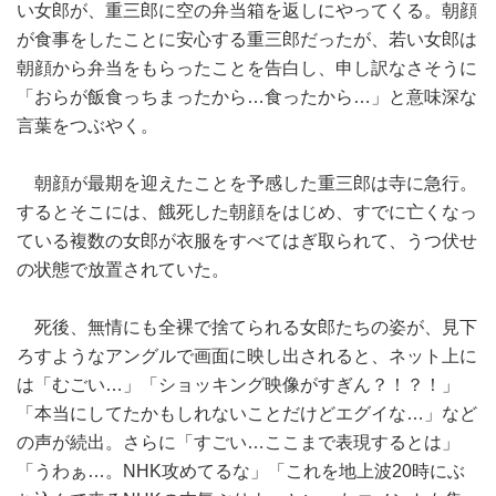
い女郎が、重三郎に空の弁当箱を返しにやってくる。朝顔
が食事をしたことに安心する重三郎だったが、若い女郎は
朝顔から弁当をもらったことを告白し、申し訳なさそうに
「おらが飯食っちまったから…食ったから…」と意味深な
言葉をつぶやく。
朝顔が最期を迎えたことを予感した重三郎は寺に急行。
するとそこには、餓死した朝顔をはじめ、すでに亡くなっ
ている複数の女郎が衣服をすべてはぎ取られて、うつ伏せ
の状態で放置されていた。
死後、無情にも全裸で捨てられる女郎たちの姿が、見下
ろすようなアングルで画面に映し出されると、ネット上に
は「むごい…」「ショッキング映像がすぎん？！？！」
「本当にしてたかもしれないことだけどエグイな…」など
の声が続出。さらに「すごい…ここまで表現するとは」
「うわぁ…。NHK攻めてるな」「これを地上波20時にぶ