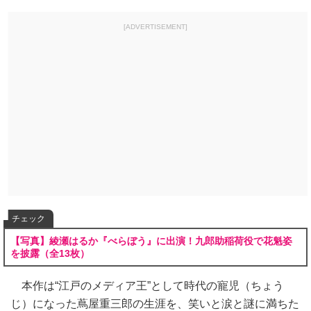
[ADVERTISEMENT]
チェック
【写真】綾瀬はるか『べらぼう』に出演！九郎助稲荷役で花魁姿
を披露（全13枚）
本作は“江戸のメディア王”として時代の寵児（ちょう
じ）になった蔦屋重三郎の生涯を、笑いと涙と謎に満ちた