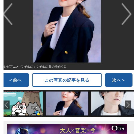
テレビアニメ『ンめねこ』ンめねこ役の潘めぐみ
＜前へ
この写真の記事を見る
次へ＞