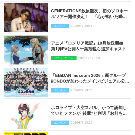
GENERATIONS数原龍友、初のソロホー
ルツアー開催決定！ 「心が動いた瞬間
を、音に乗せてお届けできれば」
エンタメ
2026/8/7 20:15
アニメ『ロメリア戦記』10月放送開始
第1弾PV公開＆千葉翔也ら追加キャスト4
人を発表
アニメ･ゲーム
2026/8/7 20:00
「EBiDAN museum 2026」新グループ
iiONDOが加わったメインビジュアル公
開！ 開催記念グッズラインナップも
エンタメ
2026/8/7 18:50
ホロライブ・大空スバル、かつて認知し
ていたファンが“後輩”と判明「お前もし
かしてあのときの？」
エンタメ
2026/8/7 18:15