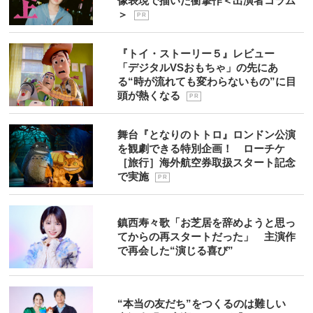
像表現で描いた衝撃作＜出演者コラム
＞
P R
『トイ・ストーリー５』レビュー
「デジタルVSおもちゃ」の先にあ
る“時が流れても変わらないもの”に目
頭が熱くなる
P R
舞台『となりのトトロ』ロンドン公演
を観劇できる特別企画！ ローチケ
［旅行］海外航空券取扱スタート記念
で実施
P R
鎮西寿々歌「お芝居を辞めようと思っ
てからの再スタートだった」 主演作
で再会した“演じる喜び”
“本当の友だち”をつくるのは難しい