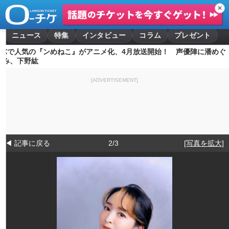
✕
ニュース
特集
インタビュー
コラム
プレゼント
Xで人気の『ンめねこ』がアニメ化、4月放送開始！ 声優陣に潘めぐ
み、下野紘
[ADVERTISEMENT]
◀ 記事に戻る
2/3
[写真を拡大]