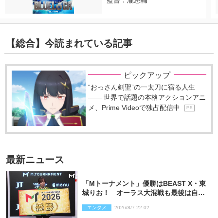
監督：瀧悠輔
【総合】今読まれている記事
ピックアップ
“おっさん剣聖”の一太刀に宿る人生
―― 世界で話題の本格アクションアニ
メ、Prime Videoで独占配信中
P R
最新ニュース
「Mトーナメント」優勝はBEAST X・東
城りお！ オーラス大混戦も最後は自ら
和了って幕引き
エンタメ
2026/8/7 22:02