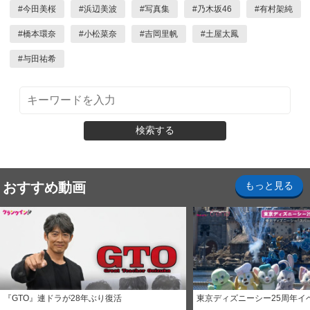
#
今田美桜
#
浜辺美波
#
写真集
#
乃木坂46
#
有村架純
#
橋本環奈
#
小松菜奈
#
吉岡里帆
#
土屋太鳳
#
与田祐希
検索する
おすすめ動画
もっと見る
『GTO』連ドラが28年ぶり復活
東京ディズニーシー25周年イ