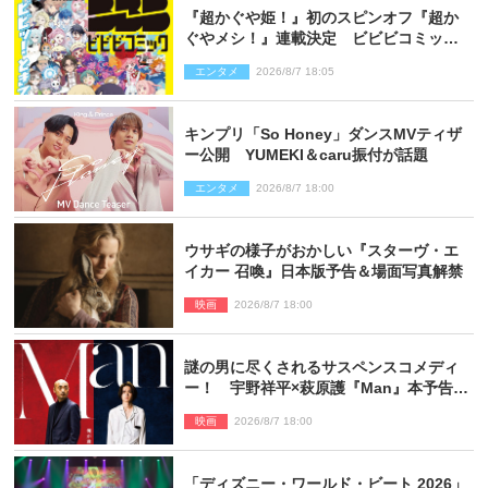
『超かぐや姫！』初のスピンオフ『超か
ぐやメシ！』連載決定 ビビビコミック
創刊で31作品一挙公開
エンタメ
2026/8/7 18:05
キンプリ「So Honey」ダンスMVティザ
ー公開 YUMEKI＆caru振付が話題
エンタメ
2026/8/7 18:00
ウサギの様子がおかしい『スターヴ・エ
イカー 召喚』日本版予告＆場面写真解禁
映画
2026/8/7 18:00
謎の男に尽くされるサスペンスコメディ
ー！ 宇野祥平×萩原護『Man』本予告＆
新ビジュアル解禁
映画
2026/8/7 18:00
「ディズニー・ワールド・ビート 2026」