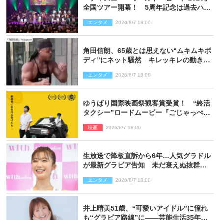
全国ツアー開幕！ 5周年記念は過去ハイ
ライト＆クルーズ旅を大満喫！【潜入レ
エンタメ
2026/8/7 18:00
ポート】
角田信朗、65歳とは思えない“ムキムキボ
ディ”にネット騒然 キレッキレの動きを
披露
エンタメ
2026/8/7 18:00
ゆうばり国際映画祭観客賞受賞！ “終活
タクシー”ロードムービー『ごじゃっぺタ
クシー』10月公開＆予告解禁
映画
2026/8/7 18:00
生放送で降板直訴から6年…人気グラドル
が最新グラビア告知 未だ衰えぬ抜群ス
タイルに反響
エンタメ
2026/8/7 18:00
井上晴美51歳、“可愛いアイドル”に憧れ
も“グラビア路線”に――芸能生活35年を