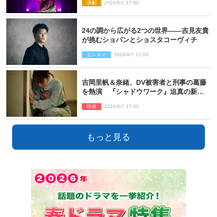
演劇
2026/8/7 17:00
24の調から広がる2つの世界――吉見友貴
が挑むショパンとショスタコーヴィチ
エンタメ
2026/8/7 17:00
吉岡里帆＆奈緒、DV被害者と刑事の葛藤
を熱演 『シャドウワーク』迫真の新場
面写真公開
映画
2026/8/7 17:00
もっと見る