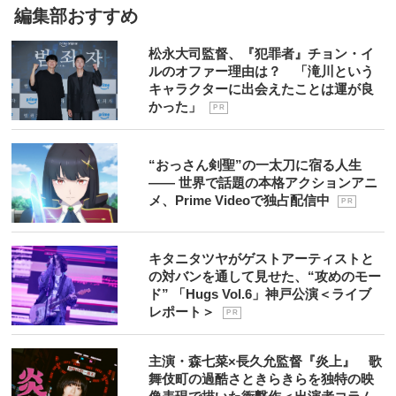
編集部おすすめ
松永大司監督、『犯罪者』チョン・イ
ルのオファー理由は？ 「滝川という
キャラクターに出会えたことは運が良
かった」
P R
“おっさん剣聖”の一太刀に宿る人生
―― 世界で話題の本格アクションアニ
メ、Prime Videoで独占配信中
P R
キタニタツヤがゲストアーティストと
の対バンを通して見せた、“攻めのモー
ド” 「Hugs Vol.6」神戸公演＜ライブ
レポート＞
P R
主演・森七菜×長久允監督『炎上』 歌
舞伎町の過酷さときらきらを独特の映