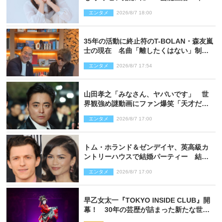
赤裸々に語る 27年ぶりに写真集発売
エンタメ
2026/8/7 18:00
35年の活動に終止符のT-BOLAN・森友嵐
士の現在 名曲「離したくはない」制作
秘話も
エンタメ
2026/8/7 17:54
山田孝之「みなさん、ヤバいです」 世
界観強め謎動画にファン爆笑「天才だ
わ」
エンタメ
2026/8/7 17:00
トム・ホランド＆ゼンデイヤ、英高級カ
ントリーハウスで結婚パーティー 結婚
指輪を身に着けたトムも初キャッチ
エンタメ
2026/8/7 17:00
早乙女太一『TOKYO INSIDE CLUB』開
幕！ 30年の芸歴が詰まった新たな世界
観