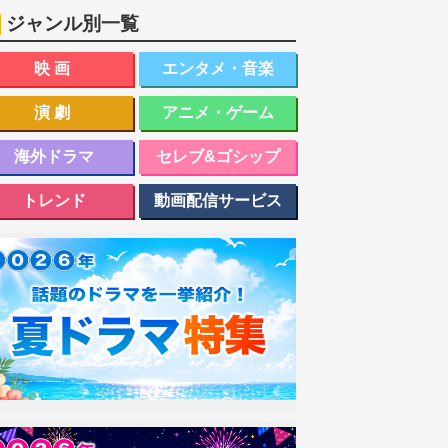
ジャンル別一覧
映画
エンタメ・音楽
演劇
アニメ・ゲーム
海外ドラマ
セレブ&ゴシップ
トレンド
動画配信サービス