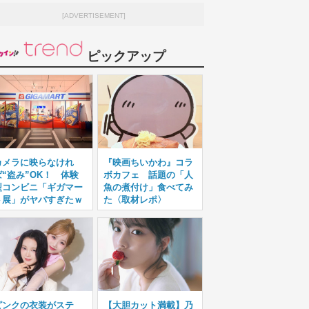
[ADVERTISEMENT]
ピックアップ
カメラに映らなけれ
『映画ちいかわ』コラ
ば“盗み”OK！ 体験
ボカフェ 話題の「人
型コンビニ「ギガマー
魚の煮付け」食べてみ
ト展」がヤバすぎたｗ
た〈取材レポ〉
ピンクの衣装がステ
【大胆カット満載】乃