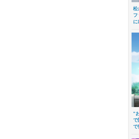
松
フ
に
“
で
で