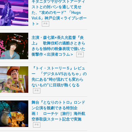
キタニタツヤがゲストアーティ
ストとの対バンを通して見せ
た、“攻めのモード” 「Hugs
Vol.6」神戸公演＜ライブレポー
ト＞
P R
主演・森七菜×長久允監督『炎
上』 歌舞伎町の過酷さときら
きらを独特の映像表現で描いた
衝撃作＜出演者コラム＞
P R
『トイ・ストーリー５』レビュ
ー 「デジタルVSおもちゃ」の
先にある“時が流れても変わら
ないもの”に目頭が熱くなる
P R
舞台『となりのトトロ』ロンド
ン公演を観劇できる特別企
画！ ローチケ［旅行］海外航
空券取扱スタート記念で実施
P R