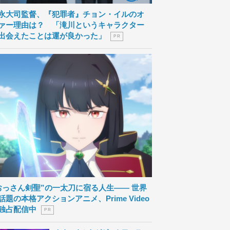
永大司監督、『犯罪者』チョン・イルのオ
ァー理由は？ 「滝川というキャラクター
出会えたことは運が良かった」
P R
おっさん剣聖”の一太刀に宿る人生―― 世界
話題の本格アクションアニメ、Prime Video
独占配信中
P R