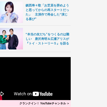
鎮西寿々歌「お芝居を辞めよう
と思ってからの再スタートだっ
た」 主演作で再会した“演じ
る喜び”
“本当の友だち”をつくるのは難
しい 唐沢寿明＆広瀬アリスが
『トイ・ストーリー５』を語る
クランクイン！ YouTubeチャンネル ＞