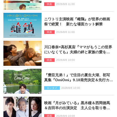
行曲 マーチングボーイズ』予告解禁
映画
2026/8/6 11:00
ニワトリ主演映画『雌鶏』が世界の映画
祭で絶賛！ 新たな場面カット解禁
映画
2026/8/6 11:00
川口春奈×高杉真宙『ママがもうこの世界
にいなくても』夫婦の絆と家族の愛を映
す場面写真公開
映画
2026/8/6 10:00
『豊臣兄弟！』で注目の夏生大湖、初写
真集『OmiOmi』9.18発売決定＆先行カッ
ト解禁
エンタメ
2026/8/6 10:00
映画『月がみている』黒木瞳＆西岡徳馬
＆吉田羊の出演決定 主人公を取り巻く
重要人物を演じる
映画
2026/8/6 10:00