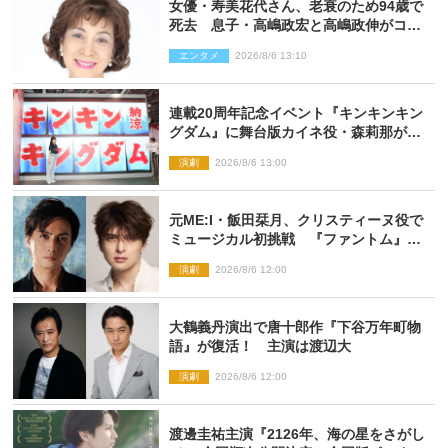
女優・寿美花代さん、老衰のため94歳で
死去 息子・高嶋政宏と高嶋政伸がコメ
ント「いつもユーモアを忘れない明るく
エンタメ
2026/8/6 13:10
優しい母でした」
連載20周年記念イベント『キンキンキン
グダム』に舞台版カイネ役・森莉那が潜
入！【密着レポート】
演劇
2026/8/6 13:00
元ME:I・飯田栞月、クリスティーヌ役で
ミュージカル初挑戦 『ファントム』
2027年上演
演劇
2026/8/6 12:00
大鶴義丹演出で唐十郎作『下谷万年町物
語』が復活！ 主演は渡辺大
演劇
2026/8/6 12:00
渡邊圭祐主演『2126年、海の星をさがし