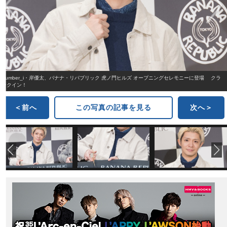
Number_i・岸優太、バナナ・リパブリック 虎ノ門ヒルズ オープニングセレモニーに登場 クラ
ンクイン！
＜前へ
この写真の記事を見る
次へ＞