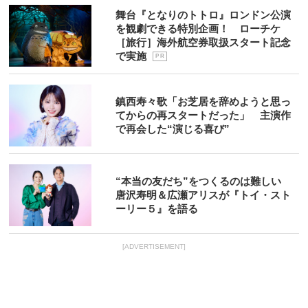
舞台『となりのトトロ』ロンドン公演
を観劇できる特別企画！ ローチケ
［旅行］海外航空券取扱スタート記念
で実施
P R
鎮西寿々歌「お芝居を辞めようと思っ
てからの再スタートだった」 主演作
で再会した“演じる喜び”
“本当の友だち”をつくるのは難しい
唐沢寿明＆広瀬アリスが『トイ・スト
ーリー５』を語る
[ADVERTISEMENT]