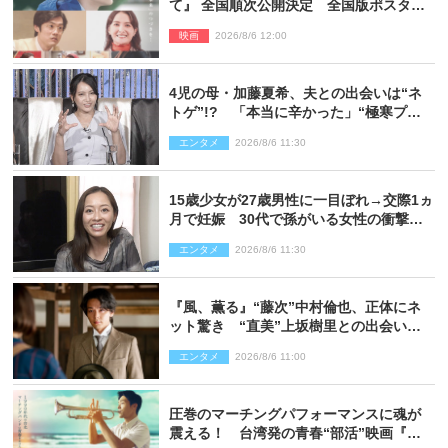
て』 全国順次公開決定 全国版ポスター
解禁
映画
2026/8/6 12:00
4児の母・加藤夏希、夫との出会いは“ネ
トゲ”!? 「本当に辛かった」“極寒プロ
ポーズ”も告白
エンタメ
2026/8/6 11:30
15歳少女が27歳男性に一目ぼれ→交際1ヵ
月で妊娠 30代で孫がいる女性の衝撃半
生
エンタメ
2026/8/6 11:30
『風、薫る』“藤次”中村倫也、正体にネ
ット驚き “直美”上坂樹里との出会いに
も反響「力になってくれそう」「仲良く
エンタメ
2026/8/6 11:00
しなよ！」
圧巻のマーチングパフォーマンスに魂が
震える！ 台湾発の青春“部活”映画『進