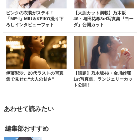
ピンクの衣装がステキ！
【大胆カット満載】乃木坂
「ME:I」MIU＆KEIKO撮り下
46・与田祐希3rd写真集『ヨー
ろしインタビューフォト
ダ』公開カット
伊藤彩沙、20代ラストの写真
【話題】乃木坂46・金川紗耶
集で見せた“大人の甘さ”
1st写真集、ランジェリーカッ
ト公開！
あわせて読みたい
編集部おすすめ