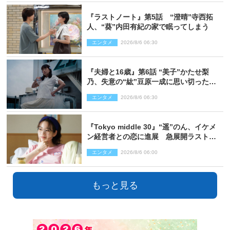
『ラストノート』第5話 “澄晴”寺西拓
人、“葵”内田有紀の家で眠ってしまう
エンタメ
2026/8/6 06:30
『夫婦と16歳』第6話 “美子”かたせ梨
乃、失意の“紘”豆原一成に思い切ったプ
レゼント
エンタメ
2026/8/6 06:30
『Tokyo middle 30』“遥”のん、イケメ
ン経営者との恋に進展 急展開ラストに
騒然「え…いきなり」「嫌な予感」
エンタメ
2026/8/6 06:00
もっと見る