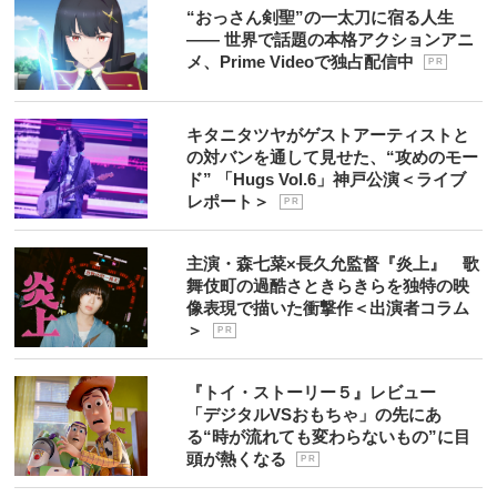
“おっさん剣聖”の一太刀に宿る人生
―― 世界で話題の本格アクションアニ
メ、Prime Videoで独占配信中
P R
キタニタツヤがゲストアーティストと
の対バンを通して見せた、“攻めのモー
ド” 「Hugs Vol.6」神戸公演＜ライブ
レポート＞
P R
主演・森七菜×長久允監督『炎上』 歌
舞伎町の過酷さときらきらを独特の映
像表現で描いた衝撃作＜出演者コラム
＞
P R
『トイ・ストーリー５』レビュー
「デジタルVSおもちゃ」の先にあ
る“時が流れても変わらないもの”に目
頭が熱くなる
P R