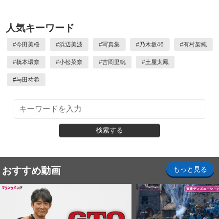
人気キーワード
#
今田美桜
#
浜辺美波
#
写真集
#
乃木坂46
#
有村架純
#
橋本環奈
#
小松菜奈
#
吉岡里帆
#
土屋太鳳
#
与田祐希
検索する
おすすめ動画
もっと見る