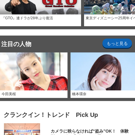
『GTO』連ドラが28年ぶり復活
東京ディズニーシー25周年イ
注目の人物
もっと見る
今田美桜
橋本環奈
クランクイン！トレンド Pick Up
カメラに映らなければ“盗み”OK！ 体験