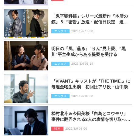
「鬼平犯科帳」シリーズ最新作『本所の
銕』＆『密告』放送・配信日決定 過去
と現在が繋がるビジュアルも解禁
エンタメ
2026/8/6 10:00
明日の『風、薫る』“りん”見上愛、“黒
川”平埜生成からある提案を受ける
エンタメ
2026/8/6 08:15
『VIVANT』キャストが『THE TIME,』に
毎週金曜生出演 初回はアリ役・山中崇
エンタメ
2026/8/6 08:00
松村北斗＆今田美桜『白鳥とコウモリ』
事件に翻弄される2人の表情を切り取った
場面写真解禁
映画
2026/8/6 08:00