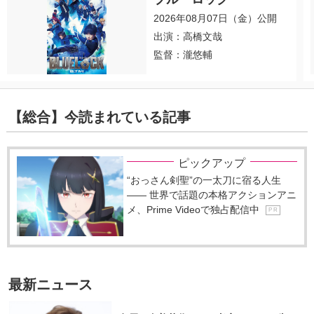
2026年08月07日（金）公開
出演：高橋文哉
監督：瀧悠輔
【総合】今読まれている記事
ピックアップ
“おっさん剣聖”の一太刀に宿る人生
―― 世界で話題の本格アクションアニ
メ、Prime Videoで独占配信中
P R
最新ニュース