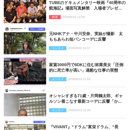
TUBEのドキュメンタリー映画『40周年の
航海記』場面写真解禁 入場者プレゼン
トも決定
映画
2026/8/10 12:00
元NHKアナ・中川安奈、実妹が撮影 太
ももあらわ短パンコーデに反響
エンタメ
2026/8/10 11:57
家賃3000円で8DKに住む林業美女「圧倒
的に死亡率が高い」過酷な仕事の実態
エンタメ
2026/8/10 11:55
オシャレすぎる71歳・片岡鶴太郎、ギャ
ルソン着こなす最新コーデに反響「かっ
こいい」
エンタメ
2026/8/10 11:44
『VIVANT』“ドラム”富栄ドラム、“長