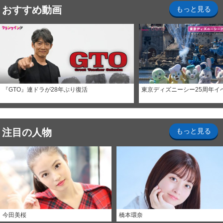
おすすめ動画
もっと見る
『GTO』連ドラが28年ぶり復活
東京ディズニーシー25周年イ
注目の人物
もっと見る
今田美桜
橋本環奈