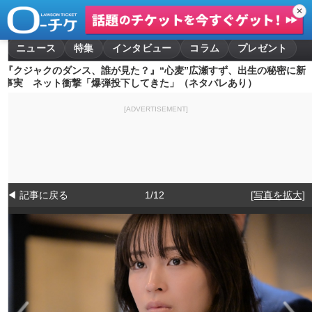
✕
ニュース
特集
インタビュー
コラム
プレゼント
『クジャクのダンス、誰が見た？』“心麦”広瀬すず、出生の秘密に新
事実 ネット衝撃「爆弾投下してきた」（ネタバレあり）
[ADVERTISEMENT]
◀ 記事に戻る
1/12
[写真を拡大]