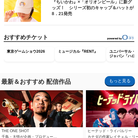
『ちいかわ』×「オリオンビール」に新グ
ッズ！ シリーズ初のキャップ＆ハットが
8．21発売
おすすめチケット
東京ゲームショウ2026
ミュージカル『RENT』
ユニバーサル・
ジャパン「ハロ
ホラー・ナイト 
ナイト～パス」
最新＆おすすめ 配信作品
もっと見る
THE ONE SHOT
ヒーテッド・ライバルリー
千鳥・大悟が企画・プロデュー…
カナダの作家レイチェル・リ