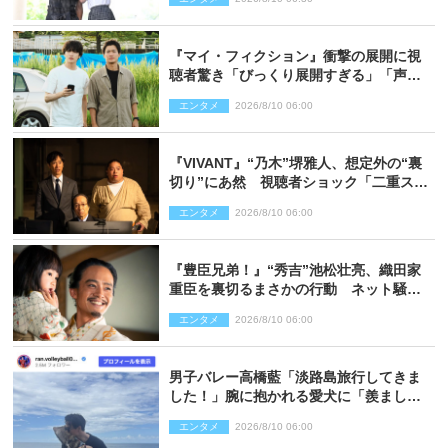
『マイ・フィクション』衝撃の展開に視
聴者驚き「びっくり展開すぎる」「声出
た」（ネタバレあり）
エンタメ
2026/8/10 06:00
『VIVANT』“乃木”堺雅人、想定外の“裏
切り”にあ然 視聴者ショック「二重スパ
イであって」の声も（ネタバレあり）
エンタメ
2026/8/10 06:00
『豊臣兄弟！』“秀吉”池松壮亮、織田家
重臣を裏切るまさかの行動 ネット騒然
「これは汚い！」「腹黒」（ネタバレあ
エンタメ
2026/8/10 06:00
り）
男子バレー高橋藍「淡路島旅行してきま
した！」腕に抱かれる愛犬に「羨まし
い」の声
エンタメ
2026/8/10 06:00