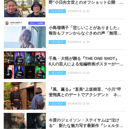
野”小日向文世とのオフショット公開
「たくさん褒めていただいた」と感謝
エンタメ
2026/8/10 11:42
小島瑠璃子「悲しいことがありました」
報告もファンからなぐさめの声「無理し
ないように！」
エンタメ
2026/8/10 11:30
千鳥・大悟が贈る『THE ONE SHOT』
8人の芸人による短編映画ポスターが一挙
公開
エンタメ
2026/8/10 11:03
『風、薫る』“直美”上坂樹里、“小川”甲
斐翔真とのデートでアクシデント ネッ
ト心配「何かのフラグ？」「嫌な予感」
エンタメ
2026/8/10 11:00
今度のジェイソン・ステイサムは“泣け
る” 新たな魅力写す最新作『シェルタ