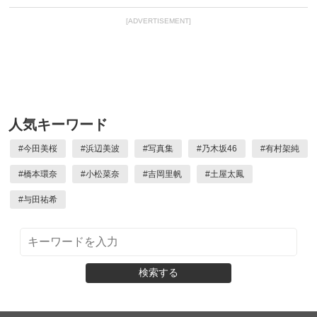
[ADVERTISEMENT]
人気キーワード
#
今田美桜
#
浜辺美波
#
写真集
#
乃木坂46
#
有村架純
#
橋本環奈
#
小松菜奈
#
吉岡里帆
#
土屋太鳳
#
与田祐希
検索する