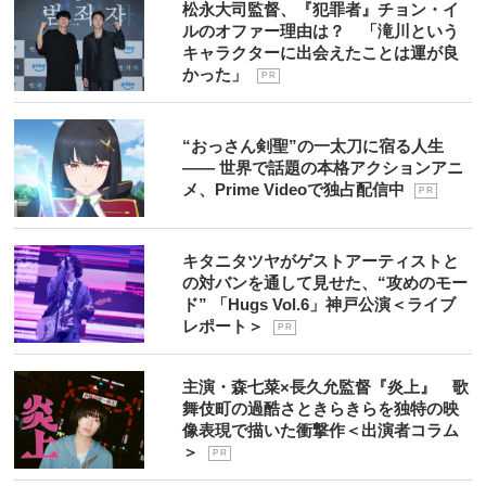
松永大司監督、『犯罪者』チョン・イ
ルのオファー理由は？ 「滝川という
キャラクターに出会えたことは運が良
かった」
P R
“おっさん剣聖”の一太刀に宿る人生
―― 世界で話題の本格アクションアニ
メ、Prime Videoで独占配信中
P R
キタニタツヤがゲストアーティストと
の対バンを通して見せた、“攻めのモー
ド” 「Hugs Vol.6」神戸公演＜ライブ
レポート＞
P R
主演・森七菜×長久允監督『炎上』 歌
舞伎町の過酷さときらきらを独特の映
像表現で描いた衝撃作＜出演者コラム
＞
P R