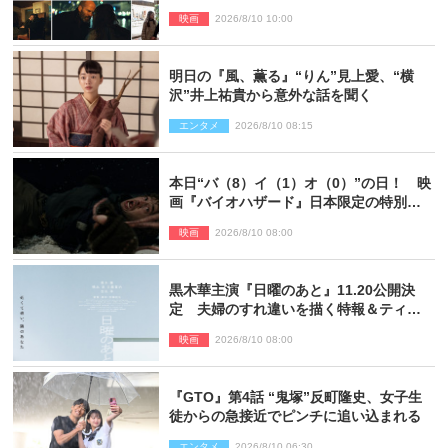
ー』場面写真解禁
映画
2026/8/10 10:00
明日の『風、薫る』“りん”見上愛、“横
沢”井上祐貴から意外な話を聞く
エンタメ
2026/8/10 08:15
本日“バ（8）イ（1）オ（0）”の日！ 映
画『バイオハザード』日本限定の特別予
告が解禁
映画
2026/8/10 08:00
黒木華主演『日曜のあと』11.20公開決
定 夫婦のすれ違いを描く特報＆ティザ
ービジュアル解禁
映画
2026/8/10 08:00
『GTO』第4話 “鬼塚”反町隆史、女子生
徒からの急接近でピンチに追い込まれる
エンタメ
2026/8/10 06:30