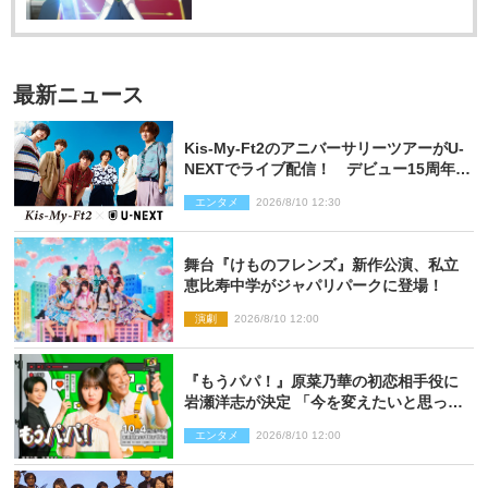
最新ニュース
Kis‐My‐Ft2のアニバーサリーツアーがU‐
NEXTでライブ配信！ デビュー15周年の
記念日に開催される特別な公演
エンタメ
2026/8/10 12:30
舞台『けものフレンズ』新作公演、私立
恵比寿中学がジャパリパークに登場！
演劇
2026/8/10 12:00
『もうパパ！』原菜乃華の初恋相手役に
岩瀬洋志が決定 「今を変えたいと思って
いる人の背中を押してくれる」作品
エンタメ
2026/8/10 12:00