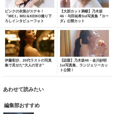
ピンクの衣装がステキ！
【大胆カット満載】乃木坂
「ME:I」MIU＆KEIKO撮り下
46・与田祐希3rd写真集『ヨー
ろしインタビューフォト
ダ』公開カット
伊藤彩沙、20代ラストの写真
【話題】乃木坂46・金川紗耶
集で見せた“大人の甘さ”
1st写真集、ランジェリーカッ
ト公開！
あわせて読みたい
編集部おすすめ