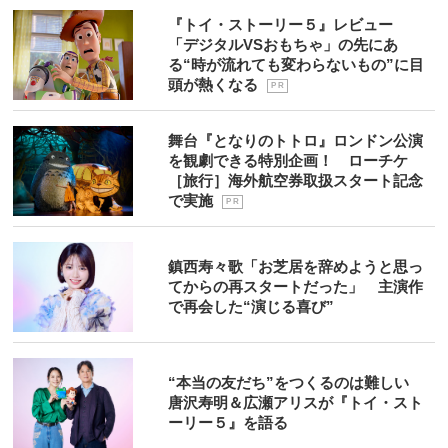
『トイ・ストーリー５』レビュー
「デジタルVSおもちゃ」の先にあ
る“時が流れても変わらないもの”に目
頭が熱くなる
P R
舞台『となりのトトロ』ロンドン公演
を観劇できる特別企画！ ローチケ
［旅行］海外航空券取扱スタート記念
で実施
P R
鎮西寿々歌「お芝居を辞めようと思っ
てからの再スタートだった」 主演作
で再会した“演じる喜び”
“本当の友だち”をつくるのは難しい
唐沢寿明＆広瀬アリスが『トイ・スト
ーリー５』を語る