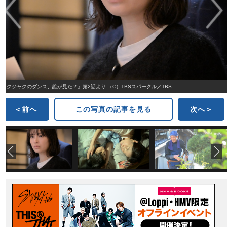
『クジャクのダンス、誰が見た？』第2話より （C）TBSスパークル／TBS
＜前へ
この写真の記事を見る
次へ＞