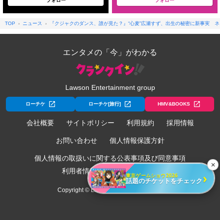
フォロー
フォロー
TOP
ニュース
『クジャクのダンス、誰が見た？』“心麦”広瀬すず、出生の秘密に新事実 
エンタメの「今」がわかる
Lawson Entertainment group
ローチケ
ローチケ[旅行]
HMV&BOOKS
会社概要
サイトポリシー
利用規約
採用情報
お問い合わせ
個人情報保護方針
個人情報の取扱いに関する公表事項及び同意事項
✕
利用者情報の外部送信について
›
東京ゲームショウ2026
話題のチケットをチェック
Copyright © Lawson Entertainment, Inc.