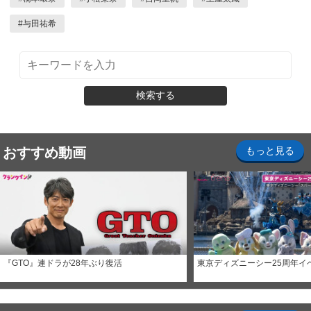
#
与田祐希
検索する
おすすめ動画
もっと見る
『GTO』連ドラが28年ぶり復活
東京ディズニーシー25周年イ