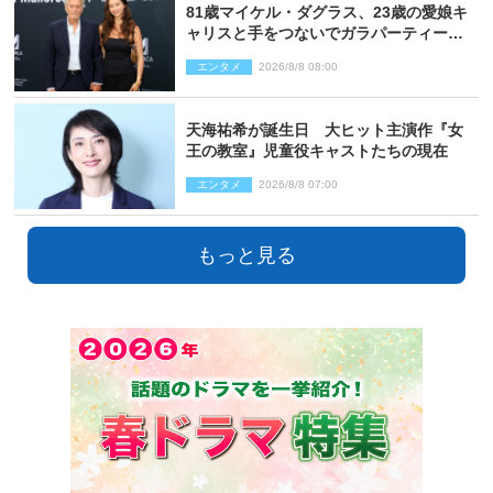
81歳マイケル・ダグラス、23歳の愛娘キ
ャリスと手をつないでガラパーティーに
来場
エンタメ
2026/8/8 08:00
天海祐希が誕生日 大ヒット主演作『女
王の教室』児童役キャストたちの現在
エンタメ
2026/8/8 07:00
もっと見る