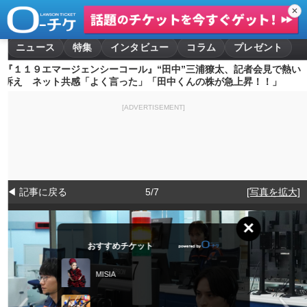
✕
ニュース
特集
インタビュー
コラム
プレゼント
『１１９エマージェンシーコール』“田中”三浦獠太、記者会見で熱い
訴え ネット共感「よく言った」「田中くんの株が急上昇！！」
[ADVERTISEMENT]
◀ 記事に戻る
5/7
[写真を拡大]
×
おすすめチケット
MISIA