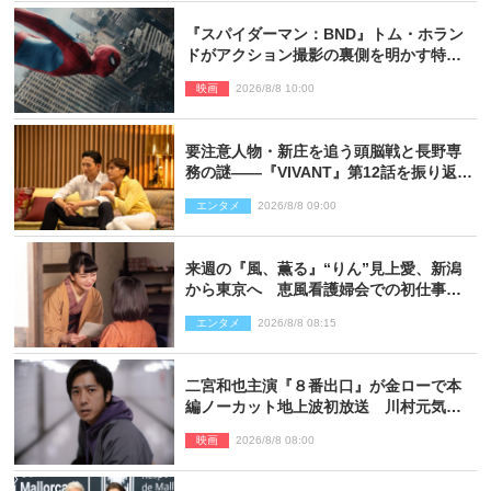
『スパイダーマン：BND』トム・ホラン
ドがアクション撮影の裏側を明かす特別
映像解禁
映画
2026/8/8 10:00
要注意人物・新庄を追う頭脳戦と長野専
務の謎――『VIVANT』第12話を振り返
る！
エンタメ
2026/8/8 09:00
来週の『風、薫る』“りん”見上愛、新潟
から東京へ 恵風看護婦会での初仕事に
向かう
エンタメ
2026/8/8 08:15
二宮和也主演『８番出口』が金ローで本
編ノーカット地上波初放送 川村元気監
督＆二宮コメント到着
映画
2026/8/8 08:00