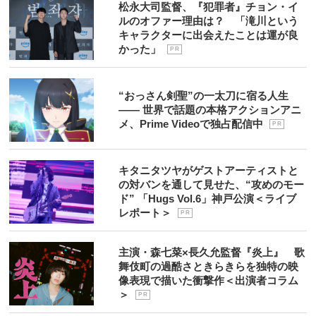
松永大司監督、『犯罪者』チョン・イ
ルのオファー理由は？ 「滝川という
キャラクターに出会えたことは運が良
かった」
P R
“おっさん剣聖”の一太刀に宿る人生
―― 世界で話題の本格アクションアニ
メ、Prime Videoで独占配信中
P R
キタニタツヤがゲストアーティストと
の対バンを通して見せた、“攻めのモー
ド” 「Hugs Vol.6」神戸公演＜ライブ
レポート＞
P R
主演・森七菜×長久允監督『炎上』 歌
舞伎町の過酷さときらきらを独特の映
像表現で描いた衝撃作＜出演者コラム
＞
P R