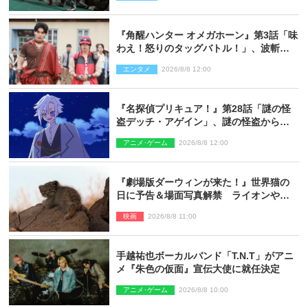
『角醒ハンター オメガホーン』第3話「味
わえ！怒りのタッグバトル！」、波斬の
ギリコがハンターバトルを挑んできた！
エンタメ
2026/8/8 12:00
『名探偵プリキュア！』第28話「謎の怪
盗デッチ・アゲイン」、謎の怪盗から不
思議な予告状が届く
アニメ･ゲーム
2026/8/8 12:00
『劇場版ダーウィンが来た！』世界猫の
日に予告＆場面写真解禁 ライオンやマ
ヌルネコの赤ちゃんが大集合
映画
2026/8/8 11:00
手越祐也ボーカルバンド「T.N.T」がアニ
メ『朱色の仮面』宣伝大使に就任決定
アニメ･ゲーム
2026/8/8 10:00