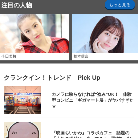
注目の人物
もっと見る
今田美桜
橋本環奈
クランクイン！トレンド Pick Up
カメラに映らなければ“盗み”OK！ 体験
型コンビニ「ギガマート展」がヤバすぎた
ｗ
『映画ちいかわ』コラボカフェ 話題の