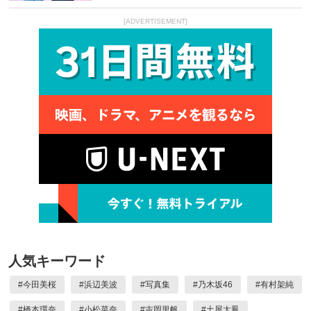
[ADVERTISEMENT]
人気キーワード
#
今田美桜
#
浜辺美波
#
写真集
#
乃木坂46
#
有村架純
#
橋本環奈
#
小松菜奈
#
吉岡里帆
#
土屋太鳳