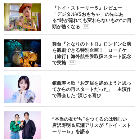
『トイ・ストーリー５』レビュー
「デジタルVSおもちゃ」の先にあ
る“時が流れても変わらないもの”に目
頭が熱くなる
P R
舞台『となりのトトロ』ロンドン公演
を観劇できる特別企画！ ローチケ
［旅行］海外航空券取扱スタート記念
で実施
P R
鎮西寿々歌「お芝居を辞めようと思っ
てからの再スタートだった」 主演作
で再会した“演じる喜び”
“本当の友だち”をつくるのは難しい
唐沢寿明＆広瀬アリスが『トイ・スト
ーリー５』を語る