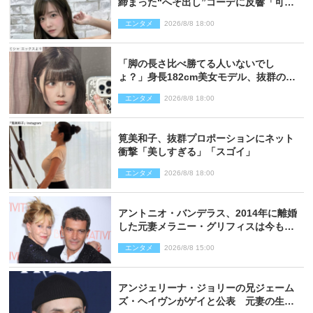
締まった“へそ出し”コーデに反響「可愛
い過ぎる」
エンタメ
2026/8/8 18:00
「脚の長さ比べ勝てる人いないでし
ょ？」身長182cm美女モデル、抜群のプ
ロポーションにネット衝撃
エンタメ
2026/8/8 18:00
筧美和子、抜群プロポーションにネット
衝撃「美しすぎる」「スゴイ」
エンタメ
2026/8/8 18:00
アントニオ・バンデラス、2014年に離婚
した元妻メラニー・グリフィスは今も
「親友の一人」
エンタメ
2026/8/8 15:00
アンジェリーナ・ジョリーの兄ジェーム
ズ・ヘイヴンがゲイと公表 元妻の生配