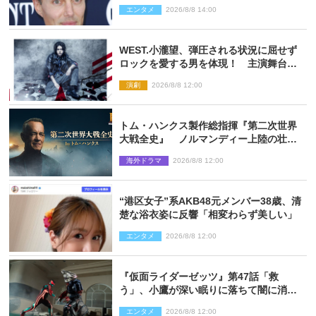
信で明らかに
エンタメ
2026/8/8 14:00
WEST.小瀧望、弾圧される状況に屈せず
ロックを愛する男を体現！ 主演舞台
『ロックンロール』ビジュアル解禁
演劇
2026/8/8 12:00
トム・ハンクス製作総指揮『第二次世界
大戦全史』 ノルマンディー上陸の壮絶
な戦場を収めた特別映像解禁
海外ドラマ
2026/8/8 12:00
“港区女子”系AKB48元メンバー38歳、清
楚な浴衣姿に反響「相変わらず美しい」
エンタメ
2026/8/8 12:00
『仮面ライダーゼッツ』第47話「救
う」、小鷹が深い眠りに落ちて闇に消え
る…？
エンタメ
2026/8/8 12:00