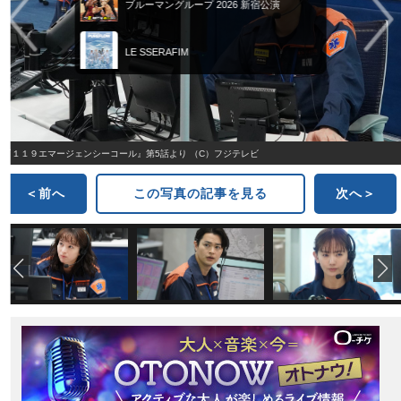
ブルーマングループ 2026 新宿公演
LE SSERAFIM
『１１９エマージェンシーコール』第5話より （C）フジテレビ
＜前へ
この写真の記事を見る
次へ＞