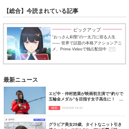
【総合】今読まれている記事
ピックアップ
“おっさん剣聖”の一太刀に宿る人生
―― 世界で話題の本格アクションアニ
メ、Prime Videoで独占配信中
P R
最新ニュース
エビ中・仲村悠菜が映画初主演で“釣りで
五輪金メダル”を目指す女子高生に！ 映
画『つりこまち』今秋公開
映画
2026/8/8 19:30
グラビア美女29歳、タイトなニット引き