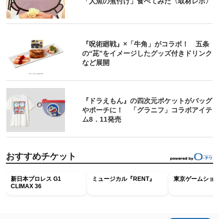
「人魚の煮付け」食べてみた〈取材レポ〉
『呪術廻戦』×「牛角」がコラボ！ 五条
の“茈”をイメージしたグッズ付きドリンク
など展開
『ドラえもん』の四次元ポケットがバッグ
やポーチに！ 「グラニフ」コラボアイテ
ム8．11発売
おすすめチケット
新日本プロレス G1
ミュージカル『RENT』
東京ゲームショウ2
CLIMAX 36