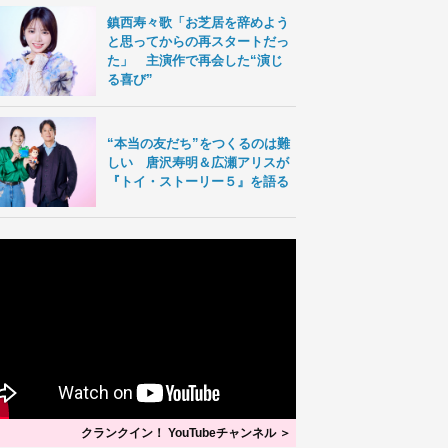
鎮西寿々歌「お芝居を辞めよう
と思ってからの再スタートだっ
た」 主演作で再会した“演じ
る喜び”
“本当の友だち”をつくるのは難
しい 唐沢寿明＆広瀬アリスが
『トイ・ストーリー５』を語る
クランクイン！ YouTubeチャンネル ＞