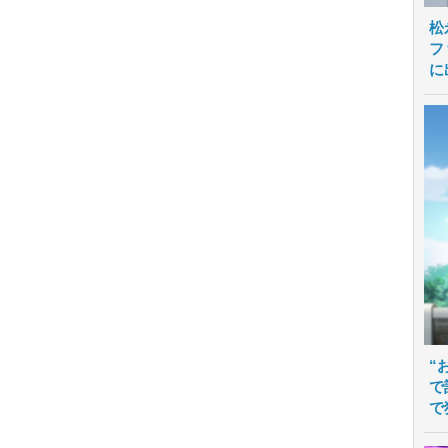
松
フ
に
“
で
で