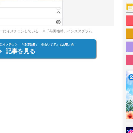
ーにイメチェンしている ※「与田祐希」インスタグラム
にイメチェン 「ほぼ金髪」「似合いすぎ」と反響」の
記事を見る