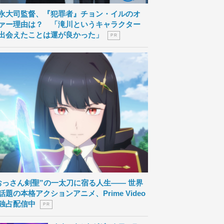
永大司監督、『犯罪者』チョン・イルのオ
ァー理由は？ 「滝川というキャラクター
出会えたことは運が良かった」
P R
おっさん剣聖”の一太刀に宿る人生―― 世界
話題の本格アクションアニメ、Prime Video
独占配信中
P R