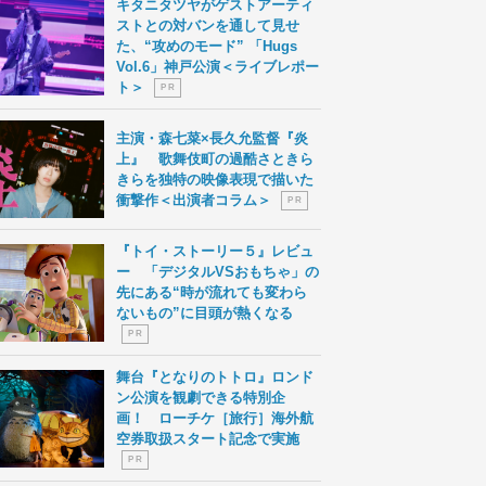
キタニタツヤがゲストアーティ
ストとの対バンを通して見せ
た、“攻めのモード” 「Hugs
Vol.6」神戸公演＜ライブレポー
ト＞
P R
主演・森七菜×長久允監督『炎
上』 歌舞伎町の過酷さときら
きらを独特の映像表現で描いた
衝撃作＜出演者コラム＞
P R
『トイ・ストーリー５』レビュ
ー 「デジタルVSおもちゃ」の
先にある“時が流れても変わら
ないもの”に目頭が熱くなる
P R
舞台『となりのトトロ』ロンド
ン公演を観劇できる特別企
画！ ローチケ［旅行］海外航
空券取扱スタート記念で実施
P R