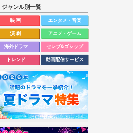
ジャンル別一覧
映画
エンタメ・音楽
演劇
アニメ・ゲーム
海外ドラマ
セレブ&ゴシップ
トレンド
動画配信サービス