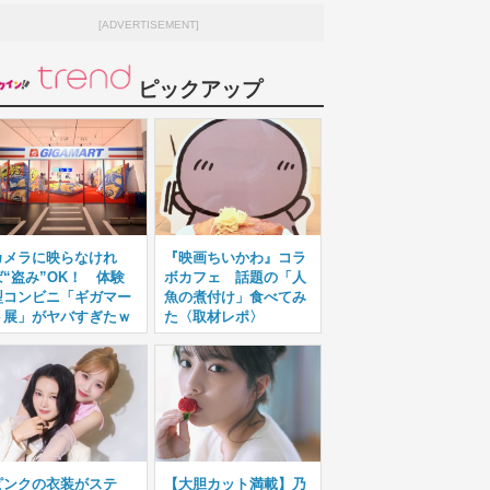
[ADVERTISEMENT]
ピックアップ
カメラに映らなけれ
『映画ちいかわ』コラ
ば“盗み”OK！ 体験
ボカフェ 話題の「人
型コンビニ「ギガマー
魚の煮付け」食べてみ
ト展」がヤバすぎたｗ
た〈取材レポ〉
ピンクの衣装がステ
【大胆カット満載】乃