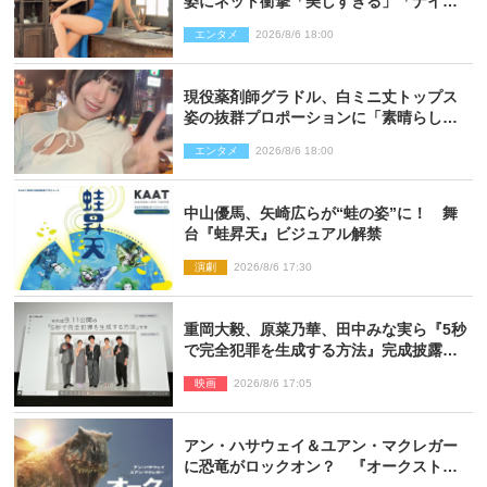
姿にネット衝撃「美しすぎる」「ナイ
ス」
エンタメ
2026/8/6 18:00
現役薬剤師グラドル、白ミニ丈トップス
姿の抜群プロポーションに「素晴らしす
ぎる」「すっっっご！」とネット絶賛
エンタメ
2026/8/6 18:00
中山優馬、矢崎広らが“蛙の姿”に！ 舞
台『蛙昇天』ビジュアル解禁
演劇
2026/8/6 17:30
重岡大毅、原菜乃華、田中みな実ら『5秒
で完全犯罪を生成する方法』完成披露に
登壇！ それぞれのAI活用術も発表
映画
2026/8/6 17:05
アン・ハサウェイ＆ユアン・マクレガー
に恐竜がロックオン？ 『オークストリ
ートの異変』新ビジュアル＆本編映像初