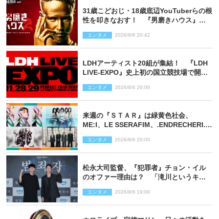
31歳こどおじ・18歳底辺YouTuberらの根
性を叩きなおす！ 『男磨きハウス』第2
弾コーチ陣発表
エンタメ
2026/8/6 20:42
LDHアーティスト20組が集結！ 『LDH
LIVE‐EXPO』史上初の国立競技場で開催
決定
エンタメ
2026/8/6 20:00
来週の『ＳＴＡＲ』は緑黄色社会、
ME:I、LE SSERAFIM、.ENDRECHERI.が
話題曲をパフォーマンス！
エンタメ
2026/8/6 20:00
松永大司監督、『犯罪者』チョン・イル
のオファー理由は？ 「滝川というキャ
ラクターに出会えたことは本当に運が良
エンタメ
2026/8/6 19:00
かった」