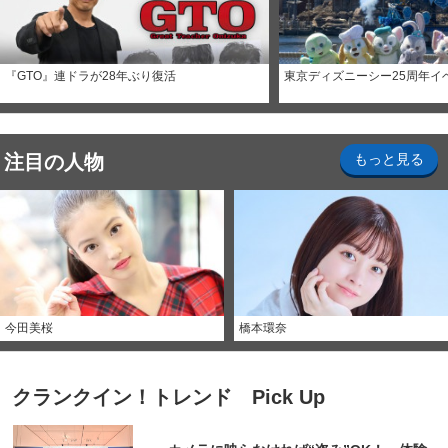
『GTO』連ドラが28年ぶり復活
東京ディズニーシー25周年イ
注目の人物
もっと見る
今田美桜
橋本環奈
クランクイン！トレンド Pick Up