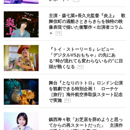
主演・森七菜×長久允監督『炎上』 歌
舞伎町の過酷さときらきらを独特の映
像表現で描いた衝撃作＜出演者コラム
＞
P R
『トイ・ストーリー５』レビュー
「デジタルVSおもちゃ」の先にあ
る“時が流れても変わらないもの”に目
頭が熱くなる
P R
舞台『となりのトトロ』ロンドン公演
を観劇できる特別企画！ ローチケ
［旅行］海外航空券取扱スタート記念
で実施
P R
鎮西寿々歌「お芝居を辞めようと思っ
てからの再スタートだった」 主演作