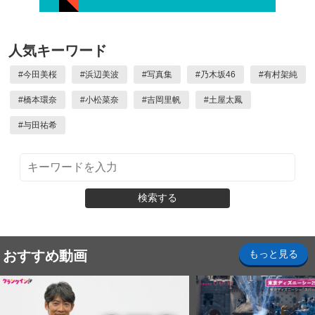
人気キーワード
#
今田美桜
#
浜辺美波
#
写真集
#
乃木坂46
#
有村架純
#
橋本環奈
#
小松菜奈
#
吉岡里帆
#
土屋太鳳
#
与田祐希
検索する
おすすめ動画
もっと見る