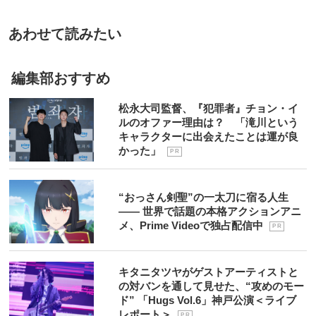
あわせて読みたい
編集部おすすめ
松永大司監督、『犯罪者』チョン・イ
ルのオファー理由は？ 「滝川という
キャラクターに出会えたことは運が良
かった」
P R
“おっさん剣聖”の一太刀に宿る人生
―― 世界で話題の本格アクションアニ
メ、Prime Videoで独占配信中
P R
キタニタツヤがゲストアーティストと
の対バンを通して見せた、“攻めのモー
ド” 「Hugs Vol.6」神戸公演＜ライブ
レポート＞
P R