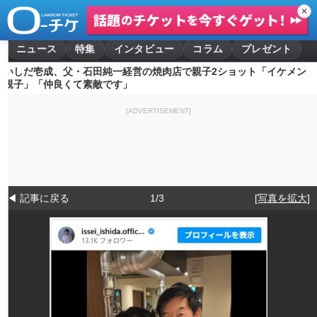
✕
ニュース
特集
インタビュー
コラム
プレゼント
いしだ壱成、父・石田純一経営の焼肉店で親子2ショット「イケメン
親子」「仲良くて素敵です」
[ADVERTISEMENT]
◀ 記事に戻る
1/3
[写真を拡大]