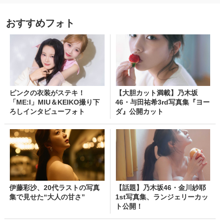
おすすめフォト
ピンクの衣装がステキ！
【大胆カット満載】乃木坂
「ME:I」MIU＆KEIKO撮り下
46・与田祐希3rd写真集『ヨー
ろしインタビューフォト
ダ』公開カット
伊藤彩沙、20代ラストの写真
【話題】乃木坂46・金川紗耶
集で見せた“大人の甘さ”
1st写真集、ランジェリーカッ
ト公開！