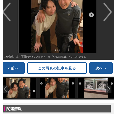
いしだ壱成、父・石田純一と2ショット ※「いしだ壱成」インスタグラム
＜前へ
この写真の記事を見る
次へ＞
関連情報