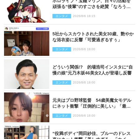
ホロライブ・宝鐘マリン、日々の活動を
頑張る“後輩”のすごさを絶賛「なろう系
主人公まである」
エンタメ
2026/8/6 18:15
5社からスカウトされた美女30歳、艶やか
な浴衣姿に反響「可愛過ぎるすぅ」
エンタメ
2026/8/6 18:00
どういう関係!? 的場浩司インスタに“自
慢の娘”元乃木坂46美女2人が登場し反響
エンタメ
2026/8/6 18:00
元夫はプロ野球監督 54歳美魔女モデル
にネット衝撃「圧倒的に美しい」「最強
クラス」「うっとり」
エンタメ
2026/8/6 18:00
“役満ボディ”岡田紗佳、ブルーのドレス