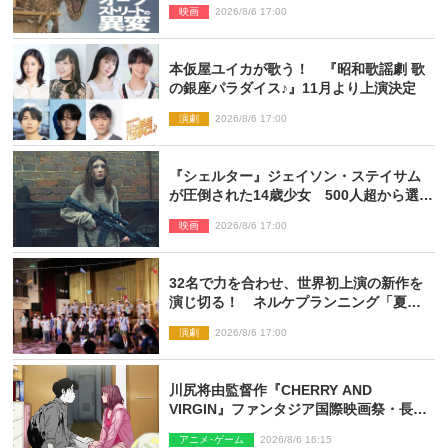
映画
2026/8/6 17:00
解禁
本仮屋ユイカが歌う！ 『昭和歌謡劇 歌
の銀座パラダイス♪』11月より上演決定
演劇
2026/8/6 17:00
『シェルター』ジェイソン・ステイサム
が圧倒された14歳少女 500人超から選出
された新鋭ボディ・レイ・ブレスナック
映画
2026/8/6 17:00
とは
32名で力を合わせ、世界初上演の新作を
演じ切る！ ネルケプランニング「夏休
み！オン・ワークショップ2026」レポー
演劇
2026/8/6 17:00
ト【最終日】
川尻将由監督作『CHERRY AND
VIRGIN』ファンタジア国際映画祭・長編
アニメ部門で観客賞・金賞受賞！
アニメ･ゲーム
2026/8/6 16:15