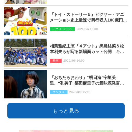
『トイ・ストーリー５』ピクサー・アニ
メーション史上最速で興行収入100億円突
破 シリーズNo.1興収が目前
アニメ･ゲーム
2026/8/6 16:00
相葉雅紀主演『４アウト』黒島結菜＆松
本利夫らが写る新場面カット公開 キャ
スト登壇イベントも決定
映画
2026/8/6 16:00
『おちたらおわり』“明日海”宇垣美
里、“孔美子”篠田麻里子の意味深発言に
絶句 ネット驚き「まさか」「意外な展
エンタメ
2026/8/6 15:00
開」
もっと見る