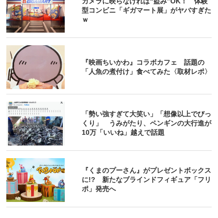
カメラに映らなければ“盗み”OK！ 体験
型コンビニ「ギガマート展」がヤバすぎた
ｗ
『映画ちいかわ』コラボカフェ 話題の
「人魚の煮付け」食べてみた〈取材レポ〉
「勢い強すぎて大笑い」「想像以上でびっ
くり」 うみがたり、ペンギンの大行進が
10万「いいね」越えで話題
『くまのプーさん』がプレゼントボックス
に!? 新たなブラインドフィギュア「フリ
ポ」発売へ