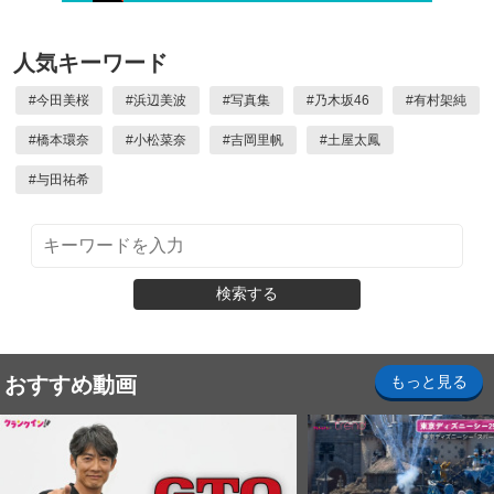
人気キーワード
#
今田美桜
#
浜辺美波
#
写真集
#
乃木坂46
#
有村架純
#
橋本環奈
#
小松菜奈
#
吉岡里帆
#
土屋太鳳
#
与田祐希
検索する
おすすめ動画
もっと見る