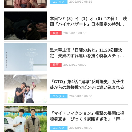
エンタメ
2026/8/10 08:15
本日“バ（8）イ（1）オ（0）”の日！ 映
画『バイオハザード』日本限定の特別予
告が解禁
映画
2026/8/10 08:00
黒木華主演『日曜のあと』11.20公開決
定 夫婦のすれ違いを描く特報＆ティザ
ービジュアル解禁
映画
2026/8/10 08:00
『GTO』第4話 “鬼塚”反町隆史、女子生
徒からの急接近でピンチに追い込まれる
エンタメ
2026/8/10 06:30
『マイ・フィクション』衝撃の展開に視
聴者驚き「びっくり展開すぎる」「声出
た」（ネタバレあり）
エンタメ
2026/8/10 06:00