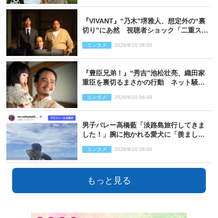
『VIVANT』“乃木”堺雅人、想定外の“裏
切り”にあ然 視聴者ショック「二重スパ
イであって」の声も（ネタバレあり）
エンタメ
2026/8/10 06:00
『豊臣兄弟！』“秀吉”池松壮亮、織田家
重臣を裏切るまさかの行動 ネット騒然
「これは汚い！」「腹黒」（ネタバレあ
エンタメ
2026/8/10 06:00
り）
男子バレー高橋藍「淡路島旅行してきま
した！」腕に抱かれる愛犬に「羨まし
い」の声
エンタメ
2026/8/10 06:00
もっと見る