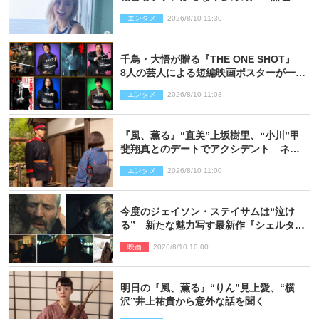
ないように！」
エンタメ
2026/8/10 11:30
千鳥・大悟が贈る『THE ONE SHOT』
8人の芸人による短編映画ポスターが一挙
公開
エンタメ
2026/8/10 11:03
『風、薫る』“直美”上坂樹里、“小川”甲
斐翔真とのデートでアクシデント ネッ
ト心配「何かのフラグ？」「嫌な予感」
エンタメ
2026/8/10 11:00
今度のジェイソン・ステイサムは“泣け
る” 新たな魅力写す最新作『シェルタ
ー』場面写真解禁
映画
2026/8/10 10:00
明日の『風、薫る』“りん”見上愛、“横
沢”井上祐貴から意外な話を聞く