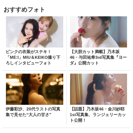
おすすめフォト
ピンクの衣装がステキ！
【大胆カット満載】乃木坂
「ME:I」MIU＆KEIKO撮り下
46・与田祐希3rd写真集『ヨー
ろしインタビューフォト
ダ』公開カット
伊藤彩沙、20代ラストの写真
【話題】乃木坂46・金川紗耶
集で見せた“大人の甘さ”
1st写真集、ランジェリーカッ
ト公開！