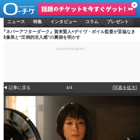
✕
ニュース
特集
インタビュー
コラム
プレゼント
『ネバーアフターダーク』賀来賢人×デイヴ・ボイル監督が妥協なき
映像美と“圧倒的没入感”の裏側を明かす
[ADVERTISEMENT]
◀ 記事に戻る
4/4
[写真を拡大]