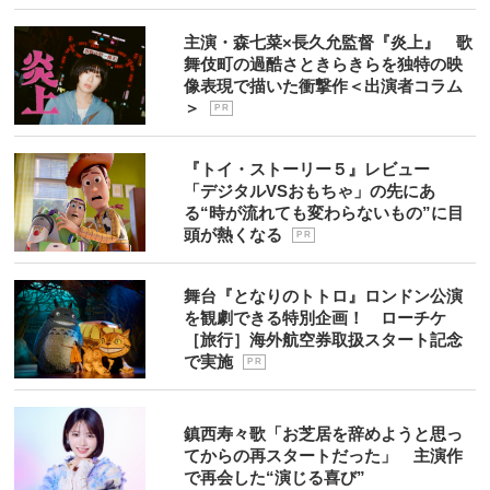
主演・森七菜×長久允監督『炎上』 歌
舞伎町の過酷さときらきらを独特の映
像表現で描いた衝撃作＜出演者コラム
＞
P R
『トイ・ストーリー５』レビュー
「デジタルVSおもちゃ」の先にあ
る“時が流れても変わらないもの”に目
頭が熱くなる
P R
舞台『となりのトトロ』ロンドン公演
を観劇できる特別企画！ ローチケ
［旅行］海外航空券取扱スタート記念
で実施
P R
鎮西寿々歌「お芝居を辞めようと思っ
てからの再スタートだった」 主演作
で再会した“演じる喜び”