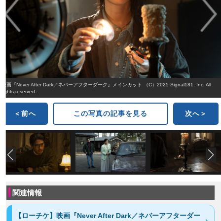
映画『Never After Dark／ネバーアフターダーク』メインカット （C）2025 Signal181, Inc. All
rights reserved.
＜前へ
この写真の記事を見る
次へ＞
関連情報
【ローチケ】映画『Never After Dark／ネバーアフターダー