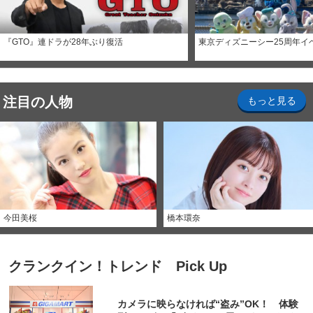
『GTO』連ドラが28年ぶり復活
東京ディズニーシー25周年イ
注目の人物
もっと見る
今田美桜
橋本環奈
クランクイン！トレンド Pick Up
カメラに映らなければ“盗み”OK！ 体験