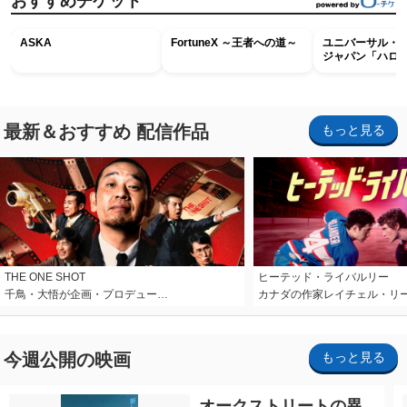
おすすめチケット
ASKA
FortuneX ～王者への道～
ユニバーサル・
ジャパン「ハロ
ホラー・ナイト 
ナイト～パス」
最新＆おすすめ 配信作品
もっと見る
THE ONE SHOT
ヒーテッド・ライバルリー
千鳥・大悟が企画・プロデュー…
カナダの作家レイチェル・リ
今週公開の映画
もっと見る
オークストリートの異