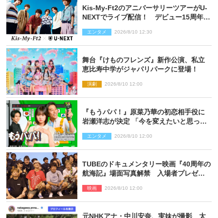
Kis‐My‐Ft2のアニバーサリーツアーがU‐
NEXTでライブ配信！ デビュー15周年の
記念日に開催される特別な公演
エンタメ
2026/8/10 12:30
舞台『けものフレンズ』新作公演、私立
恵比寿中学がジャパリパークに登場！
演劇
2026/8/10 12:00
『もうパパ！』原菜乃華の初恋相手役に
岩瀬洋志が決定 「今を変えたいと思って
いる人の背中を押してくれる」作品
エンタメ
2026/8/10 12:00
TUBEのドキュメンタリー映画『40周年の
航海記』場面写真解禁 入場者プレゼン
トも決定
映画
2026/8/10 12:00
元NHKアナ・中川安奈、実妹が撮影 太