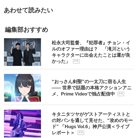
あわせて読みたい
編集部おすすめ
松永大司監督、『犯罪者』チョン・イ
ルのオファー理由は？ 「滝川という
キャラクターに出会えたことは運が良
かった」
P R
“おっさん剣聖”の一太刀に宿る人生
―― 世界で話題の本格アクションアニ
メ、Prime Videoで独占配信中
P R
キタニタツヤがゲストアーティストと
の対バンを通して見せた、“攻めのモー
ド” 「Hugs Vol.6」神戸公演＜ライブ
レポート＞
P R