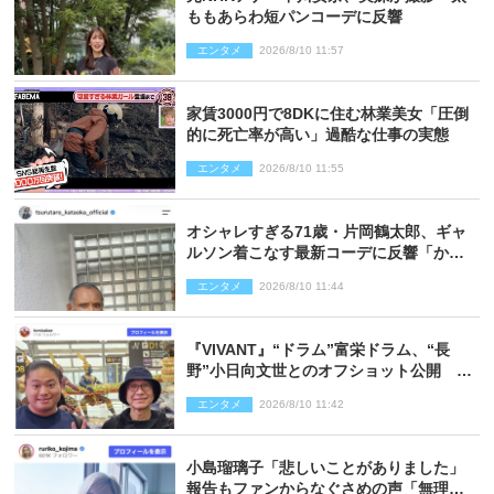
ももあらわ短パンコーデに反響
エンタメ
2026/8/10 11:57
家賃3000円で8DKに住む林業美女「圧倒
的に死亡率が高い」過酷な仕事の実態
エンタメ
2026/8/10 11:55
オシャレすぎる71歳・片岡鶴太郎、ギャ
ルソン着こなす最新コーデに反響「かっ
こいい」
エンタメ
2026/8/10 11:44
『VIVANT』“ドラム”富栄ドラム、“長
野”小日向文世とのオフショット公開
「たくさん褒めていただいた」と感謝
エンタメ
2026/8/10 11:42
小島瑠璃子「悲しいことがありました」
報告もファンからなぐさめの声「無理し