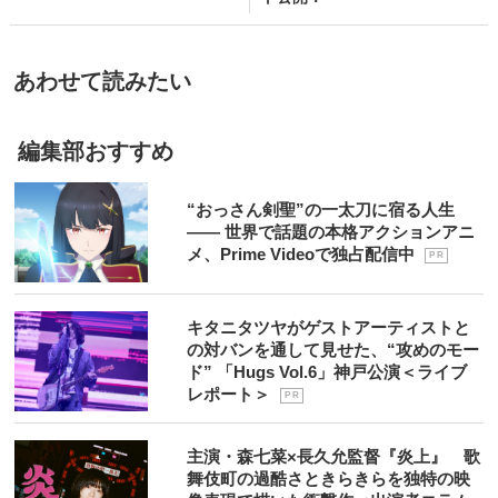
あわせて読みたい
編集部おすすめ
“おっさん剣聖”の一太刀に宿る人生
―― 世界で話題の本格アクションアニ
メ、Prime Videoで独占配信中
P R
キタニタツヤがゲストアーティストと
の対バンを通して見せた、“攻めのモー
ド” 「Hugs Vol.6」神戸公演＜ライブ
レポート＞
P R
主演・森七菜×長久允監督『炎上』 歌
舞伎町の過酷さときらきらを独特の映