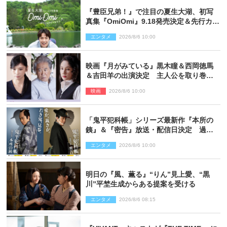
『豊臣兄弟！』で注目の夏生大湖、初写
真集『OmiOmi』9.18発売決定＆先行カッ
ト解禁
エンタメ
2026/8/6 10:00
映画『月がみている』黒木瞳＆西岡徳馬
＆吉田羊の出演決定 主人公を取り巻く
重要人物を演じる
映画
2026/8/6 10:00
「鬼平犯科帳」シリーズ最新作『本所の
銕』＆『密告』放送・配信日決定 過去
と現在が繋がるビジュアルも解禁
エンタメ
2026/8/6 10:00
明日の『風、薫る』“りん”見上愛、“黒
川”平埜生成からある提案を受ける
エンタメ
2026/8/6 08:15