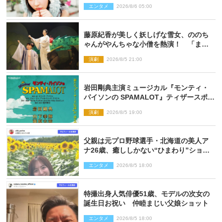
エンタメ
2026/8/6 05:00
藤原紀香が美しく妖しげな雪女、ののち
ゃんがやんちゃな小僧を熱演！ 「まん
が日本昔ばなし」劇場開幕
演劇
2026/8/5 21:00
岩田剛典主演ミュージカル『モンティ・
パイソンの SPAMALOT』ティザースポッ
ト公開
演劇
2026/8/5 19:00
父親は元プロ野球選手・北海道の美人ア
ナ26歳、癒ししかない“ひまわり”ショッ
トに反響
エンタメ
2026/8/5 18:00
特撮出身人気俳優51歳、モデルの次女の
誕生日お祝い 仲睦まじい父娘ショット
エンタメ
2026/8/5 18:00