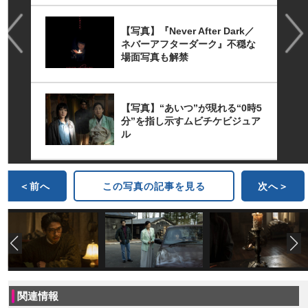
【写真】『Never After Dark／
ネバーアフターダーク』不穏な
場面写真も解禁
【写真】“あいつ”が現れる“0時5
分”を指し示すムビチケビジュア
ル
＜前へ
この写真の記事を見る
次へ＞
関連情報