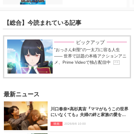
【総合】今読まれている記事
ピックアップ
“おっさん剣聖”の一太刀に宿る人生
―― 世界で話題の本格アクションアニ
メ、Prime Videoで独占配信中
P R
最新ニュース
川口春奈×高杉真宙『ママがもうこの世界
にいなくても』夫婦の絆と家族の愛を映
す場面写真公開
映画
2026/8/6 10:00