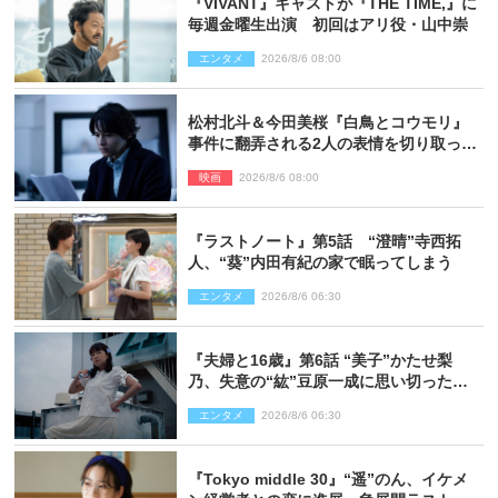
『VIVANT』キャストが『THE TIME,』に
毎週金曜生出演 初回はアリ役・山中崇
エンタメ
2026/8/6 08:00
松村北斗＆今田美桜『白鳥とコウモリ』
事件に翻弄される2人の表情を切り取った
場面写真解禁
映画
2026/8/6 08:00
『ラストノート』第5話 “澄晴”寺西拓
人、“葵”内田有紀の家で眠ってしまう
エンタメ
2026/8/6 06:30
『夫婦と16歳』第6話 “美子”かたせ梨
乃、失意の“紘”豆原一成に思い切ったプ
レゼント
エンタメ
2026/8/6 06:30
『Tokyo middle 30』“遥”のん、イケメ