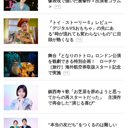
像表現で描いた衝撃作＜出演者コラム
＞
P R
『トイ・ストーリー５』レビュー
「デジタルVSおもちゃ」の先にあ
る“時が流れても変わらないもの”に目
頭が熱くなる
P R
舞台『となりのトトロ』ロンドン公演
を観劇できる特別企画！ ローチケ
［旅行］海外航空券取扱スタート記念
で実施
P R
鎮西寿々歌「お芝居を辞めようと思っ
てからの再スタートだった」 主演作
で再会した“演じる喜び”
“本当の友だち”をつくるのは難しい