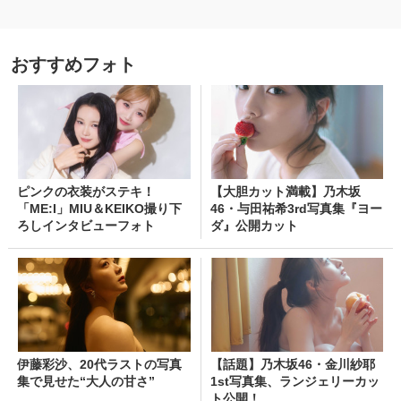
おすすめフォト
ピンクの衣装がステキ！
【大胆カット満載】乃木坂
「ME:I」MIU＆KEIKO撮り下
46・与田祐希3rd写真集『ヨー
ろしインタビューフォト
ダ』公開カット
伊藤彩沙、20代ラストの写真
【話題】乃木坂46・金川紗耶
集で見せた“大人の甘さ”
1st写真集、ランジェリーカッ
ト公開！