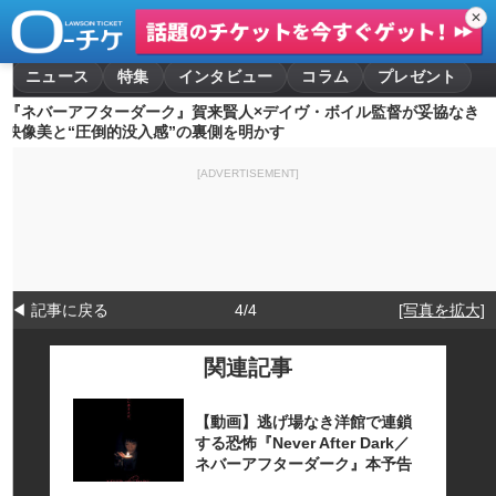
✕
ニュース
特集
インタビュー
コラム
プレゼント
『ネバーアフターダーク』賀来賢人×デイヴ・ボイル監督が妥協なき
映像美と“圧倒的没入感”の裏側を明かす
[ADVERTISEMENT]
◀ 記事に戻る
4/4
[写真を拡大]
関連記事
【動画】逃げ場なき洋館で連鎖
する恐怖『Never After Dark／
ネバーアフターダーク』本予告