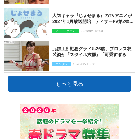
人気キャラ『じょせまる』のTVアニメが
2027年1月放送開始 ティザーPV第2弾も
解禁に
アニメ･ゲーム
2026/8/5 18:00
元鉄工所勤務グラドル26歳、プロレス衣
装姿が「スタイル抜群」「可愛すぎる」
とネット衝撃
エンタメ
2026/8/5 18:00
もっと見る