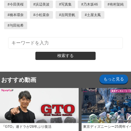
#
今田美桜
#
浜辺美波
#
写真集
#
乃木坂46
#
有村架純
#
橋本環奈
#
小松菜奈
#
吉岡里帆
#
土屋太鳳
#
与田祐希
検索する
おすすめ動画
もっと見る
『GTO』連ドラが28年ぶり復活
東京ディズニーシー25周年イ