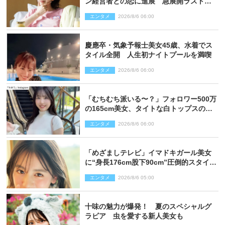
ン経営者との恋に進展 急展開ラストに
騒然「え…いきなり」「嫌な予感」
エンタメ
2026/8/6 06:00
慶應卒・気象予報士美女45歳、水着でス
タイル全開 人生初ナイトプールを満喫
エンタメ
2026/8/6 06:00
「むちむち派いる〜？」フォロワー500万
の165cm美女、タイトな白トップスの抜
群プロポーションにネット衝撃
エンタメ
2026/8/6 06:00
「めざましテレビ」イマドキガール美女
に“身長176cm股下90cm”圧倒的スタイル
の美女も ヤンジャン最新号
エンタメ
2026/8/6 05:00
十味の魅力が爆発！ 夏のスペシャルグ
ラビア 虫を愛する新人美女も