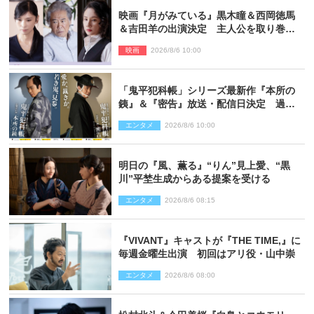
映画『月がみている』黒木瞳＆西岡徳馬
＆吉田羊の出演決定 主人公を取り巻く
重要人物を演じる
映画
2026/8/6 10:00
「鬼平犯科帳」シリーズ最新作『本所の
銕』＆『密告』放送・配信日決定 過去
と現在が繋がるビジュアルも解禁
エンタメ
2026/8/6 10:00
明日の『風、薫る』“りん”見上愛、“黒
川”平埜生成からある提案を受ける
エンタメ
2026/8/6 08:15
『VIVANT』キャストが『THE TIME,』に
毎週金曜生出演 初回はアリ役・山中崇
エンタメ
2026/8/6 08:00