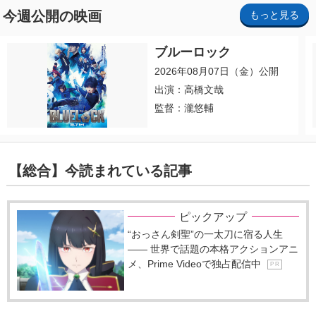
今週公開の映画
もっと見る
ブルーロック
2026年08月07日（金）公開
出演：高橋文哉
監督：瀧悠輔
【総合】今読まれている記事
ピックアップ
“おっさん剣聖”の一太刀に宿る人生
―― 世界で話題の本格アクションアニ
メ、Prime Videoで独占配信中
P R