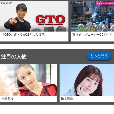
『GTO』連ドラが28年ぶり復活
東京ディズニーシー25周年イ
注目の人物
もっと見る
今田美桜
橋本環奈