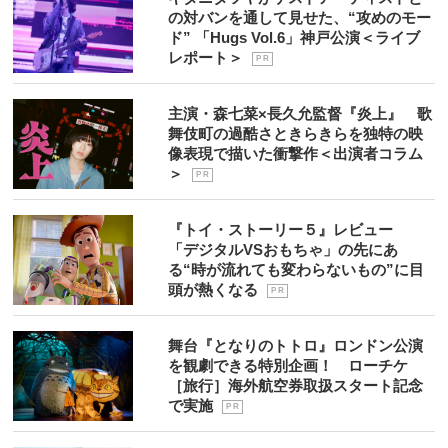
の対バンを通して見せた、“攻めのモー
ド” 「Hugs Vol.6」神戸公演＜ライブ
レポート＞
P R
主演・森七菜×長久允監督『炎上』 歌
舞伎町の過酷さときらきらを独特の映
像表現で描いた衝撃作＜出演者コラム
＞
P R
『トイ・ストーリー５』レビュー
「デジタルVSおもちゃ」の先にあ
る“時が流れても変わらないもの”に目
頭が熱くなる
P R
舞台『となりのトトロ』ロンドン公演
を観劇できる特別企画！ ローチケ
［旅行］海外航空券取扱スタート記念
で実施
P R