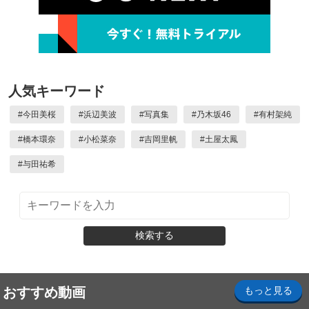
人気キーワード
#
今田美桜
#
浜辺美波
#
写真集
#
乃木坂46
#
有村架純
#
橋本環奈
#
小松菜奈
#
吉岡里帆
#
土屋太鳳
#
与田祐希
検索する
おすすめ動画
もっと見る