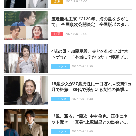
演劇
2026/8/6 12:00
渡邊圭祐主演『2126年、海の星をさがし
て』 全国順次公開決定 全国版ポスター
解禁
映画
2026/8/6 12:00
4児の母・加藤夏希、夫との出会いは“ネ
トゲ”!? 「本当に辛かった」“極寒プロ
ポーズ”も告白
エンタメ
2026/8/6 11:30
15歳少女が27歳男性に一目ぼれ→交際1ヵ
月で妊娠 30代で孫がいる女性の衝撃半
生
エンタメ
2026/8/6 11:30
『風、薫る』“藤次”中村倫也、正体にネ
ット驚き “直美”上坂樹里との出会いに
も反響「力になってくれそう」「仲良く
エンタメ
2026/8/6 11:00
しなよ！」