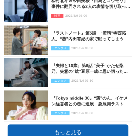
松村北斗＆今田美桜『白鳥とコウモリ』
事件に翻弄される2人の表情を切り取った
場面写真解禁
映画
2026/8/6 08:00
『ラストノート』第5話 “澄晴”寺西拓
人、“葵”内田有紀の家で眠ってしまう
エンタメ
2026/8/6 06:30
『夫婦と16歳』第6話 “美子”かたせ梨
乃、失意の“紘”豆原一成に思い切ったプ
レゼント
エンタメ
2026/8/6 06:30
『Tokyo middle 30』“遥”のん、イケメ
ン経営者との恋に進展 急展開ラストに
騒然「え…いきなり」「嫌な予感」
エンタメ
2026/8/6 06:00
もっと見る