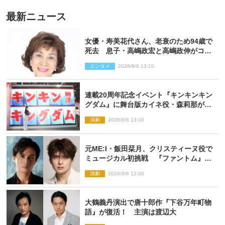
最新ニュース
女優・寿美花代さん、老衰のため94歳で
死去 息子・高嶋政宏と高嶋政伸がコメ
ント「いつもユーモアを忘れない明るく
エンタメ
2026/8/6 13:10
優しい母でした」
連載20周年記念イベント『キンキンキン
グダム』に舞台版カイネ役・森莉那が潜
入！【密着レポート】
演劇
2026/8/6 13:00
元ME:I・飯田栞月、クリスティーヌ役で
ミュージカル初挑戦 『ファントム』
2027年上演
演劇
2026/8/6 12:00
大鶴義丹演出で唐十郎作『下谷万年町物
語』が復活！ 主演は渡辺大