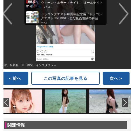
ウィーン・ホラー・ナイト ～オールナイト
～パス」
ドラゴンクエスト40周年記念展『ドラゴン
クエスト the DIVE -まだ見ぬ冒険の舞台
へ-』
希空、水着姿 ※「希空」インスタグラム
＜前へ
この写真の記事を見る
次へ＞
関連情報