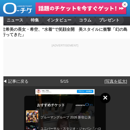
✕
ニュース
特集
インタビュー
コラム
プレゼント
辻希美の長女・希空、“水着”で笑顔全開 美スタイルに衝撃「幻の島
行ってきた」
[ADVERTISEMENT]
◀ 記事に戻る
5/15
[写真を拡大]
×
おすすめチケット
ブルーマングループ 2026 新宿公演
ユニバーサル・スタジオ・ジャパン「ハロ