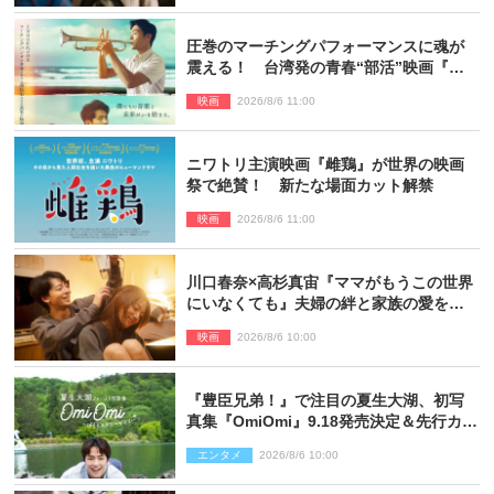
圧巻のマーチングパフォーマンスに魂が
震える！ 台湾発の青春“部活”映画『進
行曲 マーチングボーイズ』予告解禁
映画
2026/8/6 11:00
ニワトリ主演映画『雌鶏』が世界の映画
祭で絶賛！ 新たな場面カット解禁
映画
2026/8/6 11:00
川口春奈×高杉真宙『ママがもうこの世界
にいなくても』夫婦の絆と家族の愛を映
す場面写真公開
映画
2026/8/6 10:00
『豊臣兄弟！』で注目の夏生大湖、初写
真集『OmiOmi』9.18発売決定＆先行カッ
ト解禁
エンタメ
2026/8/6 10:00