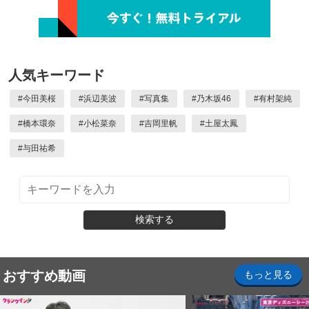
人気キーワード
#
今田美桜
#
浜辺美波
#
写真集
#
乃木坂46
#
有村架純
#
橋本環奈
#
小松菜奈
#
吉岡里帆
#
土屋太鳳
#
与田祐希
検索する
おすすめ動画
もっと見る