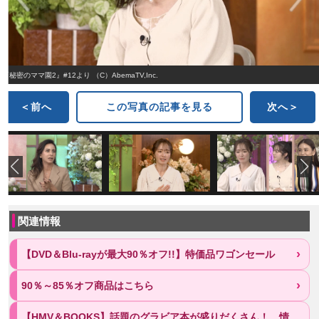
『秘密のママ園2』#12より （C）AbemaTV,Inc.
＜前へ
この写真の記事を見る
次へ＞
関連情報
【DVD＆Blu-rayが最大90％オフ!!】特価品ワゴンセール
90％～85％オフ商品はこちら
【HMV＆BOOKS】話題のグラビア本が盛りだくさん！ 情