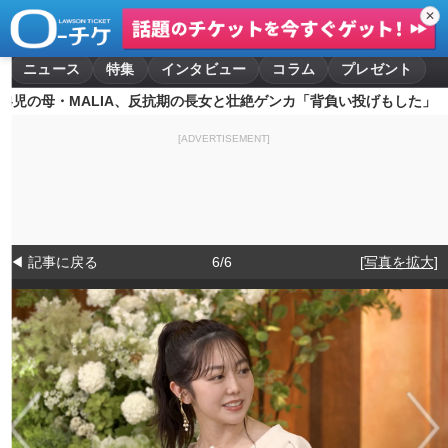
✕
ニュース
特集
インタビュー
コラム
プレゼント
4児の母・MALIA、反抗期の長女と壮絶ゲンカ「背負い投げもした」
[ADVERTISEMENT]
◀ 記事に戻る
6/6
[写真を拡大]