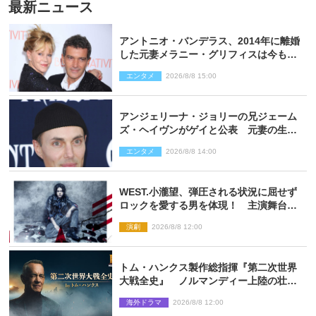
最新ニュース
アントニオ・バンデラス、2014年に離婚
した元妻メラニー・グリフィスは今も
「親友の一人」
エンタメ
2026/8/8 15:00
アンジェリーナ・ジョリーの兄ジェーム
ズ・ヘイヴンがゲイと公表 元妻の生配
信で明らかに
エンタメ
2026/8/8 14:00
WEST.小瀧望、弾圧される状況に屈せず
ロックを愛する男を体現！ 主演舞台
『ロックンロール』ビジュアル解禁
演劇
2026/8/8 12:00
トム・ハンクス製作総指揮『第二次世界
大戦全史』 ノルマンディー上陸の壮絶
な戦場を収めた特別映像解禁
海外ドラマ
2026/8/8 12:00