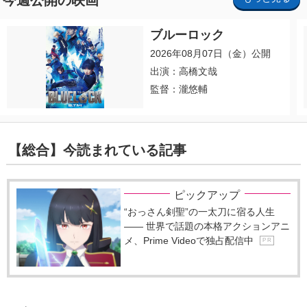
ブルーロック
2026年08月07日（金）公開
出演：高橋文哉
監督：瀧悠輔
【総合】今読まれている記事
ピックアップ
“おっさん剣聖”の一太刀に宿る人生
―― 世界で話題の本格アクションアニ
メ、Prime Videoで独占配信中
P R