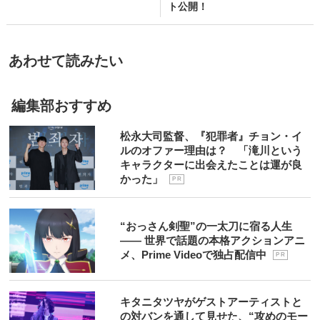
ト公開！
あわせて読みたい
編集部おすすめ
松永大司監督、『犯罪者』チョン・イ
ルのオファー理由は？ 「滝川という
キャラクターに出会えたことは運が良
かった」
P R
“おっさん剣聖”の一太刀に宿る人生
―― 世界で話題の本格アクションアニ
メ、Prime Videoで独占配信中
P R
キタニタツヤがゲストアーティストと
の対バンを通して見せた、“攻めのモー