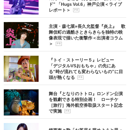
ド” 「Hugs Vol.6」神戸公演＜ライブ
レポート＞
P R
主演・森七菜×長久允監督『炎上』 歌
舞伎町の過酷さときらきらを独特の映
像表現で描いた衝撃作＜出演者コラム
＞
P R
『トイ・ストーリー５』レビュー
「デジタルVSおもちゃ」の先にあ
る“時が流れても変わらないもの”に目
頭が熱くなる
P R
舞台『となりのトトロ』ロンドン公演
を観劇できる特別企画！ ローチケ
［旅行］海外航空券取扱スタート記念
で実施
P R