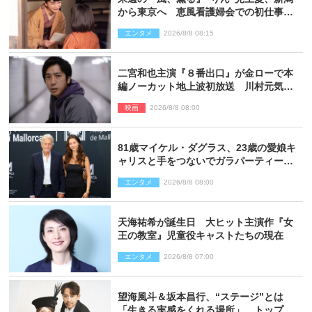
から東京へ 恵風看護婦会での初仕事に
向かう
エンタメ
2026/8/8 08:15
二宮和也主演『８番出口』が金ローで本
編ノーカット地上波初放送 川村元気監
督＆二宮コメント到着
映画
2026/8/8 08:00
81歳マイケル・ダグラス、23歳の愛娘キ
ャリスと手をつないでガラパーティーに
来場
エンタメ
2026/8/8 08:00
天海祐希が誕生日 大ヒット主演作『女
王の教室』児童役キャストたちの現在
エンタメ
2026/8/8 07:00
望海風斗＆坂本昌行、“ステージ”とは
「生きる実感をくれる場所」 トップを