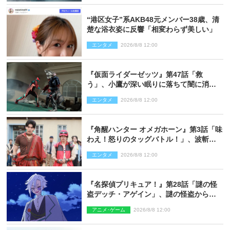
“港区女子”系AKB48元メンバー38歳、清
楚な浴衣姿に反響「相変わらず美しい」
エンタメ
2026/8/8 12:00
『仮面ライダーゼッツ』第47話「救
う」、小鷹が深い眠りに落ちて闇に消え
る…？
エンタメ
2026/8/8 12:00
『角醒ハンター オメガホーン』第3話「味
わえ！怒りのタッグバトル！」、波斬の
ギリコがハンターバトルを挑んできた！
エンタメ
2026/8/8 12:00
『名探偵プリキュア！』第28話「謎の怪
盗デッチ・アゲイン」、謎の怪盗から不
思議な予告状が届く
アニメ･ゲーム
2026/8/8 12:00