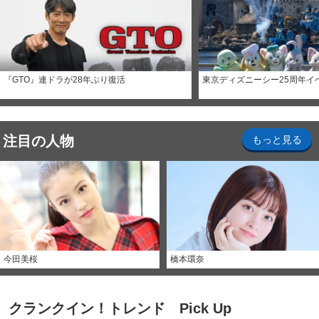
『GTO』連ドラが28年ぶり復活
東京ディズニーシー25周年イ
注目の人物
もっと見る
今田美桜
橋本環奈
クランクイン！トレンド Pick Up