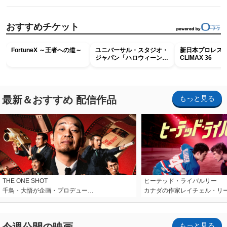
おすすめチケット
FortuneX ～王者への道～
ユニバーサル・スタジオ・
新日本プロレス G
ジャパン「ハロウィーン・
CLIMAX 36
ホラー・ナイト ～オール
ナイト～パス」
最新＆おすすめ 配信作品
もっと見る
THE ONE SHOT
ヒーテッド・ライバルリー
千鳥・大悟が企画・プロデュー…
カナダの作家レイチェル・リ
今週公開の映画
もっと見る