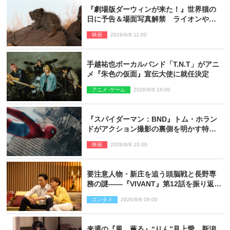
『劇場版ダーウィンが来た！』世界猫の
日に予告＆場面写真解禁 ライオンやマ
ヌルネコの赤ちゃんが大集合
映画
2026/8/8 11:00
手越祐也ボーカルバンド「T.N.T」がアニ
メ『朱色の仮面』宣伝大使に就任決定
アニメ･ゲーム
2026/8/8 10:00
『スパイダーマン：BND』トム・ホラン
ドがアクション撮影の裏側を明かす特別
映像解禁
映画
2026/8/8 10:00
要注意人物・新庄を追う頭脳戦と長野専
務の謎――『VIVANT』第12話を振り返
る！
エンタメ
2026/8/8 09:00
来週の『風、薫る』“りん”見上愛、新潟