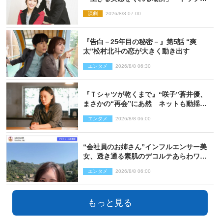
走り続ける原動力を語る
演劇
2026/8/8 07:00
『告白－25年目の秘密－』第5話 “爽
太”松村北斗の恋が大きく動き出す
エンタメ
2026/8/8 06:30
『Ｔシャツが乾くまで』“咲子”蒼井優、
まさかの“再会”にあ然 ネットも動揺
「びっくりした!!」「今さら?!」（ネタバ
エンタメ
2026/8/8 06:00
レあり）
“会社員のお姉さん”インフルエンサー美
女、透き通る素肌のデコルテあらわワン
ピ姿に反響
エンタメ
2026/8/8 06:00
もっと見る