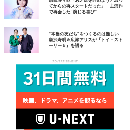
鎮西寿々歌「お芝居を辞めようと思っ
てからの再スタートだった」 主演作
で再会した“演じる喜び”
“本当の友だち”をつくるのは難しい
唐沢寿明＆広瀬アリスが『トイ・スト
ーリー５』を語る
[ADVERTISEMENT]