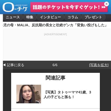
✕
ニュース
特集
インタビュー
コラム
プレゼント
4児の母・MALIA、反抗期の長女と壮絶ゲンカ「背負い投げもした」
[ADVERTISEMENT]
◀ 記事に戻る
6/6
[写真を拡大]
関連記事
【写真】タトゥーママ41歳、3
人の子どもと孫も！