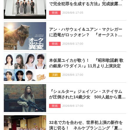
で完全犯罪を生成する方法』完成披露に
登壇！ それぞれのAI活用術も発表
映画
2026/8/6 17:05
アン・ハサウェイ＆ユアン・マクレガー
に恐竜がロックオン？ 『オークストリ
ートの異変』新ビジュアル＆本編映像初
映画
2026/8/6 17:00
解禁
本仮屋ユイカが歌う！ 『昭和歌謡劇 歌
の銀座パラダイス♪』11月より上演決定
演劇
2026/8/6 17:00
『シェルター』ジェイソン・ステイサム
が圧倒された14歳少女 500人超から選出
された新鋭ボディ・レイ・ブレスナック
映画
2026/8/6 17:00
とは
32名で力を合わせ、世界初上演の新作を
演じ切る！ ネルケプランニング「夏休