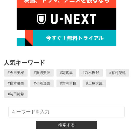
人気キーワード
#
今田美桜
#
浜辺美波
#
写真集
#
乃木坂46
#
有村架純
#
橋本環奈
#
小松菜奈
#
吉岡里帆
#
土屋太鳳
#
与田祐希
検索する