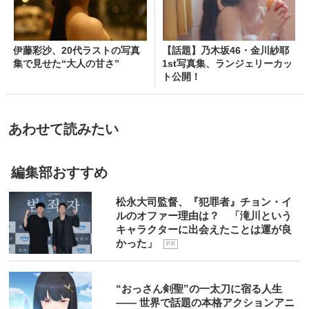
伊藤彩沙、20代ラストの写真
【話題】乃木坂46・金川紗耶
集で見せた“大人の甘さ”
1st写真集、ランジェリーカッ
ト公開！
あわせて読みたい
編集部おすすめ
松永大司監督、『犯罪者』チョン・イ
ルのオファー理由は？ 「滝川という
キャラクターに出会えたことは運が良
かった」
P R
“おっさん剣聖”の一太刀に宿る人生
―― 世界で話題の本格アクションアニ