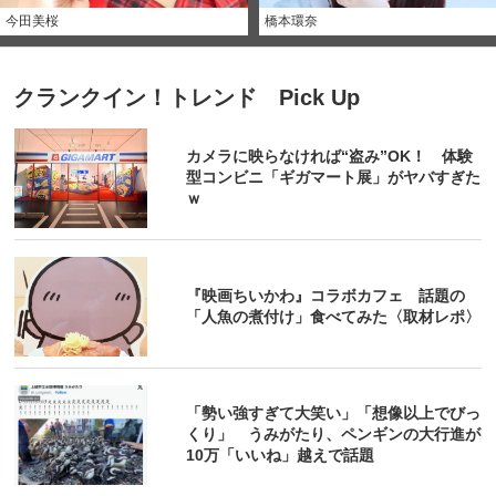
今田美桜
橋本環奈
クランクイン！トレンド Pick Up
カメラに映らなければ“盗み”OK！ 体験
型コンビニ「ギガマート展」がヤバすぎた
ｗ
『映画ちいかわ』コラボカフェ 話題の
「人魚の煮付け」食べてみた〈取材レポ〉
「勢い強すぎて大笑い」「想像以上でびっ
くり」 うみがたり、ペンギンの大行進が
10万「いいね」越えで話題