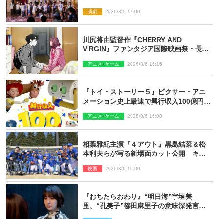
み！オン・ワークショップ2026」レポー
演劇
2026/8/6 17:00
ト【最終日】
川尻将由監督作『CHERRY AND
VIRGIN』ファンタジア国際映画祭・長編
アニメ部門で観客賞・金賞受賞！
アニメ･ゲーム
2026/8/6 16:15
『トイ・ストーリー５』ピクサー・アニ
メーション史上最速で興行収入100億円突
破 シリーズNo.1興収が目前
アニメ･ゲーム
2026/8/6 16:00
相葉雅紀主演『４アウト』黒島結菜＆松
本利夫らが写る新場面カット公開 キャ
スト登壇イベントも決定
映画
2026/8/6 16:00
『おちたらおわり』“明日海”宇垣美
里、“孔美子”篠田麻里子の意味深発言に
絶句 ネット驚き「まさか」「意外な展