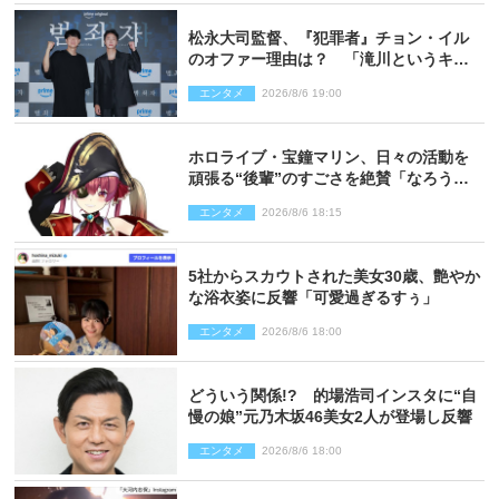
松永大司監督、『犯罪者』チョン・イル
のオファー理由は？ 「滝川というキャ
ラクターに出会えたことは本当に運が良
エンタメ
2026/8/6 19:00
かった」
ホロライブ・宝鐘マリン、日々の活動を
頑張る“後輩”のすごさを絶賛「なろう系
主人公まである」
エンタメ
2026/8/6 18:15
5社からスカウトされた美女30歳、艶やか
な浴衣姿に反響「可愛過ぎるすぅ」
エンタメ
2026/8/6 18:00
どういう関係!? 的場浩司インスタに“自
慢の娘”元乃木坂46美女2人が登場し反響
エンタメ
2026/8/6 18:00