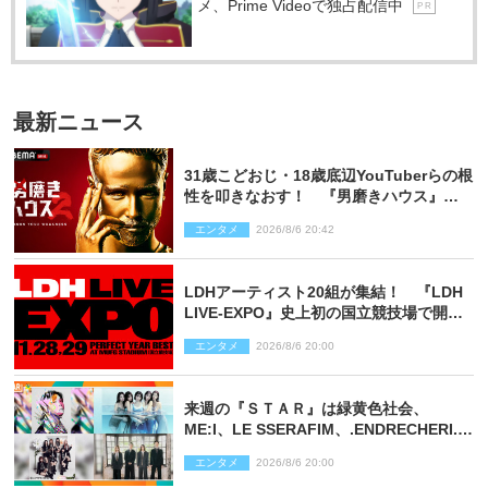
メ、Prime Videoで独占配信中
P R
最新ニュース
31歳こどおじ・18歳底辺YouTuberらの根
性を叩きなおす！ 『男磨きハウス』第2
弾コーチ陣発表
エンタメ
2026/8/6 20:42
LDHアーティスト20組が集結！ 『LDH
LIVE‐EXPO』史上初の国立競技場で開催
決定
エンタメ
2026/8/6 20:00
来週の『ＳＴＡＲ』は緑黄色社会、
ME:I、LE SSERAFIM、.ENDRECHERI.が
話題曲をパフォーマンス！
エンタメ
2026/8/6 20:00