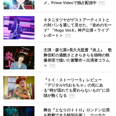
メ、Prime Videoで独占配信中
P R
キタニタツヤがゲストアーティストと
の対バンを通して見せた、“攻めのモー
ド” 「Hugs Vol.6」神戸公演＜ライブ
レポート＞
P R
主演・森七菜×長久允監督『炎上』 歌
舞伎町の過酷さときらきらを独特の映
像表現で描いた衝撃作＜出演者コラム
＞
P R
『トイ・ストーリー５』レビュー
「デジタルVSおもちゃ」の先にあ
る“時が流れても変わらないもの”に目
頭が熱くなる
P R
舞台『となりのトトロ』ロンドン公演
を観劇できる特別企画！ ローチケ