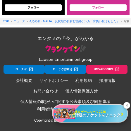
フォロー
フォロー
TOP
ニュース
4児の母・MALIA、反抗期の長女と壮絶ゲンカ「背負い投げもした」
写真
エンタメの「今」がわかる
Lawson Entertainment group
ローチケ
ローチケ[旅行]
HMV&BOOKS
会社概要
サイトポリシー
利用規約
採用情報
お問い合わせ
個人情報保護方針
個人情報の取扱いに関する公表事項及び同意事項
✕
利用者情報の外部送信について
›
東京ゲームショウ2026
話題のチケットをチェック
Copyright © Lawson Entertainment, Inc.