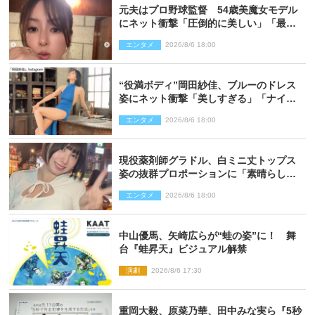
元夫はプロ野球監督 54歳美魔女モデル
にネット衝撃「圧倒的に美しい」「最強
クラス」「うっとり」
エンタメ
2026/8/6 18:00
“役満ボディ”岡田紗佳、ブルーのドレス
姿にネット衝撃「美しすぎる」「ナイ
ス」
エンタメ
2026/8/6 18:00
現役薬剤師グラドル、白ミニ丈トップス
姿の抜群プロポーションに「素晴らしす
ぎる」「すっっっご！」とネット絶賛
エンタメ
2026/8/6 18:00
中山優馬、矢崎広らが“蛙の姿”に！ 舞
台『蛙昇天』ビジュアル解禁
演劇
2026/8/6 17:30
重岡大毅、原菜乃華、田中みな実ら『5秒