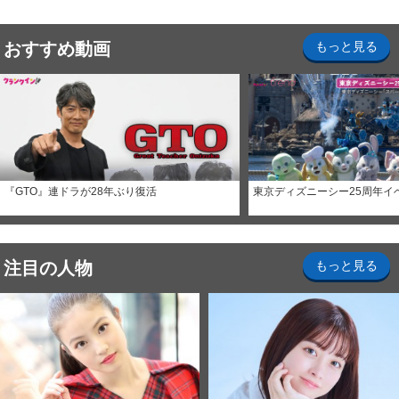
おすすめ動画
もっと見る
『GTO』連ドラが28年ぶり復活
東京ディズニーシー25周年イ
注目の人物
もっと見る