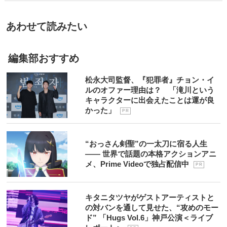
あわせて読みたい
編集部おすすめ
松永大司監督、『犯罪者』チョン・イ
ルのオファー理由は？ 「滝川という
キャラクターに出会えたことは運が良
かった」
P R
“おっさん剣聖”の一太刀に宿る人生
―― 世界で話題の本格アクションアニ
メ、Prime Videoで独占配信中
P R
キタニタツヤがゲストアーティストと
の対バンを通して見せた、“攻めのモー
ド” 「Hugs Vol.6」神戸公演＜ライブ