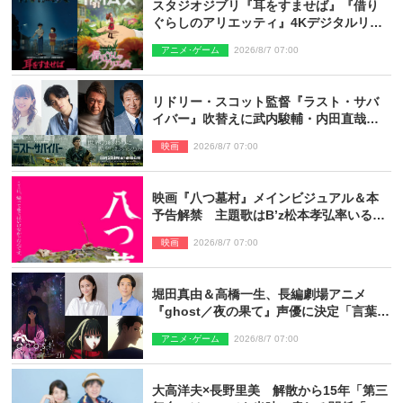
スタジオジブリ『耳をすませば』『借り
ぐらしのアリエッティ』4Kデジタルリマ
スターでIMAX上映決定！
アニメ･ゲーム
2026/8/7 07:00
リドリー・スコット監督『ラスト・サバ
イバー』吹替えに武内駿輔・内田直哉・
種崎敦美・井上和彦ら豪華声優陣が集
映画
2026/8/7 07:00
結！
映画『八つ墓村』メインビジュアル＆本
予告解禁 主題歌はB’z松本孝弘率いる
TMG「DOOM」に決定
映画
2026/8/7 07:00
堀田真由＆高橋一生、長編劇場アニメ
『ghost／夜の果て』声優に決定「言葉に
はできない沢山の感情を思い出しまし
アニメ･ゲーム
2026/8/7 07:00
た」
大高洋夫×長野里美 解散から15年「第三