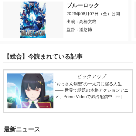
ブルーロック
2026年08月07日（金）公開
出演：高橋文哉
監督：瀧悠輔
【総合】今読まれている記事
ピックアップ
“おっさん剣聖”の一太刀に宿る人生
―― 世界で話題の本格アクションアニ
メ、Prime Videoで独占配信中
P R
最新ニュース