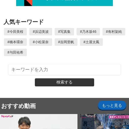
人気キーワード
#
今田美桜
#
浜辺美波
#
写真集
#
乃木坂46
#
有村架純
#
橋本環奈
#
小松菜奈
#
吉岡里帆
#
土屋太鳳
#
与田祐希
検索する
おすすめ動画
もっと見る