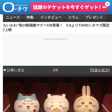
✕
ニュース
特集
インタビュー
コラム
プレゼント
“ちいかわ”初の映画館マナーCM登場！ 5.8よりTOHOシネマズ限定
で上映
[ADVERTISEMENT]
◀ 記事に戻る
2/6
[写真を拡大]