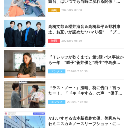
舞台」はいつでも当時に戻れる関係「や
っぱり他の方たちとは違います」
演劇
2026/8/7 07:00
高橋文哉＆櫻井海音＆高橋恭平＆野村康
太、お互いが認めた“ハマり役” 『ブル
ーロック』で築いた最高のチームワーク
映画
2026/8/7 06:30
『Ｔシャツが乾くまで』第5話 バス事故か
ら一年 “咲子”蒼井優と“樹生”中島歩は
心を許しあえる関係に
エンタメ
2026/8/7 06:30
『ラストノート』澄晴、葵に告白「言っ
たー！」「ドキドキする」の声 “優子劇
場”も話題
エンタメ
2026/8/7 06:00
かわいすぎる吉本新喜劇女優、美脚あら
わミニスカ＆ノースリーブショットに反