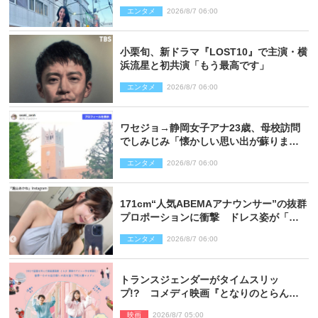
響
エンタメ
2026/8/7 06:00
小栗旬、新ドラマ『LOST10』で主演・横
浜流星と初共演「もう最高です」
エンタメ
2026/8/7 06:00
ワセジョ→静岡女子アナ23歳、母校訪問
でしみじみ「懐かしい思い出が蘇りまし
た」
エンタメ
2026/8/7 06:00
171cm“人気ABEMAアナウンサー”の抜群
プロポーションに衝撃 ドレス姿が「美
しい」「品がありすぎる」
エンタメ
2026/8/7 06:00
トランスジェンダーがタイムスリッ
プ!? コメディ映画『となりのとらんす
少女ちゃん』11.7公開決定
映画
2026/8/7 05:00