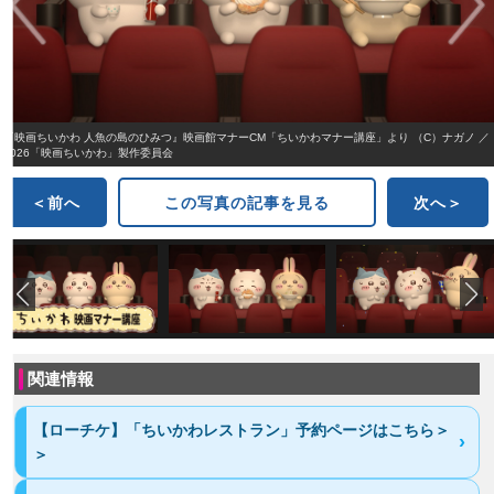
『映画ちいかわ 人魚の島のひみつ』映画館マナーCM「ちいかわマナー講座」より （C）ナガノ ／
2026「映画ちいかわ」製作委員会
＜前へ
この写真の記事を見る
次へ＞
関連情報
【ローチケ】「ちいかわレストラン」予約ページはこちら＞
＞