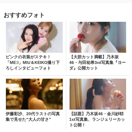
おすすめフォト
ピンクの衣装がステキ！
【大胆カット満載】乃木坂
「ME:I」MIU＆KEIKO撮り下
46・与田祐希3rd写真集『ヨー
ろしインタビューフォト
ダ』公開カット
伊藤彩沙、20代ラストの写真
【話題】乃木坂46・金川紗耶
集で見せた“大人の甘さ”
1st写真集、ランジェリーカッ
ト公開！