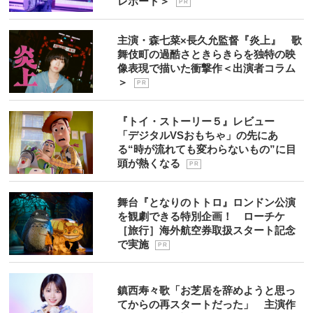
レポート＞
P R
主演・森七菜×長久允監督『炎上』 歌
舞伎町の過酷さときらきらを独特の映
像表現で描いた衝撃作＜出演者コラム
＞
P R
『トイ・ストーリー５』レビュー
「デジタルVSおもちゃ」の先にあ
る“時が流れても変わらないもの”に目
頭が熱くなる
P R
舞台『となりのトトロ』ロンドン公演
を観劇できる特別企画！ ローチケ
［旅行］海外航空券取扱スタート記念
で実施
P R
鎮西寿々歌「お芝居を辞めようと思っ
てからの再スタートだった」 主演作