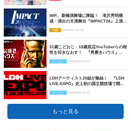
IMP.、新橋演舞場に降臨！ 滝沢秀明構
成・演出の主演舞台『IMPACT26』上演決
定
演劇
2026/8/7 04:00
31歳こどおじ・18歳底辺YouTuberらの根
性を叩きなおす！ 『男磨きハウス』第2
弾コーチ陣発表
エンタメ
2026/8/6 20:42
LDHアーティスト20組が集結！ 『LDH
LIVE‐EXPO』史上初の国立競技場で開催
決定
エンタメ
2026/8/6 20:00
もっと見る