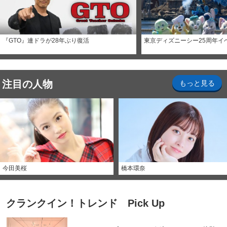
『GTO』連ドラが28年ぶり復活
東京ディズニーシー25周年イ
注目の人物
もっと見る
今田美桜
橋本環奈
クランクイン！トレンド Pick Up