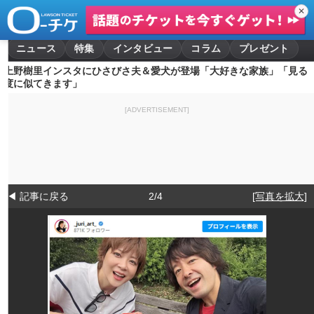
✕
ニュース
特集
インタビュー
コラム
プレゼント
上野樹里インスタにひさびさ夫＆愛犬が登場「大好きな家族」「見る
度に似てきます」
[ADVERTISEMENT]
◀ 記事に戻る
2/4
[写真を拡大]