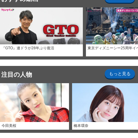
『GTO』連ドラが28年ぶり復活
東京ディズニーシー25周年イ
注目の人物
もっと見る
今田美桜
橋本環奈