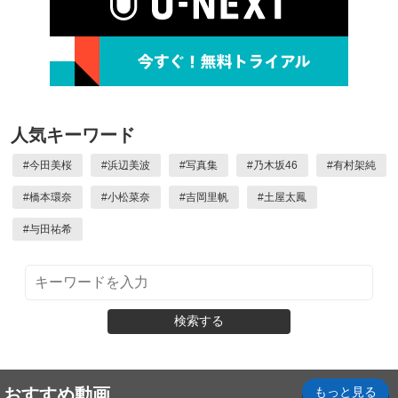
人気キーワード
#
今田美桜
#
浜辺美波
#
写真集
#
乃木坂46
#
有村架純
#
橋本環奈
#
小松菜奈
#
吉岡里帆
#
土屋太鳳
#
与田祐希
検索する
おすすめ動画
もっと見る