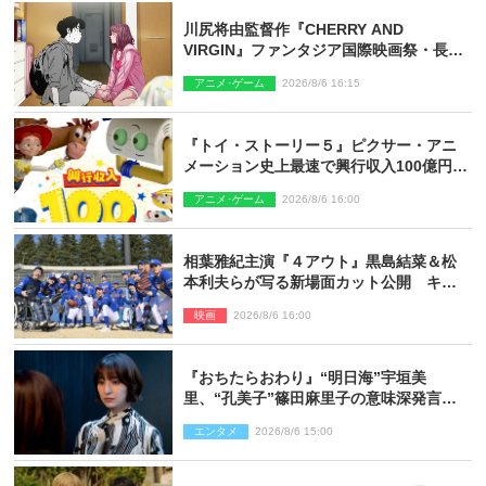
川尻将由監督作『CHERRY AND
VIRGIN』ファンタジア国際映画祭・長編
アニメ部門で観客賞・金賞受賞！
アニメ･ゲーム
2026/8/6 16:15
『トイ・ストーリー５』ピクサー・アニ
メーション史上最速で興行収入100億円突
破 シリーズNo.1興収が目前
アニメ･ゲーム
2026/8/6 16:00
相葉雅紀主演『４アウト』黒島結菜＆松
本利夫らが写る新場面カット公開 キャ
スト登壇イベントも決定
映画
2026/8/6 16:00
『おちたらおわり』“明日海”宇垣美
里、“孔美子”篠田麻里子の意味深発言に
絶句 ネット驚き「まさか」「意外な展
エンタメ
2026/8/6 15:00
開」