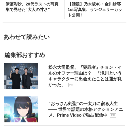
伊藤彩沙、20代ラストの写真
【話題】乃木坂46・金川紗耶
集で見せた“大人の甘さ”
1st写真集、ランジェリーカッ
ト公開！
あわせて読みたい
編集部おすすめ
松永大司監督、『犯罪者』チョン・イ
ルのオファー理由は？ 「滝川という
キャラクターに出会えたことは運が良
かった」
P R
“おっさん剣聖”の一太刀に宿る人生
―― 世界で話題の本格アクションアニ
メ、Prime Videoで独占配信中
P R