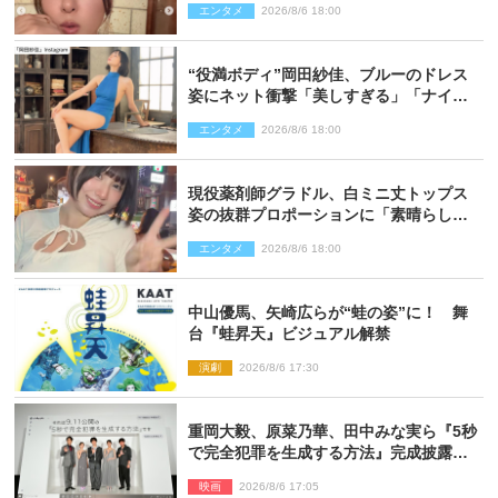
エンタメ
2026/8/6 18:00
“役満ボディ”岡田紗佳、ブルーのドレス
姿にネット衝撃「美しすぎる」「ナイ
ス」
エンタメ
2026/8/6 18:00
現役薬剤師グラドル、白ミニ丈トップス
姿の抜群プロポーションに「素晴らしす
ぎる」「すっっっご！」とネット絶賛
エンタメ
2026/8/6 18:00
中山優馬、矢崎広らが“蛙の姿”に！ 舞
台『蛙昇天』ビジュアル解禁
演劇
2026/8/6 17:30
重岡大毅、原菜乃華、田中みな実ら『5秒
で完全犯罪を生成する方法』完成披露に
登壇！ それぞれのAI活用術も発表
映画
2026/8/6 17:05