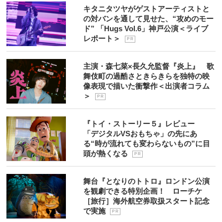
キタニタツヤがゲストアーティストと
の対バンを通して見せた、“攻めのモー
ド” 「Hugs Vol.6」神戸公演＜ライブ
レポート＞
P R
主演・森七菜×長久允監督『炎上』 歌
舞伎町の過酷さときらきらを独特の映
像表現で描いた衝撃作＜出演者コラム
＞
P R
『トイ・ストーリー５』レビュー
「デジタルVSおもちゃ」の先にあ
る“時が流れても変わらないもの”に目
頭が熱くなる
P R
舞台『となりのトトロ』ロンドン公演
を観劇できる特別企画！ ローチケ
［旅行］海外航空券取扱スタート記念
で実施
P R