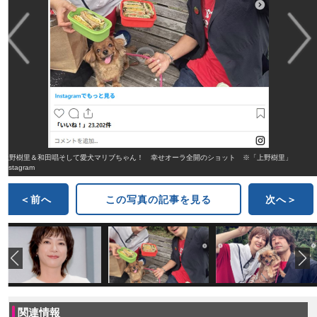
上野樹里＆和田唱そして愛犬マリブちゃん！ 幸せオーラ全開のショット ※「上野樹里」
Instagram
＜前へ
この写真の記事を見る
次へ＞
関連情報