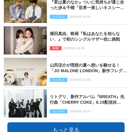
『君は夏のなか』ついに気持ちが通じ合
った渉＆千晴「世界一美しいキスシー
ン」「めっちゃキュン」反響続々
エンタメ
2026/8/6 15:00
堀田真由、映画『私はあなたを知らな
い、』で初のシングルマザー役に挑戦
映画
2026/8/6 15:00
山田涼介が理想の夏へ想いを馳せる！
「JO MALONE LONDON」新作フレグラ
ンスを体験
エンタメ
2026/8/6 14:55
リトグリ、新作アルバム『BREATH』先
行曲「CHERRY COKE」8.19配信決
定！ eill書き下ろしのラブソング
エンタメ
2026/8/6 14:20
もっと見る