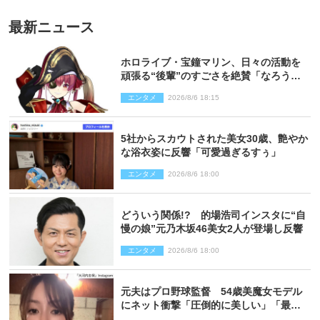
最新ニュース
ホロライブ・宝鐘マリン、日々の活動を
頑張る“後輩”のすごさを絶賛「なろう系
主人公まである」
エンタメ
2026/8/6 18:15
5社からスカウトされた美女30歳、艶やか
な浴衣姿に反響「可愛過ぎるすぅ」
エンタメ
2026/8/6 18:00
どういう関係!? 的場浩司インスタに“自
慢の娘”元乃木坂46美女2人が登場し反響
エンタメ
2026/8/6 18:00
元夫はプロ野球監督 54歳美魔女モデル
にネット衝撃「圧倒的に美しい」「最強
クラス」「うっとり」