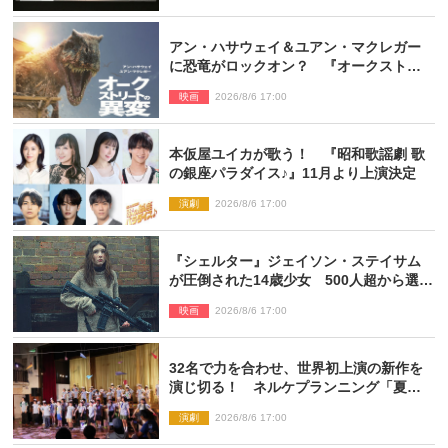
アン・ハサウェイ＆ユアン・マクレガー
に恐竜がロックオン？ 『オークストリ
ートの異変』新ビジュアル＆本編映像初
映画
2026/8/6 17:00
解禁
本仮屋ユイカが歌う！ 『昭和歌謡劇 歌
の銀座パラダイス♪』11月より上演決定
演劇
2026/8/6 17:00
『シェルター』ジェイソン・ステイサム
が圧倒された14歳少女 500人超から選出
された新鋭ボディ・レイ・ブレスナック
映画
2026/8/6 17:00
とは
32名で力を合わせ、世界初上演の新作を
演じ切る！ ネルケプランニング「夏休
み！オン・ワークショップ2026」レポー
演劇
2026/8/6 17:00
ト【最終日】