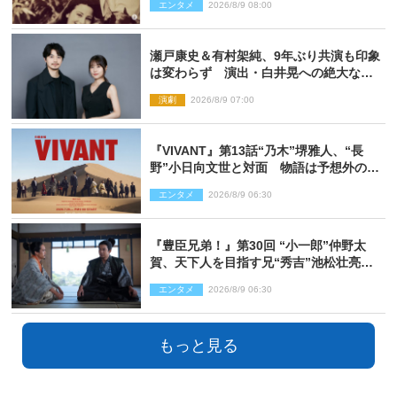
エンタメ
2026/8/9 08:00
瀬戸康史＆有村架純、9年ぶり共演も印象
は変わらず 演出・白井晃への絶大なる
信頼を胸に舞台『キュー』に挑む
演劇
2026/8/9 07:00
『VIVANT』第13話“乃木”堺雅人、“長
野”小日向文世と対面 物語は予想外の展
開へ
エンタメ
2026/8/9 06:30
『豊臣兄弟！』第30回 “小一郎”仲野太
賀、天下人を目指す兄“秀吉”池松壮亮
と“清須会議”へ
エンタメ
2026/8/9 06:30
もっと見る