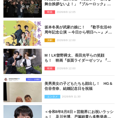
舞台挨拶ないよ！」『ブルーロック』自
由すぎるイベントレポート
映画
2026/8/9 12:05
坂本冬美が武家の娘に！ 『歌手生活40
周年記念公演 ～今日から明日へ～』メイ
ンビジュアル公開
演劇
2026/8/9 12:00
M！LK曽野舜太、長田光平らの笑顔
も！ 映画『仮面ライダーゼッツ』『超
宇宙刑事ギャバン インフィニティ』オフ
映画
2026/8/9 12:00
ショット到着
美男美女の子どもたちも顔出し！ HG＆
住谷杏奈、結婚記念日を祝福
エンタメ
2026/8/9 11:30
＜令和8年8月8日＞芸能界にお祝いラッシ
ュ！ 及川光博、戸塚純貴ら多数発表結