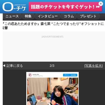
✕
ニュース
特集
インタビュー
コラム
プレゼント
『この恋あたためますか』森七菜 “こたつでまったり”オフショットに
反響
[ADVERTISEMENT]
◀ 記事に戻る
2/3
[写真を拡大]