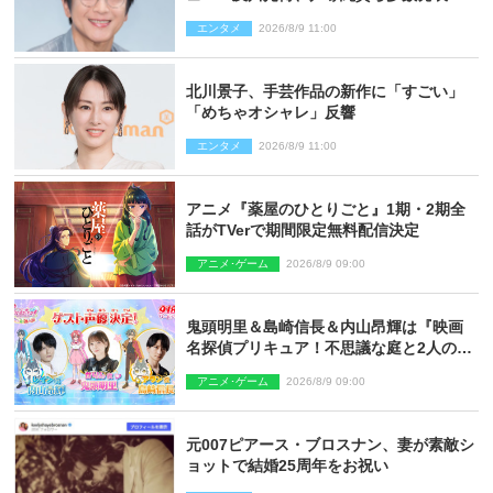
婚
エンタメ
2026/8/9 11:00
北川景子、手芸作品の新作に「すごい」
「めちゃオシャレ」反響
エンタメ
2026/8/9 11:00
アニメ『薬屋のひとりごと』1期・2期全
話がTVerで期間限定無料配信決定
アニメ･ゲーム
2026/8/9 09:00
鬼頭明里＆島崎信長＆内山昂輝は『映画
名探偵プリキュア！不思議な庭と2人の秘
密』ゲスト声優に決定
アニメ･ゲーム
2026/8/9 09:00
元007ピアース・ブロスナン、妻が素敵シ
ョットで結婚25周年をお祝い