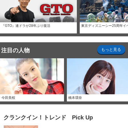
『GTO』連ドラが28年ぶり復活
東京ディズニーシー25周年イ
注目の人物
もっと見る
今田美桜
橋本環奈
クランクイン！トレンド Pick Up