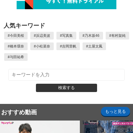
人気キーワード
#
今田美桜
#
浜辺美波
#
写真集
#
乃木坂46
#
有村架純
#
橋本環奈
#
小松菜奈
#
吉岡里帆
#
土屋太鳳
#
与田祐希
検索する
おすすめ動画
もっと見る