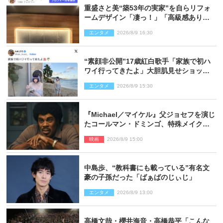
重盛さと美“築53年の実家”を自らリフォ
ームデザイン「凄っ！」「高級感ありま
くり」
エンタメ
2026/8/9 16:30
“素顔非公開”17歳紅白歌手「家族で初ハ
ワイ行ってきたよ」大胆肌見せショット
公開
エンタメ
2026/8/9 15:30
『Michael／マイケル』父ジョセフを演じ
たコールマン・ドミンゴ、特殊メイクに2
時間半かかっていた
映画
2026/8/9 15:00
中島歩、“教科書にも載っている”有名文
豪の子孫だった「ばぁばのじぃじ」
エンタメ
2026/8/9 13:00
高橋文哉・櫻井海音・高橋恭平「こんな