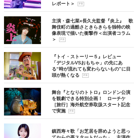
レポート＞
P R
主演・森七菜×長久允監督『炎上』 歌
舞伎町の過酷さときらきらを独特の映
像表現で描いた衝撃作＜出演者コラム
＞
P R
『トイ・ストーリー５』レビュー
「デジタルVSおもちゃ」の先にあ
る“時が流れても変わらないもの”に目
頭が熱くなる
P R
舞台『となりのトトロ』ロンドン公演
を観劇できる特別企画！ ローチケ
［旅行］海外航空券取扱スタート記念
で実施
P R
鎮西寿々歌「お芝居を辞めようと思っ
てからの再スタートだった」 主演作