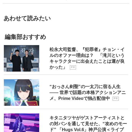
あわせて読みたい
編集部おすすめ
松永大司監督、『犯罪者』チョン・イ
ルのオファー理由は？ 「滝川という
キャラクターに出会えたことは運が良
かった」
P R
“おっさん剣聖”の一太刀に宿る人生
―― 世界で話題の本格アクションアニ
メ、Prime Videoで独占配信中
P R
キタニタツヤがゲストアーティストと
の対バンを通して見せた、“攻めのモー
ド” 「Hugs Vol.6」神戸公演＜ライブ