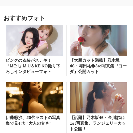
おすすめフォト
ピンクの衣装がステキ！
【大胆カット満載】乃木坂
「ME:I」MIU＆KEIKO撮り下
46・与田祐希3rd写真集『ヨー
ろしインタビューフォト
ダ』公開カット
伊藤彩沙、20代ラストの写真
【話題】乃木坂46・金川紗耶
集で見せた“大人の甘さ”
1st写真集、ランジェリーカッ
ト公開！