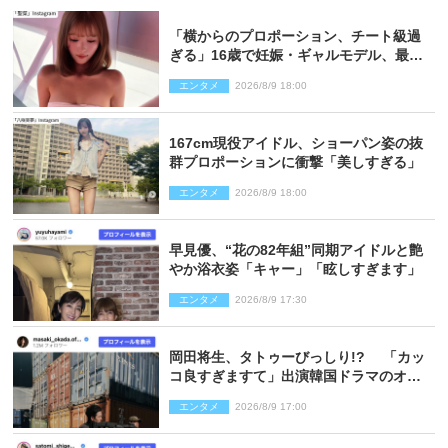
「横からのプロポーション、チート級過
ぎる」16歳で妊娠・ギャルモデル、最新
投稿にネット衝撃「美しすぎる」
エンタメ
2026/8/9 18:00
167cm現役アイドル、ショーパン姿の抜
群プロポーションに衝撃「美しすぎる」
エンタメ
2026/8/9 18:00
早見優、“花の82年組”同期アイドルと艶
やか浴衣姿「キャー」「眩しすぎます」
エンタメ
2026/8/9 17:30
岡田将生、タトゥーびっしり!? 「カッ
コ良すぎますて」出演韓国ドラマのオフ
ショ多数公開
エンタメ
2026/8/9 17:00