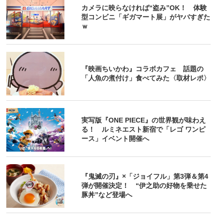
カメラに映らなければ“盗み”OK！ 体験
型コンビニ「ギガマート展」がヤバすぎた
ｗ
『映画ちいかわ』コラボカフェ 話題の
「人魚の煮付け」食べてみた〈取材レポ〉
実写版『ONE PIECE』の世界観が味わえ
る！ ルミネエスト新宿で「レゴ ワンピ
ース」イベント開催へ
『鬼滅の刃』×「ジョイフル」第3弾＆第4
弾が開催決定！ “伊之助の好物を乗せた
豚丼”など登場へ