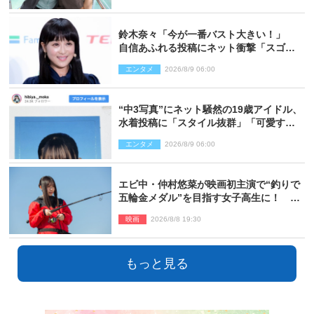
鈴木奈々「今が一番バスト大きい！」
自信あふれる投稿にネット衝撃「スゴ
イ」「写真集を出して欲しい」
エンタメ
2026/8/9 06:00
“中3写真”にネット騒然の19歳アイドル、
水着投稿に「スタイル抜群」「可愛すぎ
る」と絶賛の声
エンタメ
2026/8/9 06:00
エビ中・仲村悠菜が映画初主演で“釣りで
五輪金メダル”を目指す女子高生に！ 映
画『つりこまち』今秋公開
映画
2026/8/8 19:30
もっと見る