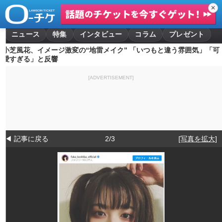
✕
ニュース
特集
インタビュー
コラム
プレゼント
小芝風花、イメージ激変の“地雷メイク” 「いつもと違う雰囲気」「可
愛すぎる」と反響
[ADVERTISEMENT]
◀ 記事に戻る
2/3
[写真を拡大]