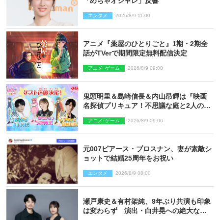
「めちゃオシャレ」反響
エンタメ
2026/8/9 11:00
アニメ『薬屋のひとりごと』1期・2期全
話がTVerで期間限定無料配信決定
アニメ･ゲーム
2026/8/9 09:00
鬼頭明里＆島崎信長＆内山昂輝は『映画
名探偵プリキュア！不思議な庭と2人の秘
密』ゲスト声優に決定
アニメ･ゲーム
2026/8/9 09:00
元007ピアース・ブロスナン、妻が素敵シ
ョットで結婚25周年をお祝い
エンタメ
2026/8/9 08:00
瀬戸康史＆有村架純、9年ぶり共演も印象
は変わらず 演出・白井晃への絶大なる
信頼を胸に舞台『キュー』に挑む