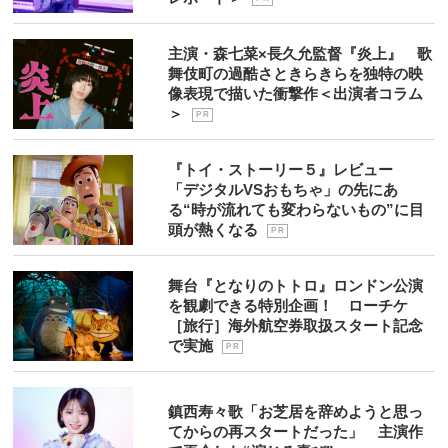
主演・森七菜×長久允監督『炎上』 歌
舞伎町の過酷さときらきらを独特の映
像表現で描いた衝撃作＜出演者コラム
＞
P R
『トイ・ストーリー５』レビュー
「デジタルVSおもちゃ」の先にあ
る“時が流れても変わらないもの”に目
頭が熱くなる
P R
舞台『となりのトトロ』ロンドン公演
を観劇できる特別企画！ ローチケ
［旅行］海外航空券取扱スタート記念
で実施
P R
鎮西寿々歌「お芝居を辞めようと思っ
てからの再スタートだった」 主演作