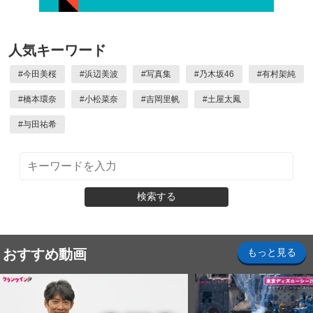
人気キーワード
#
今田美桜
#
浜辺美波
#
写真集
#
乃木坂46
#
有村架純
#
橋本環奈
#
小松菜奈
#
吉岡里帆
#
土屋太鳳
#
与田祐希
検索する
おすすめ動画
もっと見る