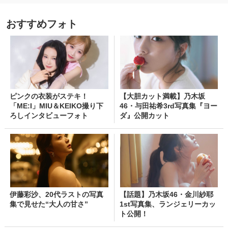
おすすめフォト
ピンクの衣装がステキ！
【大胆カット満載】乃木坂
「ME:I」MIU＆KEIKO撮り下
46・与田祐希3rd写真集『ヨー
ろしインタビューフォト
ダ』公開カット
伊藤彩沙、20代ラストの写真
【話題】乃木坂46・金川紗耶
集で見せた“大人の甘さ”
1st写真集、ランジェリーカッ
ト公開！