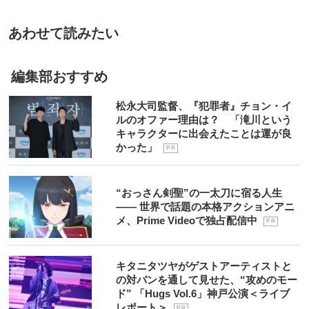
あわせて読みたい
編集部おすすめ
松永大司監督、『犯罪者』チョン・イ
ルのオファー理由は？ 「滝川という
キャラクターに出会えたことは運が良
かった」
P R
“おっさん剣聖”の一太刀に宿る人生
―― 世界で話題の本格アクションアニ
メ、Prime Videoで独占配信中
P R
キタニタツヤがゲストアーティストと
の対バンを通して見せた、“攻めのモー
ド” 「Hugs Vol.6」神戸公演＜ライブ
レポート＞
P R