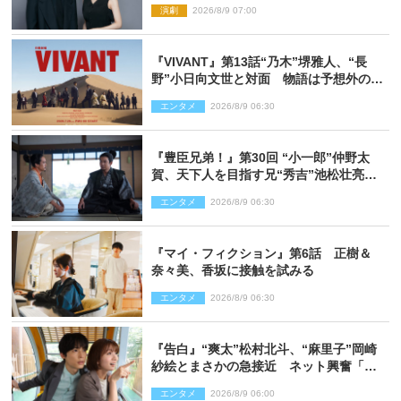
演劇
2026/8/9 07:00
『VIVANT』第13話“乃木”堺雅人、“長
野”小日向文世と対面 物語は予想外の展
開へ
エンタメ
2026/8/9 06:30
『豊臣兄弟！』第30回 “小一郎”仲野太
賀、天下人を目指す兄“秀吉”池松壮亮
と“清須会議”へ
エンタメ
2026/8/9 06:30
『マイ・フィクション』第6話 正樹＆
奈々美、香坂に接触を試みる
エンタメ
2026/8/9 06:30
『告白』“爽太”松村北斗、“麻里子”岡崎
紗絵とまさかの急接近 ネット興奮「そ
の反応は」「いいの!?」（ネタバレあ
エンタメ
2026/8/9 06:00
り）