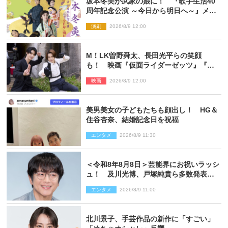
坂本冬美が武家の娘に！ 『歌手生活40
周年記念公演 ～今日から明日へ～』メイ
ンビジュアル公開
演劇
2026/8/9 12:00
M！LK曽野舜太、長田光平らの笑顔
も！ 映画『仮面ライダーゼッツ』『超
宇宙刑事ギャバン インフィニティ』オフ
映画
2026/8/9 12:00
ショット到着
美男美女の子どもたちも顔出し！ HG＆
住谷杏奈、結婚記念日を祝福
エンタメ
2026/8/9 11:30
＜令和8年8月8日＞芸能界にお祝いラッシ
ュ！ 及川光博、戸塚純貴ら多数発表結
婚
エンタメ
2026/8/9 11:00
北川景子、手芸作品の新作に「すごい」