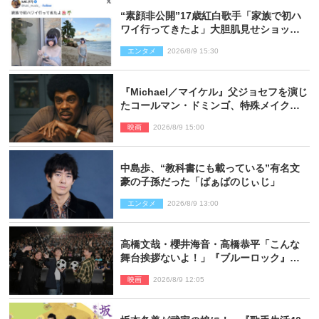
“素顔非公開”17歳紅白歌手「家族で初ハ
ワイ行ってきたよ」大胆肌見せショット
公開
エンタメ
2026/8/9 15:30
『Michael／マイケル』父ジョセフを演じ
たコールマン・ドミンゴ、特殊メイクに2
時間半かかっていた
映画
2026/8/9 15:00
中島歩、“教科書にも載っている”有名文
豪の子孫だった「ばぁばのじぃじ」
エンタメ
2026/8/9 13:00
高橋文哉・櫻井海音・高橋恭平「こんな
舞台挨拶ないよ！」『ブルーロック』自
由すぎるイベントレポート
映画
2026/8/9 12:05