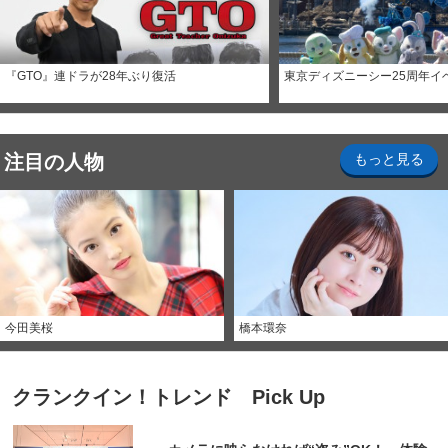
『GTO』連ドラが28年ぶり復活
東京ディズニーシー25周年イ
注目の人物
もっと見る
今田美桜
橋本環奈
クランクイン！トレンド Pick Up